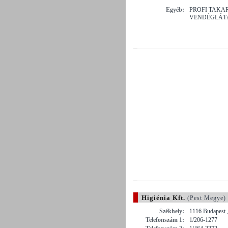
Egyéb:
PROFI TAKA
VENDÉGLÁT
Higiénia Kft.
(Pest Megye)
Székhely:
1116 Budapest ,
Telefonszám 1:
1/206-1277