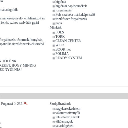
pír
higiénia
higiéniai papírtermékek
niai adagolók.
forgalmazás
Fols szalvéta márkaképviselő
a márkaképviselő: emblémázott és
tisztítószer forgalmazás
fehér, színes szalvéták gyári
papír
Márkák
FOLS
TORK
 forgalmazás: éttermek, konyhák,
CLEAN CENTER
tibilis tisztítószerekkel történő
WEPA
BOOK-net
POLIMA
READY SYSTEM
N TŐLÜNK
KEKET, HOGY MINDIG
EZ NYÚLNIA!
)
 Fogarasi út 232.
Szolgáltatások
nagykereskedelem
vákuumszivattyúk
felületvédő szerek
töltöanyagok
u
takarítógépek
hu