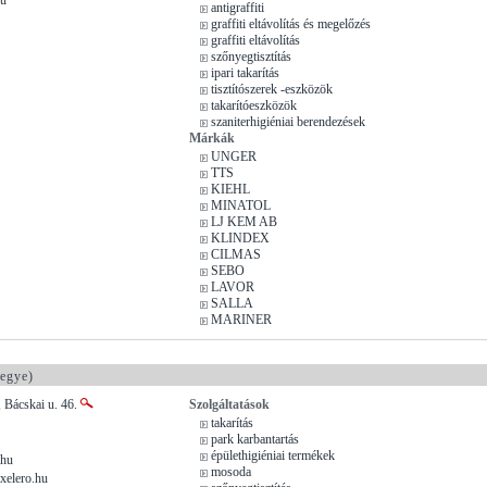
antigraffiti
graffiti eltávolítás és megelőzés
graffiti eltávolítás
szőnyegtisztítás
ipari takarítás
tisztítószerek -eszközök
takarítóeszközök
szaniterhigiéniai berendezések
Márkák
UNGER
TTS
KIEHL
MINATOL
LJ KEM AB
KLINDEX
CILMAS
SEBO
LAVOR
SALLA
MARINER
egye)
 Bácskai u. 46.
Szolgáltatások
takarítás
park karbantartás
épülethigiéniai termékek
.hu
mosoda
xelero.hu