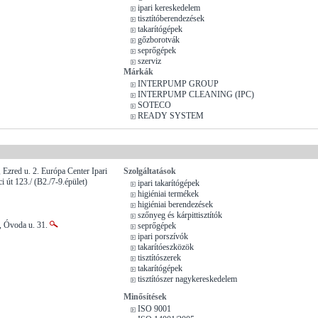
ipari kereskedelem
tisztítóberendezések
takarítógépek
gőzborotvák
seprőgépek
szerviz
Márkák
INTERPUMP GROUP
INTERPUMP CLEANING (IPC)
SOTECO
READY SYSTEM
 Ezred u. 2. Európa Center Ipari
Szolgáltatások
 út 123./ (B2./7-9.épület)
ipari takarítógépek
higiéniai termékek
higiéniai berendezések
szőnyeg és kárpittisztítók
, Óvoda u. 31.
seprőgépek
ipari porszívók
takarítóeszközök
tisztítószerek
takarítógépek
tisztítószer nagykereskedelem
Minősítések
ISO 9001