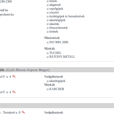
hótoló
/249-2360
adapterek
seprőgépek
all.hu
sószóró
rofinter.hu
tisztítógépek és berendezések
takarítógépek
takarítás
fémszerkezetek
hóekék
Minősítések
ISO 9001:2000
Márkák
TUCHEL
BÁTONY-METALL
ft.
(Győr-Moson-Sopron Megye)
el F. u. 4.
Szolgáltatások
takarítógépek
Márkák
KARCHER
el F. u. 4.
 , Tormásrét u. 8.
Szolgáltatások