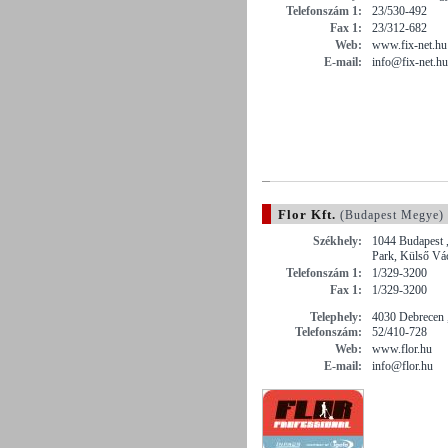
Telefonszám 1:
23/530-492
Fax 1:
23/312-682
Web:
www.fix-net.hu
E-mail:
info@fix-net.hu
Flor Kft.
(Budapest Megye)
Székhely:
1044 Budapest ,
Park, Külső Váci
Telefonszám 1:
1/329-3200
Fax 1:
1/329-3200
Telephely:
4030 Debrecen 
Telefonszám:
52/410-728
Web:
www.flor.hu
E-mail:
info@flor.hu