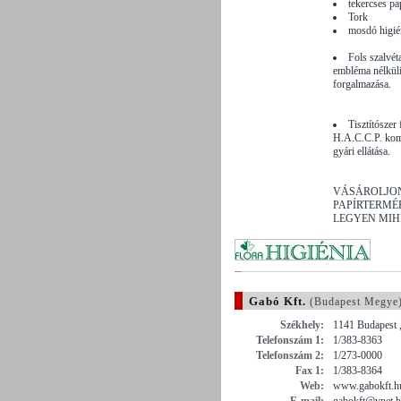
tekercses pa
Tork
mosdó higié
Fols szalvét
embléma nélküli 
forgalmazása.
Tisztítószer
H.A.C.C.P. kompa
gyári ellátása.
VÁSÁROLJO
PAPÍRTERMÉ
LEGYEN MIH
Gabó Kft.
(Budapest Megye
Székhely:
1141 Budapest ,
Telefonszám 1:
1/383-8363
Telefonszám 2:
1/273-0000
Fax 1:
1/383-8364
Web:
www.gabokft.h
E-mail:
gabokft@vnet.