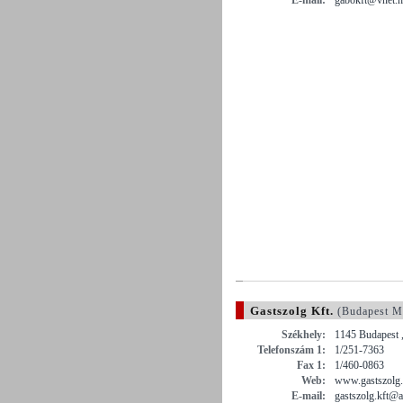
Gastszolg Kft.
(Budapest M
Székhely:
1145 Budapest ,
Telefonszám 1:
1/251-7363
Fax 1:
1/460-0863
Web:
www.gastszolg
E-mail:
gastszolg.kft@a