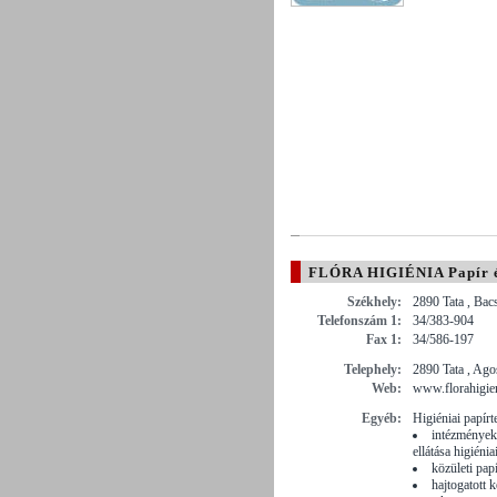
FLÓRA HIGIÉNIA Papír és
Székhely:
2890 Tata , Bacs
Telefonszám 1:
34/383-904
Fax 1:
34/586-197
Telephely:
2890 Tata , Ago
Web:
www.florahigie
Egyéb:
Higiéniai papír
intézmények,
ellátása higiéni
közületi pap
hajtogatott k