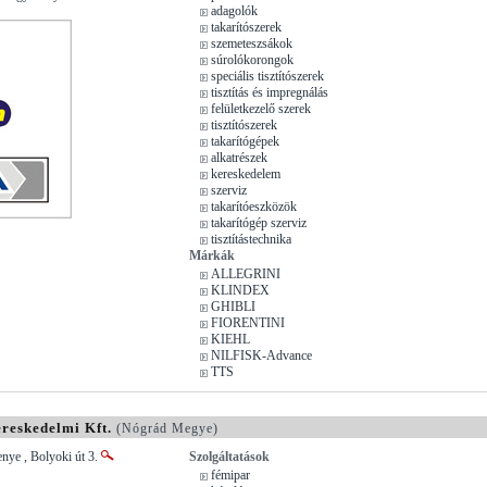
adagolók
takarítószerek
szemeteszsákok
súrolókorongok
speciális tisztítószerek
tisztítás és impregnálás
felületkezelő szerek
tisztítószerek
takarítógépek
alkatrészek
kereskedelem
szerviz
takarítóeszközök
takarítógép szerviz
tisztítástechnika
Márkák
ALLEGRINI
KLINDEX
GHIBLI
FIORENTINI
KIEHL
NILFISK-Advance
TTS
ereskedelmi Kft.
(Nógrád Megye)
nye , Bolyoki út 3.
Szolgáltatások
fémipar