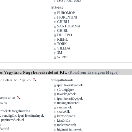
ISO 14001/2005
Márkák
EUROMOP
FIORENTINI
GHIBLI
SANTOEMMA
GHIBL
DULEVO
KIEHL
TORK
VILEDA
3M
WIRBEL
 Vegyiáru Nagykereskedelmi Kft.
(Komárom-Esztergom Megye)
ó Béla u. 66. 7 ép. 2/2.
Szolgáltatások
ipari takarítógépek
súrológépek
takarítógépek
styán út 78.
ipari takarítógépek
mosogatószerek
na.hu
szappanok
termékek forgalmazása
szalvéták
 vendéglők, ipari létesítmények
kéztörlőpapír
ai papírtemékekkel
kéztörlők
ír
toalettpapírok
éztörlő
higéniai termékek