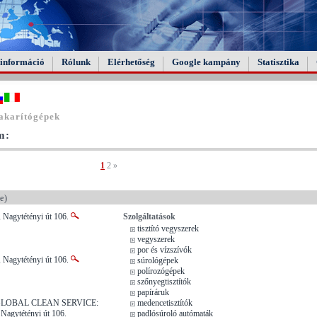
információ
Rólunk
Elérhetőség
Google kampány
Statisztika
akarítógépek
m:
1
2
»
e)
 Nagytétényi út 106.
Szolgáltatások
tisztító vegyszerek
vegyszerek
por és vízszívók
 Nagytétényi út 106.
súrológépek
polírozógépek
szőnyegtisztítók
papíráruk
t: GLOBAL CLEAN SERVICE:
medencetisztítók
Nagytétényi út 106.
padlósúroló autómaták