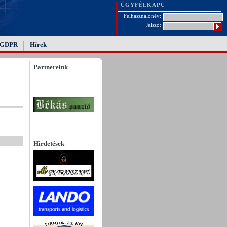
ÜGYFÉLKAPU
Felhasználónév:
Jelszó:
GDPR
Hírek
Partnereink
Hirdetések