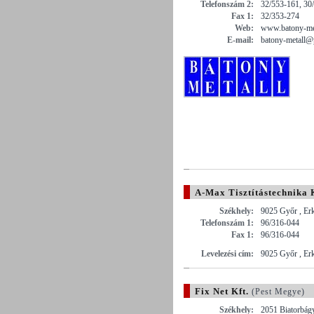
Telefonszám 2:
32/553-161, 30
Fax 1:
32/353-274
Web:
www.batony-met
E-mail:
batony-metall@p
A-Max Tisztítástechnika K
Székhely:
9025 Győr , Erk
Telefonszám 1:
96/316-044
Fax 1:
96/316-044
Levelezési cím:
9025 Győr , Erk
Fix Net Kft.
(Pest Megye)
Székhely:
2051 Biatorbágy