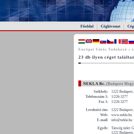
FAIL (the browser should render some flash content, not
this).
Főoldal
Cégkivonat
Cég
Európai Uniós Tudakozó « t
23 db ilyen céget találta
NEKLA Bt.
(Budapest Megy
Székhely:
1222 Budapest ,
Telefonszám 1:
1/226-3277
Fax 1:
1/226-3277
Levelezési cím:
1222 Budapest ,
Web:
www.nekla.hu
E-mail:
info@nekla.hu
Egyéb:
Társcég üzle
1222 Budapest, 