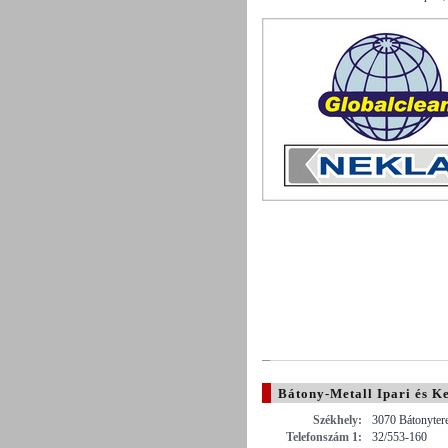
Bátony-Metall Ipari és K
Székhely:
3070 Bátonytere
Telefonszám 1:
32/553-160