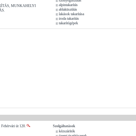
szőnyegtisztítás
alpintakarítás
RÍTÁS, MUNKAHELYI
ablaktisztítás
ÁS.
lakások takarítása
iroda takarítás
takarítógépek
 Fehérvári út 120.
Szolgáltatások
kézszárítók
üzemi tisztítószerek