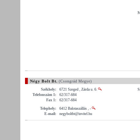
M
Négy Bolt Bt.
(Csongrád Megye)
Székhely:
6721 Szeged , Zárda u. 6.
S
Telefonszám 1:
62/317-684
Fax 1:
62/317-684
Telephely:
6412 Balotaszállás , -
E-mail:
negyboltbt@invitel.hu