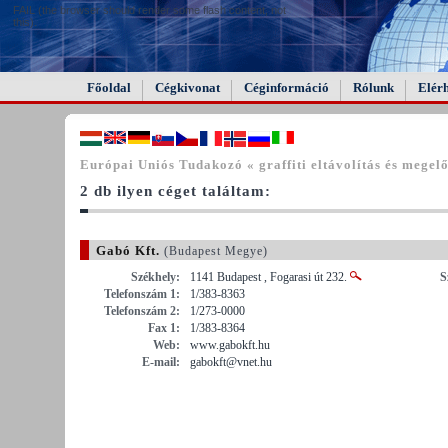
FAIL (the browser should render some flash content, not
this).
Főoldal
Cégkivonat
Céginformáció
Rólunk
Elér
Európai Uniós Tudakozó « graffiti eltávolítás és megel
2 db ilyen céget találtam:
Gabó Kft.
(Budapest Megye)
Székhely:
1141 Budapest , Fogarasi út 232.
S
Telefonszám 1:
1/383-8363
Telefonszám 2:
1/273-0000
Fax 1:
1/383-8364
Web:
www.gabokft.hu
E-mail:
gabokft@vnet.hu