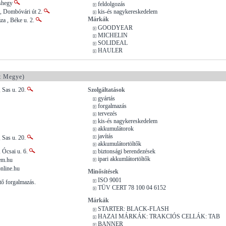
ashegy
feldolgozás
, Dombóvári út 2.
kis-és nagykereskedelem
Márkák
za , Béke u. 2.
GOODYEAR
MICHELIN
SOLIDEAL
HAULER
t Megye)
 Sas u. 20.
Szolgáltatások
gyártás
forgalmazás
tervezés
kis-és nagykereskedelem
akkumulátorok
javítás
 Sas u. 20.
akkumulátortöltők
 Ócsai u. 6.
biztonsági berendezések
ipari akkumlátortöltők
em.hu
nline.hu
Minősítések
ISO 9001
tő forgalmazás.
TÜV CERT 78 100 04 6152
Márkák
STARTER: BLACK-FLASH
HAZAI MÁRKÁK: TRAKCIÓS CELLÁK: TAB
BANNER