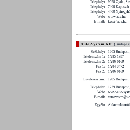
Telephely:
9028 Győr , S
Telephely:
7400 Kaposvár 
Telephely:
4400 Nyíregyhá
Web:
www.atra.hu
E-mail:
kecs@atra.hu
Autó-System Kft.
(Budapes
Székhely:
1205 Budapest ,
Telefonszám 1:
1/285-1897
Telefonszám 2:
1/286-0169
Fax 1:
1/284-3472
Fax 2:
1/286-0169
Levelezési cím:
1205 Budapest ,
Telephely:
1239 Budapest ,
Web:
www.auto-syst
E-mail:
autosystem@t-o
Egyéb:
Akkumulátortöl