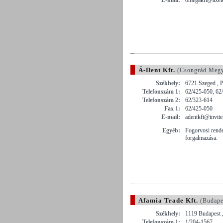
Á-Dent Kft.
(Csongrád Meg
Székhely:
6721 Szeged , P
Telefonszám 1:
62/425-050, 62
Telefonszám 2:
62/323-614
Fax 1:
62/425-050
E-mail:
adentkft@invite
Egyéb:
Fogorvosi rende
forgalmazása.
Afamia Trade Kft.
(Budape
Székhely:
1119 Budapest 
Telefonszám 1:
1/204-1567