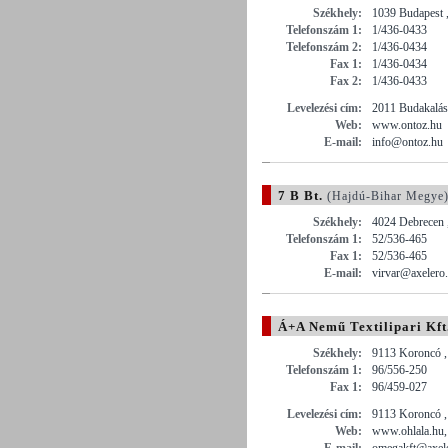
Székhely:
1039 Budapest ,
Telefonszám 1:
1/436-0433
Telefonszám 2:
1/436-0434
Fax 1:
1/436-0434
Fax 2:
1/436-0433
Levelezési cím:
2011 Budakalász
Web:
www.ontoz.hu
E-mail:
info@ontoz.hu
7 B Bt.
(Hajdú-Bihar Megye
Székhely:
4024 Debrecen ,
Telefonszám 1:
52/536-465
Fax 1:
52/536-465
E-mail:
virvar@axelero
Á+A Nemű Textilipari Kft
Székhely:
9113 Koroncó ,
Telefonszám 1:
96/556-250
Fax 1:
96/459-027
Levelezési cím:
9113 Koroncó ,
Web:
www.ohlala.hu
E-mail:
omegakft@axel