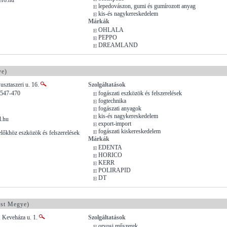
lepedovászon, gumi és gumírozott anyag
kis-és nagykereskedelem
Márkák
OHLALA
PEPPO
DREAMLAND
ye)
usztaszeri u. 16.
Szolgáltatások
/547-470
fogászati eszközök és felszerelések
fogtechnika
fogászati anyagok
kis-és nagykereskedelem
l.hu
export-import
fogászati kiskereskedelem
lőkhöz eszközök és felszerelések
Márkák
EDENTA
HORICO
KERR
POLIRAPID
DT
st Megye)
, Keveháza u. 1.
Szolgáltatások
orvosi műszerek