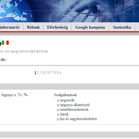
információ
Rólunk
Elérhetőség
Google kampány
Statisztika
is-és nagykereskedelem
tam:
1
2
3
4
5
6
7
8
9
»
 Jegenye u. 7/c.
Szolgáltatások
targoncák
targonca alkatrészek
emelőberendezések
daruk
kis-és nagykereskedelem