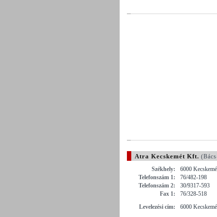
Atra Kecskemét Kft.
(Bács
Székhely:
6000 Kecskemét
Telefonszám 1:
76/482-198
Telefonszám 2:
30/9317-593
Fax 1:
76/328-518
Levelezési cím:
6000 Kecskemét