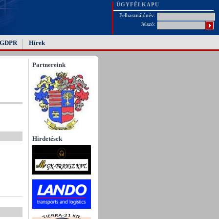
ÜGYFÉLKAPU
Felhasználónév:
Jelszó:
GDPR
Hírek
Partnereink
Hirdetések