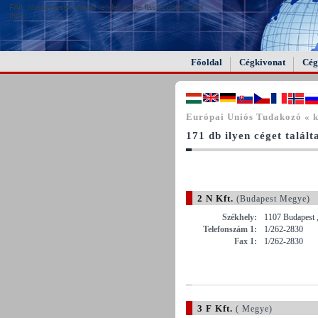
FAIL (the browser should render some flash content, not
this).
Főoldal
Cégkivonat
Cég
Európai Uniós Tudakozó « k
171 db ilyen céget talál
2 N Kft.
(Budapest Megye)
Székhely:
1107 Budapest ,
Telefonszám 1:
1/262-2830
Fax 1:
1/262-2830
3 F Kft.
( Megye)