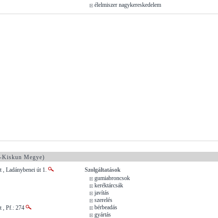
élelmiszer nagykereskedelem
-Kiskun Megye)
 , Ladánybenei út 1.
Szolgáltatások
gumiabroncsok
keréktárcsák
javítás
szerelés
bérbeadás
 , Pf.: 274
gyártás