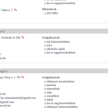
kis-és nagykereskedelem
Minősítések
 Vahot u. 1.
ISO 9001
u
ye)
 Soroksári út 160.
Szolgáltatások
ital kiskereskedelem
kávé
alkoholos italok
kis-és nagykereskedelem
u
ni.hu
egye)
ey Artur u. 1. I/9.
Szolgáltatások
élelmiszer kereskedelem
húsáruk
tejtermékek
tojás
sz.hu
zsiradékok
o.hu; domushusbolt@gmail.com
italok
t@gmail.com;
kis-és nagykereskedelem
invitel.hu
élelmiszer kiskereskedelem