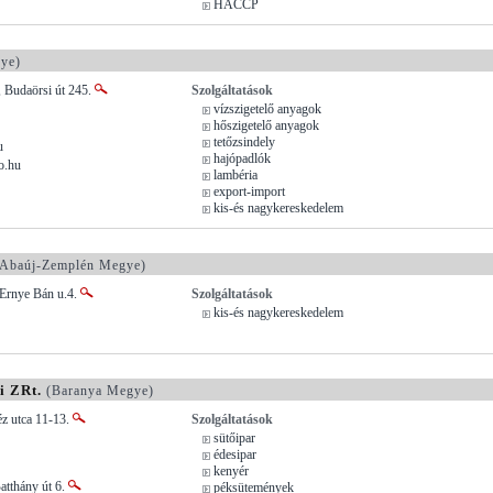
HACCP
ye)
 Budaörsi út 245.
Szolgáltatások
vízszigetelő anyagok
hőszigetelő anyagok
tetőzsindely
u
hajópadlók
o.hu
lambéria
export-import
kis-és nagykereskedelem
Abaúj-Zemplén Megye)
 Ernye Bán u.4.
Szolgáltatások
kis-és nagykereskedelem
i ZRt.
(Baranya Megye)
éz utca 11-13.
Szolgáltatások
sütőipar
édesipar
kenyér
atthány út 6.
péksütemények