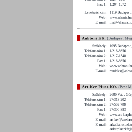
Fax 1:
1/204-1572
Levelezési cím:
1119 Budapest ,
Web:
www.afamia.hu
E-mail:
mail@afamia.h
Anhtoni Kft.
(Budapest Meg
Székhely:
1095 Budapest ,
Telefonszám 1:
1/216-6656
Telefonszám 2:
1/217-1540
Fax 1:
1/216-6656
Web:
www.anhtoni.h
E-mail:
rendeles@anhto
Art-Ker Plusz Kft.
(Pest M
Székhely:
2600 Vác , Görg
Telefonszám 1:
27/313-202
Telefonszám 2:
27/502-790
Fax 1:
27/306-883
Web:
www.art-kerplu
E-mail:
art-ker@axeler
E-mail:
arkadiahusuzle
artkerpluszkft@