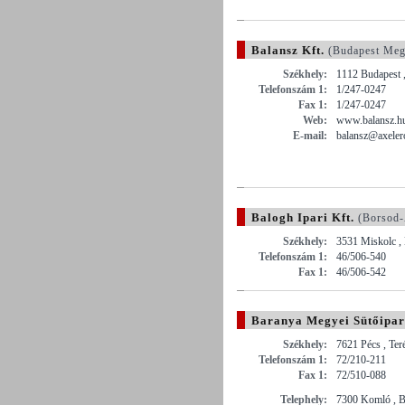
Balansz Kft.
(Budapest Meg
Székhely:
1112 Budapest ,
Telefonszám 1:
1/247-0247
Fax 1:
1/247-0247
Web:
www.balansz.h
E-mail:
balansz@axeler
Balogh Ipari Kft.
(Borsod-
Székhely:
3531 Miskolc ,
Telefonszám 1:
46/506-540
Fax 1:
46/506-542
Baranya Megyei Sütőipar
Székhely:
7621 Pécs , Ter
Telefonszám 1:
72/210-211
Fax 1:
72/510-088
Telephely:
7300 Komló , B