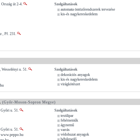
 Ország út 2-4.
Szolgáltatások
automata öntözőrendszerek tervezése
kis-és nagykereskedelem
 , Pf. 231.
)
 Wesselényi u. 51.
Szolgáltatások
dekorációs anyagok
kis-és nagykereskedelem
virágkötészet
.hu
.
(Győr-Moson-Sopron Megye)
 Győri u. 51.
Szolgáltatások
textilipar
fehérneműk
ágynemű
 Győri u. 51.
varrás
védohuzat anyagok
, www.peppo.hu
bébilepedő
ero.hu