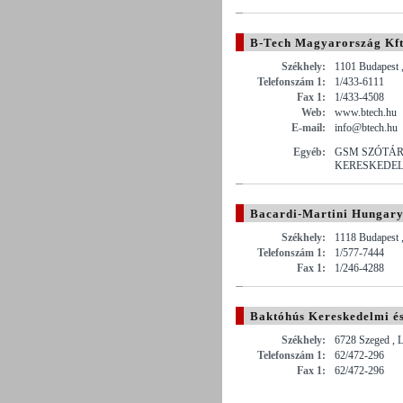
B-Tech Magyarország Kft
Székhely:
1101 Budapest 
Telefonszám 1:
1/433-6111
Fax 1:
1/433-4508
Web:
www.btech.hu
E-mail:
info@btech.hu
Egyéb:
GSM SZÓTÁR
KERESKEDE
Bacardi-Martini Hungary
Székhely:
1118 Budapest ,
Telefonszám 1:
1/577-7444
Fax 1:
1/246-4288
Baktóhús Kereskedelmi és
Székhely:
6728 Szeged , 
Telefonszám 1:
62/472-296
Fax 1:
62/472-296