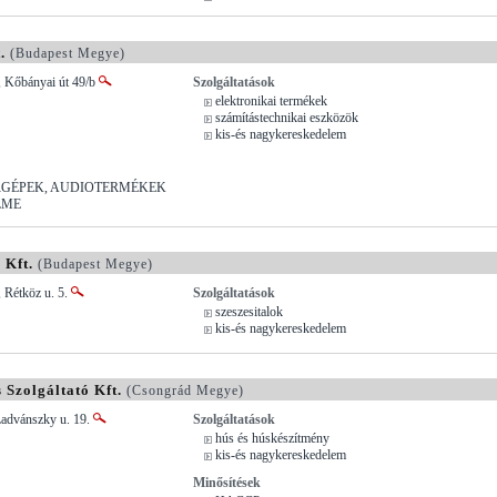
.
(Budapest Megye)
, Kőbányai út 49/b
Szolgáltatások
elektronikai termékek
számítástechnikai eszközök
kis-és nagykereskedelem
GÉPEK, AUDIOTERMÉKEK
LME
 Kft.
(Budapest Megye)
 Rétköz u. 5.
Szolgáltatások
szeszesitalok
kis-és nagykereskedelem
 Szolgáltató Kft.
(Csongrád Megye)
Ladvánszky u. 19.
Szolgáltatások
hús és húskészítmény
kis-és nagykereskedelem
Minősítések