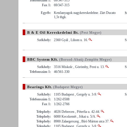
Telefonszám 1:
69/347-315
Fax 1:
69/347-315
Egyéb:
Kenőanyagok nagykereskedelme. Zárt Ducato
M
1,5t thgk.
B & E Oil Kereskedelmi Bt.
(Pest Megye)
Székhely:
2360 Gyál , Liliom u. 16.
S
BBC System Kft.
(Borsod-Abaúj-Zemplén Megye)
Székhely:
3516 Miskolc , Görömby, Pesti u. 13.
S
Telefonszám 1:
46/561-330
Bearings Kft.
(Budapest Megye)
Székhely:
1105 Budapest , Gergely u. 3-9.
S
Telefonszám 1:
1/262-0508
Fax 1:
1/262-2766
Telephely:
4026 Debrecen , Péterfia u. 42-44.
Telephely:
6000 Kecskemét , Jókai u. 5/A.
Telephely:
8900 Zalaegerszeg , Bíró Márton utca 37.
Telephely:
1105 Budapest , Gergely u. 3-9.