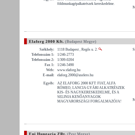
földmunkagépalkatrészek kereskedelme.
M
Elaforg 2000 Kft.
(Budapest Megye)
Székhely:
1118 Budapest , Regős u. 2.
S
Telefonszám 1:
1/246-2773
Telefonszám 2:
1/309-0204
Fax 1:
1/246-5490
Web:
www.elaforg.hu
E-mail:
elaforg.2000@axelero.hu
Egyéb:
AZ ELAFORG 2000 KFT: FIAT, ALFA
RÓMEO, LANCIA GYÁRI ALKATRÉSZEK
KIS- ÉS NAGYKERESKEDELME, ÉS A
SELINIA KENŐANYAGOK
M
MAGYARORSZÁGI FORGALMAZÓJA!
Eni Hungaria ZRt.
(Pest Megye)