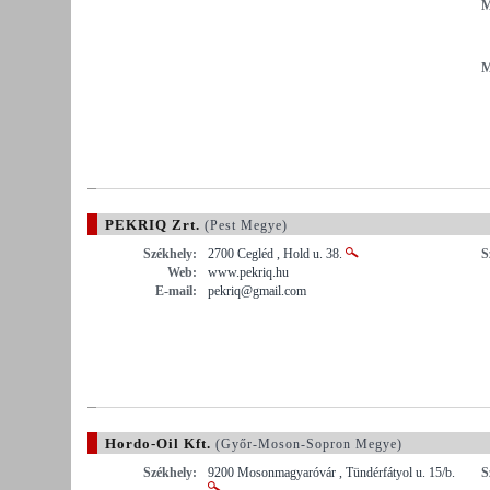
M
M
PEKRIQ Zrt.
(Pest Megye)
Székhely:
2700 Cegléd , Hold u. 38.
S
Web:
www.pekriq.hu
E-mail:
pekriq@gmail.com
Hordo-Oil Kft.
(Győr-Moson-Sopron Megye)
Székhely:
9200 Mosonmagyaróvár , Tündérfátyol u. 15/b.
S