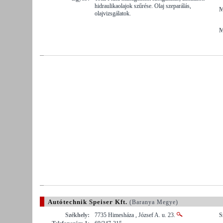
hidraulikaolajok szűrése. Olaj szeparálás,
M
olajvizsgálatok.
M
Autótechnik Speiser Kft.
(Baranya Megye)
Székhely:
7735 Himesháza , József A. u. 23.
S