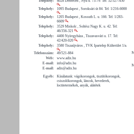
Telephely:
4028 Debrecen , Nyíl u. 73-79. Tel: 52/527-450
Telephely:
1095 Budapest , Soroksári út 84. Tel: 1/216-6000
Telephely:
1205 Budapest , Kossuth L. u. 166. Tel: 1/283-
6609
Telephely:
3529 Miskolc , Soltész Nagy K. u. 42. Tel:
46/356-321
Telephely:
4400 Nyíregyháza , Tiszavasvári u. 17. Tel:
42/420-020
Telephely:
3580 Tiszaújváros , TVK Ipartelep Külterület 1/a.
M
Telefonszám:
49/521-884
Web:
www.adix.hu
E-mail:
info@adix.hu
M
E-mail:
adix@adix.hu
Egyéb:
Kínálatunk: vágókorongok, tisztítókorongok,
csiszolókorongok, láncok, hevederek,
loctitetermékek, anyák, alátétek