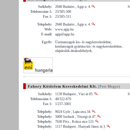
Székhely:
2040 Budaörs , Agip u. 4.
S
Telefonszám 1:
23/505-500
Fax 1:
23/505-511
Telephely:
2040 Budaörs , Agip u. 4.
Web:
www.agip.hu
E-mail:
agip@agip.hu
Egyéb:
Üzemanyagok kis- és nagykereskedelme,
kenőanyagok gyártása kis- és nagykereskedelme,
olajtárolók-átrakodóhelyek.
Fabory Kötőelem Kereskedelmi Kft.
(Pest Megye)
Székhely:
1139 Budapest , Váci út 85.
S
Telefonszám 1:
40/322-679
Fax 1:
1/237-5001
Telephely:
9024 Győr , Lajta utca 34.
Telephely:
5000 Szolnok , Tószegi út 47.
Telephely:
7630 Pécs , Koksz utca 123.
Telephely:
1117 Budapest , Hunyadi János út 3.