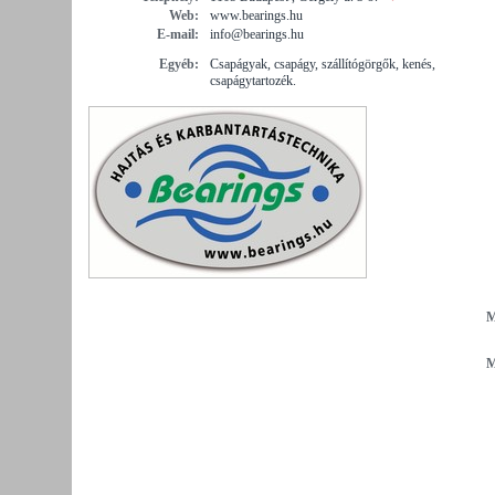
Web:
www.bearings.hu
E-mail:
info@bearings.hu
Egyéb:
Csapágyak, csapágy, szállítógörgők, kenés,
csapágytartozék.
M
M