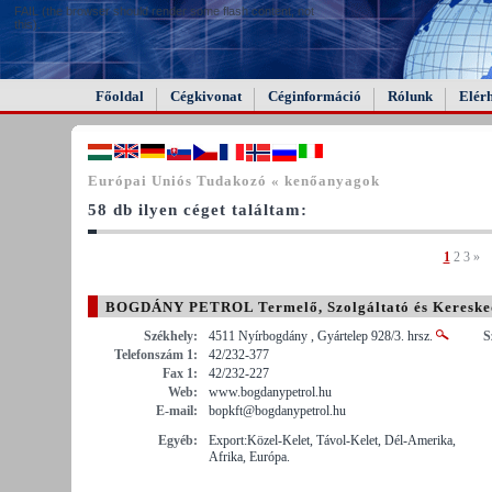
FAIL (the browser should render some flash content, not
this).
Főoldal
Cégkivonat
Céginformáció
Rólunk
Elér
Európai Uniós Tudakozó « kenőanyagok
58 db ilyen céget találtam:
1
2
3
»
BOGDÁNY PETROL Termelő, Szolgáltató és Keresked
Székhely:
4511 Nyírbogdány , Gyártelep 928/3. hrsz.
S
Telefonszám 1:
42/232-377
Fax 1:
42/232-227
Web:
www.bogdanypetrol.hu
E-mail:
bopkft@bogdanypetrol.hu
Egyéb:
Export:Közel-Kelet, Távol-Kelet, Dél-Amerika,
Afrika, Európa.