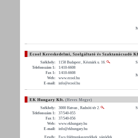
M
Ecool Kereskedelmi, Szolgáltató és Szaktanácsadó Kf
Székhely:
1158 Budapest , Késmárk u. 16.
S
Telefonszám 1:
1/410-6608
Fax 1:
1/410-6608
M
Web:
www.ecool.hu
E-mail:
info@ecool.hu
EK Hungary Kft.
(Heves Megye)
Székhely:
3000 Hatvan , Radnóti tér 2.
S
Telefonszám 1:
37/540-055
Fax 1:
37/540-056
Web:
www.ekhungary.hu
E-mail:
info@ekhungary.hu
Egyéb:
Esco földmunkaszerelékek, vágóélek,