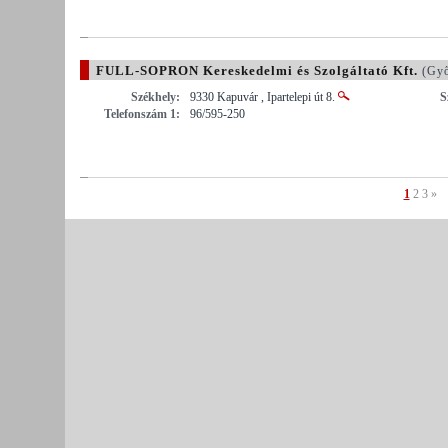
FULL-SOPRON Kereskedelmi és Szolgáltató Kft.
(Győ
Székhely:
9330 Kapuvár , Ipartelepi út 8.
S
Telefonszám 1:
96/595-250
1
2
3
»