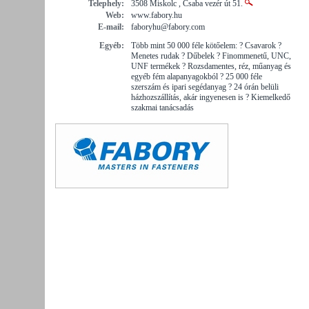
Telephely:
3508 Miskolc , Csaba vezér út 51.
Web:
www.fabory.hu
E-mail:
faboryhu@fabory.com
Egyéb:
Több mint 50 000 féle kötőelem: ? Csavarok ?
Menetes rudak ? Dűbelek ? Finommenetű, UNC,
UNF termékek ? Rozsdamentes, réz, műanyag és
egyéb fém alapanyagokból ? 25 000 féle
szerszám és ipari segédanyag ? 24 órán belüli
házhozszállítás, akár ingyenesen is ? Kiemelkedő
szakmai tanácsadás