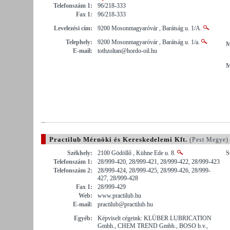
Telefonszám 1:
96/218-333
Fax 1:
96/218-333
Levelezési cím:
9200 Mosonmagyaróvár , Barátság u. 1/A.
Telephely:
9200 Mosonmagyaróvár , Barátság u. 1/a.
M
E-mail:
tothzoltan@hordo-oil.hu
M
Practilub Mérnöki és Kereskedelemi Kft.
(Pest Megye)
Székhely:
2100 Gödöllő , Kühne Ede u. 8.
S
Telefonszám 1:
28/999-420, 28/999-421, 28/999-422, 28/999-423
Telefonszám 2:
28/999-424, 28/999-425, 28/999-426, 28/999-
427, 28/999-428
Fax 1:
28/999-429
Web:
www.practilub.hu
E-mail:
practilub@practilub.hu
Egyéb:
Képviselt cégeink: KLÜBER LUBRICATION
Gmbh., CHEM TREND Gmbh., BOSO b.v.,