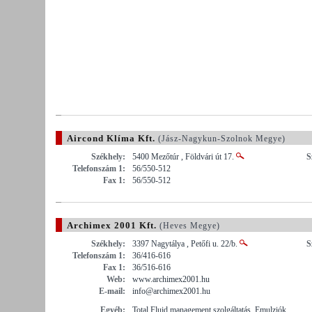
Aircond Klíma Kft.
(Jász-Nagykun-Szolnok Megye)
Székhely:
5400 Mezőtúr , Földvári út 17.
S
Telefonszám 1:
56/550-512
Fax 1:
56/550-512
Archimex 2001 Kft.
(Heves Megye)
Székhely:
3397 Nagytálya , Petőfi u. 22/b.
S
Telefonszám 1:
36/416-616
Fax 1:
36/516-616
Web:
www.archimex2001.hu
E-mail:
info@archimex2001.hu
Egyéb:
Total Fluid management szolgáltatás, Emulziók