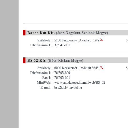
Boros Kút Kft.
(Jász-Nagykun-Szolnok Megye)
Székhely:
5100 Jászberény , Akácfa u. 19/a
S
Telefonszám 1:
37/341-031
BS 52 Kft.
(Bács-Kiskun Megye)
Székhely:
6000 Kecskemét , Izsáki út 56/B.
S
Telefonszám 1:
76/505-690
Fax 1:
76/505-691
MiniWeb:
www.eutudakozo.hu/miniweb/BS_52
E-mail:
bs52kft1@invitel.hu