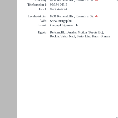
Székhely:
8931 Kemendollár , Kossuth u. 32.
S
Telefonszám 1:
92/384-263-2
Fax 1:
92/384-263-4
Levelezési cím:
8931 Kemendollár , Kossuth u. 32.
Web:
www.intergep.hu
E-mail:
intergepkft@axelero.hu
Egyéb:
Referenciák: Danaher Motion (Toyota-Bt.),
Rockla, Valeo, Nabi, Festo, Liaz, Knorr-Bremse
M