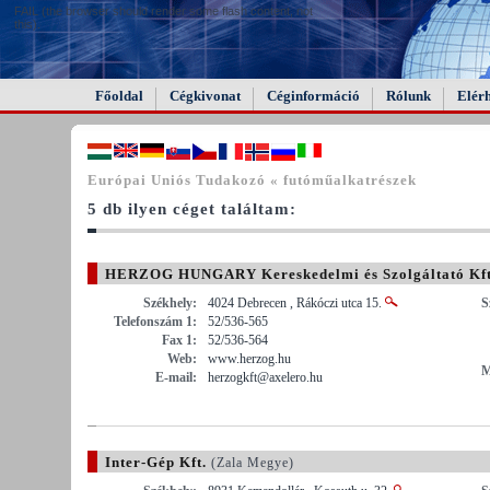
FAIL (the browser should render some flash content, not
this).
Főoldal
Cégkivonat
Céginformáció
Rólunk
Elér
Európai Uniós Tudakozó « futóműalkatrészek
5 db ilyen céget találtam:
HERZOG HUNGARY Kereskedelmi és Szolgáltató Kft
Székhely:
4024 Debrecen , Rákóczi utca 15.
S
Telefonszám 1:
52/536-565
Fax 1:
52/536-564
Web:
www.herzog.hu
M
E-mail:
herzogkft@axelero.hu
Inter-Gép Kft.
(Zala Megye)