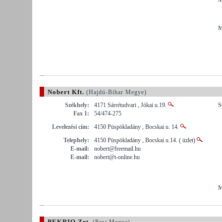
M
Nobert Kft.
(Hajdú-Bihar Megye)
Székhely:
4171 Sárrétudvari , Jókai u.19.
S
Fax 1:
54/474-275
Levelezési cím:
4150 Püspökladány , Bocskai u. 14.
Telephely:
4150 Püspökladány , Bocskai u.14. ( üzlet)
E-mail:
nobert@freemail.hu
E-mail:
nobert@t-online.hu
M
PEKRIQ Zrt.
(Pest Megye)