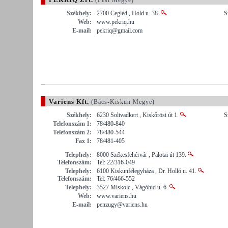
Székhely:
2700 Cegléd , Hold u. 38.
S
Web:
www.pekriq.hu
E-mail:
pekriq@gmail.com
Variens Kft.
(Bács-Kiskun Megye)
Székhely:
6230 Soltvadkert , Kiskőrösi út 1.
S
Telefonszám 1:
78/480-840
Telefonszám 2:
78/480-544
Fax 1:
78/481-405
Telephely:
8000 Székesfehérvár , Palotai út 139.
Telefonszám:
Tel: 22/316-049
Telephely:
6100 Kiskunfélegyháza , Dr. Holló u. 41.
Telefonszám:
Tel: 76/466-552
Telephely:
3527 Miskolc , Vágóhíd u. 6.
Web:
www.variens.hu
E-mail:
penzugy@variens.hu