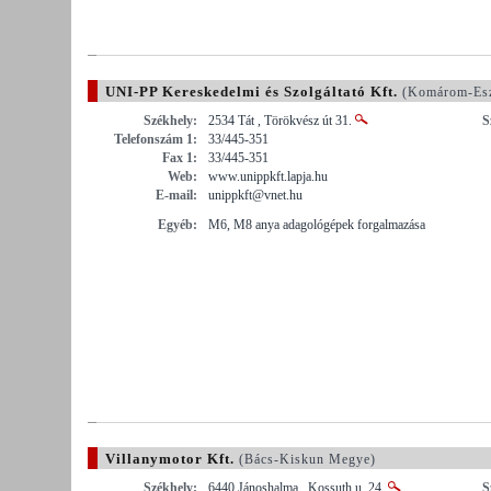
UNI-PP Kereskedelmi és Szolgáltató Kft.
(Komárom-Esz
Székhely:
2534 Tát , Törökvész út 31.
S
Telefonszám 1:
33/445-351
Fax 1:
33/445-351
Web:
www.unippkft.lapja.hu
E-mail:
unippkft@vnet.hu
Egyéb:
M6, M8 anya adagológépek forgalmazása
Villanymotor Kft.
(Bács-Kiskun Megye)
Székhely:
6440 Jánoshalma , Kossuth u. 24.
S