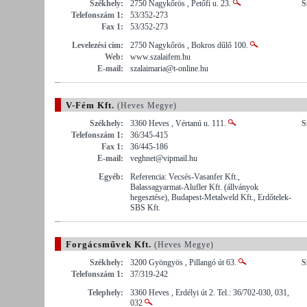
Székhely:
2750 Nagykőrös , Petőfi u. 23.
S
Telefonszám 1:
53/352-273
Fax 1:
53/352-273
Levelezési cím:
2750 Nagykőrös , Bokros dűlő 100.
Web:
www.szalaifem.hu
E-mail:
szalaimaria@t-online.hu
V-Fém Kft.
(Heves Megye)
Székhely:
3360 Heves , Vértanú u. 111.
S
Telefonszám 1:
36/345-415
Fax 1:
36/445-186
E-mail:
veghnet@vipmail.hu
Egyéb:
Referencia: Vecsés-Vasanfer Kft.,
Balassagyarmat-Alufler Kft. (állványok
hegesztése), Budapest-Metalweld Kft., Erdőtelek-
SBS Kft.
Forgácsművek Kft.
(Heves Megye)
Székhely:
3200 Gyöngyös , Pillangó út 63.
S
Telefonszám 1:
37/319-242
Telephely:
3360 Heves , Erdélyi út 2. Tel.: 36/702-030, 031,
032