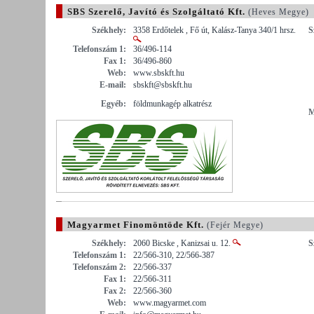
SBS Szerelő, Javító és Szolgáltató Kft.
(Heves Megye)
Székhely:
3358 Erdőtelek , Fő út, Kalász-Tanya 340/1 hrsz.
S
Telefonszám 1:
36/496-114
Fax 1:
36/496-860
Web:
www.sbskft.hu
E-mail:
sbskft@sbskft.hu
Egyéb:
földmunkagép alkatrész
M
Magyarmet Finomöntöde Kft.
(Fejér Megye)
Székhely:
2060 Bicske , Kanizsai u. 12.
S
Telefonszám 1:
22/566-310, 22/566-387
Telefonszám 2:
22/566-337
Fax 1:
22/566-311
Fax 2:
22/566-360
Web:
www.magyarmet.com