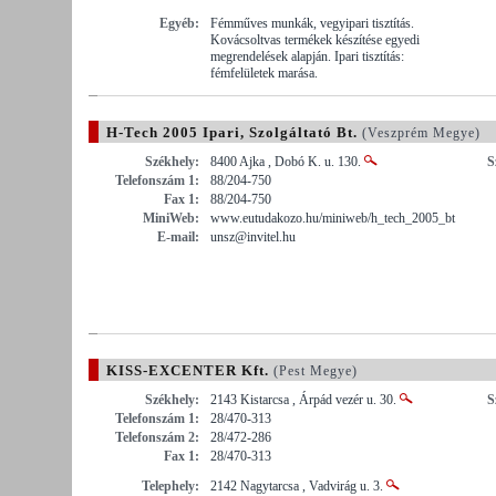
Egyéb:
Fémműves munkák, vegyipari tisztítás.
Kovácsoltvas termékek készítése egyedi
megrendelések alapján. Ipari tisztítás:
fémfelületek marása.
H-Tech 2005 Ipari, Szolgáltató Bt.
(Veszprém Megye)
Székhely:
8400 Ajka , Dobó K. u. 130.
S
Telefonszám 1:
88/204-750
Fax 1:
88/204-750
MiniWeb:
www.eutudakozo.hu/miniweb/h_tech_2005_bt
E-mail:
unsz@invitel.hu
KISS-EXCENTER Kft.
(Pest Megye)
Székhely:
2143 Kistarcsa , Árpád vezér u. 30.
S
Telefonszám 1:
28/470-313
Telefonszám 2:
28/472-286
Fax 1:
28/470-313
Telephely:
2142 Nagytarcsa , Vadvirág u. 3.