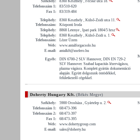
Székhely:
8360 Keszthely , Fecske utca 18.
S
Telefonszám 1:
83/510-620
Fax 1:
83/319-484
Telephely:
8360 Keszthely , Külső-Zsidi utca 11.
Telefonszám:
Központi Iroda
Telephely:
8868 Letenye , Ipari park 1804/5 hrsz
Telephely:
8360 Keszthely , Külső-Zsidi u. 1.
Telefonszám:
Lézer Üzem
Web:
www.antalforgacsolo.hu
E-mail:
antalkft@axelero.hu
M
Egyéb:
DIN 6700-2 SLV Hannover, DIN EN 729-2
SLV Hannover. Szabad kapacitás lézervágásra,
plazma vágásra. Komplett gyártás dokumentáció
alapján. Együtt dolgozunk öntödékkel,
felületkezelő cégekkel.
Doherty Hungary Kft.
(Békés Megye)
Székhely:
5900 Orosháza , Gyártelep u. 2.
S
Telefonszám 1:
68/473-396
Telefonszám 2:
68/473-397
Fax 1:
68/473-395
Web:
www.dohertygroup.com
E-mail:
sales@doherty.hu
M