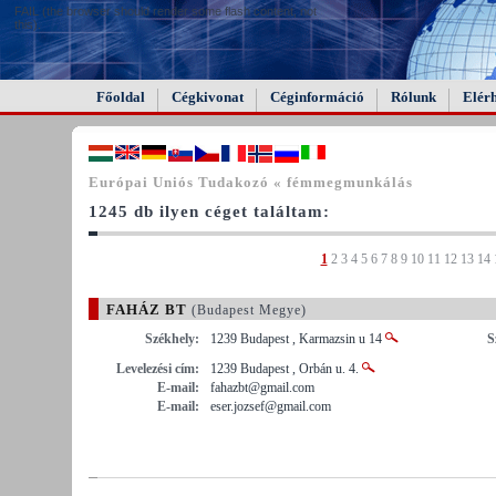
FAIL (the browser should render some flash content, not
this).
Főoldal
Cégkivonat
Céginformáció
Rólunk
Elér
Európai Uniós Tudakozó « fémmegmunkálás
1245 db ilyen céget találtam:
1
2
3
4
5
6
7
8
9
10
11
12
13
14
FAHÁZ BT
(Budapest Megye)
Székhely:
1239 Budapest , Karmazsin u 14
S
Levelezési cím:
1239 Budapest , Orbán u. 4.
E-mail:
fahazbt@gmail.com
E-mail:
eser.jozsef@gmail.com