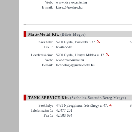
Web:
www.kiss-excenter.hu
E-mail:
kissex@axelero.hu
Máté-Metál Kft.
(Békés Megye)
Székhely:
5700 Gyula , Pósteleki u.37.
S
Fax 1:
66/462-516
Levelezési cím:
5700 Gyula , Henyei Miklós u. 17.
Web:
www.mate-metal.hu
E-mail:
technologia@mate-metal.hu
TANK-SERVICE Kft.
(Szabolcs-Szatmár-Bereg Megye)
Székhely:
4481 Nyíregyháza , Sóstóhegy u. 47.
S
Telefonszám 1:
42/477-261
Fax 1:
42/503-684