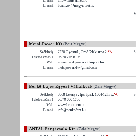
E-mail:
info@magyarmet.hu
E-mail:
i.tzankov@magyarmet.hu
M
Metal-Power Kft
(Pest Megye)
Székhely:
2230 Gyömrő , Gróf Teleki utca 2.
S
Telefonszám 1:
06/70 216 6795
Web:
www.metal-powerkft.hupont.hu
E-mail:
metalpowerkft@gmail.com
Benkő Lajos Egyéni Vállalkozó
(Zala Megye)
Székhely:
8868 Letenye , Ipari park 1804/12 hrsz
S
Telefonszám 1:
06/70 600 1350
Web:
www.benkofem.hu
E-mail:
info@benkofem.hu
ANTAL Forgácsoló Kft.
(Zala Megye)