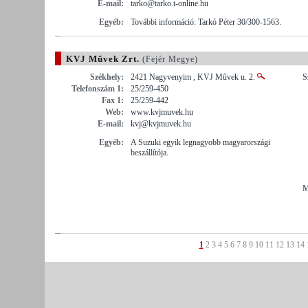
E-mail:
tarko@tarko.t-online.hu
Egyéb:
További információ: Tarkó Péter 30/300-1563.
KVJ Művek Zrt.
(Fejér Megye)
Székhely:
2421 Nagyvenyim , KVJ Művek u. 2.
S
Telefonszám 1:
25/259-450
Fax 1:
25/259-442
Web:
www.kvjmuvek.hu
E-mail:
kvj@kvjmuvek.hu
Egyéb:
A Suzuki egyik legnagyobb magyarországi
beszállítója.
M
1
2
3
4
5
6
7
8
9
10
11
12
13
14