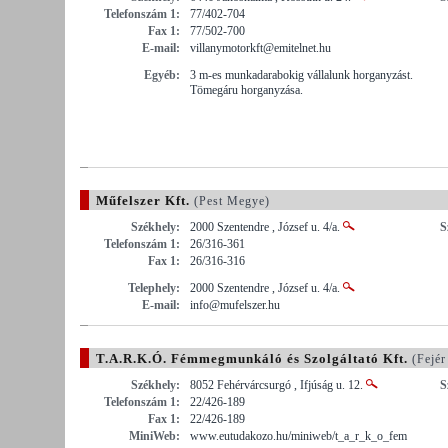
Telefonszám 1:
77/402-704
Fax 1:
77/502-700
E-mail:
villanymotorkft@emitelnet.hu
Egyéb:
3 m-es munkadarabokig vállalunk horganyzást.
Tömegáru horganyzása.
Műfelszer Kft.
(Pest Megye)
Székhely:
2000 Szentendre , József u. 4/a.
S
Telefonszám 1:
26/316-361
Fax 1:
26/316-316
Telephely:
2000 Szentendre , József u. 4/a.
E-mail:
info@mufelszer.hu
T.A.R.K.Ó. Fémmegmunkáló és Szolgáltató Kft.
(Fejér
Székhely:
8052 Fehérvárcsurgó , Ifjúság u. 12.
S
Telefonszám 1:
22/426-189
Fax 1:
22/426-189
MiniWeb:
www.eutudakozo.hu/miniweb/t_a_r_k_o_fem