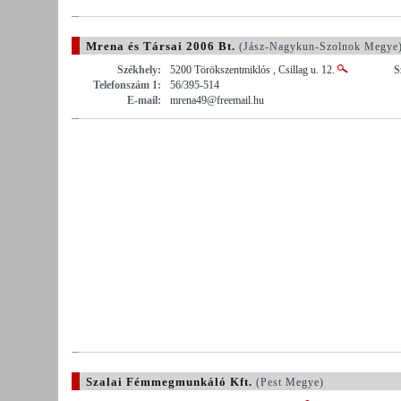
Mrena és Társai 2006 Bt.
(Jász-Nagykun-Szolnok Megye
Székhely:
5200 Törökszentmiklós , Csillag u. 12.
S
Telefonszám 1:
56/395-514
E-mail:
mrena49@freemail.hu
Szalai Fémmegmunkáló Kft.
(Pest Megye)