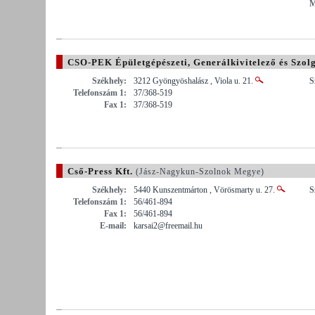
M
CSO-PEK Épületgépészeti, Generálkivitelező és Szolg
Székhely:
3212 Gyöngyöshalász , Viola u. 21.
S
Telefonszám 1:
37/368-519
Fax 1:
37/368-519
Cső-Press Kft.
(Jász-Nagykun-Szolnok Megye)
Székhely:
5440 Kunszentmárton , Vörösmarty u. 27.
S
Telefonszám 1:
56/461-894
Fax 1:
56/461-894
E-mail:
karsai2@freemail.hu