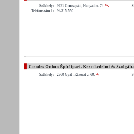
Székhely:
9721 Gencsapáti , Hunyadi u. 74.
S
Telefonszám 1:
94/315-559
Csendes Otthon Építőipari, Kereskedelmi és Szolgálta
Székhely:
2360 Gyál , Rákóczi u. 60.
S