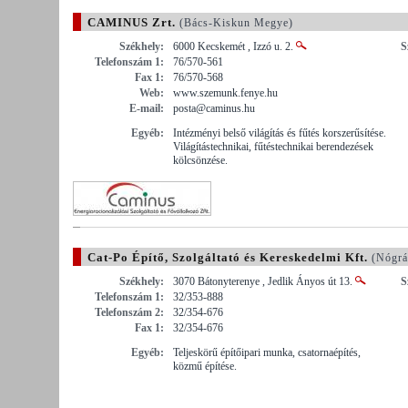
CAMINUS Zrt.
(Bács-Kiskun Megye)
Székhely:
6000 Kecskemét , Izzó u. 2.
S
Telefonszám 1:
76/570-561
Fax 1:
76/570-568
Web:
www.szemunk.fenye.hu
E-mail:
posta@caminus.hu
Egyéb:
Intézményi belső világítás és fűtés korszerűsítése.
Világítástechnikai, fűtéstechnikai berendezések
kölcsönzése.
Cat-Po Építő, Szolgáltató és Kereskedelmi Kft.
(Nógrá
Székhely:
3070 Bátonyterenye , Jedlik Ányos út 13.
S
Telefonszám 1:
32/353-888
Telefonszám 2:
32/354-676
Fax 1:
32/354-676
Egyéb:
Teljeskörű építőipari munka, csatornaépítés,
közmű építése.