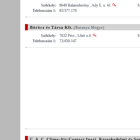
Székhely:
8649 Balatonberény , Ady E. u. 41.
S
Telefonszám 1:
85/377-170
Böröcz és Társa Kft.
(Baranya Megye)
Székhely:
7632 Pécs , Lőtér u.6.
S
Telefonszám 1:
72/450-147
C. A. C. Clime-Air-Contact Ipari, Kereskedelmi és Szo