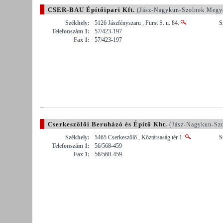
CSER-BAU Építőipari Kft.
(Jász-Nagykun-Szolnok Megy
Székhely:
5126 Jászfényszaru , Fürst S. u. 84.
S
Telefonszám 1:
57/423-197
Fax 1:
57/423-197
Cserkeszőlői Beruházó és Építő Kht.
(Jász-Nagykun-Sz
Székhely:
5465 Cserkeszőlő , Köztársaság tér 1.
S
Telefonszám 1:
56/568-459
Fax 1:
56/568-459