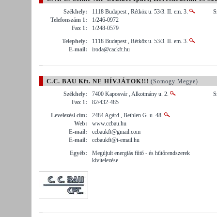
Székhely:
1118 Budapest , Rétköz u. 53/3. II. em. 3.
S
Telefonszám 1:
1/246-0972
Fax 1:
1/248-0579
Telephely:
1118 Budapest , Rétköz u. 53/3. II. em. 3.
E-mail:
iroda@cackft.hu
C.C. BAU Kft. NE HÍVJÁTOK!!!
(Somogy Megye)
Székhely:
7400 Kaposvár , Alkotmány u. 2.
S
Fax 1:
82/432-485
Levelezési cím:
2484 Agárd , Bethlen G. u. 48.
Web:
www.ccbau.hu
E-mail:
ccbaukft@gmail.com
E-mail:
ccbaukft@t-email.hu
Egyéb:
Megújult energiás fűtő - és hűtőrendszerek
kivitelezése.