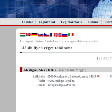
FAIL (the browser should render some flash content, not
this).
Főoldal
Cégkivonat
Céginformáció
Rólunk
Elér
Európai Uniós Tudakozó « víz-gáz-fűtésszerelés
135 db ilyen céget találtam:
1
2
3
4
5
6
7
Medigas-Steel Kft.
(Bács-Kiskun Megye)
Székhely:
6000 Kecskemét , Ballószög tanya 346/A
S
Web:
www.medigas-steel.hu
E-mail:
info@medigas-steel.hu