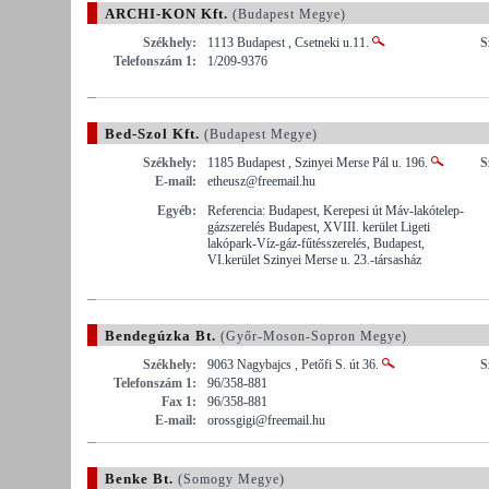
ARCHI-KON Kft.
(Budapest Megye)
Székhely:
1113 Budapest , Csetneki u.11.
S
Telefonszám 1:
1/209-9376
Bed-Szol Kft.
(Budapest Megye)
Székhely:
1185 Budapest , Szinyei Merse Pál u. 196.
S
E-mail:
etheusz@freemail.hu
Egyéb:
Referencia: Budapest, Kerepesi út Máv-lakótelep-
gázszerelés Budapest, XVIII. kerület Ligeti
lakópark-Víz-gáz-fűtésszerelés, Budapest,
VI.kerület Szinyei Merse u. 23.-társasház
Bendegúzka Bt.
(Győr-Moson-Sopron Megye)
Székhely:
9063 Nagybajcs , Petőfi S. út 36.
S
Telefonszám 1:
96/358-881
Fax 1:
96/358-881
E-mail:
orossgigi@freemail.hu
Benke Bt.
(Somogy Megye)