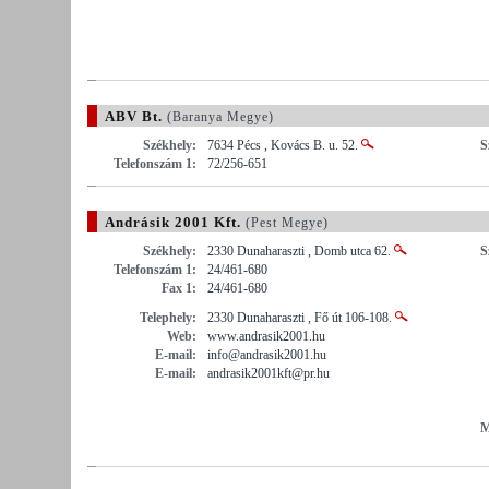
ABV Bt.
(Baranya Megye)
Székhely:
7634 Pécs , Kovács B. u. 52.
S
Telefonszám 1:
72/256-651
Andrásik 2001 Kft.
(Pest Megye)
Székhely:
2330 Dunaharaszti , Domb utca 62.
S
Telefonszám 1:
24/461-680
Fax 1:
24/461-680
Telephely:
2330 Dunaharaszti , Fő út 106-108.
Web:
www.andrasik2001.hu
E-mail:
info@andrasik2001.hu
E-mail:
andrasik2001kft@pr.hu
M