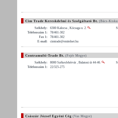
Cim Trade Kereskdelmi és Szolgáltató Bt.
(Bács-Kisku
Székhely:
6300 Kalocsa , Kócsaga u. 2.
S
Telefonszám 1:
78/461-302
Fax 1:
78/461-302
E-mail:
cimtrade@emitelnet.hu
Contramulti-Trade Bt.
(Fejér Megye)
Székhely:
8000 Székesfehérvár , Balatoni út 44-46.
S
Telefonszám 1:
22/325-275
Császár József Egyéni Cég
(Vas Megye)