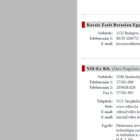
Kocsis Zsolt Bertalan Eg
Székhely:
1132 Budapest 
Telefonszám 1:
06/20 3260751
E-mail:
kocsiszsoltber
Vill-Ex Kft.
(Jász-Nagykun
Székhely:
5100 Jászberény
Telefonszám 1:
57/501-090
Telefonszám 2:
20/9438-828
Fax 1:
57/501-091
Telephely:
5121 Jászjákóhal
Web:
www.villex.hu
E-mail:
villex@villex.h
E-mail:
lanczi@villex.h
Egyéb:
Elektromos terv
technológiai sze
és külföldön is 
H-P: 7-16h