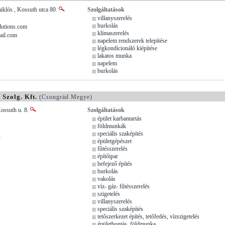
iklós , Kossuth utca 80.
Szolgáltatások
villanyszerelés
burkolás
utions.com
klímaszerelés
il.com
napelem rendszerek telepítése
légkondícionáló kiépítése
lakatos munka
napelem
burkolás
Szolg. Kft.
(Csongrád Megye)
ossuth u. 8.
Szolgáltatások
épület karbantartás
földmunkák
speciális szaképítés
u
épületgépészet
fűtésszerelés
építőipar
befejező építés
burkolás
vakolás
víz- gáz- fűtésszerelés
szigetelés
villanyszerelés
speciális szaképítés
tetőszerkezet építés, tetőfedés, vízszigetelés
épületbontás, földmunka