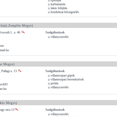
építőipar
karbantartás
lakás felújítás
homlokzat hőszigetelés
baúj-Zemplén Megye)
Kossuth L. u. 46.
Szolgáltatások
villanyszerelés
com
mail.hu
ar Megye)
 Pallagi u. 13.
Szolgáltatások
villamosipari gépek
villamosipari berendezések
javítás
tech93
villanyszerelés
ne.hu
kés Megye)
agy utca 13
Szolgáltatások
villanyszerelés