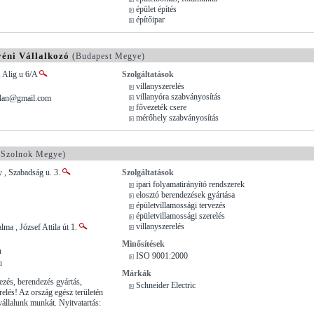
épület építés
építőipar
yéni Vállalkozó
(Budapest Megye)
, Alig u 6/A
Szolgáltatások
villanyszerelés
villanyóra szabványosítás
talan@gmail.com
fővezeték csere
mérőhely szabványosítás
-Szolnok Megye)
 , Szabadság u. 3.
Szolgáltatások
ipari folyamatirányító rendszerek
elosztó berendezések gyártása
épületvillamossági tervezés
épületvillamossági szerelés
villanyszerelés
ma , József Attila út 1.
Minősítések
u
ISO 9001:2000
u
Márkák
ezés, berendezés gyártás,
Schneider Electric
relés! Az ország egész területén
vállalunk munkát. Nyitvatartás: