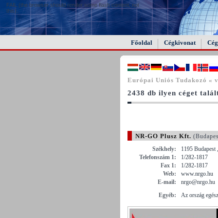
FAIL (the browser should render some flash content, not
this).
Főoldal
Cégkivonat
Cég
Európai Uniós Tudakozó « v
2438 db ilyen céget talá
NR-GO Plusz Kft.
(Budapes
Székhely:
1195 Budapest ,
Telefonszám 1:
1/282-1817
Fax 1:
1/282-1817
Web:
www.nrgo.hu
E-mail:
nrgo@nrgo.hu
Egyéb:
Az ország egész 