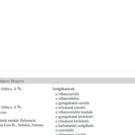
apest Megye)
 Atléta u. 4.
Szolgáltatások
villanyszerelés
villámvédelem
gyengeáramú szerelés
 Atléta u. 4.
erősáramú szerelés
villanyszerelési munkák
.com
gyengeáramú kivitelezés
lunk munkát: Referencia:
erősáramú kivítelezés
on Gsm Rt., Vodafon, Antenna
karbantartási szolgáltatás
szervizelés
elektromos szerelés