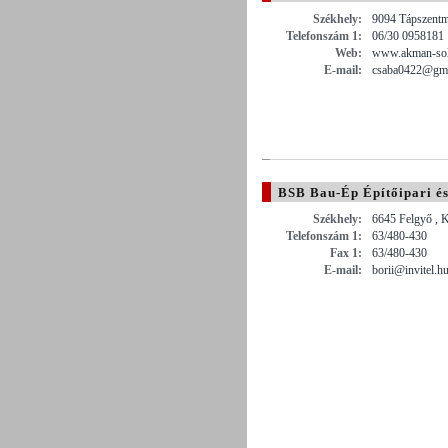
Székhely:
9094 Tápszentm
Telefonszám 1:
06/30 0958181
Web:
www.akman-sol
E-mail:
csaba0422@gma
BSB Bau-Ép Építőipari és 
Székhely:
6645 Felgyő , K
Telefonszám 1:
63/480-430
Fax 1:
63/480-430
E-mail:
borii@invitel.h