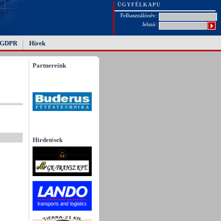
ÜGYFÉLKAPU
Felhasználónév:
Jelszó:
GDPR
Hírek
Partnereink
Hirdetések