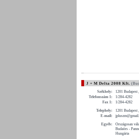
J + M Delta 2008 Kft.
(Bud
Székhely:
1201 Budapest ,
Telefonszám 1:
1/284-4282
Fax 1:
1/284-4282
Telephely:
1201 Budapest ,
E-mail:
jpluszm@gmail
Egyéb:
Országosan vála
Budaörs - Pann
Hungária