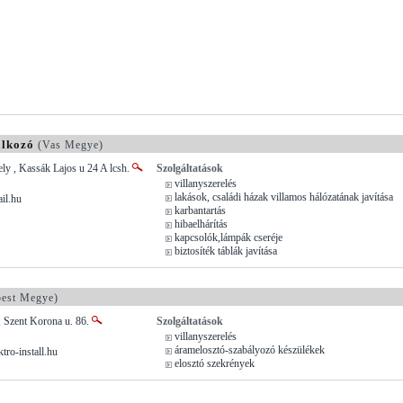
alkozó
(Vas Megye)
ly , Kassák Lajos u 24 A lcsh.
Szolgáltatások
villanyszerelés
lakások, családi házak villamos hálózatának javítása
il.hu
karbantartás
hibaelhárítás
kapcsolók,lámpák cseréje
biztosíték táblák javítása
est Megye)
, Szent Korona u. 86.
Szolgáltatások
villanyszerelés
áramelosztó-szabályozó készülékek
tro-install.hu
elosztó szekrények