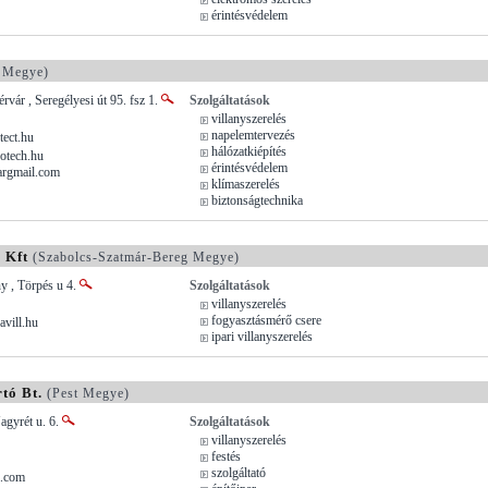
érintésvédelem
 Megye)
rvár , Seregélyesi út 95. fsz 1.
Szolgáltatások
villanyszerelés
napelemtervezés
tect.hu
hálózatkiépítés
otech.hu
érintésvédelem
argmail.com
klímaszerelés
biztonságtechnika
 Kft
(Szabolcs-Szatmár-Bereg Megye)
y , Törpés u 4.
Szolgáltatások
villanyszerelés
fogyasztásmérő csere
vill.hu
ipari villanyszerelés
tó Bt.
(Pest Megye)
agyrét u. 6.
Szolgáltatások
villanyszerelés
festés
szolgáltató
l.com