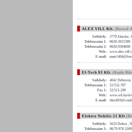
ALEX VILL Kft.
(Borsod-A
Székhely:
3779 Alacska , 
Telefonszám 1:
0620-3925389
Telefonszám 2:
0620-9364600
Web:
www.alex-vill.
E-mail:
mate1404@free
El-Tech 93 Kft.
(Hajdú-Bih
Székhely:
4042 Debrecen ,
Telefonszám 1:
52/532-787
Fax 1:
52/515-299
Web:
www.wb.hu/el-
E-mail:
eltech93@t-onli
Elektro Nobilis 21 Kft
(Bé
Székhely:
5624 Doboz , N
Telefonszám 1:
06/70 978 3269