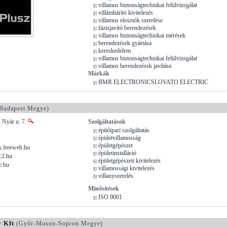
villamos biztonságtechnikai felülvizsgálat
villámhárító kivitelezés
villamos elosztók szerelése
fázisjavító berendezések
villamos biztonságtechnikai mérések
berendezések gyártása
kereskedelem
villamos biztonságtechnikai felülvizsgálat
villamos berendezések javítása
Márkák
BMR ELECTRONICSLOVATO ELECTRIC
Budapest Megye)
 Nyár u. 7.
Szolgáltatások
építőipari szolgáltatás
épületvillamosság
épületgépészet
.freeweb.hu
épületinstalláció
c2.hu
épületgépészeti kivitelezés
e.hu
villamossági kivitelezés
villanyszerelés
Minősítések
ISO 9001
 Kft
(Győr-Moson-Sopron Megye)