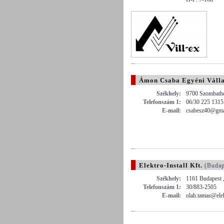
Ámon Csaba Egyéni Váll
Székhely:
9700 Szombathe
Telefonszám 1:
06/30 225 1315
E-mail:
csabesz40@gma
Elektro-Install Kft.
(Budap
Székhely:
1161 Budapest 
Telefonszám 1:
30/883-2505
E-mail:
olah.tamas@elek