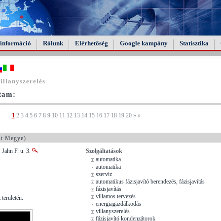
információ
Rólunk
Elérhetőség
Google kampány
Statisztika
illanyszerelés
ltam:
1
2
3
4
5
6
7
8
9
10
11
12
13
14
15
16
17
18
19
20
»
»
t Megye)
 Jahn F. u. 3.
Szolgáltatások
automatika
automatika
szerviz
automatikus fázisjavító berendezés, fázisjavítás
fázisjavítás
villamos tervezés
területén.
energiagazdálkodás
villanyszerelés
fázisjavító kondenzátorok