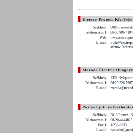
Electro-Protech Kft
(Fejér
Székhely:
8000 Székesfehé
Telefonszám 1:
06/30 906 4194
Web:
www.electropro
E-mail:
iroda@electropr
adamwillfeherv
Maroda Electric Hungary
Székhely:
4531 Nyírpazon
Telefonszám 1:
06/20 226 7687
E-mail:
maroda@maroda
Postás Építő és Karbantar
Székhely:
2013 Pomáz , N
Telefonszám 1:
06-20-4444823
Fax 1:
1/238-3833
E-mail:
postasbt@gmai