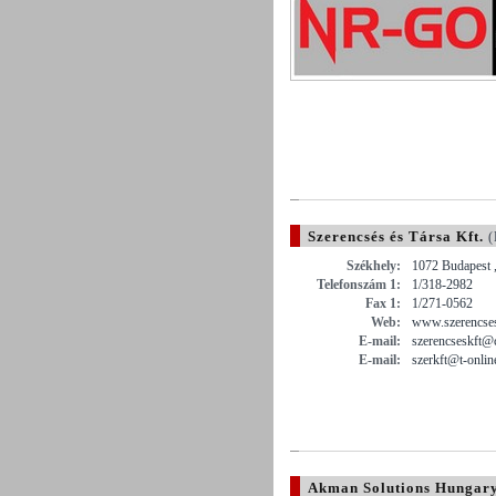
Szerencsés és Társa Kft.
(
Székhely:
1072 Budapest ,
Telefonszám 1:
1/318-2982
Fax 1:
1/271-0562
Web:
www.szerencses
E-mail:
szerencseskft@
E-mail:
szerkft@t-onlin
Akman Solutions Hungary