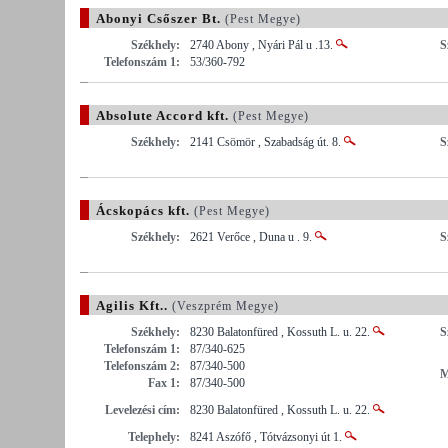
Abonyi Csőszer Bt.
(Pest Megye)
Székhely:
2740 Abony , Nyári Pál u .13.
S
Telefonszám 1:
53/360-792
Absolute Accord kft.
(Pest Megye)
Székhely:
2141 Csömör , Szabadság út. 8.
S
Ácskopács kft.
(Pest Megye)
Székhely:
2621 Verőce , Duna u . 9.
S
Agilis Kft..
(Veszprém Megye)
Székhely:
8230 Balatonfüred , Kossuth L. u. 22.
S
Telefonszám 1:
87/340-625
Telefonszám 2:
87/340-500
M
Fax 1:
87/340-500
Levelezési cím:
8230 Balatonfüred , Kossuth L. u. 22.
Telephely:
8241 Aszófő , Tótvázsonyi út 1.