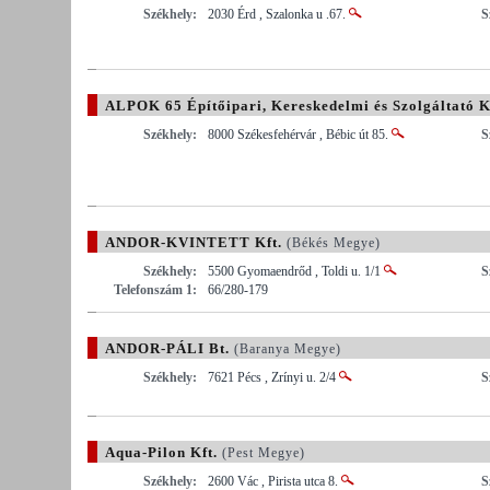
Székhely:
2030 Érd , Szalonka u .67.
S
ALPOK 65 Építőipari, Kereskedelmi és Szolgáltató K
Székhely:
8000 Székesfehérvár , Bébic út 85.
S
ANDOR-KVINTETT Kft.
(Békés Megye)
Székhely:
5500 Gyomaendrőd , Toldi u. 1/1
S
Telefonszám 1:
66/280-179
ANDOR-PÁLI Bt.
(Baranya Megye)
Székhely:
7621 Pécs , Zrínyi u. 2/4
S
Aqua-Pilon Kft.
(Pest Megye)
Székhely:
2600 Vác , Pirista utca 8.
S