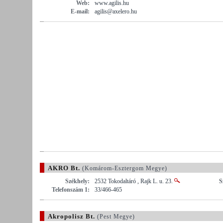
Web:
www.agilis.hu
E-mail:
agilis@axelero.hu
AKRO Bt.
(Komárom-Esztergom Megye)
Székhely:
2532 Tokodaltáró , Rajk L. u. 23.
S
Telefonszám 1:
33/466-465
Akropolisz Bt.
(Pest Megye)