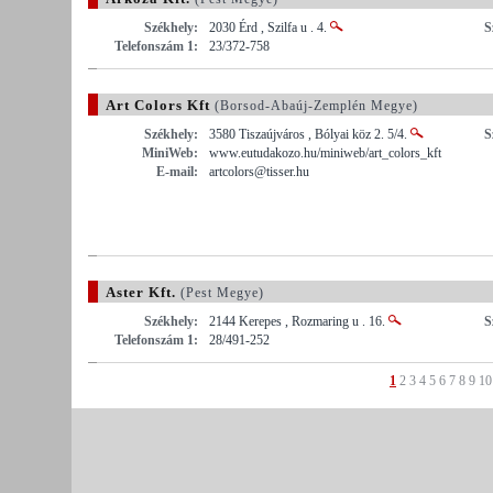
Székhely:
2030 Érd , Szilfa u . 4.
S
Telefonszám 1:
23/372-758
Art Colors Kft
(Borsod-Abaúj-Zemplén Megye)
Székhely:
3580 Tiszaújváros , Bólyai köz 2. 5/4.
S
MiniWeb:
www.eutudakozo.hu/miniweb/art_colors_kft
E-mail:
artcolors@tisser.hu
Aster Kft.
(Pest Megye)
Székhely:
2144 Kerepes , Rozmaring u . 16.
S
Telefonszám 1:
28/491-252
1
2
3
4
5
6
7
8
9
10