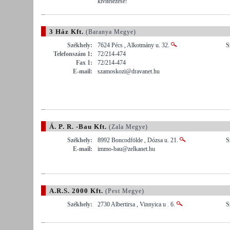
kivitelezése!
3 Ház Kft.
(Baranya Megye)
Székhely:
7624 Pécs , Alkotmány u. 32.
S
Telefonszám 1:
72/214-474
Fax 1:
72/214-474
E-mail:
szamoskozi@dravanet.hu
Á. P. R. -Bau Kft.
(Zala Megye)
Székhely:
8992 Boncodfölde , Dózsa u. 21.
S
E-mail:
immo-bau@zelkanet.hu
A.R.S. 2000 Kft.
(Pest Megye)
Székhely:
2730 Albertirsa , Vinnyica u . 6.
S