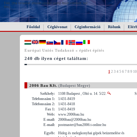
FAIL (the browser should render some flash content, not
this).
Főoldal
Cégkivonat
Céginformáció
Rólunk
Elér
Európai Uniós Tudakozó « épület építés
240 db ilyen céget találtam:
1
2
3
4
5
6
7
8
9
10
2006 Bau Kft.
(Budapest Megye)
Székhely:
1108 Budapest , Oltó u. 14. 5/22.
S
Telefonszám 1:
1/431-8419
Telefonszám 2:
1/431-8418
Fax 1:
1/431-8419
Web:
www.2006bau.hu
E-mail:
2006bau@2006bau.hu
E-mail:
postmaster@bau2006.t-online.hu
Egyéb:
Hideg és melegkonyhai gépek beüzemelése és