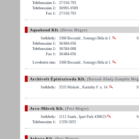
Telefonszám 1:
27/310-793
Telefonszám 2:
30/991-9509
Fax 1:
27/310-793
Aquakond Kft.
(Heves Megye)
Székhely:
3368 Boconád , Somogyi Béla út 1.
S
Telefonszám 1:
36/484-056
Telefonszám 2:
36/584-008
Fax 1:
36/484-056
Levelezési cím:
3368 Boconád , Somogyi Béla út 1.
Archivolt Építésziroda Kft.
(Borsod-Abaúj-Zemplén Meg
Székhely:
3535 Miskolc , Karinthy F. u. 14.
S
Arco-Művek Kft.
(Pest Megye)
Székhely:
2111 Szada , Ipari Park 4308/23
S
Telefonszám 1:
1/359-5055
Arkoza Kft.
(Pest Megye)