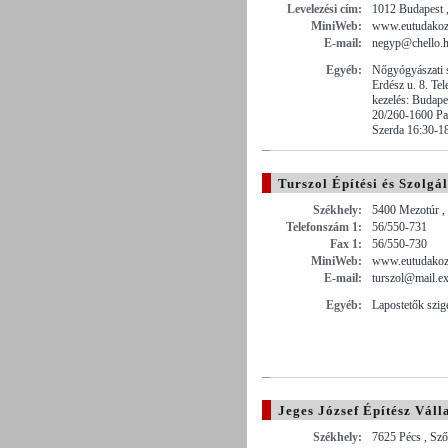
Levelezési cím:
1012 Budapest
MiniWeb:
www.eutudakoz
E-mail:
negyp@chello.
Egyéb:
Nőgyógyászati s
Erdész u. 8. Te
kezelés: Budap
20/260-1600 Pa
Szerda 16:30-1
Turszol Építési és Szolgál
Székhely:
5400 Mezotúr , 
Telefonszám 1:
56/550-731
Fax 1:
56/550-730
MiniWeb:
www.eutudakozo
E-mail:
turszol@mail.ex
Egyéb:
Lapostetők szige
Jeges József Építész Váll
Székhely:
7625 Pécs , Sző