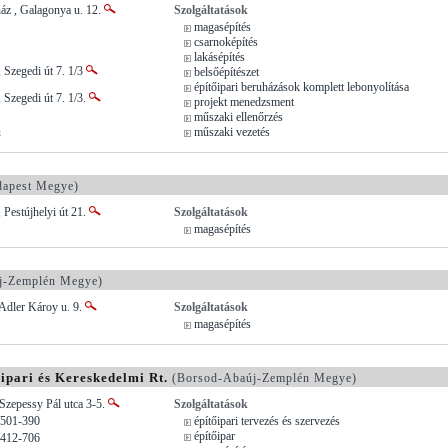
áz , Galagonya u. 12.
Szolgáltatások
magasépítés
csarnoképítés
lakásépítés
 Szegedi út 7. 1/3
belsőépítészet
építőipari beruházások komplett lebonyolítása
 Szegedi út 7. 1/3.
projekt menedzsment
műszaki ellenőrzés
u
műszaki vezetés
apest Megye)
 Pestújhelyi út 21.
Szolgáltatások
magasépítés
j-Zemplén Megye)
Adler Károy u. 9.
Szolgáltatások
magasépítés
pari és Kereskedelmi Rt.
(Borsod-Abaúj-Zemplén Megye)
Szepessy Pál utca 3-5.
Szolgáltatások
/501-390
építőipari tervezés és szervezés
építőipar
/412-706