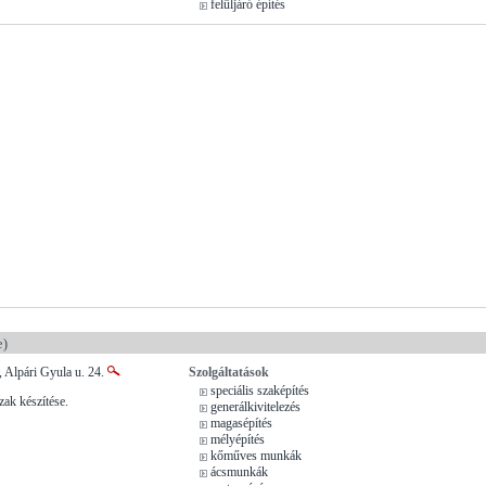
felüljáró építés
e)
 Alpári Gyula u. 24.
Szolgáltatások
speciális szaképítés
zak készítése.
generálkivitelezés
magasépítés
mélyépítés
kőműves munkák
ácsmunkák