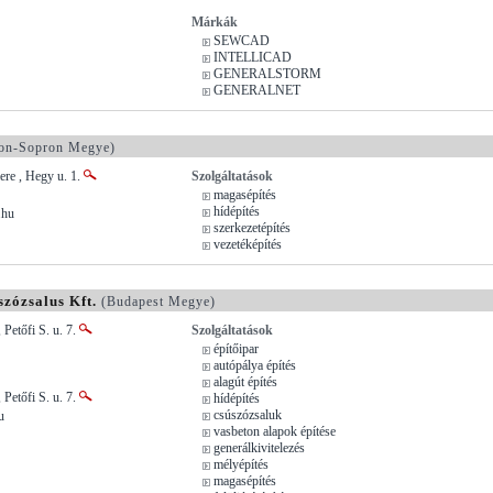
Márkák
SEWCAD
INTELLICAD
GENERALSTORM
GENERALNET
n-Sopron Megye)
re , Hegy u. 1.
Szolgáltatások
magasépítés
hídépítés
.hu
szerkezetépítés
vezetéképítés
szózsalus Kft.
(Budapest Megye)
 Petőfi S. u. 7.
Szolgáltatások
építőipar
autópálya építés
alagút építés
 Petőfi S. u. 7.
hídépítés
csúszózsaluk
u
vasbeton alapok építése
generálkivitelezés
mélyépítés
magasépítés