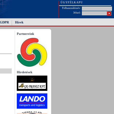
ÜGYFÉLKAPU
Felhasználónév:
Jelszó:
GDPR
Hírek
Partnereink
Hirdetések