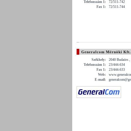
Telefonszám 1:
72/511-742
Fax 1:
72/511-744
Generalcom Mérnöki Kft.
Székhely:
2040 Budaörs , 
Telefonszám 1:
23/444-634
Fax 1:
23/444-633
Web:
www.generalco
E-mail:
generalcom@ge