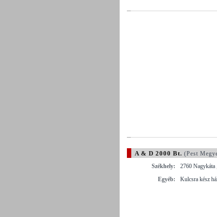
A & D 2000 Bt.
(Pest Megy
Székhely:
2760 Nagykáta ,
Egyéb:
Kulcsra kész há