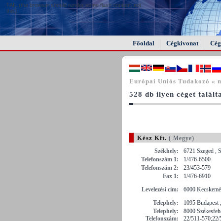
FAIL (the browser should render some flash content, not
this).
Főoldal
Cégkivonat
Cég
Európai Uniós Tudakozó « 
528 db ilyen céget talál
Kész Kft.
( Megye)
Székhely:
6721 Szeged , S
Telefonszám 1:
1/476-6500
Telefonszám 2:
23/453-579
Fax 1:
1/476-6910
Levelezési cím:
6000 Kecskemét 
Telephely:
1095 Budapest ,
Telephely:
8000 Székesfehé
Telefonszám:
22/511-570;22/