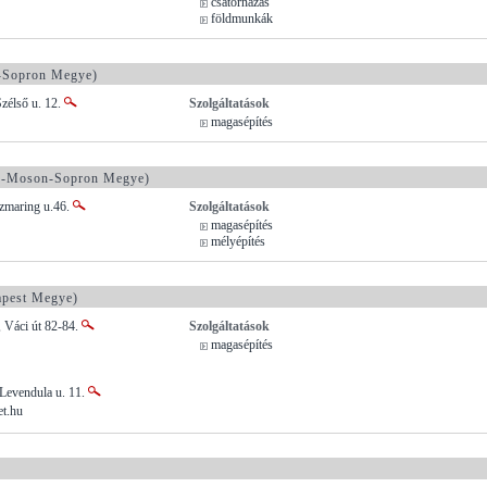
csatornázás
földmunkák
-Sopron Megye)
zélső u. 12.
Szolgáltatások
magasépítés
-Moson-Sopron Megye)
zmaring u.46.
Szolgáltatások
magasépítés
mélyépítés
pest Megye)
 Váci út 82-84.
Szolgáltatások
magasépítés
Levendula u. 11.
t.hu