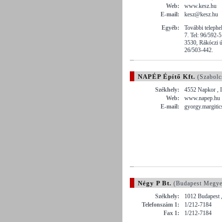
Web:
www.kesz.hu
E-mail:
kesz@kesz.hu
Egyéb:
További telephe
7. Tel: 96/592-
3530, Rákóczi ú
26/503-442.
NAPÉP Építő Kft.
(Szabolc
Székhely:
4552 Napkor , I
Web:
www.napep.hu
E-mail:
gyorgy.margiti
Négy P Bt.
(Budapest Megye
Székhely:
1012 Budapest
Telefonszám 1:
1/212-7184
Fax 1:
1/212-7184