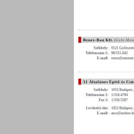
Renex-Bau Kft.
(Győr-Moso
Székhely:
9121 Győrszeme
Telefonszám 1:
96/551-042
E-mail:
renex@enternet
31 Általános Építő és Csú
Székhely:
1052 Budapest ,
Telefonszám 1:
1/318-4794
Fax 1:
1/318-5587
Levelezési cím:
1052 Budapest ,
E-mail:
aecs@axelero.h