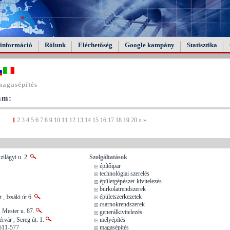
információ
Rólunk
Elérhetőség
Google kampány
Statisztika
magasépítés
tam:
1
2
3
4
5
6
7
8
9
10
11
12
13
14
15
16
17
18
19
20
»
»
zilágyi u. 2.
Szolgáltatások
építőipar
technológiai szerelés
épületgépészet-kivitelezés
burkolatrendszerek
épületszerkezetek
, Izsáki út 6.
csarnokrendszerek
 Mester u. 87.
generálkivitelezés
rvár , Sereg út. 1.
mélyépítés
511-577
magasépítés