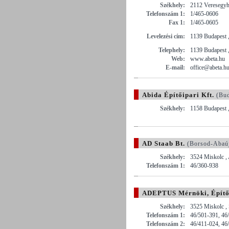
Székhely:
2112 Veresegyh
Telefonszám 1:
1/465-0606
Fax 1:
1/465-0605
Levelezési cím:
1139 Budapest ,
Telephely:
1139 Budapest ,
Web:
www.abeta.hu
E-mail:
office@abeta.h
Abida Építőipari Kft.
(Bud
Székhely:
1158 Budapest ,
AD Staab Bt.
(Borsod-Abaú
Székhely:
3524 Miskolc , 
Telefonszám 1:
46/360-938
ADEPTUS Mérnöki, Építői
Székhely:
3525 Miskolc , 
Telefonszám 1:
46/501-391, 46
Telefonszám 2:
46/411-024, 46