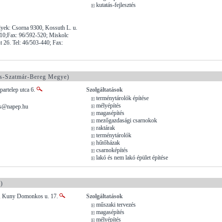
kutatás-fejlesztés
lyek: Csorna 9300, Kossuth L. u.
510;Fax: 96/592-520; Miskolc
t 26. Tel: 46/503-440; Fax:
s-Szatmár-Bereg Megye)
partelep utca 6.
Szolgáltatások
terménytárolók építése
mélyépítés
cs@napep.hu
magasépítés
mezőgazdasági csarnokok
raktárak
terménytárolók
hűtőházak
csarnoképítés
lakó és nem lakó épület építése
)
 , Kuny Domonkos u. 17.
Szolgáltatások
műszaki tervezés
magasépítés
mélyépítés