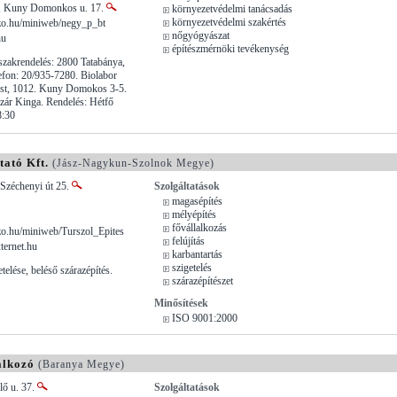
 , Kuny Domonkos u. 17.
környezetvédelmi tanácsadás
környezetvédelmi szakértés
o.hu/miniweb/negy_p_bt
nőgyógyászat
hu
építészmérnöki tevékenység
zakrendelés: 2800 Tatabánya,
lefon: 20/935-7280. Biolabor
est, 1012. Kuny Domokos 3-5.
zár Kinga. Rendelés: Hétfő
8:30
tató Kft.
(Jász-Nagykun-Szolnok Megye)
Széchenyi út 25.
Szolgáltatások
magasépítés
mélyépítés
fővállalkozás
.hu/miniweb/Turszol_Epites
felújítás
ternet.hu
karbantartás
szigetelés
telése, beléső szárazépítés.
szárazépítészet
Minősítések
ISO 9001:2000
alkozó
(Baranya Megye)
lő u. 37.
Szolgáltatások