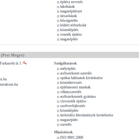
építész tervezés
lakóházak
magasépítészet
társasházak
hőszigetelés
kültéri térburkolat
közműépítés
vezeték építése
magasépítés
(Pest Megye)
Farkasréti út 1.
Szolgáltatások
mélyépítés
acélszerkezet-szerelés
optikai hálózatok kivitelezése
m.hu
közműtervezés
neralcom.hu
építőmesteri munkák
villanyszerelés
acélszerkezetek gyártása
vízvezeték építése
szoftverfejlesztés
közműépítés
távközlési létesítmények kivitelezése
magasépítés
szerelés
Minősítések
ISO 9001:2000