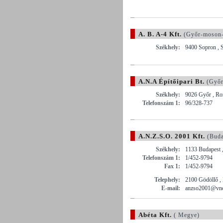
A. B. A-4 Kft.
(Győr-moson
Székhely:
9400 Sopron , S
A.N.A Építőipari Bt.
(Győr
Székhely:
9026 Győr , Ro
Telefonszám 1:
96/328-737
A.N.Z.S.O. 2001 Kft.
(Buda
Székhely:
1133 Budapest ,
Telefonszám 1:
1/452-9794
Fax 1:
1/452-9794
Telephely:
2100 Gödöllő , 
E-mail:
anzso2001@vne
Abéta Kft.
( Megye)