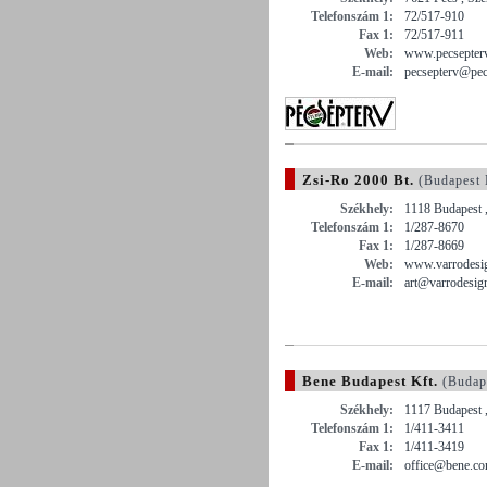
Telefonszám 1:
72/517-910
Fax 1:
72/517-911
Web:
www.pecsepterv
E-mail:
pecsepterv@pec
Zsi-Ro 2000 Bt.
(Budapest
Székhely:
1118 Budapest 
Telefonszám 1:
1/287-8670
Fax 1:
1/287-8669
Web:
www.varrodesi
E-mail:
art@varrodesign
Bene Budapest Kft.
(Budap
Székhely:
1117 Budapest ,
Telefonszám 1:
1/411-3411
Fax 1:
1/411-3419
E-mail:
office@bene.c