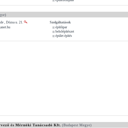
gye)
de , Dózsa u. 21.
Szolgáltatások
anet.hu
építőipar
belsőépítészet
épület építés
rvező és Mérnöki Tanácsadó Kft.
(Budapest Megye)