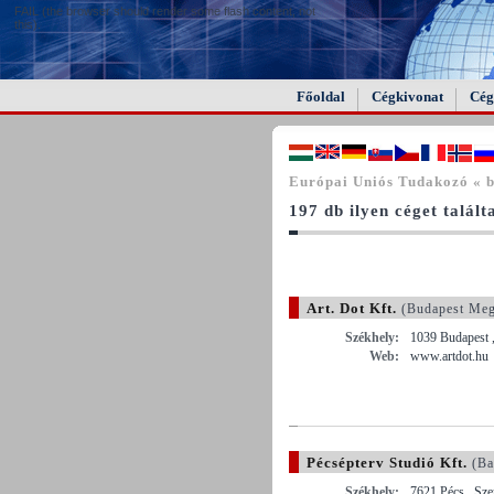
FAIL (the browser should render some flash content, not
this).
Főoldal
Cégkivonat
Cég
Európai Uniós Tudakozó « b
197 db ilyen céget talál
Art. Dot Kft.
(Budapest Meg
Székhely:
1039 Budapest ,
Web:
www.artdot.hu
Pécsépterv Studió Kft.
(Ba
Székhely:
7621 Pécs , Szen