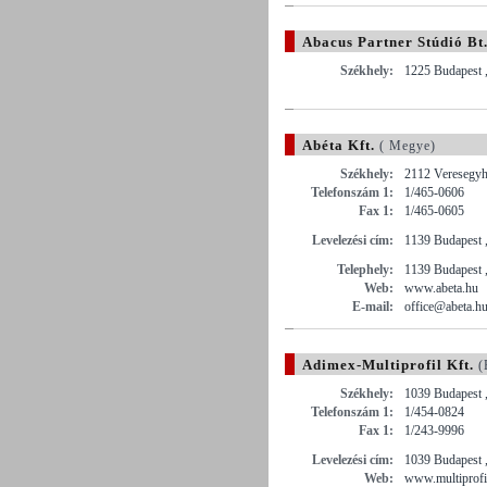
Abacus Partner Stúdió Bt
Székhely:
1225 Budapest ,
Abéta Kft.
( Megye)
Székhely:
2112 Veresegyh
Telefonszám 1:
1/465-0606
Fax 1:
1/465-0605
Levelezési cím:
1139 Budapest ,
Telephely:
1139 Budapest ,
Web:
www.abeta.hu
E-mail:
office@abeta.h
Adimex-Multiprofil Kft.
(
Székhely:
1039 Budapest ,
Telefonszám 1:
1/454-0824
Fax 1:
1/243-9996
Levelezési cím:
1039 Budapest ,
Web:
www.multiprofi