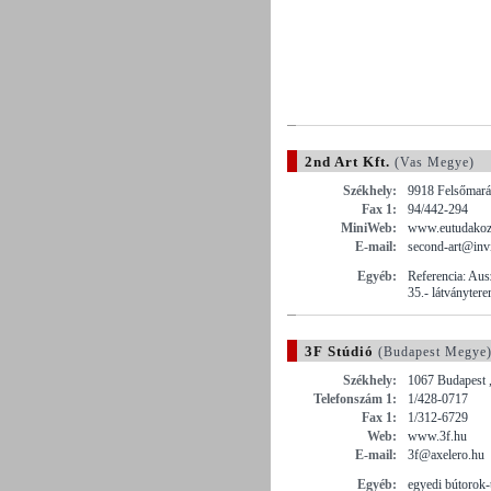
2nd Art Kft.
(Vas Megye)
Székhely:
9918 Felsőmará
Fax 1:
94/442-294
MiniWeb:
www.eutudakoz
E-mail:
second-art@invi
Egyéb:
Referencia: Aus
35.- látványter
3F Stúdió
(Budapest Megye
Székhely:
1067 Budapest ,
Telefonszám 1:
1/428-0717
Fax 1:
1/312-6729
Web:
www.3f.hu
E-mail:
3f@axelero.hu
Egyéb:
egyedi bútorok-t