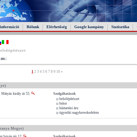
információ
Rólunk
Elérhetőség
Google kampány
Statisztika
elsőépítészet
tam:
1
2
3
4
5
6
7
8
9
10
»
ye)
 Mátyás király út 55.
Szolgáltatások
belsőépítészet
bútor
háztartási áru
ügynöki nagykereskedelem
ranya Megye)
t István tér 12.
Szolgáltatások