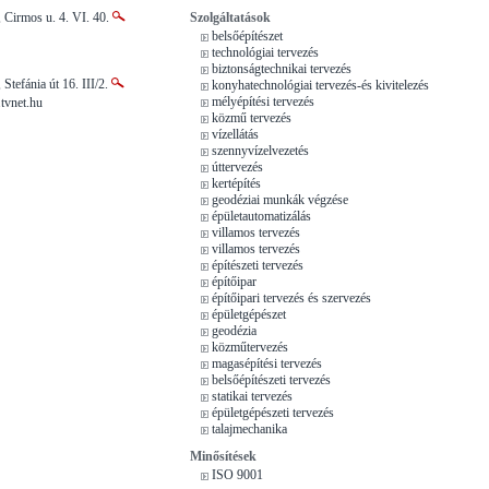
 Cirmos u. 4. VI. 40.
Szolgáltatások
belsőépítészet
technológiai tervezés
biztonságtechnikai tervezés
Stefánia út 16. III/2.
konyhatechnológiai tervezés-és kivitelezés
mélyépítési tervezés
tvnet.hu
közmű tervezés
vízellátás
szennyvízelvezetés
úttervezés
kertépítés
geodéziai munkák végzése
épületautomatizálás
villamos tervezés
villamos tervezés
építészeti tervezés
építőipar
építőipari tervezés és szervezés
épületgépészet
geodézia
közműtervezés
magasépítési tervezés
belsőépítészeti tervezés
statikai tervezés
épületgépészeti tervezés
talajmechanika
Minősítések
ISO 9001