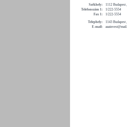
Székhely:
1112 Budapest ,
Telefonszám 1:
1/222-5554
Fax 1:
1/222-5554
Telephely:
1143 Budapest , 
E-mail:
aaainvest@mail.