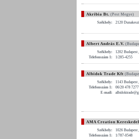
Akribia Bt.
(Pest Megye)
Székhely:
2120 Dunakeszi 
Albert András E.V.
(Budape
Székhely:
1202 Budapest ,
Telefonszám 1:
1/285-4255
Albidok Trade Kft
(Budape
Székhely:
1143 Budapest ,
Telefonszám 1:
06/20 478 7277
E-mail:
albidoktrade@g
AMA Creation Kereskedelm
Székhely:
1026 Budapest ,
Telefonszám 1:
1/787-0548