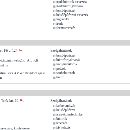
irodabútorok tervezése
irodabútor gyártása
belsőépítészet
belsőépítészeti tervezés
logisztika
iroda
formatervezés
c , Fő u. 124.
Szolgáltatások
belsőépítészet
bútorforgalmazás
o.hu/miniweb/2nd_Art_Kft
konyhabútorok
tel.hu
polcok
szobabútorok
ztria Bécs XV.ker Reindorf gasse
bútor
em
)
 Teréz krt. 19.
Szolgáltatások
lakberendezés
belsőépítészet
árnyékolástechnika
bútorok
tervezés
kivitelezés
ervezése, kivitelezése