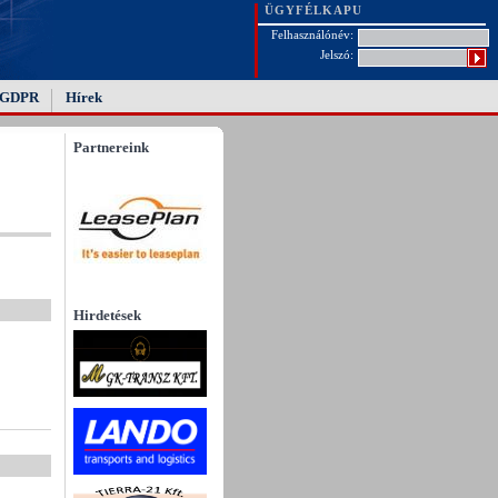
ÜGYFÉLKAPU
Felhasználónév:
Jelszó:
GDPR
Hírek
Partnereink
Hirdetések