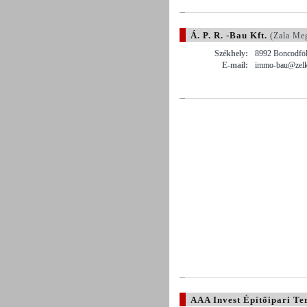
Á. P. R. -Bau Kft.
(Zala Me
Székhely:
8992 Boncodföl
E-mail:
immo-bau@zelk
AAA Invest Építőipari Te