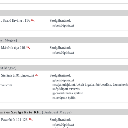
, Szabó Ervin u . 11/a
Szolgáltatások
belsőépítészet
st Megye)
 Mártírok útja 216.
Szolgáltatások
belsőépítészet
st Megye)
 Stefánia út 91.pinceszint
Szolgáltatások
belsőépítészet
saját tulajdonú, bérelt ingatlan bérbeadása, üzemelteté
mail.com
építőipari tervezés
családi házak építése
lakópark építés
i és Szolgáltató Kft.
(Budapest Megye)
 Pasaréti út 121-123.
Szolgáltatások
belsőépítészet