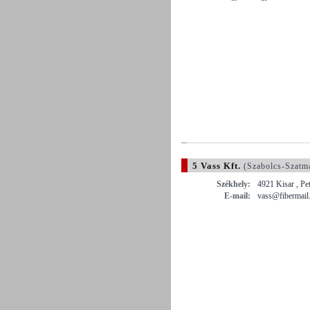
5 Vass Kft.
(Szabolcs-Szatm
Székhely:
4921 Kisar , Pet
E-mail:
vass@fibermail