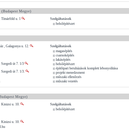
.
(Budapest Megye)
 Tímárföld u. 1
Szolgáltatások
belsőépítészet
áz , Galagonya u. 12.
Szolgáltatások
magasépítés
csarnoképítés
lakásépítés
 Szegedi út 7. 1/3
belsőépítészet
építőipari beruházások komplett lebonyolítása
 Szegedi út 7. 1/3.
projekt menedzsment
műszaki ellenőrzés
u
műszaki vezetés
Budapest Megye)
 Kinizsi u. 10.
Szolgáltatások
belsőépítészet
 Kinizsi u. 10.
l.hu