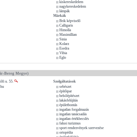
kiskereskedelem
nagykereskedelem
lámpák
Márkák
Brik képviselő
Calligaris
Himolla
Maximillian
Sinia
Kolarz
Esedra
Vibia
Eglo
ár-Bereg Megye)
őfi u. 55.
Szolgáltatások
.hu
sebészet
építőipar
belsőépítészet
lakásfelújítás
épületbontás
ingatlan forgalmazás
ingatlan tanácsadás
ingatlan értékbecslés
falusi turizmus
sport rendezvények szervezése
ortopédia
épületfelújítás