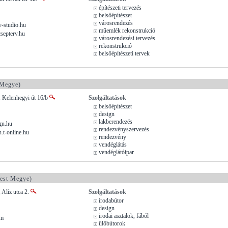
építészeti tervezés
belsőépítészet
városrendezés
-studio.hu
műemlék rekonstrukció
septerv.hu
városrendezési tervezés
rekonstrukció
belsőépítészeti tervek
 Megye)
, Kelenhegyi út 16/b
Szolgáltatások
belsőépítészet
design
lakberendezés
gn.hu
rendezvényszervezés
.t-online.hu
rendezvény
vendéglátás
vendéglátóipar
est Megye)
 Alíz utca 2.
Szolgáltatások
irodabútor
design
irodai asztalok, fából
om
ülőbútorok