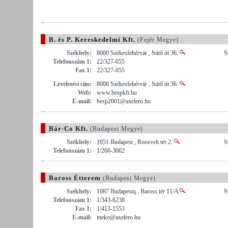
B. és P. Kereskedelmi Kft.
(Fejér Megye)
Székhely:
8000 Székesfehérvár , Sütő út 36.
S
Telefonszám 1:
22/327-055
Fax 1:
22/327-055
Levelezési cím:
8000 Székesfehérvár , Sütő út 36.
Web:
www.bespkft.hu
E-mail:
besp2001@axelero.hu
Bár-Co Kft.
(Budapest Megye)
Székhely:
1051 Budapest , Roosvelt tér 2.
S
Telefonszám 1:
1/266-3062
Baross Étterem
(Budapest Megye)
Székhely:
1087 Budapestq , Baross tér 11/A
S
Telefonszám 1:
1/343-6238
Fax 1:
1/413-1553
E-mail:
meko@axelero.hu