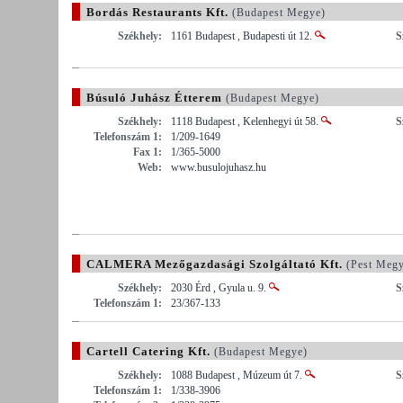
Bordás Restaurants Kft.
(Budapest Megye)
Székhely:
1161 Budapest , Budapesti út 12.
S
Búsuló Juhász Étterem
(Budapest Megye)
Székhely:
1118 Budapest , Kelenhegyi út 58.
S
Telefonszám 1:
1/209-1649
Fax 1:
1/365-5000
Web:
www.busulojuhasz.hu
CALMERA Mezőgazdasági Szolgáltató Kft.
(Pest Megy
Székhely:
2030 Érd , Gyula u. 9.
S
Telefonszám 1:
23/367-133
Cartell Catering Kft.
(Budapest Megye)
Székhely:
1088 Budapest , Múzeum út 7.
S
Telefonszám 1:
1/338-3906