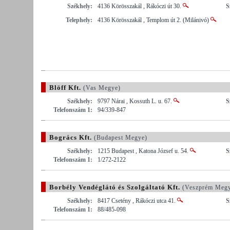
Székhely:
4136 Körösszakál , Rákóczi út 30.
S
Telephely:
4136 Körösszakál , Templom út 2. (Milánivó)
Blöff Kft.
(Vas Megye)
Székhely:
9797 Nárai , Kossuth L. u. 67.
S
Telefonszám 1:
94/339-847
Bogrács Kft.
(Budapest Megye)
Székhely:
1215 Budapest , Katona József u. 54.
S
Telefonszám 1:
1/272-2122
Borbély Vendéglátó és Szolgáltató Kft.
(Veszprém Meg
Székhely:
8417 Csetény , Rákóczi utca 41.
S
Telefonszám 1:
88/485-098