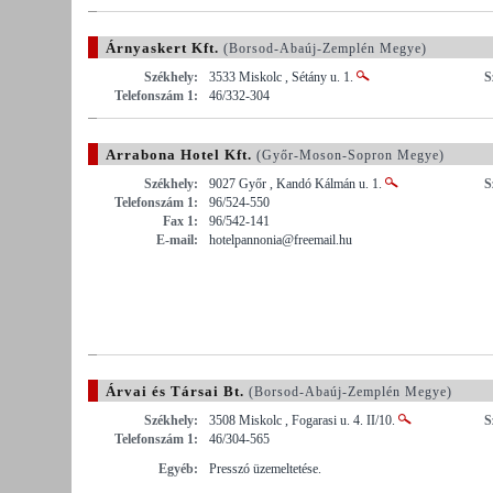
Árnyaskert Kft.
(Borsod-Abaúj-Zemplén Megye)
Székhely:
3533 Miskolc , Sétány u. 1.
S
Telefonszám 1:
46/332-304
Arrabona Hotel Kft.
(Győr-Moson-Sopron Megye)
Székhely:
9027 Győr , Kandó Kálmán u. 1.
S
Telefonszám 1:
96/524-550
Fax 1:
96/542-141
E-mail:
hotelpannonia@freemail.hu
Árvai és Társai Bt.
(Borsod-Abaúj-Zemplén Megye)
Székhely:
3508 Miskolc , Fogarasi u. 4. II/10.
S
Telefonszám 1:
46/304-565
Egyéb:
Presszó üzemeltetése.