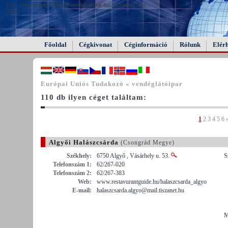
FAIL (the browser should render some flash content, not
this).
Főoldal
Cégkivonat
Céginformáció
Rólunk
Elér
Európai Uniós Tudakozó « vendéglátóipar
110 db ilyen céget találtam:
1
2
3
4
5
6
Algyői Halászcsárda
(Csongrád Megye)
Székhely:
6750 Algyő , Vásárhely u. 53.
S
Telefonszám 1:
62/267-020
Telefonszám 2:
62/267-383
Web:
www.restavurantguide.hu/halaszcsarda_algyo
E-mail:
halaszcsarda.algyo@mail.tiszanet.hu
M