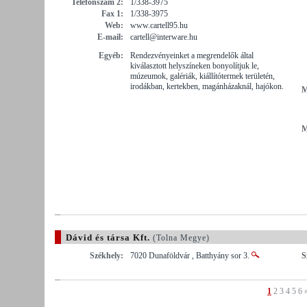
Telefonszám 2:
1/338-3975
Fax 1:
1/338-3975
Web:
www.cartell95.hu
E-mail:
cartell@interware.hu
Egyéb:
Rendezvényeinket a megrendelők által
kiválasztott helyszíneken bonyolítjuk le,
múzeumok, galériák, kiállítótermek területén,
irodákban, kertekben, magánházaknál, hajókon.
M
M
Dávid és társa Kft.
(Tolna Megye)
Székhely:
7020 Dunaföldvár , Batthyány sor 3.
S
1
2
3
4
5
6