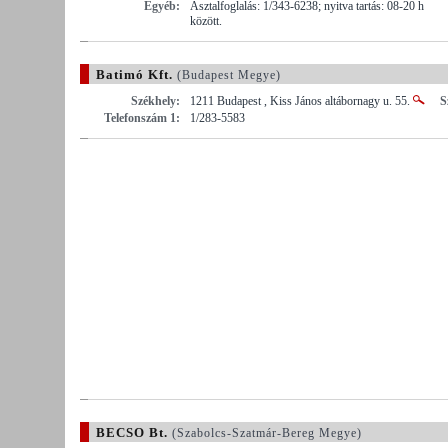
Egyéb:
Asztalfoglalás: 1/343-6238; nyitva tartás: 08-20 h
között.
Batimó Kft.
(Budapest Megye)
Székhely:
1211 Budapest , Kiss János altábornagy u. 55.
S
Telefonszám 1:
1/283-5583
BECSO Bt.
(Szabolcs-Szatmár-Bereg Megye)