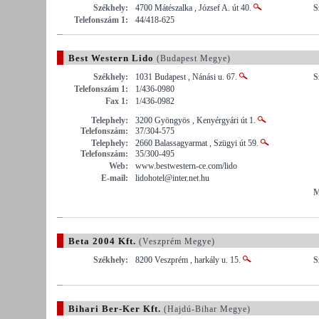
Székhely:
4700 Mátészalka , József A. út 40.
S
Telefonszám 1:
44/418-625
Best Western Lido
(Budapest Megye)
Székhely:
1031 Budapest , Nánási u. 67.
S
Telefonszám 1:
1/436-0980
Fax 1:
1/436-0982
Telephely:
3200 Gyöngyös , Kenyérgyári út 1.
Telefonszám:
37/304-575
Telephely:
2660 Balassagyarmat , Szügyi út 59.
Telefonszám:
35/300-495
Web:
www.bestwestern-ce.com/lido
E-mail:
lidohotel@inter.net.hu
M
Beta 2004 Kft.
(Veszprém Megye)
Székhely:
8200 Veszprém , harkály u. 15.
S
Bihari Ber-Ker Kft.
(Hajdú-Bihar Megye)