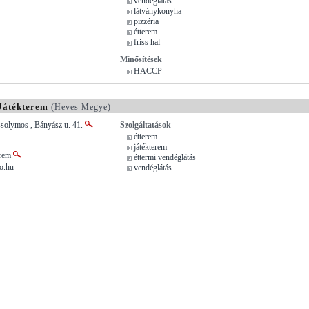
vendéglátás
látványkonyha
pizzéria
étterem
friss hal
Minősítések
HACCP
 Játékterem
(Heves Megye)
olymos , Bányász u. 41.
Szolgáltatások
étterem
játékterem
terem
éttermi vendéglátás
o.hu
vendéglátás