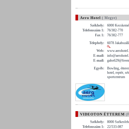
Aero Hotel
( Megye)
Székhely:
6000 Kecskemét 
Telefonszám 1:
76/382-770
Fax 1:
76/382-777
Telephely:
6078 Jakabszállá
Web:
www.aerohotel
E-mail:
info@aerohotel
E-mail:
gabo629@freem
Egyéb:
Bowling, étterem
hotel, reptér, s
sportcentrum
VIDEOTON ÉTTEREM
(F
Székhely:
8000 Székesfehé
Telefonszám 1:
22/533-087