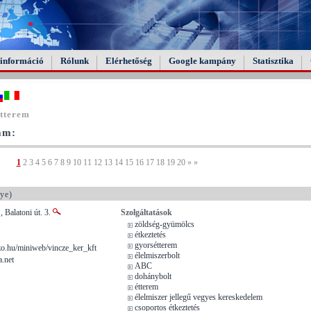
információ
Rólunk
Elérhetőség
Google kampány
Statisztika
étterem
tam:
1
2
3
4
5
6
7
8
9
10
11
12
13
14
15
16
17
18
19
20
»
»
ye)
, Balatoni út. 3.
Szolgáltatások
zöldség-gyümölcs
étkeztetés
gyorsétterem
.hu/miniweb/vincze_ker_kft
élelmiszerbolt
.net
ABC
dohánybolt
étterem
élelmiszer jellegű vegyes kereskedelem
csoportos étkeztetés