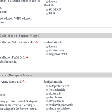
rvár , 81. számú főút 6-os km kő
étterem
Márkák
hu
SODEXO
il.com
TICKET
zó, étkezés, WIFI, étkezési
dása
Győr-Moson-Sopron Megye)
tlászló , Vak Bottyán u. 42.
Szolgáltatások
étterem
közétkeztetés
magyaros ételek
tlászló , Petőfi út 5.
abt@invitel.hu
oria
(Budapest Megye)
 Arany János u. 9.
Szolgáltatások
budapesti étterem
friss halételek
házitészták
t.hu
olasz borok
olasz étterem
tvány pizzéria. Best of Budapest.
rendezvényszervezés
tterem. Referencia: "Vendég"-
olasz specialitások
en a legjobb 20 étterem között.