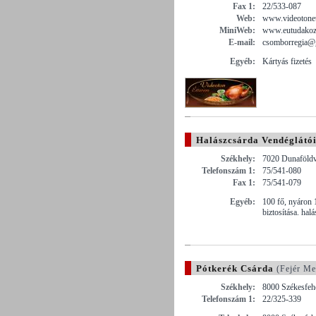
Fax 1:
22/533-087
Web:
www.videotonet
MiniWeb:
www.eutudakozo
E-mail:
csomborregia@
Egyéb:
Kártyás fizetés
Halászcsárda Vendéglátói
Székhely:
7020 Dunaföldv
Telefonszám 1:
75/541-080
Fax 1:
75/541-079
Egyéb:
100 fő, nyáron 
biztosítása. halá
Pótkerék Csárda
(Fejér Me
Székhely:
8000 Székesfehé
Telefonszám 1:
22/325-339