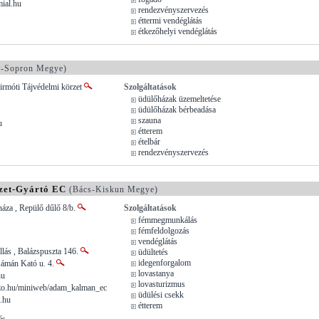
ial.hu
rendezvényszervezés
éttermi vendéglátás
étkezőhelyi vendéglátás
-Sopron Megye)
irmóti Tájvédelmi körzet
Szolgáltatások
üdülőházak üzemeltetése
üdülőházak bérbeadása
szauna
u
étterem
ételbár
rendezvényszervezés
zet-Gyártó EC
(Bács-Kiskun Megye)
áza , Repülő dűlő 8/b.
Szolgáltatások
fémmegmunkálás
fémfeldolgozás
vendéglátás
lás , Balázspuszta 146.
üdültetés
idegenforgalom
Hámán Kató u. 4.
lovastanya
hu
lovasturizmus
o.hu/miniweb/adam_kalman_ec
üdülési csekk
.hu
étterem
és.