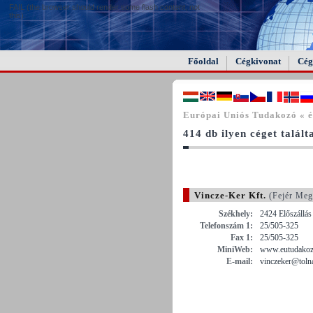
FAIL (the browser should render some flash content, not
this).
Főoldal
Cégkivonat
Cég
Európai Uniós Tudakozó « 
414 db ilyen céget talál
Vincze-Ker Kft.
(Fejér Meg
Székhely:
2424 Előszállás 
Telefonszám 1:
25/505-325
Fax 1:
25/505-325
MiniWeb:
www.eutudakozo
E-mail:
vinczeker@tolna