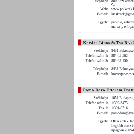
Telephely:
8000 Székesfehé
Web:
www.potkerek.
E-mail:
kisskerek@gma
Egyéb:
parkoló, zuhany
utalvány elfoga
Kovács János és Tsa Bt.
(
Székhely:
8431 Bakonyszen
Telefonszám 1:
88/465-562
Telefonszám 2:
88/465-150
Telephely:
8431 Bakonyszen
E-mail:
kovacsjanosests
Pomo Doro Étterem Tratt
Székhely:
1051 Budapest ,
Telefonszám 1:
1/302-6473
Fax 1:
1/301-0716
E-mail:
pomodoro@tvne
Egyéb:
Olasz ételek, lá
Legjobb olasz é
újságban 2005-b