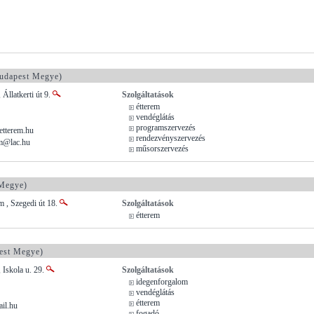
udapest Megye)
Állatkerti út 9.
Szolgáltatások
étterem
vendéglátás
programszervezés
tterem.hu
rendezvényszervezés
em@lac.hu
műsorszervezés
Megye)
 , Szegedi út 18.
Szolgáltatások
étterem
est Megye)
 Iskola u. 29.
Szolgáltatások
idegenforgalom
vendéglátás
étterem
il.hu
fogadó