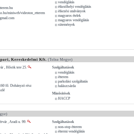
vendéglátás
étkezőhelyi vendéglátás
terem.hu
étkezési utalványok
.hu/miniweb/videoton_etterem
magyaros ételek
gmail.com
magyaros vendéglátás
sütemények
pari, Kereskedelmi Kft.
(Tolna Megye)
ár , Hősök tere 25.
Szolgáltatások
vendéglátás
étterem
parkolási szolgáltatás
160 fő. Dohányzó rész
halászcsárda
szlé
Minősítések
HACCP
gye)
rvár , Aradi u. 99.
Szolgáltatások
non-stop étterem
éttermi vendéglátás