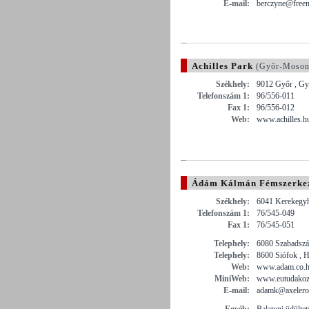
E-mail:
berczyne@freem
Achilles Park
(Győr-Moson
Székhely:
9012 Győr , Gy
Telefonszám 1:
96/556-011
Fax 1:
96/556-012
Web:
www.achilles.h
Ádám Kálmán Fémszerke
Székhely:
6041 Kerekegyh
Telefonszám 1:
76/545-049
Fax 1:
76/545-051
Telephely:
6080 Szabadszál
Telephely:
8600 Siófok , 
Web:
www.adam.co.
MiniWeb:
www.eutudakoz
E-mail:
adamk@axelero
Egyéb:
Balatoni üdültet