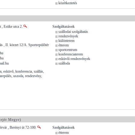
közétkeztetés
, Estike utca 2.
Szolgáltatások
szállodai szolgáltatás
rendezvények
különterem
s , II. körzet 12/A. Sportrepülőtér
étterem
sportcentrum
.hu
konferenciaterem
.hu
esküvői rendezvények
ail.hu
szálloda
, esküvő, konferencia, szállás,
étarepülés, uszoda, rendezvény,
ejér Megye)
rvár , Berényi út 72-100.
Szolgáltatások
étterem