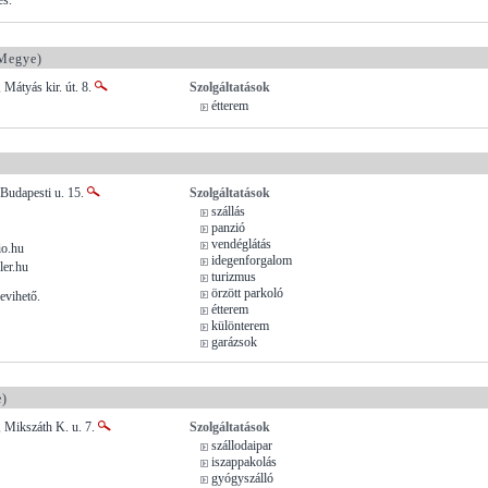
Megye)
 Mátyás kir. út. 8.
Szolgáltatások
étterem
Budapesti u. 15.
Szolgáltatások
szállás
panzió
vendéglátás
io.hu
idegenforgalom
ler.hu
turizmus
örzött parkoló
evihető.
étterem
különterem
garázsok
)
 Mikszáth K. u. 7.
Szolgáltatások
szállodaipar
iszappakolás
gyógyszálló