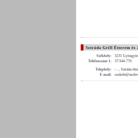
Sztráda Grill Étterem és
Székhely:
3231 Gyöngyöss
Telefonszám 1:
37/344-776
Telephely:
- - , Sztráda ét
E-mail:
szokebt@axeler