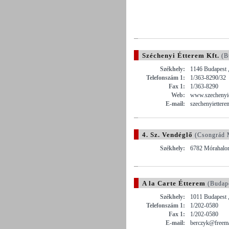
Széchenyi Étterem Kft.
(B
Székhely:
1146 Budapest , 
Telefonszám 1:
1/363-8290/32
Fax 1:
1/363-8290
Web:
www.szechenyie
E-mail:
szechenyietter
4. Sz. Vendéglő
(Csongrád 
Székhely:
6782 Mórahalom
A la Carte Étterem
(Budap
Székhely:
1011 Budapest ,
Telefonszám 1:
1/202-0580
Fax 1:
1/202-0580
E-mail:
berczyk@freema