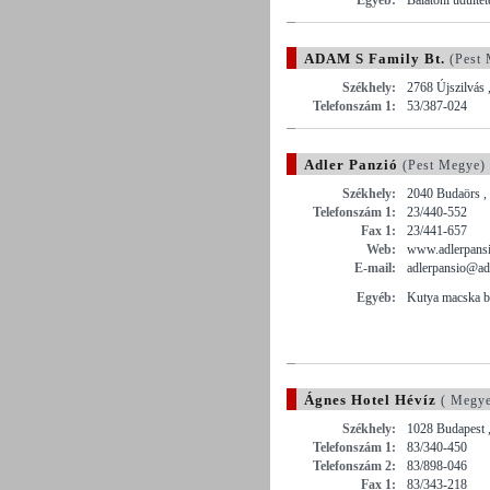
ADAM S Family Bt.
(Pest 
Székhely:
2768 Újszilvás ,
Telefonszám 1:
53/387-024
Adler Panzió
(Pest Megye)
Székhely:
2040 Budaörs , 
Telefonszám 1:
23/440-552
Fax 1:
23/441-657
Web:
www.adlerpans
E-mail:
adlerpansio@ad
Egyéb:
Kutya macska b
Ágnes Hotel Hévíz
( Megye
Székhely:
1028 Budapest ,
Telefonszám 1:
83/340-450
Telefonszám 2:
83/898-046
Fax 1:
83/343-218