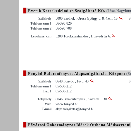
Everik Kereskedelmi és Szolgáltató Kft.
(Jász-Nagykun
Székhely:
5000 Szolnok , Orosz György u. 8. 4.em. 13.
S
Telefonszám 1:
56/390-826
Telefonszám 2:
56/590-708
Levelezési cím:
5200 Törökszentmiklós , Hunyadi tér 6.
Fonyód-Balatonfenyves Alapszolgáltatási Központ
(S
Székhely:
8640 Fonyód , Fő u. 43.
S
Telefonszám 1:
85/560-212
Fax 1:
85/560-212
Telephely:
8646 Balatonfenyves , Kölcsey u. 30.
Web:
www.fonyod.hu
E-mail:
alapszolgaltatas@fonyod.hu
Fővárosi Önkormányzat Idősek Otthona Módszertani