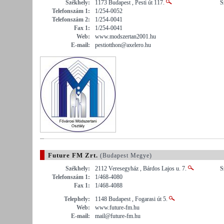
Székhely:
1173 Budapest , Pesti út 117.
S
Telefonszám 1:
1/254-0052
Telefonszám 2:
1/254-0041
Fax 1:
1/254-0041
Web:
www.modszertan2001.hu
E-mail:
pestiotthon@axelero.hu
Future FM Zrt.
(Budapest Megye)
Székhely:
2112 Veresegyház , Bárdos Lajos u. 7.
S
Telefonszám 1:
1/468-4080
Fax 1:
1/468-4088
Telephely:
1148 Budapest , Fogarasi út 5.
Web:
www.future-fm.hu
E-mail:
mail@future-fm.hu