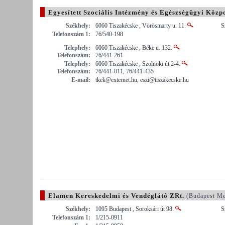
Egyesített Szociális Intézmény és Egészségügyi Közp
Székhely:
6060 Tiszakécske , Vörösmarty u. 11.
S
Telefonszám 1:
76/540-198
Telephely:
6060 Tiszakécske , Béke u. 132.
Telefonszám:
76/441-261
Telephely:
6060 Tiszakécske , Szolnoki út 2-4.
Telefonszám:
76/441-011, 76/441-435
E-mail:
tkek@externet.hu, eszi@tiszakecske.hu
Elamen Kereskedelmi és Vendéglátó ZRt.
(Budapest Me
Székhely:
1095 Budapest , Soroksári út 98.
S
Telefonszám 1:
1/215-0911