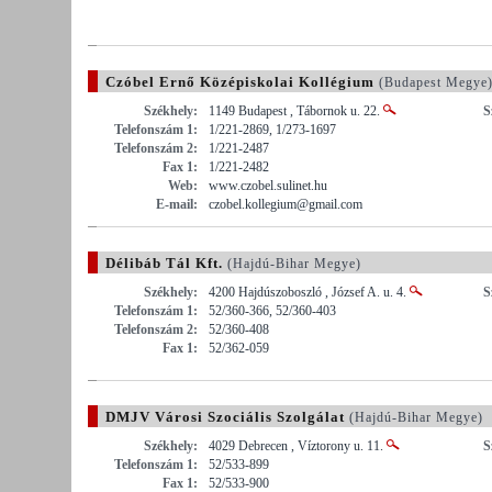
Czóbel Ernő Középiskolai Kollégium
(Budapest Megye
Székhely:
1149 Budapest , Tábornok u. 22.
S
Telefonszám 1:
1/221-2869, 1/273-1697
Telefonszám 2:
1/221-2487
Fax 1:
1/221-2482
Web:
www.czobel.sulinet.hu
E-mail:
czobel.kollegium@gmail.com
Délibáb Tál Kft.
(Hajdú-Bihar Megye)
Székhely:
4200 Hajdúszoboszló , József A. u. 4.
S
Telefonszám 1:
52/360-366, 52/360-403
Telefonszám 2:
52/360-408
Fax 1:
52/362-059
DMJV Városi Szociális Szolgálat
(Hajdú-Bihar Megye)
Székhely:
4029 Debrecen , Víztorony u. 11.
S
Telefonszám 1:
52/533-899
Fax 1:
52/533-900