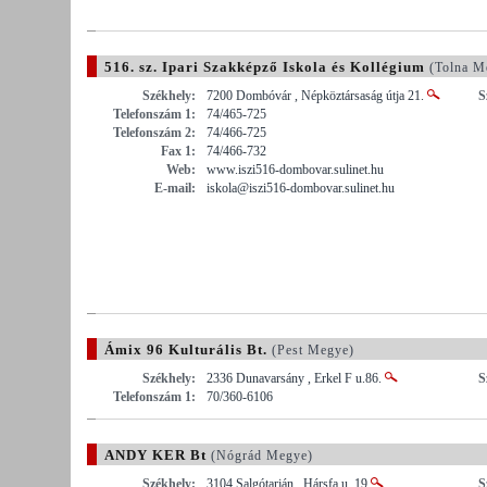
516. sz. Ipari Szakképző Iskola és Kollégium
(Tolna M
Székhely:
7200 Dombóvár , Népköztársaság útja 21.
S
Telefonszám 1:
74/465-725
Telefonszám 2:
74/466-725
Fax 1:
74/466-732
Web:
www.iszi516-dombovar.sulinet.hu
E-mail:
iskola@iszi516-dombovar.sulinet.hu
Ámix 96 Kulturális Bt.
(Pest Megye)
Székhely:
2336 Dunavarsány , Erkel F u.86.
S
Telefonszám 1:
70/360-6106
ANDY KER Bt
(Nógrád Megye)
Székhely:
3104 Salgótarján , Hársfa u. 19
S