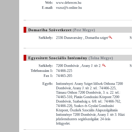
Web:
www.debrecen.hu
E-mail:
vszsz@t-online.hu
Domariba Szövetkezet
(Pest Megye)
Székhely:
2336 Dunavarsány , Domariba sziget
S
Egyesített Szociális Intézmény
(Tolna Megye)
Székhely:
7200 Dombóvár , Arany J. tér 2.
S
Telefonszám 1:
74/466-225
Fax 1:
74/465-205
Egyéb:
Intézményei: Arany Sziget Idősek Otthona 7200
Dombóvár, Arany J. tér 2. tel.: 74/466-225,
Támasz Otthon 7200 Dombóvár, 3. u. 22. tel.:
74/465-510, Platán Gondozási Központ 7200
Dombóvár, Szabadság u. 6/8. tel.: 74/466-762,
74/466-226, Szakcs és Gyulai Gondozási
Központ, Őszikék Szociális Alapszolgáltatás
Intézménye 7200 Dombóvár, Arany J. tér 3. Házi
jelzőrendszeres segítőszolgálat. 24 órás
felügyelet.