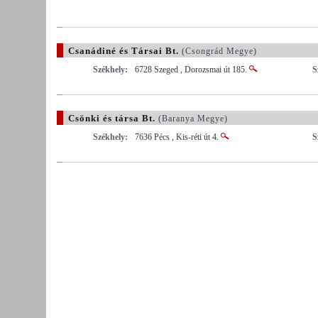
Csanádiné és Társai Bt.
(Csongrád Megye)
Székhely:
6728 Szeged , Dorozsmai út 185.
S
Csönki és társa Bt.
(Baranya Megye)
Székhely:
7636 Pécs , Kis-réti út 4.
S