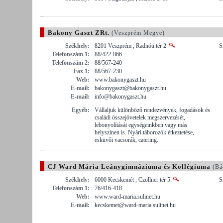
Bakony Gaszt ZRt.
(Veszprém Megye)
Székhely:
8201 Veszprém , Radnóti tér 2.
S
Telefonszám 1:
88/422-866
Telefonszám 2:
88/567-240
Fax 1:
88/567-230
Web:
www.bakonygaszt.hu
E-mail:
bakonygaszt@bakonygaszt.hu
E-mail:
info@bakonygaszt.hu
Egyéb:
Vállaljuk különböző rendezvények, fogadások és
családi összejövetelek megszervezését,
lebonyolítását egységeinkben vagy más
helyszínen is. Nyári táborozók étkeztetése,
esküvői vacsorák, catering.
CJ Ward Mária Leánygimnáziuma és Kollégiuma
(Bá
Székhely:
6000 Kecskemét , Czollner tér 5.
S
Telefonszám 1:
76/416-418
Web:
www.ward-maria.sulinet.hu
E-mail:
kecskemet@ward-maria.sulinet.hu