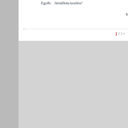
Egyéb:
Járműflotta kezelése!
M
1
2
3
»