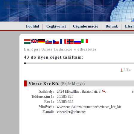
FAIL (the browser should render some flash content, not
this).
Főoldal
Cégkivonat
Céginformáció
Rólunk
Elér
Európai Uniós Tudakozó « étkeztetés
43 db ilyen céget találtam:
1
2
3
»
Vincze-Ker Kft.
(Fejér Megye)
Székhely:
2424 Előszállás , Balatoni út. 3.
S
Telefonszám 1:
25/505-325
Fax 1:
25/505-325
MiniWeb:
www.eutudakozo.hu/miniweb/vincze_ker_kft
E-mail:
vinczeker@tolna.net