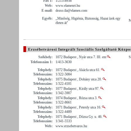
Fax 1:
1/215-8958
Web:
www.elamenrt.hu
E-mail:
dezso.ila@elamen.com
Egyéb:
,,Minőség, Higiénia, Biztonság, Hazai ízek egy
M
életen át"
Erzsébetvárosi Integrált Szociális Szolgáltató Közp
Székhely:
1072 Budapest , Nyár utca 7. III. em
S
Telefonszám 1:
1/413-3630
Telephely:
1072 Budapest , Akácfa utca 61.
Telefonszám:
1/322-5084
Telephely:
1075 Budapest , Dohány utca 20.
Telefonszám:
1/322-4181
Telephely:
1077 Budapest , Király utca 97.
Telefonszám:
1/342-5907
Telephely:
1074 Budapest , Rózsa utca 3.
Telefonszám:
1/322-8661
Telephely:
1071 Budapest , Peterdy utca 16.
Telefonszám:
1/322-4489
Telephely:
1071 Budapest , Dózsa Gy. u. 46.
Telefonszám:
1/341-5533
Web:
www.erzsebetvaros.hu