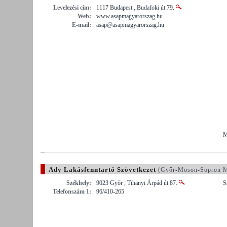
Levelezési cím:
1117 Budapest , Budafoki út 79.
Web:
www.asapmagyarorszag.hu
E-mail:
asap@asapmagyarorszag.hu
M
Ady Lakásfenntartó Szövetkezet
(Győr-Moson-Sopron M
Székhely:
9023 Győr , Tihanyi Árpád út 87.
S
Telefonszám 1:
96/410-265