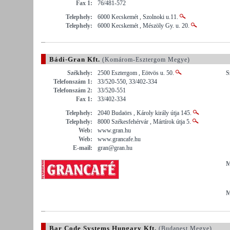
Fax 1:
76/481-572
Telephely:
6000 Kecskemét , Szolnoki u.11.
Telephely:
6000 Kecskemét , Mészöly Gy. u. 20.
Bádi-Gran Kft.
(Komárom-Esztergom Megye)
Székhely:
2500 Esztergom , Eötvös u. 50.
S
Telefonszám 1:
33/520-550, 33/402-334
Telefonszám 2:
33/520-551
Fax 1:
33/402-334
Telephely:
2040 Budaörs , Károly király útja 145.
Telephely:
8000 Székesfehérvár , Mártírok útja 5.
Web:
www.gran.hu
Web:
www.grancafe.hu
E-mail:
gran@gran.hu
M
M
Bar Code Systems Hungary Kft.
(Budapest Megye)