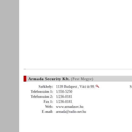
Armada Security Kft.
(Pest Megye)
Székhely:
1139 Budapest , Váci út 99.
S
Telefonszám 1:
1/350-5250
Telefonszám 2:
1/236-0181
Fax 1:
1/236-0181
Web:
www.armadasec.hu
E-mail:
armada@radio-net.hu