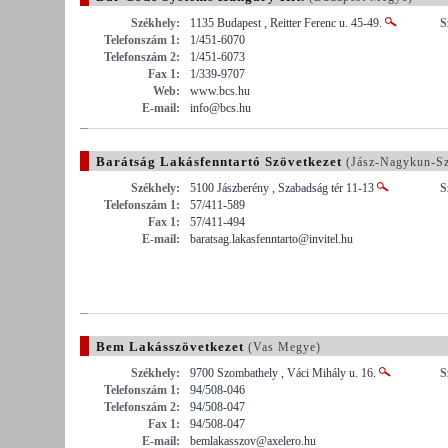
Székhely:
1135 Budapest , Reitter Ferenc u. 45-49.
S
Telefonszám 1:
1/451-6070
Telefonszám 2:
1/451-6073
Fax 1:
1/339-9707
Web:
www.bcs.hu
E-mail:
info@bcs.hu
Barátság Lakásfenntartó Szövetkezet
(Jász-Nagykun-S
Székhely:
5100 Jászberény , Szabadság tér 11-13
S
Telefonszám 1:
57/411-589
Fax 1:
57/411-494
E-mail:
baratsag.lakasfenntarto@invitel.hu
Bem Lakásszövetkezet
(Vas Megye)
Székhely:
9700 Szombathely , Váci Mihály u. 16.
S
Telefonszám 1:
94/508-046
Telefonszám 2:
94/508-047
Fax 1:
94/508-047
E-mail:
bemlakasszov@axelero.hu