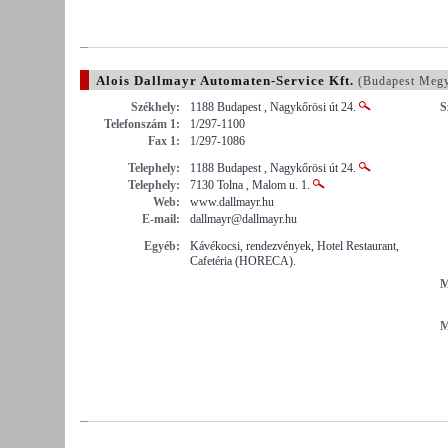
Alois Dallmayr Automaten-Service Kft.
(Budapest Meg
Székhely:
1188 Budapest , Nagykőrösi út 24.
S
Telefonszám 1:
1/297-1100
Fax 1:
1/297-1086
Telephely:
1188 Budapest , Nagykőrösi út 24.
Telephely:
7130 Tolna , Malom u. 1.
Web:
www.dallmayr.hu
E-mail:
dallmayr@dallmayr.hu
Egyéb:
Kávékocsi, rendezvények, Hotel Restaurant,
Cafetéria (HORECA).
M
M