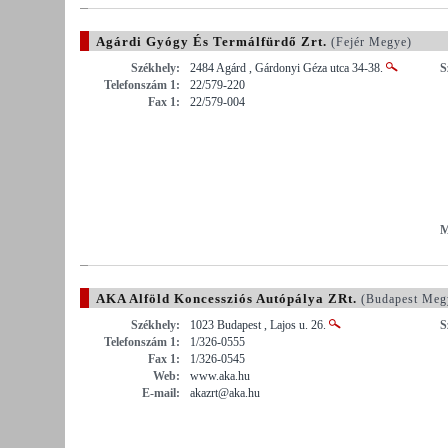
Agárdi Gyógy És Termálfürdő Zrt.
(Fejér Megye)
Székhely:
2484 Agárd , Gárdonyi Géza utca 34-38.
S
Telefonszám 1:
22/579-220
Fax 1:
22/579-004
M
AKA Alföld Koncessziós Autópálya ZRt.
(Budapest Meg
Székhely:
1023 Budapest , Lajos u. 26.
S
Telefonszám 1:
1/326-0555
Fax 1:
1/326-0545
Web:
www.aka.hu
E-mail:
akazrt@aka.hu