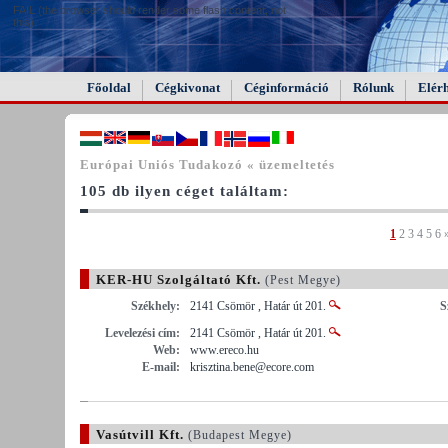
FAIL (the browser should render some flash content, not
this).
Főoldal
Cégkivonat
Céginformáció
Rólunk
Elér
Európai Uniós Tudakozó « üzemeltetés
105 db ilyen céget találtam:
1
2
3
4
5
6
KER-HU Szolgáltató Kft.
(Pest Megye)
Székhely:
2141 Csömör , Határ út 201.
S
Levelezési cím:
2141 Csömör , Határ út 201.
Web:
www.ereco.hu
E-mail:
krisztina.bene@ecore.com
Vasútvill Kft.
(Budapest Megye)