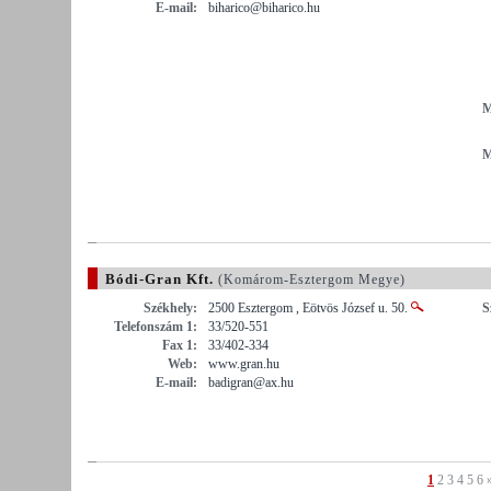
E-mail:
biharico@biharico.hu
M
M
Bódi-Gran Kft.
(Komárom-Esztergom Megye)
Székhely:
2500 Esztergom , Eötvös József u. 50.
S
Telefonszám 1:
33/520-551
Fax 1:
33/402-334
Web:
www.gran.hu
E-mail:
badigran@ax.hu
1
2
3
4
5
6