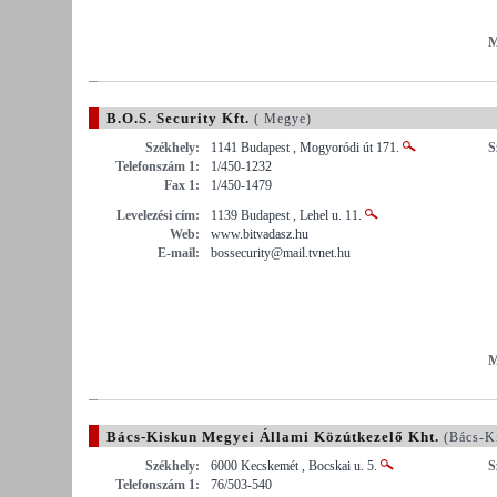
M
B.O.S. Security Kft.
( Megye)
Székhely:
1141 Budapest , Mogyoródi út 171.
S
Telefonszám 1:
1/450-1232
Fax 1:
1/450-1479
Levelezési cím:
1139 Budapest , Lehel u. 11.
Web:
www.bitvadasz.hu
E-mail:
bossecurity@mail.tvnet.hu
M
Bács-Kiskun Megyei Állami Közútkezelő Kht.
(Bács-K
Székhely:
6000 Kecskemét , Bocskai u. 5.
S
Telefonszám 1:
76/503-540