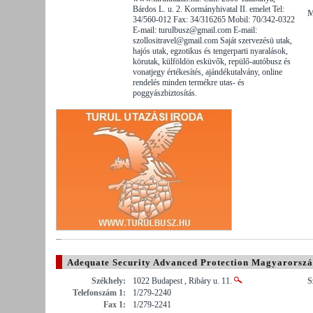
Bárdos L. u. 2. Kormányhivatal II. emelet Tel:
M
34/560-012 Fax: 34/316265 Mobil: 70/342-0322
E-mail: turulbusz@gmail.com E-mail:
szollositravel@gmail.com Saját szervezésü utak,
hajós utak, egzotikus és tengerparti nyaralások,
körutak, külföldön esküvők, repülő-autóbusz és
vonatjegy értékesítés, ajándékutalvány, online
rendelés minden termékre utas- és
poggyászbiztosítás.
Adequate Security Advanced Protection Magyarorszá
Székhely:
1022 Budapest , Ribáry u. 11.
S
Telefonszám 1:
1/279-2240
Fax 1:
1/279-2241