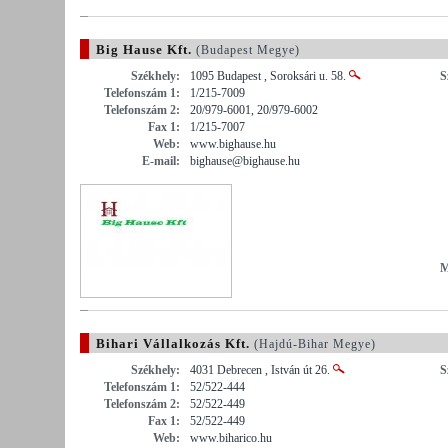
Big Hause Kft.
(Budapest Megye)
Székhely:
1095 Budapest , Soroksári u. 58.
S
Telefonszám 1:
1/215-7009
Telefonszám 2:
20/979-6001, 20/979-6002
Fax 1:
1/215-7007
Web:
www.bighause.hu
E-mail:
bighause@bighause.hu
M
Bihari Vállalkozás Kft.
(Hajdú-Bihar Megye)
Székhely:
4031 Debrecen , István út 26.
S
Telefonszám 1:
52/522-444
Telefonszám 2:
52/522-449
Fax 1:
52/522-449
Web:
www.biharico.hu