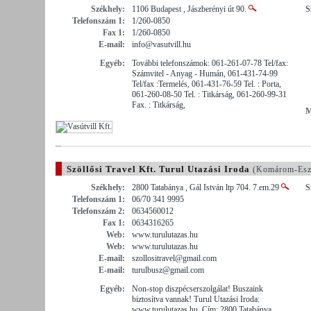
Székhely:
1106 Budapest , Jászberényi út 90.
S
Telefonszám 1:
1/260-0850
Fax 1:
1/260-0850
E-mail:
info@vasutvill.hu
Egyéb:
További telefonszámok: 061-261-07-78 Tel/fax:
Számvitel - Anyag - Humán, 061-431-74-99
Tel/fax :Termelés, 061-431-76-59 Tel. : Porta,
061-260-08-50 Tel. : Titkárság, 061-260-99-31
Fax. : Titkárság,
M
Szöllősi Travel Kft. Turul Utazási Iroda
(Komárom-Esz
Székhely:
2800 Tatabánya , Gál István ltp 704. 7.em.29
S
Telefonszám 1:
06/70 341 9995
Telefonszám 2:
0634560012
Fax 1:
0634316265
Web:
www.turulutazas.hu
Web:
www.turulutazas.hu
E-mail:
szollositravel@gmail.com
E-mail:
turulbusz@gmail.com
Egyéb:
Non-stop diszpécserszolgálat! Buszaink
biztosítva vannak! Turul Utazási Iroda:
www.turulutazas.hu. Cím: 2800 Tatabánya,