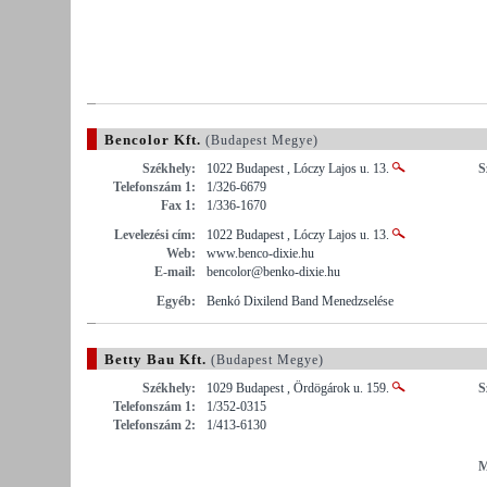
Bencolor Kft.
(Budapest Megye)
Székhely:
1022 Budapest , Lóczy Lajos u. 13.
S
Telefonszám 1:
1/326-6679
Fax 1:
1/336-1670
Levelezési cím:
1022 Budapest , Lóczy Lajos u. 13.
Web:
www.benco-dixie.hu
E-mail:
bencolor@benko-dixie.hu
Egyéb:
Benkó Dixilend Band Menedzselése
Betty Bau Kft.
(Budapest Megye)
Székhely:
1029 Budapest , Ördögárok u. 159.
S
Telefonszám 1:
1/352-0315
Telefonszám 2:
1/413-6130
M