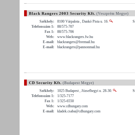
Black Rangers 2003 Security Kft.
(Veszprém Megye)
Székhely:
8100 Várpalota , Dankó Pista u. 16.
S
Telefonszám 1:
88/575-707
Fax 1:
88/575-706
Web:
www.blackrangers.fw.hu
E-mail:
blackrangers@freemail.hu
E-mail:
blackrangers@pannonmail.hu
CD Security Kft.
(Budapest Megye)
Székhely:
1025 Budapest , Józsefhegyi u. 28-30.
S
Telefonszám 1:
1/325-7177
Fax 1:
1/325-6550
Web:
www.cdhungary.com
E-mail:
kladek.csaba@cdhungary.com