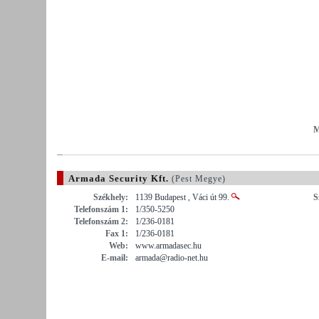
M
Armada Security Kft.
(Pest Megye)
Székhely:
1139 Budapest , Váci út 99.
S
Telefonszám 1:
1/350-5250
Telefonszám 2:
1/236-0181
Fax 1:
1/236-0181
Web:
www.armadasec.hu
E-mail:
armada@radio-net.hu