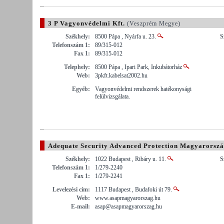
3 P Vagyonvédelmi Kft.
(Veszprém Megye)
Székhely:
8500 Pápa , Nyárfa u. 23.
S
Telefonszám 1:
89/315-012
Fax 1:
89/315-012
Telephely:
8500 Pápa , Ipari Park, Inkubátorház
Web:
3pkft.kabelsat2002.hu
Egyéb:
Vagyonvédelmi rendszerek hatékonysági
felülvizsgálata.
Adequate Security Advanced Protection Magyarorszá
Székhely:
1022 Budapest , Ribáry u. 11.
S
Telefonszám 1:
1/279-2240
Fax 1:
1/279-2241
Levelezési cím:
1117 Budapest , Budafoki út 79.
Web:
www.asapmagyarorszag.hu
E-mail:
asap@asapmagyarorszag.hu