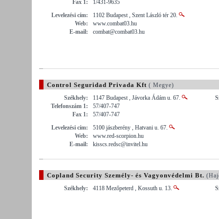
Fax 1:
1/431-9635
Levelezési cím:
1102 Budapest , Szent László tér 20.
Web:
www.combat03.hu
E-mail:
combat@combat03.hu
Control Seguridad Privada Kft
( Megye)
Székhely:
1147 Budapest , Jávorka Ádám u. 67.
S
Telefonszám 1:
57/407-747
Fax 1:
57/407-747
Levelezési cím:
5100 jászberény , Hatvani u. 67.
Web:
www.red-scorpion.hu
E-mail:
kisscs.redsc@invitel.hu
Copland Security Személy- és Vagyonvédelmi Bt.
(Haj
Székhely:
4118 Mezőpeterd , Kossuth u. 13.
S