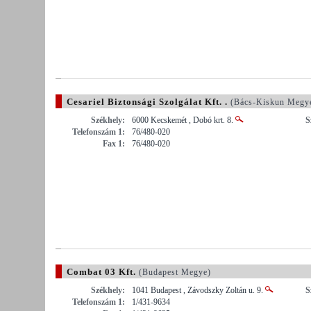
Cesariel Biztonsági Szolgálat Kft. .
(Bács-Kiskun Megy
Székhely:
6000 Kecskemét , Dobó krt. 8.
S
Telefonszám 1:
76/480-020
Fax 1:
76/480-020
Combat 03 Kft.
(Budapest Megye)
Székhely:
1041 Budapest , Závodszky Zoltán u. 9.
S
Telefonszám 1:
1/431-9634