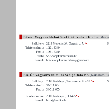
Békési Vagyonvédelmi Szakértő Iroda Kft.
(Pest Megy
Székhely:
2213 Monorierdő , Gagarin u. 7.
S
Telefonszám 1:
1/261-3340
Fax 1:
1/261-3340
Web:
www.objektumvedelem.hu
E-mail:
bekesi.objektumvedelem@gmail.com
Biz-Őr Vagyonvédelmi és Szolgáltató Bt.
(Komárom-Es
Székhely:
2800 Tatabánya , Tass vezér u. 9. 2/10.
S
Telefonszám 1:
34/511-654
Fax 1:
34/511-655
Levelezési cím:
2800 Tatabánya , Pf 1425
E-mail:
bizor@t-online.hu