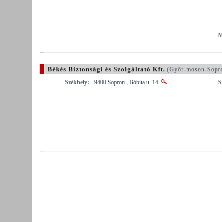
M
Békés Biztonsági és Szolgáltató Kft.
(Győr-moson-Sopr
Székhely:
9400 Sopron , Bóbita u. 14.
S