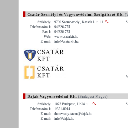
Csatár Személyi és Vagyonvédelmi Szolgáltató Kft.
(V
Székhely:
9700 Szombathely , Kassák L. u. 11.
S
Telefonszám 1:
94/326-775
Fax 1:
94/326-775
Web:
www.csatarkft.hu
E-mail:
info@csatarkft.hu
M
Dajak Vagyonvédelmi Kft.
(Budapest Megye)
Székhely:
1075 Budapest , Holló u. 1.
S
Telefonszám 1:
1/321-8014
E-mail:
dubovszky.istvan@dajak.hu
E-mail:
info@dajak.hu