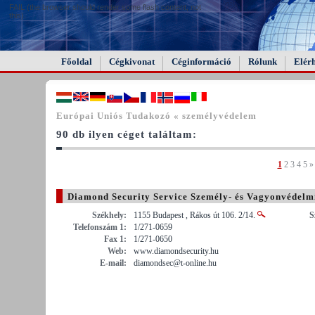
FAIL (the browser should render some flash content, not
this).
Főoldal
Cégkivonat
Céginformáció
Rólunk
Elér
Európai Uniós Tudakozó « személyvédelem
90 db ilyen céget találtam:
1
2
3
4
5
»
Diamond Security Service Személy- és Vagyonvédelmi
Székhely:
1155 Budapest , Rákos út 106. 2/14.
S
Telefonszám 1:
1/271-0659
Fax 1:
1/271-0650
Web:
www.diamondsecurity.hu
E-mail:
diamondsec@t-online.hu