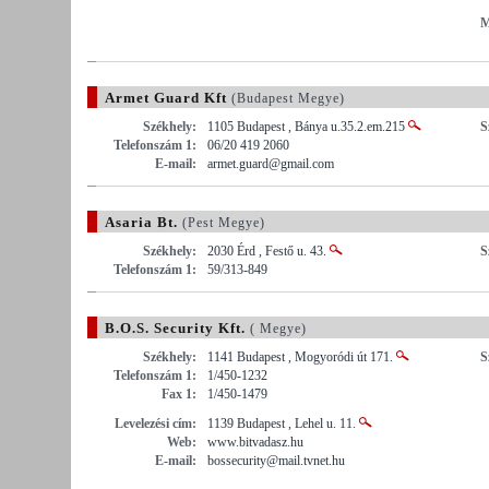
M
Armet Guard Kft
(Budapest Megye)
Székhely:
1105 Budapest , Bánya u.35.2.em.215
S
Telefonszám 1:
06/20 419 2060
E-mail:
armet.guard@gmail.com
Asaria Bt.
(Pest Megye)
Székhely:
2030 Érd , Festő u. 43.
S
Telefonszám 1:
59/313-849
B.O.S. Security Kft.
( Megye)
Székhely:
1141 Budapest , Mogyoródi út 171.
S
Telefonszám 1:
1/450-1232
Fax 1:
1/450-1479
Levelezési cím:
1139 Budapest , Lehel u. 11.
Web:
www.bitvadasz.hu
E-mail:
bossecurity@mail.tvnet.hu