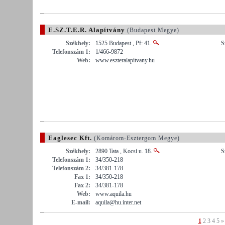
E.SZ.T.E.R. Alapítvány
(Budapest Megye)
Székhely:
1525 Budapest , Pf: 41.
S
Telefonszám 1:
1/466-9872
Web:
www.eszteralapitvany.hu
Eaglesec Kft.
(Komárom-Esztergom Megye)
Székhely:
2890 Tata , Kocsi u. 18.
S
Telefonszám 1:
34/350-218
Telefonszám 2:
34/381-178
Fax 1:
34/350-218
Fax 2:
34/381-178
Web:
www.aquila.hu
E-mail:
aquila@hu.inter.net
1
2
3
4
5
»