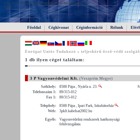
FAIL (the browser should render some flash content, not
this).
Főoldal
Cégkivonat
Céginformáció
Rólunk
Elér
Európai Uniós Tudakozó « teljeskörű őrző-védő szolgál
1 db ilyen céget találtam:
3 P Vagyonvédelmi Kft.
(Veszprém Megye)
Székhely:
8500 Pápa , Nyárfa u. 23.
S
Telefonszám 1:
89/315-012
Fax 1:
89/315-012
Telephely:
8500 Pápa , Ipari Park, Inkubátorház
Web:
3pkft.kabelsat2002.hu
Egyéb:
Vagyonvédelmi rendszerek hatékonysági
felülvizsgálata.