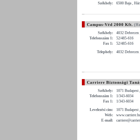
Székhely:
6500 Baja , Hár
Campus-Véd 2000 Kft.
(Ha
Székhely:
4032 Debrecen 
Telefonszám 1:
52/485-616
Fax 1:
52/485-616
Telephely:
4032 Debrecen 
Carriere Biztonsági Tanác
Székhely:
1071 Budapest 
Telefonszám 1:
1/343-6034
Fax 1:
1/343-6034
Levelezési cím:
1071 Budapest 
Web:
www.carriere.h
E-mail:
carriere@carrie