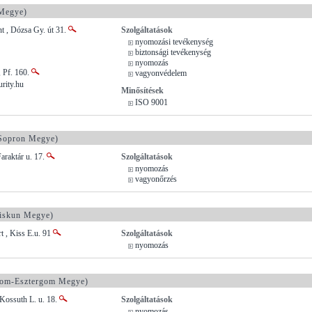
Megye)
t , Dózsa Gy. út 31.
Szolgáltatások
nyomozási tevékenység
biztonsági tevékenység
nyomozás
 Pf. 160.
vagyonvédelem
rity.hu
Minősítések
ISO 9001
Sopron Megye)
araktár u. 17.
Szolgáltatások
nyomozás
vagyonőrzés
iskun Megye)
t , Kiss E.u. 91
Szolgáltatások
nyomozás
om-Esztergom Megye)
Kossuth L. u. 18.
Szolgáltatások
nyomozás