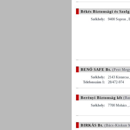
Békés Biztonsági és Szolg
Székhely:
9400 Sopron , B
BENÓ SAFE Bt.
(Pest Meg
Székhely:
2143 Kistarcsa 
Telefonszám 1:
28/472-974
Berényi Biztonság kft
(Ba
Székhely:
7700 Mohács , 
BIRKÁS Bt.
(Bács-Kiskun 