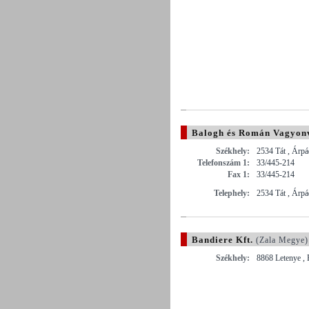
Balogh és Román Vagyonv
Székhely:
2534 Tát , Árpá
Telefonszám 1:
33/445-214
Fax 1:
33/445-214
Telephely:
2534 Tát , Árpá
Bandiere Kft.
(Zala Megye)
Székhely:
8868 Letenye , 