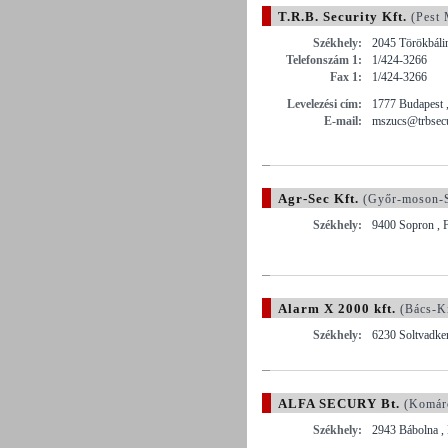
T.R.B. Security Kft.
(Pest 
Székhely:
2045 Törökbálin
Telefonszám 1:
1/424-3266
Fax 1:
1/424-3266
Levelezési cím:
1777 Budapest ,
E-mail:
mszucs@trbsecu
Agr-Sec Kft.
(Győr-moson-
Székhely:
9400 Sopron , F
Alarm X 2000 kft.
(Bács-K
Székhely:
6230 Soltvadker
ALFA SECURY Bt.
(Komár
Székhely:
2943 Bábolna , 