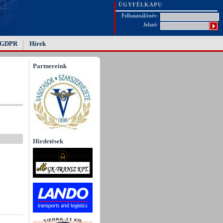
ÜGYFÉLKAPU
Felhasználónév:
Jelszó:
GDPR
Hírek
Partnereink
Hirdetések