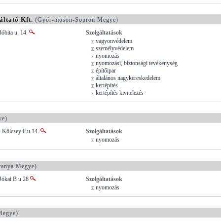
áltató Kft.
(Győr-moson-Sopron Megye)
óbita u. 14.
Szolgáltatások
vagyonvédelem
személyvédelem
nyomozás
nyomozási, biztonsági tevékenység
építőipar
általános nagykereskedelem
kertépítés
kertépítés kivitelezés
ye)
, Kölcsey F.u.14.
Szolgáltatások
nyomozás
ranya Megye)
Jókai B u 28
Szolgáltatások
nyomozás
Megye)