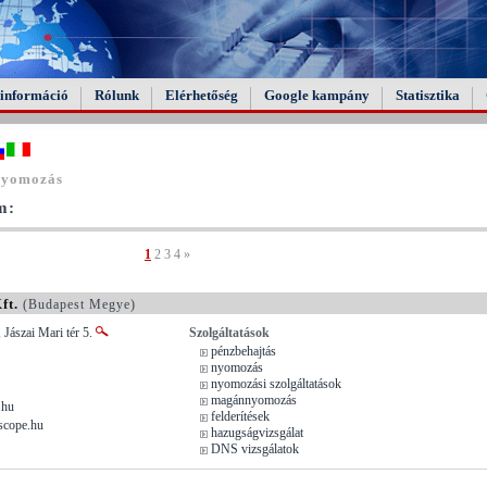
információ
Rólunk
Elérhetőség
Google kampány
Statisztika
nyomozás
m:
1
2
3
4
»
ft.
(Budapest Megye)
 Jászai Mari tér 5.
Szolgáltatások
pénzbehajtás
nyomozás
nyomozási szolgáltatások
magánnyomozás
.hu
felderítések
scope.hu
hazugságvizsgálat
DNS vizsgálatok