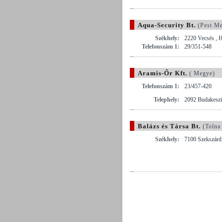
Aqua-Security Bt.
(Pest M
Székhely:
2220 Vecsés , H
Telefonszám 1:
29/351-548
Aramis-Őr Kft.
( Megye)
Telefonszám 1:
23/457-420
Telephely:
2092 Budakeszi 
Balázs és Társa Bt.
(Tolna
Székhely:
7100 Szekszárd 