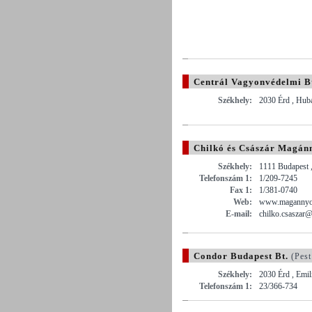
Centrál Vagyonvédelmi B
Székhely:
2030 Érd , Hub
Chilkó és Császár Magán
Székhely:
1111 Budapest 
Telefonszám 1:
1/209-7245
Fax 1:
1/381-0740
Web:
www.magannyo
E-mail:
chilko.csaszar@
Condor Budapest Bt.
(Pest
Székhely:
2030 Érd , Emil
Telefonszám 1:
23/366-734