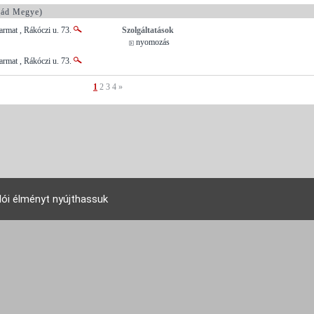
ád Megye)
rmat , Rákóczi u. 73.
Szolgáltatások
nyomozás
rmat , Rákóczi u. 73.
1
2
3
4
»
lói élményt nyújthassuk