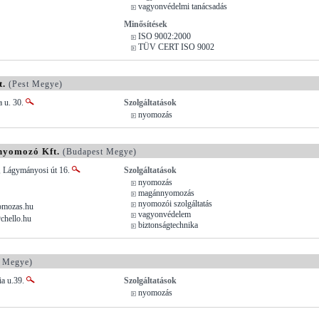
vagyonvédelmi tanácsadás
Minősítések
ISO 9002:2000
TÜV CERT ISO 9002
t.
(Pest Megye)
a u. 30.
Szolgáltatások
nyomozás
nyomozó Kft.
(Budapest Megye)
, Lágymányosi út 16.
Szolgáltatások
nyomozás
magánnyomozás
nyomozói szolgáltatás
mozas.hu
vagyonvédelem
chello.hu
biztonságtechnika
 Megye)
ia u.39.
Szolgáltatások
nyomozás