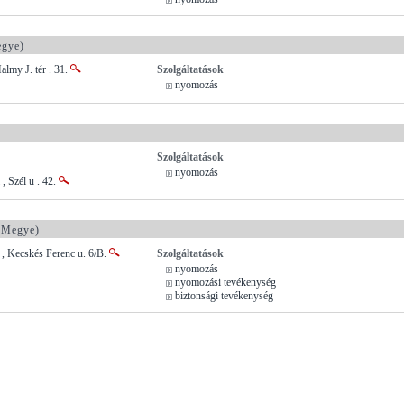
egye)
almy J. tér . 31.
Szolgáltatások
nyomozás
Szolgáltatások
nyomozás
, Szél u . 42.
 Megye)
, Kecskés Ferenc u. 6/B.
Szolgáltatások
nyomozás
nyomozási tevékenység
biztonsági tevékenység