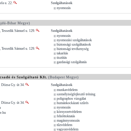
sfa u. 22.
Szolgáltatások
nyomozás
jdú-Bihar Megye)
, Tessedik Sámuel u. 129.
Szolgáltatások
nyomozás
nyomozási szolgáltatások
biztonsági szolgáltatások
, Tessedik Sámuel u. 129.
biztonsági tevékenység
takarítás
tisztítás
gazdasági szolgáltatás
sadó és Szolgáltató Kft.
(Budapest Megye)
, Dózsa Gy. út 34.
Szolgáltatások
munkavédelem
személyiségfejlesztő tréning
poligraphos vizsgálat
, Dózsa Gy. út 34.
humánkockázati szűrés
nyomozás
u
környezetvédelem
re.hu
felnőttoktatás
magánnyomozás
tűzvédelem
vagyonvédelem