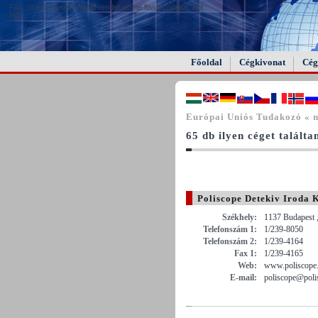
FAIL (the browser should render some flash content, not
this).
Főoldal
Cégkivonat
Cég
Európai Uniós Tudakozó « 
65 db ilyen céget találta
Poliscope Detekiv Iroda K
Székhely:
1137 Budapest ,
Telefonszám 1:
1/239-8050
Telefonszám 2:
1/239-4164
Fax 1:
1/239-4165
Web:
www.poliscope
E-mail:
poliscope@poli