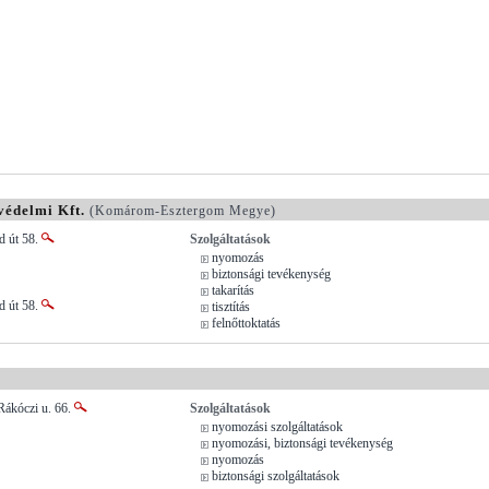
édelmi Kft.
(Komárom-Esztergom Megye)
d út 58.
Szolgáltatások
nyomozás
biztonsági tevékenység
takarítás
d út 58.
tisztítás
felnőttoktatás
Rákóczi u. 66.
Szolgáltatások
nyomozási szolgáltatások
nyomozási, biztonsági tevékenység
nyomozás
biztonsági szolgáltatások