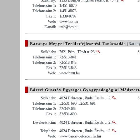
Székhely:
1135 Budapest , Reitter Ferenc u. 45-49.
S
Telefonszám 1:
1/451-6070
Telefonszám 2:
1/451-6073
Fax 1:
1/339-9707
Web:
www.bcs.hu
E-mail:
info@bcs.hu
Baranya Megyei Területfejlesztési Tanácsadás
(Baran
Székhely:
7621 Pécs , Tímár u. 23.
S
Telefonszám 1:
72/513-841
Telefonszám 2:
72/513-843
Fax 1:
72/513-848
Web:
www.bmtt.hu
Bárczi Gusztáv Egységes Gyógypedagógiai Módszert
Székhely:
4024 Debrecen , Budai Ézsiás u. 2.
S
Telefonszám 1:
52/531-690, 52/531-691
Telefonszám 2:
52/349-064
Fax 1:
52/531-690
Levelezési cím:
4024 Debrecen , Budai Ézsiás u. 2.
Telephely:
4024 Debrecen , Budai Ézsiás u. 2.
Web:
www.barczi-debrecen.fw.hu