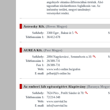
angolnyelv oktatása differenciáltan történik. Alsó
tagozatban iskolaotthonos foglalkozás van. Az
intézmény területi, megyei tanulmányi
versenyeket rendez.
Astrosky Kft.
(Heves Megye)
Székhely:
3300 Eger , Baktai út 5.
S
Telefonszám 1:
36/412-678
AUREA Kft.
(Pest Megye)
Székhely:
2094 Nagykovácsi , Semmelweis u.10.
S
Telefonszám 1:
26/389-731
Fax 1:
26/389-731
Web:
www.web.t-online.hu/grafon
E-mail:
pelbartj@t-online.hu
Az emberi láb egészségéért Alapítvány
(Baranya Megye
Székhely:
7624 Pécs , Petőfi Sándor út 70.
S
Telefonszám 1:
72/214-348
Web:
www.szervital.hu
E-mail:
info@szervital.hu