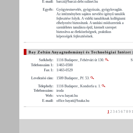
E-mail:
barczi@barczi-debr.sulinet.hu
Egyéb:
Gyógytestnevelés, gyógyúszás, gyógylovaglás.
Az intézményben sajátos nevelési igényű tanulók
fejlesztése folyik. A vidéki tanulóknak kollégiumi
elhelyezést biztosítunk. A tanítási módszereink a
szemléletes tanulásra épül, kiemelt szerepet
biztosítva az életközelségnek, praktikus
képességek fejlesztésének.
Bay Zoltán Anyagtudományi és Technológiai Intézet
(
Székhely:
1116 Budapest , Fehérvári út 130.
S
Telefonszám 1:
1/463-0500
Fax 1:
1/463-0529
Levelezési cím:
1509 Budapest , Pf. 53.
Telephely:
1116 Budapest , Kondorfa u. 1.
Telefonszám:
iroda
Web:
www.bayati.hu
E-mail:
office.bayati@bzaka.hu
1
2
3
4
5
6
7
8
9