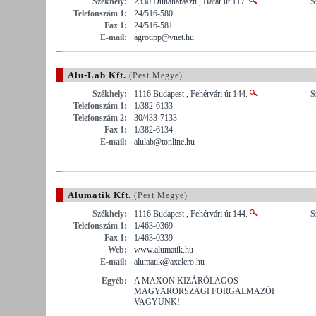
Székhely:
2330 Dunaharaszti , Határ út 117.
S
Telefonszám 1:
24/516-580
Fax 1:
24/516-581
E-mail:
agrotipp@vnet.hu
Alu-Lab Kft.
(Pest Megye)
Székhely:
1116 Budapest , Fehérvári út 144.
S
Telefonszám 1:
1/382-6133
Telefonszám 2:
30/433-7133
Fax 1:
1/382-6134
E-mail:
alulab@tonline.hu
Alumatik Kft.
(Pest Megye)
Székhely:
1116 Budapest , Fehérvári út 144.
S
Telefonszám 1:
1/463-0369
Fax 1:
1/463-0339
Web:
www.alumatik.hu
E-mail:
alumatik@axelero.hu
Egyéb:
A MAXON KIZÁRÓLAGOS
MAGYARORSZÁGI FORGALMAZÓI
VAGYUNK!