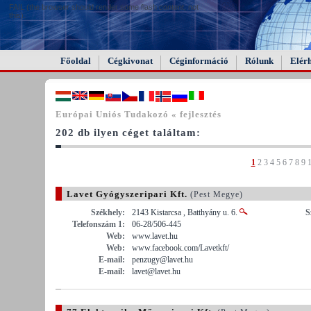
FAIL (the browser should render some flash content, not
this).
Főoldal
Cégkivonat
Céginformáció
Rólunk
Elér
Európai Uniós Tudakozó « fejlesztés
202 db ilyen céget találtam:
1
2
3
4
5
6
7
8
9
Lavet Gyógyszeripari Kft.
(Pest Megye)
Székhely:
2143 Kistarcsa , Batthyány u. 6.
S
Telefonszám 1:
06-28/506-445
Web:
www.lavet.hu
Web:
www.facebook.com/Lavetkft/
E-mail:
penzugy@lavet.hu
E-mail:
lavet@lavet.hu