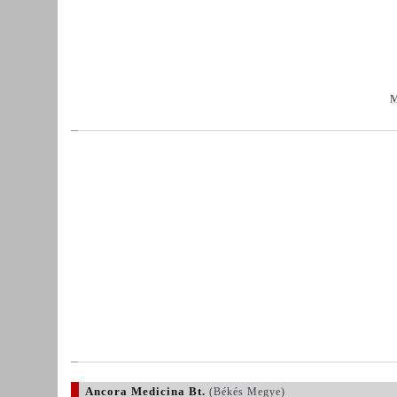
M
Ancora Medicina Bt.
(Békés Megye)