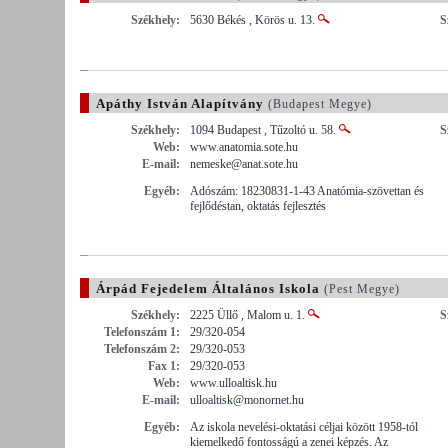
Székhely:
5630 Békés , Körös u. 13.
S
Apáthy István Alapítvány
(Budapest Megye)
Székhely:
1094 Budapest , Tűzoltó u. 58.
S
Web:
www.anatomia.sote.hu
E-mail:
nemeske@anat.sote.hu
Egyéb:
Adószám: 18230831-1-43 Anatómia-szövettan és
fejlődéstan, oktatás fejlesztés
Árpád Fejedelem Általános Iskola
(Pest Megye)
Székhely:
2225 Üllő , Malom u. 1.
S
Telefonszám 1:
29/320-054
Telefonszám 2:
29/320-053
Fax 1:
29/320-053
Web:
www.ulloaltisk.hu
E-mail:
ulloaltisk@monornet.hu
Egyéb:
Az iskola nevelési-oktatási céljai között 1958-tól
kiemelkedő fontosságú a zenei képzés. Az