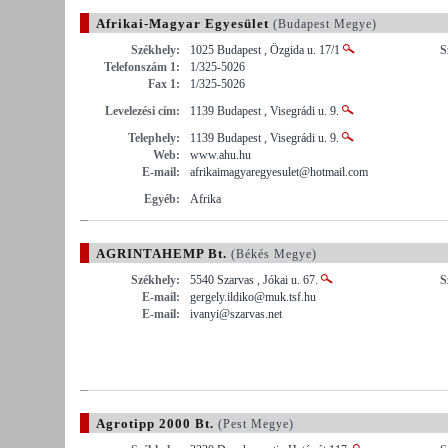
Afrikai-Magyar Egyesület
(Budapest Megye)
Székhely:
1025 Budapest , Özgida u. 17/1
S
Telefonszám 1:
1/325-5026
Fax 1:
1/325-5026
Levelezési cím:
1139 Budapest , Visegrádi u. 9.
Telephely:
1139 Budapest , Visegrádi u. 9.
Web:
www.ahu.hu
E-mail:
afrikaimagyaregyesulet@hotmail.com
Egyéb:
Afrika
AGRINTAHEMP Bt.
(Békés Megye)
Székhely:
5540 Szarvas , Jókai u. 67.
S
E-mail:
gergely.ildiko@muk.tsf.hu
E-mail:
ivanyi@szarvas.net
Agrotipp 2000 Bt.
(Pest Megye)