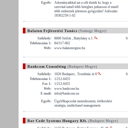
Egyéb:
Adományaikkal azt a célt tűztük ki, hogy a
szervital minél több beteghez juthasson el minél
több embernek jelentsen gyógyulást! Adószám:
18302259-1-02
Balaton Fejlesztési Tanács
(Somogy Megye)
Székhely:
8600 Siófok , Battyhány u.1.
S
Telefonszám 1:
84/317-002
Web:
www.balatonregion.hu
Bankcom Consulting
(Budapest Megye)
Székhely:
1026 Budapest , Trombitás út 8
S
Telefonszám 1:
1/212-6455
Fax 1:
1/212-6455
Web:
www.bankcom.hu
E-mail:
info@bankcom.eu
Egyéb:
Ügyfélkapcsolat menedzsment, értékesítési
stratégia, multichanel management.
Bar Code Systems Hungary Kft.
(Budapest Megye)