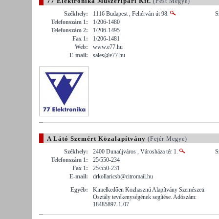
77 Elektronika Műszeripari Kft.
(Pest Megye)
Székhely:
1116 Budapest , Fehérvári út 98.
S
Telefonszám 1:
1/206-1480
Telefonszám 2:
1/206-1495
Fax 1:
1/206-1481
Web:
www.e77.hu
E-mail:
sales@e77.hu
A Látó Szemért Közalapítvány
(Fejér Megye)
Székhely:
2400 Dunaújváros , Városháza tér 1.
S
Telefonszám 1:
25/550-234
Fax 1:
25/550-231
E-mail:
drkollaricsb@citromail.hu
Egyéb:
Kimelkedően Közhasznú Alapítvány Szemészeti
Osztály tevékenységének segítése. Adószám:
18485897-1-07