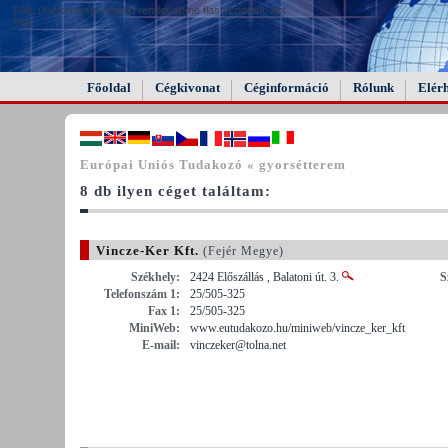
FAIL (the browser should render some flash content, not
this).
Főoldal
Cégkivonat
Céginformáció
Rólunk
Elér
Európai Uniós Tudakozó « gyorsétterem
8 db ilyen céget találtam:
Vincze-Ker Kft.
(Fejér Megye)
Székhely:
2424 Előszállás , Balatoni út. 3.
S
Telefonszám 1:
25/505-325
Fax 1:
25/505-325
MiniWeb:
www.eutudakozo.hu/miniweb/vincze_ker_kft
E-mail:
vinczeker@tolna.net