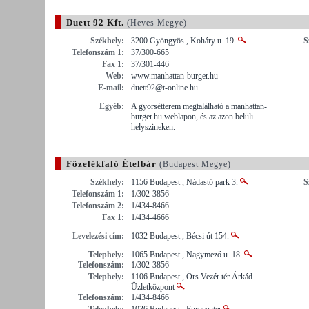
Duett 92 Kft.
(Heves Megye)
Székhely:
3200 Gyöngyös , Koháry u. 19.
S
Telefonszám 1:
37/300-665
Fax 1:
37/301-446
Web:
www.manhattan-burger.hu
E-mail:
duett92@t-online.hu
Egyéb:
A gyorsétterem megtalálható a manhattan-
burger.hu weblapon, és az azon belüli
helyszineken.
Főzelékfaló Ételbár
(Budapest Megye)
Székhely:
1156 Budapest , Nádastó park 3.
S
Telefonszám 1:
1/302-3856
Telefonszám 2:
1/434-8466
Fax 1:
1/434-4666
Levelezési cím:
1032 Budapest , Bécsi út 154.
Telephely:
1065 Budapest , Nagymező u. 18.
Telefonszám:
1/302-3856
Telephely:
1106 Budapest , Örs Vezér tér Árkád
Üzletközpont
Telefonszám:
1/434-8466
Telephely:
1036 Budapest , Eurocenter