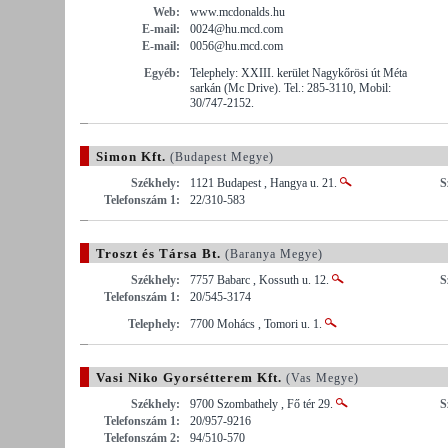
Web:
www.mcdonalds.hu
E-mail:
0024@hu.mcd.com
E-mail:
0056@hu.mcd.com
Egyéb:
Telephely: XXIII. kerület Nagykőrösi út Méta
sarkán (Mc Drive). Tel.: 285-3110, Mobil:
30/747-2152.
Simon Kft.
(Budapest Megye)
Székhely:
1121 Budapest , Hangya u. 21.
S
Telefonszám 1:
22/310-583
Troszt és Társa Bt.
(Baranya Megye)
Székhely:
7757 Babarc , Kossuth u. 12.
S
Telefonszám 1:
20/545-3174
Telephely:
7700 Mohács , Tomori u. 1.
Vasi Niko Gyorsétterem Kft.
(Vas Megye)
Székhely:
9700 Szombathely , Fő tér 29.
S
Telefonszám 1:
20/957-9216
Telefonszám 2:
94/510-570