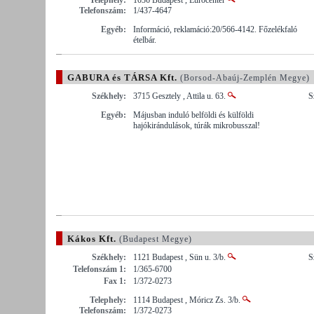
Telefonszám:
1/437-4647
Egyéb:
Információ, reklamáció:20/566-4142. Főzelékfaló
ételbár.
GABURA és TÁRSA Kft.
(Borsod-Abaúj-Zemplén Megye)
Székhely:
3715 Gesztely , Attila u. 63.
S
Egyéb:
Májusban induló belföldi és külföldi
hajókirándulások, túrák mikrobusszal!
Kákos Kft.
(Budapest Megye)
Székhely:
1121 Budapest , Sün u. 3/b.
S
Telefonszám 1:
1/365-6700
Fax 1:
1/372-0273
Telephely:
1114 Budapest , Móricz Zs. 3/b.
Telefonszám:
1/372-0273