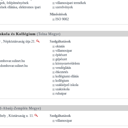
pek, felépítményének
villamosipari termékek
nek ellátása, elektromos ipari
szerelvények
Minősítések
ISO 9002
Iskola és Kollégium
(Tolna Megye)
, Népköztársaság útja 21.
Szolgáltatások
oktatás
villamosipar
építészet
gépészet
mbovar.sulinet.hu
környezetvédelem
-dombovar.sulinet.hu
vendéglátás
étkeztetés
kollégiumi ellátás
kollégium
szakképző iskola
szakiskola
ruhaipar
d-Abaúj-Zemplén Megye)
jhely , Köztársaság u. 11.
Szolgáltatások
villamosipar