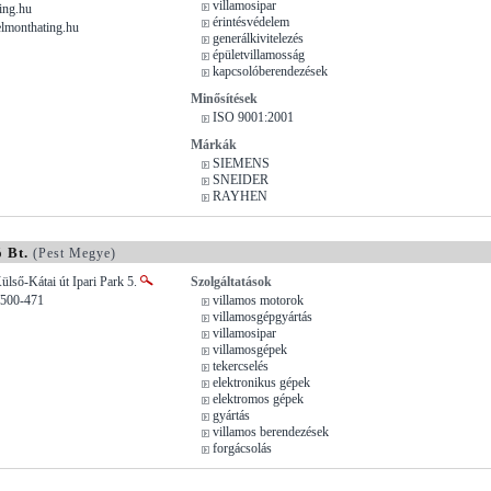
villamosipar
ing.hu
érintésvédelem
lmonthating.hu
generálkivitelezés
épületvillamosság
kapcsolóberendezések
Minősítések
ISO 9001:2001
Márkák
SIEMENS
SNEIDER
RAYHEN
 Bt.
(Pest Megye)
ülső-Kátai út Ipari Park 5.
Szolgáltatások
/500-471
villamos motorok
villamosgépgyártás
villamosipar
villamosgépek
tekercselés
elektronikus gépek
elektromos gépek
gyártás
villamos berendezések
forgácsolás