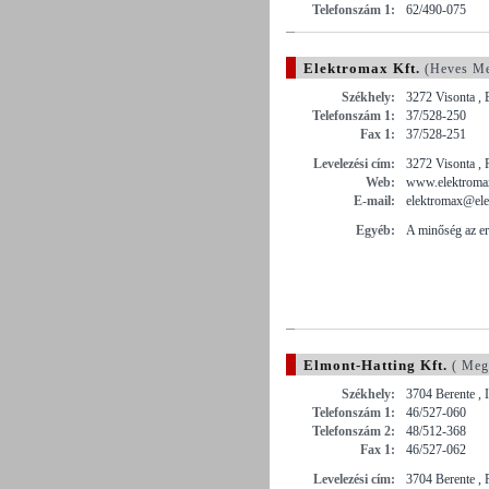
Telefonszám 1:
62/490-075
Elektromax Kft.
(Heves Me
Székhely:
3272 Visonta ,
Telefonszám 1:
37/528-250
Fax 1:
37/528-251
Levelezési cím:
3272 Visonta , 
Web:
www.elektroma
E-mail:
elektromax@ele
Egyéb:
A minőség az e
Elmont-Hatting Kft.
( Meg
Székhely:
3704 Berente , I
Telefonszám 1:
46/527-060
Telefonszám 2:
48/512-368
Fax 1:
46/527-062
Levelezési cím:
3704 Berente , 