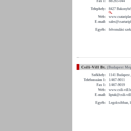
Fax 1:
88/265-044
Telephely:
8427 Bakonybél
Web:
www.csatariplas
E-mail:
sales@csartarip
Egyéb:
felvonulási sze
Csili-Vill Bt.
(Budapest Me
Székhely:
1141 Budapest 
Telefonszám 1:
1/467-9011
Fax 1:
1/467-9019
Web:
www.csili-vill.
E-mail:
liptak@csili-vil
Egyéb:
Legolcsóbban, 