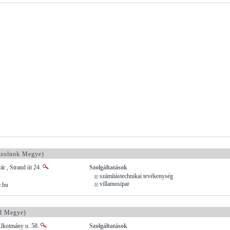
zolnok Megye)
ár , Strand út 24.
Szolgáltatások
számítástechnikai tevékenység
villamosipar
e.hu
d Megye)
Alkotmány u. 58.
Szolgáltatások