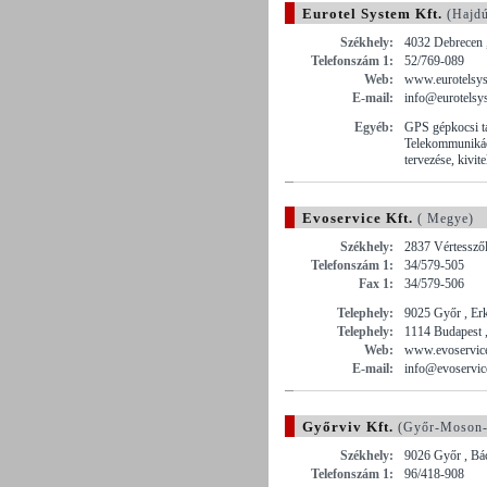
Eurotel System Kft.
(Hajdú
Székhely:
4032 Debrecen 
Telefonszám 1:
52/769-089
Web:
www.eurotelsy
E-mail:
info@eurotelsy
Egyéb:
GPS gépkocsi tá
Telekommunikáci
tervezése, kivite
Evoservice Kft.
( Megye)
Székhely:
2837 Vértesszől
Telefonszám 1:
34/579-505
Fax 1:
34/579-506
Telephely:
9025 Győr , Erk
Telephely:
1114 Budapest 
Web:
www.evoservic
E-mail:
info@evoservic
Győrviv Kft.
(Győr-Moson-
Székhely:
9026 Győr , Bác
Telefonszám 1:
96/418-908