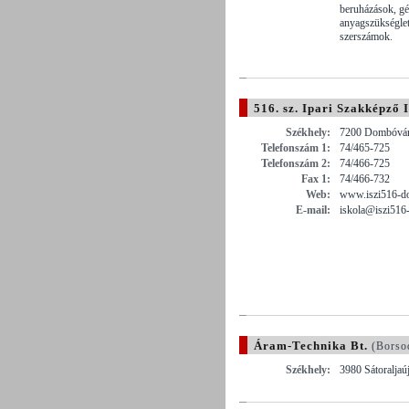
beruházások, gé
anyagszükségleté
szerszámok.
516. sz. Ipari Szakképző 
Székhely:
7200 Dombóvár 
Telefonszám 1:
74/465-725
Telefonszám 2:
74/466-725
Fax 1:
74/466-732
Web:
www.iszi516-do
E-mail:
iskola@iszi516
Áram-Technika Bt.
(Borso
Székhely:
3980 Sátoraljaú