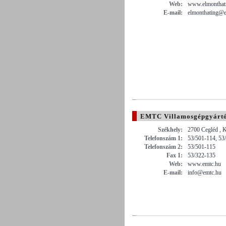
Web:
www.elmonthat
E-mail:
elmonthating@e
EMTC Villamosgépgyártó
Székhely:
2700 Cegléd , K
Telefonszám 1:
53/501-114, 53
Telefonszám 2:
53/501-115
Fax 1:
53/322-135
Web:
www.emtc.hu
E-mail:
info@emtc.hu