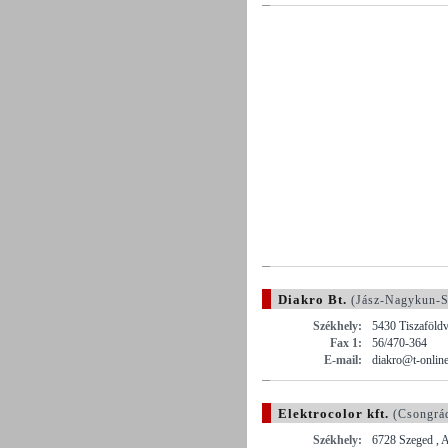
Diakro Bt.
(Jász-Nagykun-S
Székhely:
5430 Tiszaföldv
Fax 1:
56/470-364
E-mail:
diakro@t-onlin
Elektrocolor kft.
(Csongrá
Székhely:
6728 Szeged , 