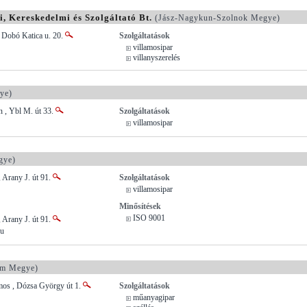
, Kereskedelmi és Szolgáltató Bt.
(Jász-Nagykun-Szolnok Megye)
, Dobó Katica u. 20.
Szolgáltatások
villamosipar
villanyszerelés
ye)
n , Ybl M. út 33.
Szolgáltatások
villamosipar
gye)
 Arany J. út 91.
Szolgáltatások
villamosipar
Minősítések
ISO 9001
 Arany J. út 91.
hu
ém Megye)
os , Dózsa György út 1.
Szolgáltatások
műanyagipar