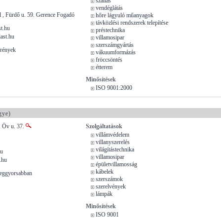
szállás
vendéglátás
 , Fürdő u. 59. Gerence Fogadó
hőre lágyuló műanyagok
távközlési rendszerek telepítése
t.hu
préstechnika
last.hu
villamosipar
szerszámgyártás
krények
vákuumformázás
fröccsöntés
étterem
Minősítések
ISO 9001:2000
gye)
, Öv u. 37.
Szolgáltatások
villámvédelem
villanyszerelés
világítástechnika
hu
villamosipar
l.hu
épületvillamosság
kábelek
leggyorsabban
szerszámok
szerelvények
lámpák
Minősítések
ISO 9001