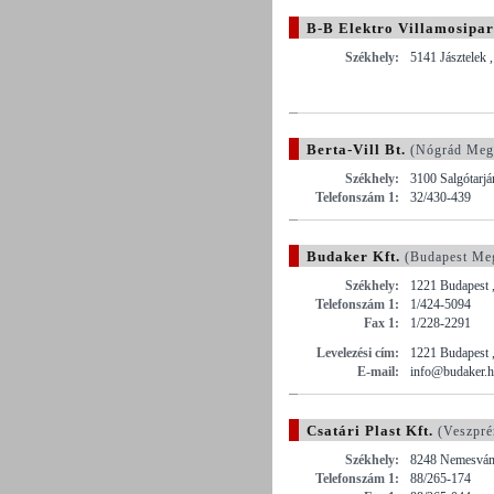
B-B Elektro Villamosipari
Székhely:
5141 Jásztelek 
Berta-Vill Bt.
(Nógrád Meg
Székhely:
3100 Salgótarjá
Telefonszám 1:
32/430-439
Budaker Kft.
(Budapest Me
Székhely:
1221 Budapest ,
Telefonszám 1:
1/424-5094
Fax 1:
1/228-2291
Levelezési cím:
1221 Budapest ,
E-mail:
info@budaker.
Csatári Plast Kft.
(Veszpr
Székhely:
8248 Nemesvám
Telefonszám 1:
88/265-174