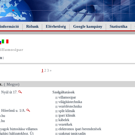
információ
Rólunk
Elérhetőség
Google kampány
Statisztika
illamosipar
m:
1
2
3
»
t.
( Megye)
, Nyúl út 17.
Szolgáltatások
villamosipar
világítástechnika
vezérléstechnika
, Hőerőmű u. 1/A.
split klímák
ipari klímák
o.hu
kábelek
.hu
vezetékek
nyagok biztosítása villamos
elektromos ipari berendezések
lágítási hálózatokhoz. Új
szakmai tanácsadás