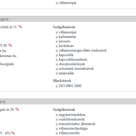
villamosipar
gye)
 Erőmű út 11.
Szolgáltatások
villamosipar
karbantartás
tervezés
Pf:30.
kivitelezés
villamosenergia-ellátó rendszerek
x.hu
kapcsolók
ktromax.hu
kapcsolóberendezés
rősségünk.
elosztószekrények
erősáramú berendezések
tanácsadás
Minősítések
ISO 9001:2000
ye)
pari út 26.
Szolgáltatások
nagykereskedelem
vezérlőrendszerek
transzformátor állomások
villamostechnológia
villanyszerelés
Pf : 455