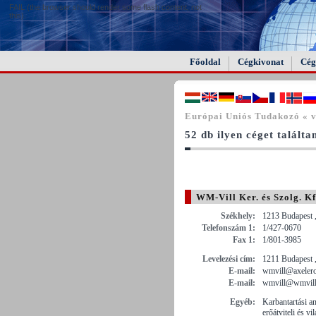
FAIL (the browser should render some flash content, not
this).
Főoldal
Cégkivonat
Cég
Európai Uniós Tudakozó « v
52 db ilyen céget találta
WM-Vill Ker. és Szolg. Kf
Székhely:
1213 Budapest 
Telefonszám 1:
1/427-0670
Fax 1:
1/801-3985
Levelezési cím:
1211 Budapest 
E-mail:
wmvill@axeler
E-mail:
wmvill@wmvill
Egyéb:
Karbantartási a
erőátviteli és vi