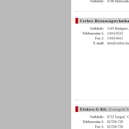
Székhely:
4700 Mátészalka
Cerbex Biztonságtechnika
Székhely:
1145 Budapest ,
Telefonszám 1:
1/414-0532
Fax 1:
1/410-6411
E-mail:
info@cerbex.hu
Elektro-G Kft.
(Csongrád 
Székhely:
6722 Szeged , 
Telefonszám 1:
62/556-720
Fax 1:
62/556-720