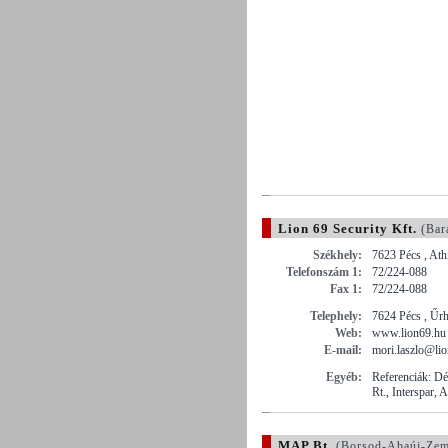
Lion 69 Security Kft.
(Bar
Székhely:
7623 Pécs , Ath
Telefonszám 1:
72/224-088
Fax 1:
72/224-088
Telephely:
7624 Pécs , Űrh
Web:
www.lion69.hu
E-mail:
mori.laszlo@li
Egyéb:
Referenciák: D
Rt., Interspar, 
MAP Bt.
(Borsod-Abaúj-Zem