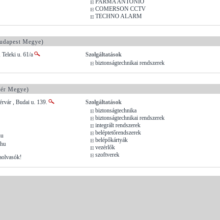
PARMA ANTONIO
COMERSON CCTV
TECHNO ALARM
udapest Megye)
 Teleki u. 61/a
Szolgáltatások
biztonságtechnikai rendszerek
jér Megye)
rvár , Budai u. 139.
Szolgáltatások
biztonságtechnika
biztonságtechnikai rendszerek
integrált rendszerek
beléptetőrendszerek
hu
belépőkártyák
.hu
vezérlők
szoftverek
aolvasók!