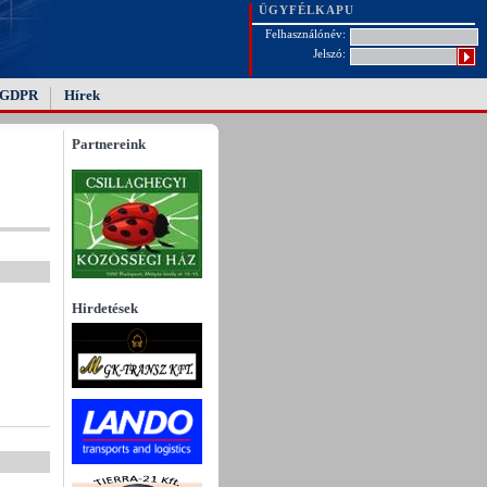
ÜGYFÉLKAPU
Felhasználónév:
Jelszó:
GDPR
Hírek
Partnereink
Hirdetések