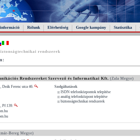
információ
Rólunk
Elérhetőség
Google kampány
Statisztika
iztonságtechnikai rendszerek
m:
ciós Rendszereket Szervező és Informatikai Kft.
(Zala Megye)
, Deák Ferenc utca 46.
Szolgáltatások
ISDN telefonközpontok telepítése
analóg telefonközpont telepítése
biztonságtechnikai rendszerek
, Pf:139.
om.hu
com.hu
tmár-Bereg Megye)