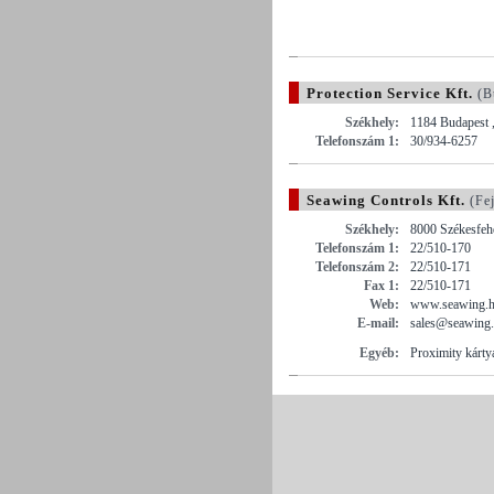
Protection Service Kft.
(B
Székhely:
1184 Budapest ,
Telefonszám 1:
30/934-6257
Seawing Controls Kft.
(Fe
Székhely:
8000 Székesfehé
Telefonszám 1:
22/510-170
Telefonszám 2:
22/510-171
Fax 1:
22/510-171
Web:
www.seawing.
E-mail:
sales@seawing
Egyéb:
Proximity kárty