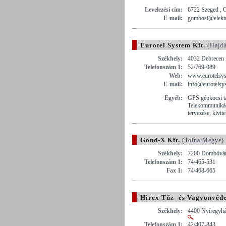
Levelezési cím:
6722 Szeged , 
E-mail:
gombosi@elekt
Eurotel System Kft.
(Hajdú
Székhely:
4032 Debrecen 
Telefonszám 1:
52/769-089
Web:
www.eurotelsy
E-mail:
info@eurotelsy
Egyéb:
GPS gépkocsi tá
Telekommunikáci
tervezése, kivite
Gond-X Kft.
(Tolna Megye)
Székhely:
7200 Dombóvár 
Telefonszám 1:
74/465-531
Fax 1:
74/468-665
Hirex Tűz- és Vagyonvéde
Székhely:
4400 Nyíregyház
Telefonszám 1:
42/407-843