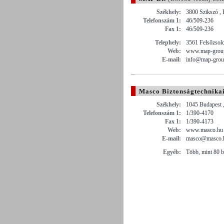
Székhely:
3800 Szikszó , 
Telefonszám 1:
46/509-236
Fax 1:
46/509-236
Telephely:
3561 Felsőzsolc
Web:
www.map-grou
E-mail:
info@map-grou
Masco Biztonságtechnikai
Székhely:
1045 Budapest ,
Telefonszám 1:
1/390-4170
Fax 1:
1/390-4173
Web:
www.masco.hu
E-mail:
masco@masco.
Egyéb:
Több, mint 80 be