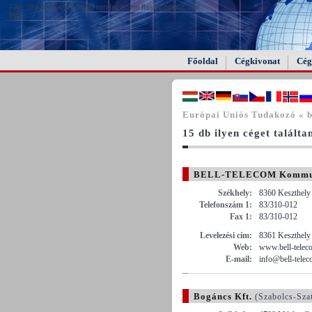
FAIL (the browser should render some flash content, not
this).
Főoldal
Cégkivonat
Cég
Európai Uniós Tudakozó « b
15 db ilyen céget találta
BELL-TELECOM Kommuniká
Székhely:
8360 Keszthely 
Telefonszám 1:
83/310-012
Fax 1:
83/310-012
Levelezési cím:
8361 Keszthely 
Web:
www.bell-telec
E-mail:
info@bell-tele
Bogáncs Kft.
(Szabolcs-Sza