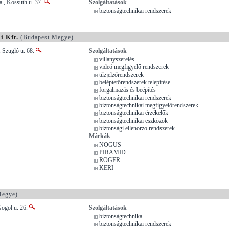
 , Kossuth u. 37.
Szolgáltatások
biztonságtechnikai rendszerek
i Kft.
(Budapest Megye)
 Szugló u. 68.
Szolgáltatások
villanyszerelés
videó megfigyelő rendszerek
tűzjelzőrendszerek
beléptetőrendszerek telepítése
forgalmazás és beépítés
biztonságtechnikai rendszerek
biztonságtechnikai megfigyelőrendszerek
biztonságtechnikai érzékelők
biztonságtechnikai eszközök
biztonsági ellenorzo rendszerek
Márkák
NOGUS
PIRAMID
ROGER
KERI
Megye)
Gogol u. 26.
Szolgáltatások
biztonságtechnika
biztonságtechnikai rendszerek