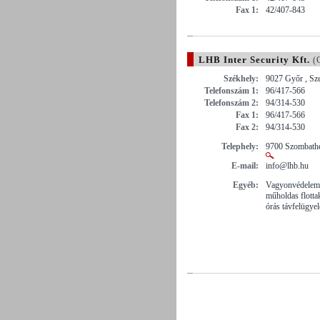
Fax 1:
42/407-843
LHB Inter Security Kft.
(G
Székhely:
9027 Győr , Sze
Telefonszám 1:
96/417-566
Telefonszám 2:
94/314-530
Fax 1:
96/417-566
Fax 2:
94/314-530
Telephely:
9700 Szombathel
E-mail:
info@lhb.hu
Egyéb:
Vagyonvédelem 2
műholdas flotta
órás távfelügyel