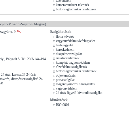
tűzvédelem
kamerarendszer telepítés
biztonságtechnikai rendszerek
yőr-Moson-Sopron Megye)
szgyár u. 9.
Szolgáltatások
flotta követés
vagyonvédelmi távfelügyelet
távfelügyelet
kereskedelem
diszpécserszolgálat
riasztórendszerek
y , Pálya út 5. Tel: 20/3-144-194
komplett vagyonvédelem
tűzvédelmi szolgáltatás
biztonságtechnikai rendszerek
4 órán keresztül! 24 órás
objektumőrzés
követés, diszpécserszolgálat! 24
portaszolgálat
et!
magánnyomozói szolgáltatás
vagyonvédelem
24 órás figyelő-kivonuló szolgálat
Minősítések
ISO 9001