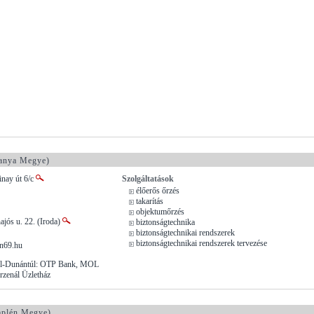
anya Megye)
inay út 6/c
Szolgáltatások
élőerős őrzés
takarítás
objektumőrzés
ajós u. 22. (Iroda)
biztonságtechnika
biztonságtechnikai rendszerek
biztonságtechnikai rendszerek tervezése
on69.hu
él-Dunántúl: OTP Bank, MOL
Arzenál Üzletház
plén Megye)