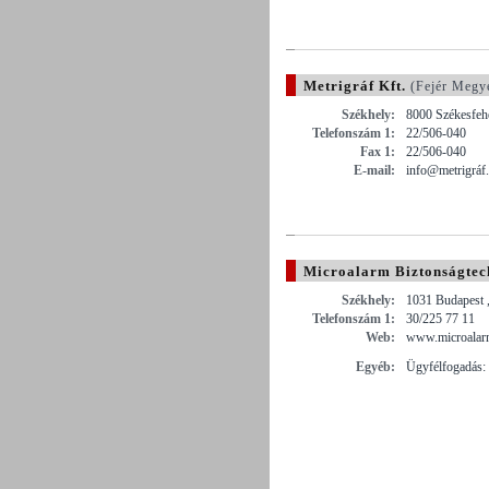
Metrigráf Kft.
(Fejér Megy
Székhely:
8000 Székesfehé
Telefonszám 1:
22/506-040
Fax 1:
22/506-040
E-mail:
info@metrigráf
Microalarm Biztonságtech
Székhely:
1031 Budapest ,
Telefonszám 1:
30/225 77 11
Web:
www.microalar
Egyéb:
Ügyfélfogadás: 