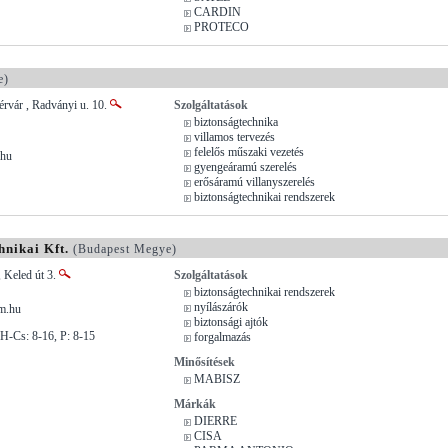
CARDIN
PROTECO
e)
rvár , Radványi u. 10.
Szolgáltatások
biztonságtechnika
villamos tervezés
felelős műszaki vezetés
.hu
gyengeáramú szerelés
erősáramú villanyszerelés
biztonságtechnikai rendszerek
nikai Kft.
(Budapest Megye)
 Keled út 3.
Szolgáltatások
biztonságtechnikai rendszerek
nyílászárók
m.hu
biztonsági ajtók
H-Cs: 8-16, P: 8-15
forgalmazás
Minősítések
MABISZ
Márkák
DIERRE
CISA