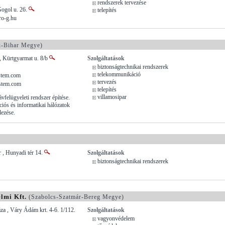
rendszerek tervezése
Gogol u. 26.
telepítés
ro-g.hu
-Bihar Megye)
, Kürtgyarmat u. 8/b
Szolgáltatások
biztonságtechnikai rendszerek
telekommunikáció
stem.com
tervezés
stem.com
telepítés
villamosipar
vfelügyeleti rendszer építése.
ós és informatikai hálózatok
lezése.
, Hunyadi tér 14.
Szolgáltatások
biztonságtechnikai rendszerek
lmi Kft.
(Szabolcs-Szatmár-Bereg Megye)
a , Váry Ádám krt. 4-6. 1/112.
Szolgáltatások
vagyonvédelem