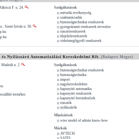
Rákóczi F. u. 24.
Szolgáltatások
mérnöki tevékenység
szaktanácsadás
biztonságtechnikai rendszerek
a , Szent István u. 30.
gyengeáramú rendszerek tervezése
riasztórendszerek
p.hu
tűzjelzőrendszerek
p.hu
videómegfigyelő rendszerek
 és Nyílászáró Automatizálási Kereskedelmi Kft.
(Budapest Megye)
 Madridi u. 2.
Szolgáltatások
biztonságtechnikai rendszerek
biztonságtechnika
import
nagykereskedelem
hu
kapunyitó automatika
kapunyitó rendszerek
szállító termékei.
kapunyitó berendezések
riasztók
nyílászárók
Minősítések
wise model of admin know-how
Márkák
AVTECH
SATEL