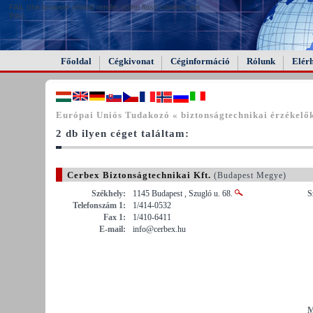
FAIL (the browser should render some flash content, not
this).
Főoldal
Cégkivonat
Céginformáció
Rólunk
Elér
Európai Uniós Tudakozó « biztonságtechnikai érzékelő
2 db ilyen céget találtam:
Cerbex Biztonságtechnikai Kft.
(Budapest Megye)
Székhely:
1145 Budapest , Szugló u. 68.
S
Telefonszám 1:
1/414-0532
Fax 1:
1/410-6411
E-mail:
info@cerbex.hu
M