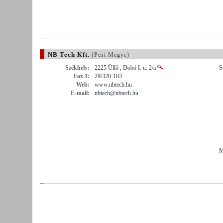
NB Tech Kft.
(Pest Megye)
Székhely:
2225 Üllő , Dobó I. u. 2/a
S
Fax 1:
29/320-183
Web:
www.nbtech.hu
E-mail:
nbtech@nbtech.hu
M