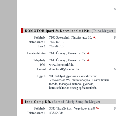
M
DÖMÖTÖR Ipari és Kereskedelmi Kft.
(Tolna Megye)
Székhely:
7100 Szekszárd , Táncsics utca 10.
S
Telefonszám 1:
74/496-313
Fax 1:
74/496-313
Levelezési cím:
7143 Őcsény , Kossuth u. 22.
Telephely:
7143 Őcsény , Kossuth u. 22.
Web:
www.domotorkft.hu
E-mail:
domotorkft@t-online.hu
M
Egyéb:
WC tartályok gyártása és kereskedelme.
Víztakarékos WC öblítő tartályok. Plastex típusú
mosdó, mosogató szifonok gyártása,
kereskedelme az ország egész területén.
Inno-Comp Kft.
(Borsod-Abaúj-Zemplén Megye)
Székhely:
3580 Tiszaújváros , Vegyészek útja 8.
S
Telefonszám 1:
49/542-084