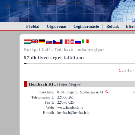
FAIL (the browser should render some flash content, not
this).
Főoldal
Cégkivonat
Céginformáció
Rólunk
Elér
Európai Uniós Tudakozó « műanyagipar
97 db ilyen céget találtam:
1
2
3
4
5
»
Hembach Kft.
(Fejér Megye)
Székhely:
8154 Polgárdi , Szabadság u. 41.
S
Telefonszám 1:
22/366-261
Fax 1:
22/576-025
Web:
www.hembach.hu
E-mail:
hembach@hembach.hu