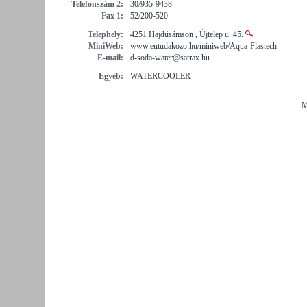
Telefonszám 2:
30/935-9438
Fax 1:
52/200-520
Telephely:
4251 Hajdúsámson , Újtelep u. 45.
MiniWeb:
www.eutudakozo.hu/miniweb/Aqua-Plastech
E-mail:
d-soda-water@satrax.hu
Egyéb:
WATERCOOLER
M