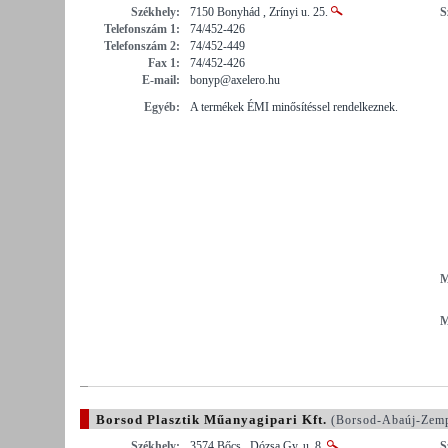
Székhely:
7150 Bonyhád , Zrínyi u. 25.
S
Telefonszám 1:
74/452-426
Telefonszám 2:
74/452-449
Fax 1:
74/452-426
E-mail:
bonyp@axelero.hu
Egyéb:
A termékek ÉMI minősítéssel rendelkeznek.
M
M
Borsod Plasztik Műanyagipari Kft.
(Borsod-Abaúj-Zem
Székhely:
3574 Bőcs , Dózsa Gy. u. 8.
S