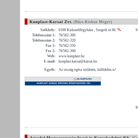
Kunplast-Karsai Zrt.
(Bács-Kiskun Megye)
Székhely:
6100 Kiskunfélegyháza , Szegedi út 66.
S
Telefonszám 1:
76/562-300
Telefonszám 2:
76/562-320
Fax 1:
76/562-350
Fax 2:
76/562-360
Web:
www.kunplast.hu
E-mail:
kunplast.karsai@karsai.hu
Egyéb:
Az ország egész területén, külföldön is!
M
Agrofol Magyarország Ipari és Kereskedelmi Kft.
(Cs