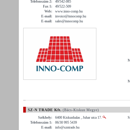
Telefonszám 2:
49/542-085
Fax 1:
49/522-509
Web:
www.inno-comp.hu
E-mail:
invoice@innocomp.hu
E-mail:
sales@innocomp.hu
M
M
SZ-N TRADE Kft.
(Bács-Kiskun Megye)
Székhely:
6400 Kiskunhalas , Juhar utca 17.
S
Telefonszám 1:
06/30 995 5439
E-mail:
info@szntrade.hu