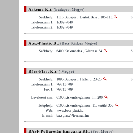
Arkema Kft.
(Budapest Megye)
Székhely:
1115 Budapest , Bartók Béla u.105-113.
S
Telefonszám 1:
1/382-7040
Telefonszám 2:
1/382-7049
Atex-Plastic Bt.
(Bács-Kiskun Megye)
Székhely:
6400 Kiskunhalas , Gózon u. 54.
S
Bács-Plast Kft.
( Megye)
Székhely:
1096 Budapest , Haller u. 23-25.
S
Telefonszám 1:
76/713-709
Fax 1:
76/713-709
Levelezési cím:
6100 Kiskunfélegyháza , Pf: 200.
Telephely:
6100 Kiskunfélegyháza , 11. kerület 353.
Web:
www.bacs-plast.hu
E-mail:
bacsplasz@freemail.hu
BASF Poliuretán Hungária Kft.
(Pest Megye)