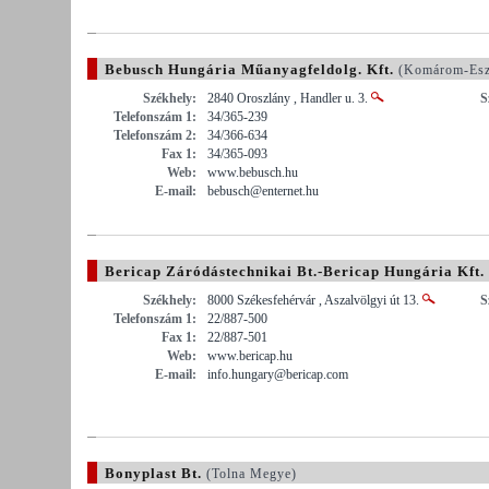
Bebusch Hungária Műanyagfeldolg. Kft.
(Komárom-Esz
Székhely:
2840 Oroszlány , Handler u. 3.
S
Telefonszám 1:
34/365-239
Telefonszám 2:
34/366-634
Fax 1:
34/365-093
Web:
www.bebusch.hu
E-mail:
bebusch@enternet.hu
Bericap Záródástechnikai Bt.-Bericap Hungária Kft.
Székhely:
8000 Székesfehérvár , Aszalvölgyi út 13.
S
Telefonszám 1:
22/887-500
Fax 1:
22/887-501
Web:
www.bericap.hu
E-mail:
info.hungary@bericap.com
Bonyplast Bt.
(Tolna Megye)