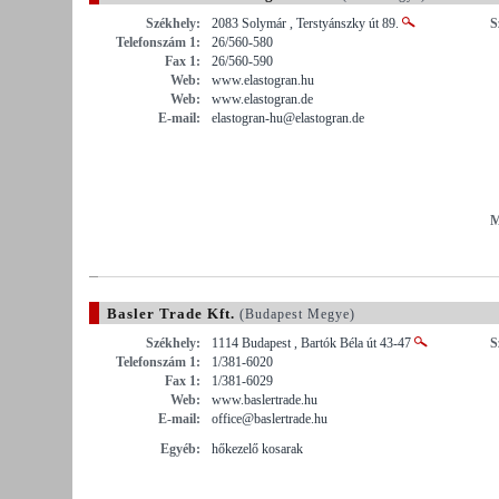
Székhely:
2083 Solymár , Terstyánszky út 89.
S
Telefonszám 1:
26/560-580
Fax 1:
26/560-590
Web:
www.elastogran.hu
Web:
www.elastogran.de
E-mail:
elastogran-hu@elastogran.de
M
Basler Trade Kft.
(Budapest Megye)
Székhely:
1114 Budapest , Bartók Béla út 43-47
S
Telefonszám 1:
1/381-6020
Fax 1:
1/381-6029
Web:
www.baslertrade.hu
E-mail:
office@baslertrade.hu
Egyéb:
hőkezelő kosarak