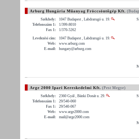
Arburg Hungária Műanyag Fröccsöntőgép Kft.
(Budap
Székhely:
1047 Budapest , Labdrarugó u. 19.
S
Telefonszám 1:
1/399-8010
Fax 1:
1/370-5262
Levelezési cím:
1047 Budapest , Labdrarugó u. 19.
Web:
www.arburg.com
E-mail:
hungary@arburg.com
M
Arge 2000 Ipari Kereskedelmi Kft.
(Pest Megye)
Székhely:
2360 Gyál , Bánki Donát u. 29.
S
Telefonszám 1:
29/540-060
Fax 1:
29/540-067
Web:
www.arge2000.com
E-mail:
mail@arge2000.com
M