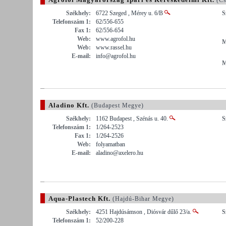
Székhely:
6722 Szeged , Mérey u. 6/B
S
Telefonszám 1:
62/556-655
Fax 1:
62/556-654
Web:
www.agrofol.hu
M
Web:
www.rassel.hu
E-mail:
info@agrofol.hu
M
Aladino Kft.
(Budapest Megye)
Székhely:
1162 Budapest , Szénás u. 40.
S
Telefonszám 1:
1/264-2523
Fax 1:
1/264-2526
Web:
folyamatban
E-mail:
aladino@axelero.hu
Aqua-Plastech Kft.
(Hajdú-Bihar Megye)
Székhely:
4251 Hajdúsámson , Diósvár dűlő 23/a.
S
Telefonszám 1:
52/200-228