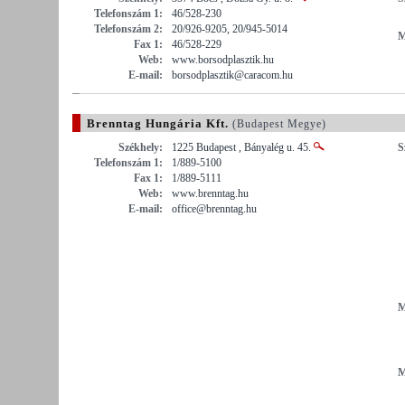
Telefonszám 1:
46/528-230
Telefonszám 2:
20/926-9205, 20/945-5014
M
Fax 1:
46/528-229
Web:
www.borsodplasztik.hu
E-mail:
borsodplasztik@caracom.hu
Brenntag Hungária Kft.
(Budapest Megye)
Székhely:
1225 Budapest , Bányalég u. 45.
S
Telefonszám 1:
1/889-5100
Fax 1:
1/889-5111
Web:
www.brenntag.hu
E-mail:
office@brenntag.hu
M
M