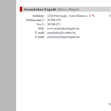
Aranykakas Fogadó
(Heves Megye)
Székhely:
3250 Pétervására , Szent Márton u. 4.
S
Telefonszám 1:
36/568-070
Fax 1:
36/568-071
Web:
www.aranykakasfogado.hu
E-mail:
aranykakas@t-online.hu
E-mail:
info@aranykakasfogado.hu
M