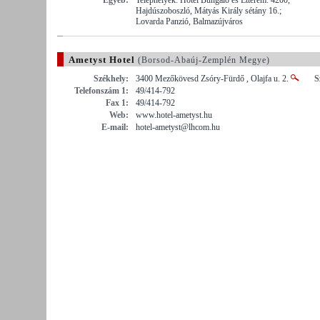
Hajdúszoboszló, Mátyás Király sétány 16.;
Lovarda Panzió, Balmazújváros
Ametyst Hotel
(Borsod-Abaúj-Zemplén Megye)
Székhely:
3400 Mezőkövesd Zsóry-Fürdő , Olajfa u. 2.
S
Telefonszám 1:
49/414-792
Fax 1:
49/414-792
Web:
www.hotel-ametyst.hu
E-mail:
hotel-ametyst@lhcom.hu