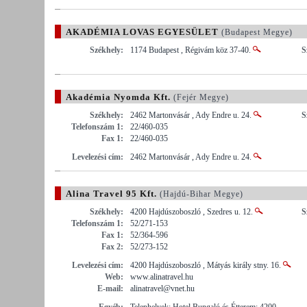
AKADÉMIA LOVAS EGYESÜLET
(Budapest Megye)
Székhely:
1174 Budapest , Régivám köz 37-40.
S
Akadémia Nyomda Kft.
(Fejér Megye)
Székhely:
2462 Martonvásár , Ady Endre u. 24.
S
Telefonszám 1:
22/460-035
Fax 1:
22/460-035
Levelezési cím:
2462 Martonvásár , Ady Endre u. 24.
Alina Travel 95 Kft.
(Hajdú-Bihar Megye)
Székhely:
4200 Hajdúszoboszló , Szedres u. 12.
S
Telefonszám 1:
52/271-153
Fax 1:
52/364-596
Fax 2:
52/273-152
Levelezési cím:
4200 Hajdúszoboszló , Mátyás király stny. 16.
Web:
www.alinatravel.hu
E-mail:
alinatravel@vnet.hu
Egyéb:
Telephelyek: Hotel Bungaló és Étterem: 4200,