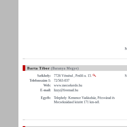
M
Barta Tibor
(Baranya Megye)
Székhely:
7726 Véménd , Petőfi u. 15.
S
Telefonszám 1:
72/563-037
Web:
www.mecsekerdo.hu
E-mail:
lizzy@freemail.hu
Egyéb:
Telephely: Kemence Vadászház, Pécsvárad és
Mecseknádasd között 171 km-nél.