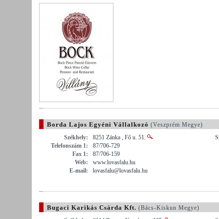
Borda Lajos Egyéni Vállalkozó
(Veszprém Megye)
Székhely:
8251 Zánka , Fő u. 51.
S
Telefonszám 1:
87/706-729
Fax 1:
87/706-159
Web:
www.lovasfalu.hu
E-mail:
lovasfalu@lovasfalu.hu
Bugaci Karikás Csárda Kft.
(Bács-Kiskun Megye)