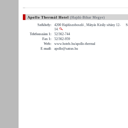
Apollo Thermál Hotel
(Hajdú-Bihar Megye)
Székhely:
4200 Hajdúszoboszló , Mátyás Király sétány 12-
S
14.
Telefonszám 1:
52/362-744
Fax 1:
52/362-959
Web:
www.hotels.hu/apollo-thermal
E-mail:
apollo@satrax.hu