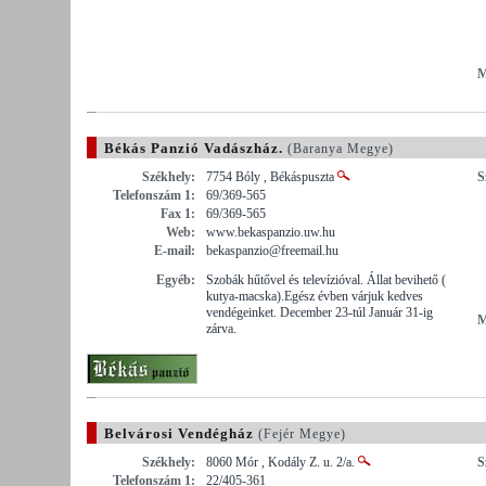
M
Békás Panzió Vadászház.
(Baranya Megye)
Székhely:
7754 Bóly , Békáspuszta
S
Telefonszám 1:
69/369-565
Fax 1:
69/369-565
Web:
www.bekaspanzio.uw.hu
E-mail:
bekaspanzio@freemail.hu
Egyéb:
Szobák hűtővel és televízióval. Állat bevihető (
kutya-macska).Egész évben várjuk kedves
vendégeinket. December 23-túl Január 31-ig
M
zárva.
Belvárosi Vendégház
(Fejér Megye)
Székhely:
8060 Mór , Kodály Z. u. 2/a.
S
Telefonszám 1:
22/405-361