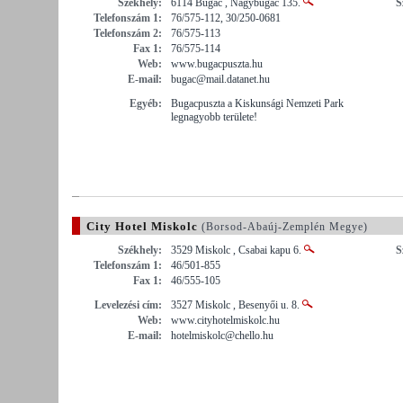
Székhely:
6114 Bugac , Nagybugac 135.
S
Telefonszám 1:
76/575-112, 30/250-0681
Telefonszám 2:
76/575-113
Fax 1:
76/575-114
Web:
www.bugacpuszta.hu
E-mail:
bugac@mail.datanet.hu
Egyéb:
Bugacpuszta a Kiskunsági Nemzeti Park
legnagyobb területe!
City Hotel Miskolc
(Borsod-Abaúj-Zemplén Megye)
Székhely:
3529 Miskolc , Csabai kapu 6.
S
Telefonszám 1:
46/501-855
Fax 1:
46/555-105
Levelezési cím:
3527 Miskolc , Besenyői u. 8.
Web:
www.cityhotelmiskolc.hu
E-mail:
hotelmiskolc@chello.hu