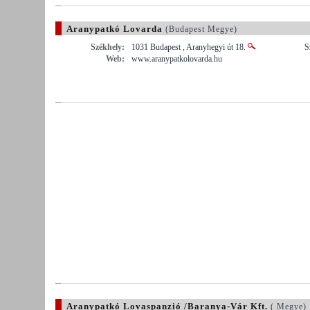
Aranypatkó Lovarda
(Budapest Megye)
Székhely:
1031 Budapest , Aranyhegyi út 18.
S
Web:
www.aranypatkolovarda.hu
Aranypatkó Lovaspanzió /Baranya-Vár Kft.
( Megye)