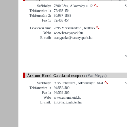
Székhely:
7600 Pécs , Alkotmány u. 12.
S
Telefonszám 1:
72/463-454
Telefonszám 2:
30/937-1888
Fax 1:
72/463-454
Levelezési cím:
7695 Mecseknádasd , Kültelek
Web:
www.baranyapark.hu
E-mail:
aranypatko@baranyapark.hu
M
Átrium Hotel-Gastland csoport
(Vas Megye)
Székhely:
9955 Rábafüzes , Alkotmány u. 81/d.
S
Telefonszám 1:
94/552-500
Fax 1:
94/552-505
Web:
www.atriumhotel.hu
E-mail:
info@atriumhotel.hu