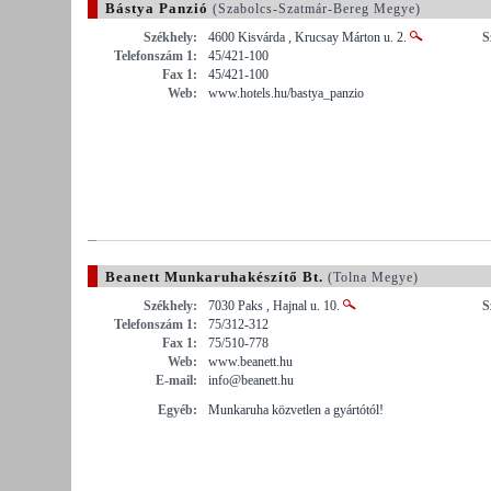
Bástya Panzió
(Szabolcs-Szatmár-Bereg Megye)
Székhely:
4600 Kisvárda , Krucsay Márton u. 2.
S
Telefonszám 1:
45/421-100
Fax 1:
45/421-100
Web:
www.hotels.hu/bastya_panzio
Beanett Munkaruhakészítő Bt.
(Tolna Megye)
Székhely:
7030 Paks , Hajnal u. 10.
S
Telefonszám 1:
75/312-312
Fax 1:
75/510-778
Web:
www.beanett.hu
E-mail:
info@beanett.hu
Egyéb:
Munkaruha közvetlen a gyártótól!