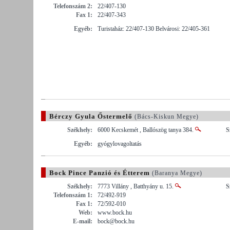
Telefonszám 2:
22/407-130
Fax 1:
22/407-343
Egyéb:
Turistaház: 22/407-130 Belvárosi: 22/405-361
Bérczy Gyula Őstermelő
(Bács-Kiskun Megye)
Székhely:
6000 Kecskemét , Ballószög tanya 384.
S
Egyéb:
gyógylovagoltatás
Bock Pince Panzió és Étterem
(Baranya Megye)
Székhely:
7773 Villány , Batthyány u. 15.
S
Telefonszám 1:
72/492-919
Fax 1:
72/592-010
Web:
www.bock.hu
E-mail:
bock@bock.hu