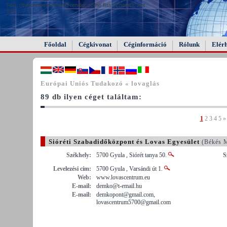
FAIL (the browser should render some flash content, not
this).
Főoldal
Cégkivonat
Céginformáció
Rólunk
Elér
Európai Uniós Tudakozó « lovaglás
89 db ilyen céget találtam:
1
2
3
4
5
»
Sióréti Szabadidőközpont és Lovas Egyesület
(Békés 
Székhely:
5700 Gyula , Siórét tanya 50.
S
Levelezési cím:
5700 Gyula , Varsándi út 1.
Web:
www.lovascentrum.eu
E-mail:
demko@t-email.hu
E-mail:
demkopont@gmail.com,
lovascentrum5700@gmail.com