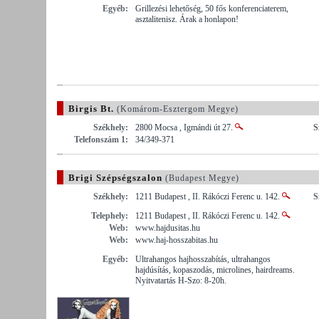
Egyéb:
Grillezési lehetőség, 50 fős konferenciaterem,
asztalitenisz. Árak a honlapon!
Birgis Bt.
(Komárom-Esztergom Megye)
Székhely:
2800 Mocsa , Igmándi út 27.
S
Telefonszám 1:
34/349-371
Brigi Szépségszalon
(Budapest Megye)
Székhely:
1211 Budapest , II. Rákóczi Ferenc u. 142.
S
Telephely:
1211 Budapest , II. Rákóczi Ferenc u. 142.
Web:
www.hajdusitas.hu
Web:
www.haj-hosszabitas.hu
Egyéb:
Ultrahangos hajhosszabítás, ultrahangos
hajdúsítás, kopaszodás, microlines, hairdreams.
Nyitvatartás H-Szo: 8-20h.