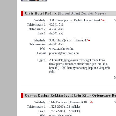
Civis Hotel Phőnix
(Borsod-Abaúj-Zemplén Megye)
Székhely:
3580 Tiszaújváros , Bethlen Gábor utca 4.
S
Telefonszám 1:
49/341-511
Telefonszám 2:
49/341-158
Fax 1:
49/341-952
Telephely:
3580 Tiszaújváros , Tisza út 4.
Telefonszám:
49/341-158
Web:
www.civishotels.hu
E-mail:
phoenix@civishotels.hu
Egyéb:
A komplett gyógyászati részleggel rendelkező
tiszaújvárosi termál és strandfürdő (kb. 600 m a
hoteltől) 1999-ben nyitotta meg kapuit a látogatók
előtt.
M
Corvus Design Reklámügynökség Kft. - Orientcare Re
Székhely:
1149 Budapest , Egressy út 100.
S
Telefonszám 1:
1/223-2206 (108 mellék)
Fax 1:
1/223-2206 (107 mellék)
Web:
www.orientcare.hu