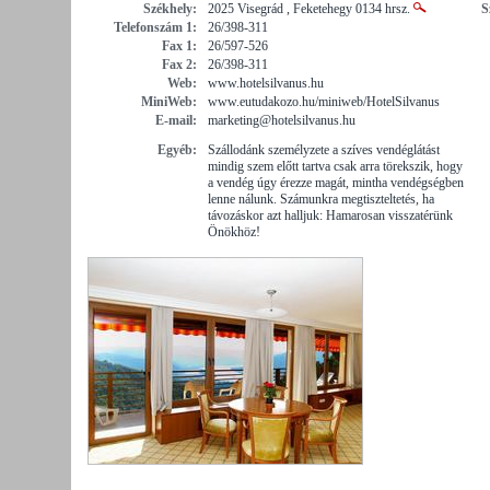
Székhely:
2025 Visegrád , Feketehegy 0134 hrsz.
S
Telefonszám 1:
26/398-311
Fax 1:
26/597-526
Fax 2:
26/398-311
Web:
www.hotelsilvanus.hu
MiniWeb:
www.eutudakozo.hu/miniweb/HotelSilvanus
E-mail:
marketing@hotelsilvanus.hu
Egyéb:
Szállodánk személyzete a szíves vendéglátást
mindig szem előtt tartva csak arra törekszik, hogy
a vendég úgy érezze magát, mintha vendégségben
lenne nálunk. Számunkra megtiszteltetés, ha
távozáskor azt halljuk: Hamarosan visszatérünk
Önökhöz!