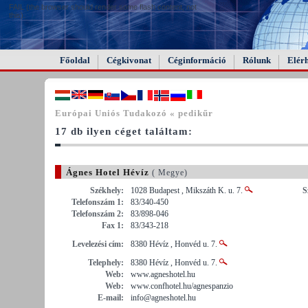
FAIL (the browser should render some flash content, not
this).
Főoldal
Cégkivonat
Céginformáció
Rólunk
Elér
Európai Uniós Tudakozó « pedikűr
17 db ilyen céget találtam:
Ágnes Hotel Hévíz
( Megye)
Székhely:
1028 Budapest , Mikszáth K. u. 7.
S
Telefonszám 1:
83/340-450
Telefonszám 2:
83/898-046
Fax 1:
83/343-218
Levelezési cím:
8380 Hévíz , Honvéd u. 7.
Telephely:
8380 Hévíz , Honvéd u. 7.
Web:
www.agneshotel.hu
Web:
www.confhotel.hu/agnespanzio
E-mail:
info@agneshotel.hu