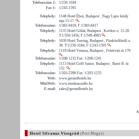
Telefonszám 2:
1/250-3184
Fax 1:
1/243-1595
Telephely:
1148 Hotel Ében, Budapest , Nagy Lajos király
útja 15-17.
Telefonszám:
1/383-8418; F:1/383-8417
Telephely:
1135 Hotel Góliát, Budapest , Kerekes u. 12-20.
T:1/350-1456; F:1/349-4985
Telephely:
1039 Hotel Touring, Budapest , Pünkösdfürdő u.
38. T:1/250-3184; F:1/243-1595
Telephely:
1119 Hotel Ventura, Budapest , Fehérvári út 179.
Telefonszám:
1/208-1232 Fax: 1/208-1241
Telephely:
1113 Hotel Griff Junior, Budapest , Bartó B. út
152.
Telefonszám:
1/203-2398 Fax: 1/203-1255
Web:
www.gerandhotels.hu
MiniWeb:
www.munkasszallo.hu
E-mail:
sales@gerandhotels.hu
M
Hotel Silvanus Visegrád
(Pest Megye)