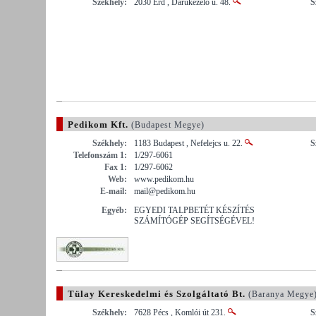
Székhely:
2030 Érd , Darukezelő u. 48.
S
Pedikom Kft.
(Budapest Megye)
Székhely:
1183 Budapest , Nefelejcs u. 22.
S
Telefonszám 1:
1/297-6061
Fax 1:
1/297-6062
Web:
www.pedikom.hu
E-mail:
mail@pedikom.hu
Egyéb:
EGYEDI TALPBETÉT KÉSZÍTÉS
SZÁMÍTÓGÉP SEGÍTSÉGÉVEL!
Tülay Kereskedelmi és Szolgáltató Bt.
(Baranya Megye
Székhely:
7628 Pécs , Komlói út 231.
S