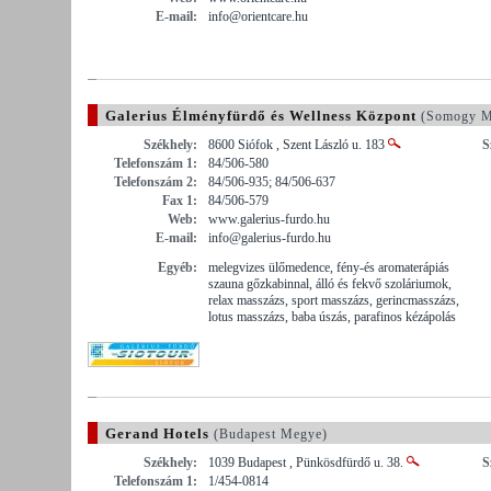
E-mail:
info@orientcare.hu
Galerius Élményfürdő és Wellness Központ
(Somogy M
Székhely:
8600 Siófok , Szent László u. 183
S
Telefonszám 1:
84/506-580
Telefonszám 2:
84/506-935; 84/506-637
Fax 1:
84/506-579
Web:
www.galerius-furdo.hu
E-mail:
info@galerius-furdo.hu
Egyéb:
melegvizes ülőmedence, fény-és aromaterápiás
szauna gőzkabinnal, álló és fekvő szoláriumok,
relax masszázs, sport masszázs, gerincmasszázs,
lotus masszázs, baba úszás, parafinos kézápolás
Gerand Hotels
(Budapest Megye)
Székhely:
1039 Budapest , Pünkösdfürdő u. 38.
S
Telefonszám 1:
1/454-0814