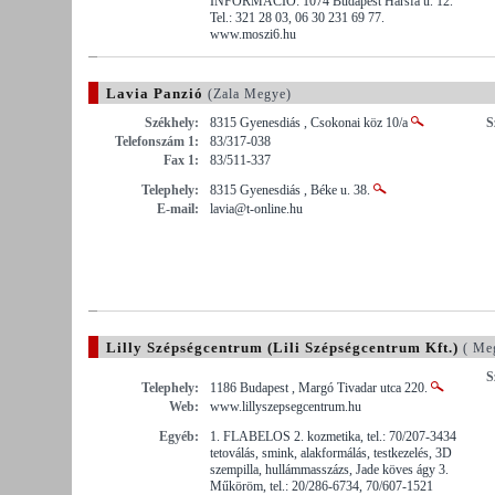
INFORMÁCIÓ: 1074 Budapest Hársfa u. 12.
Tel.: 321 28 03, 06 30 231 69 77.
www.moszi6.hu
Lavia Panzió
(Zala Megye)
Székhely:
8315 Gyenesdiás , Csokonai köz 10/a
S
Telefonszám 1:
83/317-038
Fax 1:
83/511-337
Telephely:
8315 Gyenesdiás , Béke u. 38.
E-mail:
lavia@t-online.hu
Lilly Szépségcentrum (Lili Szépségcentrum Kft.)
( Me
S
Telephely:
1186 Budapest , Margó Tivadar utca 220.
Web:
www.lillyszepsegcentrum.hu
Egyéb:
1. FLABELOS 2. kozmetika, tel.: 70/207-3434
tetoválás, smink, alakformálás, testkezelés, 3D
szempilla, hullámmasszázs, Jade köves ágy 3.
Műköröm, tel.: 20/286-6734, 70/607-1521