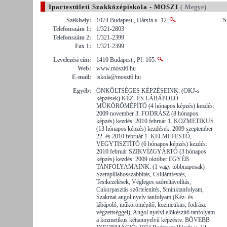
Ipartestületi Szakközépiskola - MOSZI
( Megye)
Székhely:
1074 Budapest , Hársfa u. 12.
S
Telefonszám 1:
1/321-2803
Telefonszám 2:
1/321-2399
Fax 1:
1/321-2399
Levelezési cím:
1410 Budapest , Pf: 165.
Web:
www.moszi6.hu
E-mail:
iskola@moszi6.hu
Egyéb:
ÖNKÖLTSÉGES KÉPZÉSEINK: (OKJ-s
képzések) KÉZ- ÉS LÁBÁPOLÓ
MŰKÖRÖMÉPÍTŐ (4 hónapos képzés) kezdés:
2009 november 3. FODRÁSZ (8 hónapos
képzés) kezdés: 2010 február 1. KOZMETIKUS
(13 hónapos képzés) kezdések: 2009 szeptember
22. és 2010 február 1. KELMEFESTŐ,
VEGYTISZTÍTÓ (6 hónapos képzés) kezdés:
2010 február SZIKVÍZGYÁRTÓ (3 hónapos
képzés) kezdés: 2009 október EGYÉB
TANFOLYAMAINK: (1 vagy többnaposak)
Szempillahosszabbítás, Csillámfestés,
Testkezelések, Végleges szőreltávolítás,
Cukorpasztás szőrtelenítés, Sminktanfolyam,
Szakmai angol nyelv tanfolyam (Kéz- és
lábápoló, műkörömépítő, kozmetikus, fodrász
végzettséggel), Angol nyelvi előkészítő tanfolyam
a kozmetikus kéttannyelvű képzésre. BŐVEBB