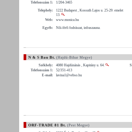
Telefonszám 1:
1/204-3465
Telephely:
1222 Budapest , Kossuth Lajos u. 25-29. emelet
13.
Web:
www.monica.hu
Egyéb:
Női-férfi fodrászat, infraszauna.
N & S Bau Bt.
(Hajdú-Bihar Megye)
Székhely:
4080 Hajdúnánás , Kapitány u. 64.
S
Telefonszám 1:
52/351-413
E-mail:
lavina1@vebso.hu
ORF-TRADE 81 Bt.
(Pest Megye)