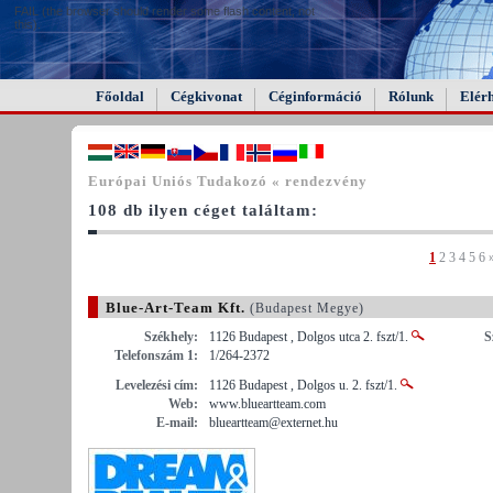
FAIL (the browser should render some flash content, not
this).
Főoldal
Cégkivonat
Céginformáció
Rólunk
Elér
Európai Uniós Tudakozó « rendezvény
108 db ilyen céget találtam:
1
2
3
4
5
6
Blue-Art-Team Kft.
(Budapest Megye)
Székhely:
1126 Budapest , Dolgos utca 2. fszt/1.
S
Telefonszám 1:
1/264-2372
Levelezési cím:
1126 Budapest , Dolgos u. 2. fszt/1.
Web:
www.blueartteam.com
E-mail:
blueartteam@externet.hu