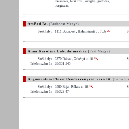
teniszezés, biciklizés, lovaglás, golfozás,
horgászás.
AmBed Bt.
(Budapest Megye)
Székhely:
1111 Budapest , Hidasnémeti u . 75/b
S
Anna Karolina Lakodalmasház
(Pest Megye)
Székhely:
2370 Dabas , Örkényi út 16.
S
Telefonszám 1:
29/361-545
Argumentum Plussz Rendezvényszervező Bt.
(Bács-Ki
Székhely:
6500 Baja , Rókus u. 16.
S
Telefonszám 1:
79/323-474