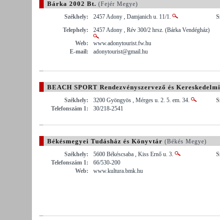
Bárka 2002 Bt.
(Fejér Megye)
Székhely:
2457 Adony , Damjanich u. 11/1.
S
Telephely:
2457 Adony , Rév 300/2 hrsz. (Bárka Vendégház)
Web:
www.adonytourist.fw.hu
E-mail:
adonytourist@gmail.hu
BEACH SPORT Rendezvényszervező és Kereskedelmi
Székhely:
3200 Gyöngyös , Mérges u. 2. 5. em. 34.
S
Telefonszám 1:
30/218-2541
Békésmegyei Tudásház és Könyvtár
(Békés Megye)
Székhely:
5600 Békéscsaba , Kiss Ernő u. 3.
S
Telefonszám 1:
66/530-200
Web:
www.kultura.bmk.hu