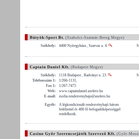
Bütyök-Sport Bt.
(Szabolcs-Szatmár-Bereg Megye)
Székhely:
4400 Nyíregyháza , Szarvas u. 4.
S
Captain Daniel Kft.
(Budapest Megye)
Székhely:
1118 Budapest , Radványi u. 23.
S
Telefonszám 1:
1/266-1131,
Fax 1:
1/267-7475
Web:
www.captaindaniel.axelero.hu
E-mail:
zsofia.rendezvenyhajo@axelero.hu
Egyéb:
A légkondicionált rendezvényhajó három
fedélzettel és 400 fő befogadóképességgel
rendelkezik.
Casino Győr Szerencsejáték Szervező Kft.
(Győr-Moso