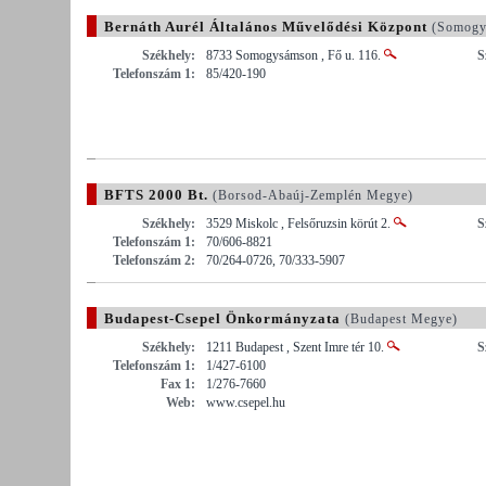
Bernáth Aurél Általános Művelődési Központ
(Somogy
Székhely:
8733 Somogysámson , Fő u. 116.
S
Telefonszám 1:
85/420-190
BFTS 2000 Bt.
(Borsod-Abaúj-Zemplén Megye)
Székhely:
3529 Miskolc , Felsőruzsin körút 2.
S
Telefonszám 1:
70/606-8821
Telefonszám 2:
70/264-0726, 70/333-5907
Budapest-Csepel Önkormányzata
(Budapest Megye)
Székhely:
1211 Budapest , Szent Imre tér 10.
S
Telefonszám 1:
1/427-6100
Fax 1:
1/276-7660
Web:
www.csepel.hu