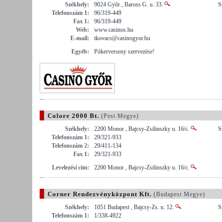
Székhely:
9024 Győr , Baross G. u. 33.
S
Telefonszám 1:
96/319-449
Fax 1:
96/319-449
Web:
www.casinos.hu
E-mail:
tkovacs@casinogyor.hu
Egyéb:
Pókerverseny szervezése!
Colore 2000 Bt.
(Pest Megye)
Székhely:
2200 Monor , Bajcsy-Zsilinszky u. 16/c.
S
Telefonszám 1:
29/321-933
Telefonszám 2:
29/411-134
Fax 1:
29/321-933
Levelezési cím:
2200 Monor , Bajcsy-Zsilinszky u. 16/c.
Corner Rendezvényközpont Kft.
(Budapest Megye)
Székhely:
1051 Budapest , Bajcsy-Zs. u. 12.
S
Telefonszám 1:
1/338-4922