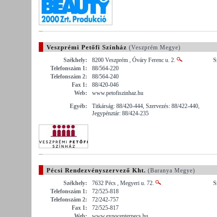
Veszprémi Petőfi Színház
(Veszprém Megye)
Székhely:
8200 Veszprém , Óváry Ferenc u. 2.
S
Telefonszám 1:
88/564-220
Telefonszám 2:
88/564-240
Fax 1:
88/420-046
Web:
www.petofiszinhaz.hu
Egyéb:
Titkárság: 88/420-444, Szervezés: 88/422-440,
Jegypénztár: 88/424-235
Pécsi Rendezvényszervező Kht.
(Baranya Megye)
Székhely:
7632 Pécs , Megyeri u. 72.
S
Telefonszám 1:
72/525-818
Telefonszám 2:
72/242-757
Fax 1:
72/525-817
Web:
www.expocenterpecs.hu