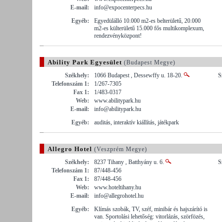
E-mail:
info@expocenterpecs.hu
Egyéb:
Egyedülálló 10.000 m2-es belterületű, 20.000
m2-es külterületű 15.000 fős multikomplexum,
rendezvényközpont!
Ability Park Egyesület
(Budapest Megye)
Székhely:
1066 Budapest , Dessewffy u. 18-20.
S
Telefonszám 1:
1/267-7305
Fax 1:
1/483-0317
Web:
www.abilitypark.hu
E-mail:
info@abilitypark.hu
Egyéb:
auditás, interaktív kiállítás, játékpark
Allegro Hotel
(Veszprém Megye)
Székhely:
8237 Tihany , Batthyány u. 6.
S
Telefonszám 1:
87/448-456
Fax 1:
87/448-456
Web:
www.hoteltihany.hu
E-mail:
info@allegrohotel.hu
Egyéb:
Klímás szobák, TV, széf, minibár és hajszárító is
van. Sportolási lehetőség: vitorlázás, szörfözés,