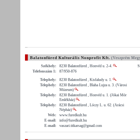
Balatonfüred Kulturális Nonprofit Kft.
(Veszprém Meg
Székhely:
8230 Balatonfüred , Honvéd u. 2-4.
S
Telefonszám 1:
87/950-876
Telephely:
8230 Balatonfüred , Kisfaludy u. 1.
Telephely:
8230 Balatonfüred , Blaha Lujza u. 3. (Városi
Múzeum)
Telephely:
8230 Balatonfüred , Honvéd u. 1. (Jókai Mór
Emlékház)
Telephely:
8230 Balatonfüred , Lóczy L. u. 62. (Arácsi
Népház)
Web:
www.furedkult.hu
E-mail:
info@furedkult.hu
E-mail:
vaszari.titkarsag@gmail.com