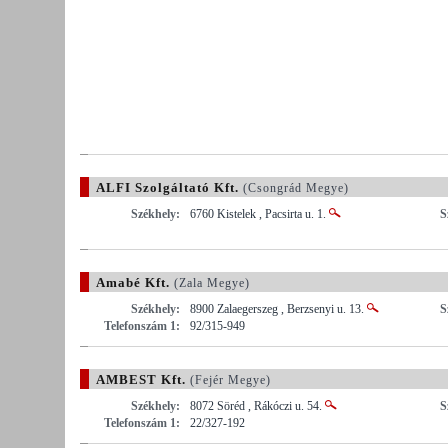
ALFI Szolgáltató Kft.
(Csongrád Megye)
Székhely:
6760 Kistelek , Pacsirta u. 1.
S
Amabé Kft.
(Zala Megye)
Székhely:
8900 Zalaegerszeg , Berzsenyi u. 13.
S
Telefonszám 1:
92/315-949
AMBEST Kft.
(Fejér Megye)
Székhely:
8072 Söréd , Rákóczi u. 54.
S
Telefonszám 1:
22/327-192