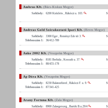
Ambrus Kft.
(Bács-Kiskun Megye)
Székhely:
6200 Kiskőrös , Rákóczi u. 103.
S
Andreas Gold Szórakoztató Ipari Kft.
(Heves Megye)
Székhely:
3300 Eger , Reményi Ede tér 3.
S
Telefonszám 1:
36/412-789
Anko 2002 Kft.
(Veszprém Megye)
Székhely:
8181 Berhida , Kossuth u. 37.
S
Telefonszám 1:
88/455-178
Ap Dóra Kft.
(Veszprém Megye)
Székhely:
8230 Balatonfüred , Rákóczi F. u. 9.
S
Telefonszám 1:
87/341-425
Arany Fortuna Kft.
(Zala Megye)
Székhely:
8900 Zalaegerszeg , Bartók B.u.29/4
S