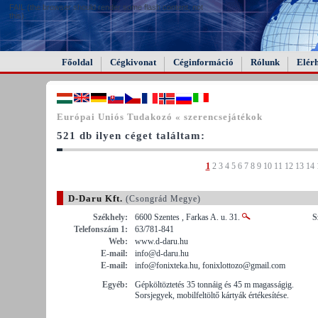
FAIL (the browser should render some flash content, not
this).
Főoldal
Cégkivonat
Céginformáció
Rólunk
Elér
Európai Uniós Tudakozó « szerencsejátékok
521 db ilyen céget találtam:
1
2
3
4
5
6
7
8
9
10
11
12
13
14
D-Daru Kft.
(Csongrád Megye)
Székhely:
6600 Szentes , Farkas A. u. 31.
S
Telefonszám 1:
63/781-841
Web:
www.d-daru.hu
E-mail:
info@d-daru.hu
E-mail:
info@fonixteka.hu, fonixlottozo@gmail.com
Egyéb:
Gépköltöztetés 35 tonnáig és 45 m magasságig.
Sorsjegyek, mobilfeltöltő kártyák értékesítése.