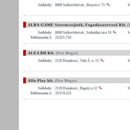
Székhely:
8000 Székesfehérvár , Brassói u. 71.
S
ALBA-GAME Szerencsejáték, Fogadásszervező Kft.
(
Székhely:
8000 Székesfehérvár , Szabadkai utca 19.
S
Telefonszám 1:
22/321-754
ALEA BH Kft.
(Pest Megye)
Székhely:
2120 Dunakeszi , Tóth Á. u. 15.
S
Alfa-Play kft.
(Pest Megye)
Székhely:
2120 Dunakeszi , Bagoly u.12.
S
Telefonszám 1:
35/374-223