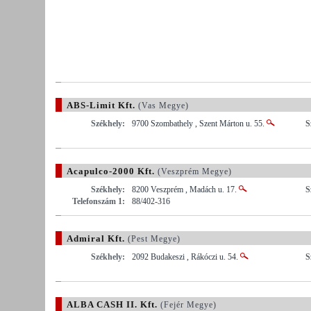
ABS-Limit Kft.
(Vas Megye)
Székhely:
9700 Szombathely , Szent Márton u. 55.
S
Acapulco-2000 Kft.
(Veszprém Megye)
Székhely:
8200 Veszprém , Madách u. 17.
S
Telefonszám 1:
88/402-316
Admiral Kft.
(Pest Megye)
Székhely:
2092 Budakeszi , Rákóczi u. 54.
S
ALBA CASH II. Kft.
(Fejér Megye)