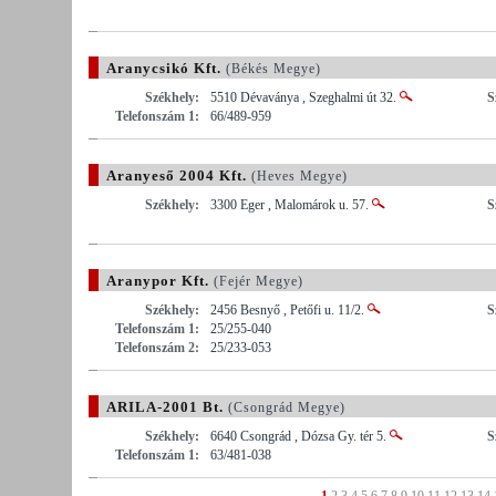
Aranycsikó Kft.
(Békés Megye)
Székhely:
5510 Dévaványa , Szeghalmi út 32.
S
Telefonszám 1:
66/489-959
Aranyeső 2004 Kft.
(Heves Megye)
Székhely:
3300 Eger , Malomárok u. 57.
S
Aranypor Kft.
(Fejér Megye)
Székhely:
2456 Besnyő , Petőfi u. 11/2.
S
Telefonszám 1:
25/255-040
Telefonszám 2:
25/233-053
ARILA-2001 Bt.
(Csongrád Megye)
Székhely:
6640 Csongrád , Dózsa Gy. tér 5.
S
Telefonszám 1:
63/481-038
1
2
3
4
5
6
7
8
9
10
11
12
13
14