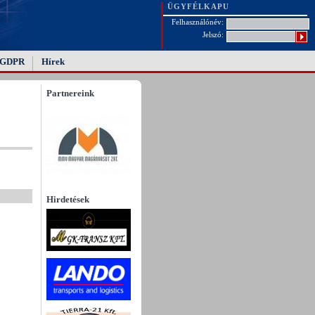
ÜGYFÉLKAPU
Felhasználónév:
Jelszó:
GDPR
Hírek
Partnereink
Hirdetések