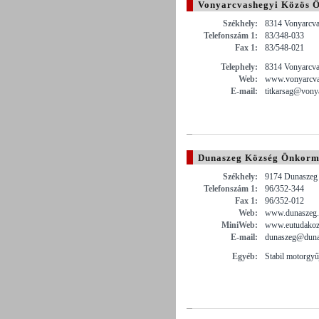
Vonyarcvashegyi Közös 
Székhely:
8314 Vonyarcva
Telefonszám 1:
83/348-033
Fax 1:
83/548-021
Telephely:
8314 Vonyarcva
Web:
www.vonyarcva
E-mail:
titkarsag@vony
Dunaszeg Község Önkorm
Székhely:
9174 Dunaszeg 
Telefonszám 1:
96/352-344
Fax 1:
96/352-012
Web:
www.dunaszeg
MiniWeb:
www.eutudakoz
E-mail:
dunaszeg@duna
Egyéb:
Stabil motorgyű