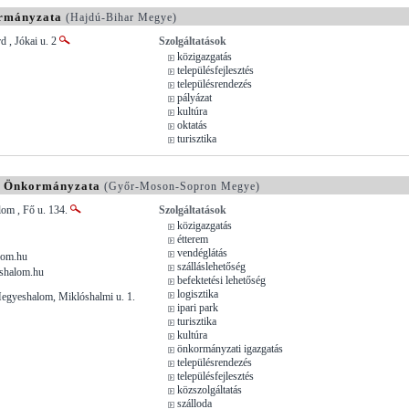
rmányzata
(Hajdú-Bihar Megye)
 , Jókai u. 2
Szolgáltatások
közigazgatás
településfejlesztés
településrendezés
pályázat
kultúra
oktatás
turisztika
g Önkormányzata
(Győr-Moson-Sopron Megye)
om , Fő u. 134.
Szolgáltatások
közigazgatás
étterem
vendéglátás
lom.hu
szálláslehetőség
shalom.hu
befektetési lehetőség
logisztika
Hegyeshalom, Miklóshalmi u. 1.
ipari park
turisztika
kultúra
önkormányzati igazgatás
településrendezés
településfejlesztés
közszolgáltatás
szálloda