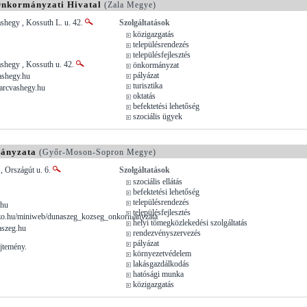
Önkormányzati Hivatal
(Zala Megye)
shegy , Kossuth L. u. 42.
Szolgáltatások
közigazgatás
településrendezés
településfejlesztés
shegy , Kossuth u. 42.
önkormányzat
pályázat
shegy.hu
turisztika
arcvashegy.hu
oktatás
befektetési lehetőség
szociális ügyek
ányzata
(Győr-Moson-Sopron Megye)
, Országút u. 6.
Szolgáltatások
szociális ellátás
befektetési lehetőség
településrendezés
.hu
településfejlesztés
o.hu/miniweb/dunaszeg_kozseg_onkormanyzata
helyi tömegközlekedési szolgáltatás
szeg.hu
rendezvényszervezés
pályázat
jtemény.
környezetvédelem
lakásgazdálkodás
hatósági munka
közigazgatás