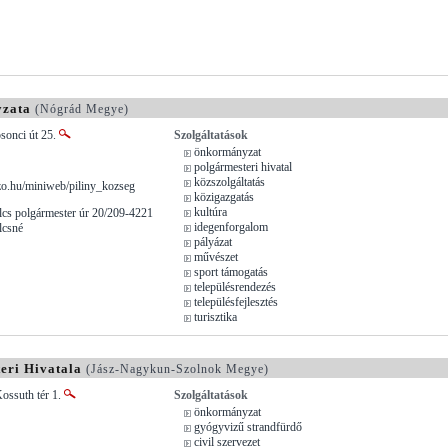
yzata
(Nógrád Megye)
osonci út 25.
Szolgáltatások
önkormányzat
polgármesteri hivatal
közszolgáltatás
.hu/miniweb/piliny_kozseg
közigazgatás
kultúra
lcs polgármester úr 20/209-4221
idegenforgalom
lcsné
pályázat
művészet
sport támogatás
településrendezés
településfejlesztés
turisztika
eri Hivatala
(Jász-Nagykun-Szolnok Megye)
ossuth tér 1.
Szolgáltatások
önkormányzat
gyógyvizű strandfürdő
civil szervezet