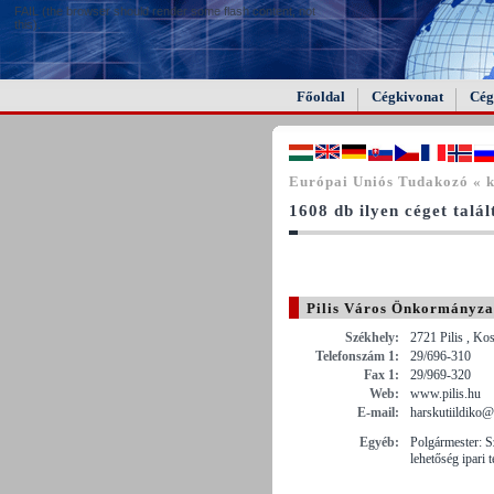
FAIL (the browser should render some flash content, not
this).
Főoldal
Cégkivonat
Cég
Európai Uniós Tudakozó « 
1608 db ilyen céget talá
Pilis Város Önkormányza
Székhely:
2721 Pilis , Ko
Telefonszám 1:
29/696-310
Fax 1:
29/969-320
Web:
www.pilis.hu
E-mail:
harskutiildiko@
Egyéb:
Polgármester: S
lehetőség ipari t