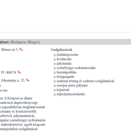
tézet
(Budapest Megye)
, Ménesi út 5.
Szolgáltatások
érdekképviselet
kiválasztás
pályáztatás
személyügyi szaktanácsadás
humánpolitika
 Pf. 906/74.
közigazgatás
, Alkotmány u. 25.
szakmai tréning és szakmai szolgáltatások
u
európai uniós pályázat
képzések
ov.hu
teljesítményértékelés
i: A Központ az állami
határozott alaptevékenysége
n jogszabályban meghatározottak
a kormány és köztisztviselők
kelésével, pályáztatásával,
zgatási személyügyi nyilvántartás
és működtetésével, egyéb központi
umánpolitikai szolgáltatások