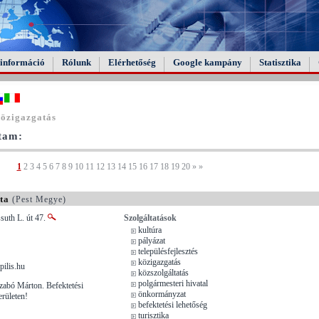
információ
Rólunk
Elérhetőség
Google kampány
Statisztika
közigazgatás
ltam:
1
2
3
4
5
6
7
8
9
10
11
12
13
14
15
16
17
18
19
20
»
»
ta
(Pest Megye)
ssuth L. út 47.
Szolgáltatások
kultúra
pályázat
településfejlesztés
közigazgatás
pilis.hu
közszolgáltatás
polgármesteri hivatal
zabó Márton. Befektetési
önkormányzat
erületen!
befektetési lehetőség
turisztika