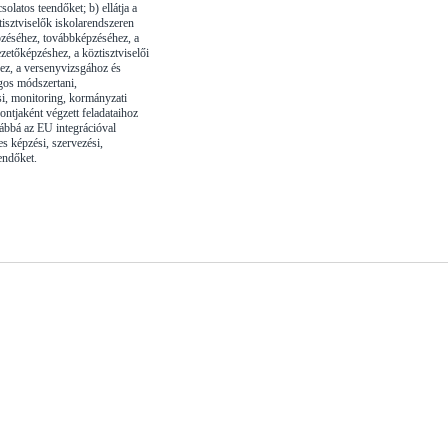
solatos teendőket; b) ellátja a
isztviselők iskolarendszeren
épzéséhez, továbbképzéséhez, a
zetőképzéshez, a köztisztviselői
ez, a versenyvizsgához és
gos módszertani,
si, monitoring, kormányzati
ontjaként végzett feladataihoz
ábbá az EU integrációval
s képzési, szervezési,
endőket.