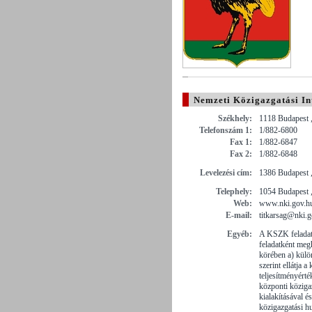
Nemzeti Közigazgatási In
Székhely:
1118 Budapest 
Telefonszám 1:
1/882-6800
Fax 1:
1/882-6847
Fax 2:
1/882-6848
Levelezési cím:
1386 Budapest ,
Telephely:
1054 Budapest 
Web:
www.nki.gov.h
E-mail:
titkarsag@nki.g
Egyéb:
A KSZK feladata
feladatként meg
körében a) külö
szerint ellátja 
teljesítményérté
központi köziga
kialakításával 
közigazgatási h