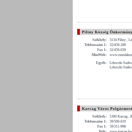
Piliny Község Önkormán
Székhely:
3134 Piliny , L
Telefonszám 1:
32/459-200
Fax 1:
32/459-039
MiniWeb:
www.eutudakozo
Egyéb:
Lehoczki Szabo
Lehoczki Szabo
Karcag Város Polgármest
Székhely:
5300 Karcag , K
Telefonszám 1:
59/500-610
Fax 1:
59/311-998
Web:
www.karcag.hu