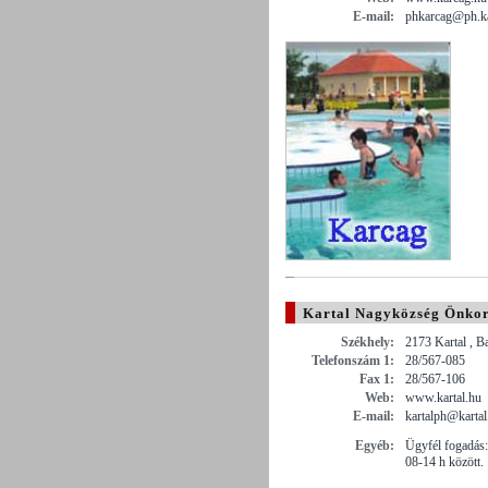
E-mail:
phkarcag@ph.k
Kartal Nagyközség Önko
Székhely:
2173 Kartal , B
Telefonszám 1:
28/567-085
Fax 1:
28/567-106
Web:
www.kartal.hu
E-mail:
kartalph@kartal
Egyéb:
Ügyfél fogadás:
08-14 h között.