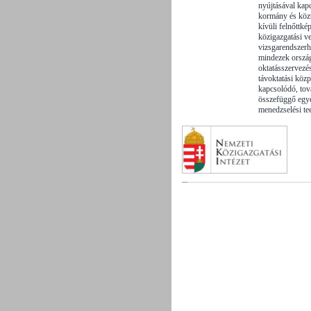
nyújtásával kapc
kormány és közt
kívüli felnőttk
közigazgatási ve
vizsgarendszerh
mindezek orszá
oktatásszervezé
távoktatási közp
kapcsolódó, tov
összefüggő egye
menedzselési te