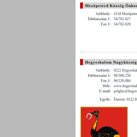
Mezőpeterd Község Önko
Székhely:
4118 Mezőpeterd
Telefonszám 1:
54/702-027
Fax 1:
54/702-028
Hegyeshalom Nagyközsé
Székhely:
9222 Hegyeshal
Telefonszám 1:
96/568-250
Fax 1:
96/220-084
Web:
www.hegyesha
E-mail:
polghiv@hegye
Egyéb:
Étterem: 9222 