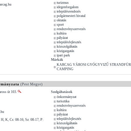
turizmus
arcag.hu
idegenforgalom
településrendezés
polgármesteri hivatal
oktatás
sport
rendezvényszervezés
kultúra
pályázat
településfejlesztés
közszolgáltatás
közigazgatás
ipari park
Márkák
KARCAG VÁROSI GYÓGYVIZŰ STRANDFÜR
CAMPING
rmányzata
(Pest Megye)
aross út 103.
Szolgáltatások
önkormányzat
turisztika
rendezvényszervezés
kultúra
.hu
pályázat
településfejlesztés
 H, K, Cs: 08-16; Sz: 08-17; P:
közszolgáltatás
közigazgatás