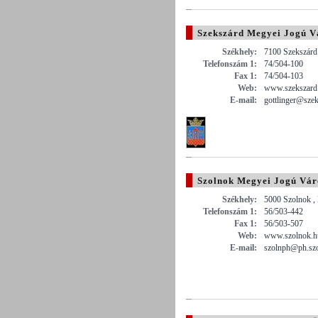
Szekszárd Megyei Jogú V
Székhely:
7100 Szekszárd 
Telefonszám 1:
74/504-100
Fax 1:
74/504-103
Web:
www.szekszard
E-mail:
gottlinger@sze
Szolnok Megyei Jogú Vár
Székhely:
5000 Szolnok , 
Telefonszám 1:
56/503-442
Fax 1:
56/503-507
Web:
www.szolnok.h
E-mail:
szolnph@ph.sz