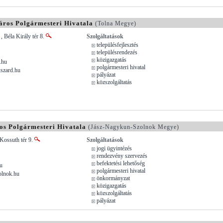
áros Polgármesteri Hivatala
(Tolna Megye)
, Béla Király tér 8.
Szolgáltatások
településfejlesztés
településrendezés
közigazgatás
.hu
polgármesteri hivatal
kszard.hu
pályázat
közszolgáltatás
os Polgármesteri Hivatala
(Jász-Nagykun-Szolnok Megye)
Kossuth tér 9.
Szolgáltatások
jogi ügyintézés
rendezvény szervezés
befektetési lehetőség
u
polgármesteri hivatal
olnok.hu
önkormányzat
közigazgatás
közszolgáltatás
pályázat