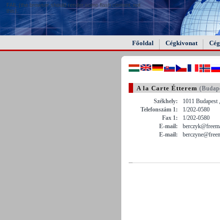
FAIL (the browser should render some flash content, not
this).
Főoldal
Cégkivonat
Cég
A la Carte Étterem
(Budap
Székhely:
1011 Budapest ,
Telefonszám 1:
1/202-0580
Fax 1:
1/202-0580
E-mail:
berczyk@freema
E-mail:
berczyne@freem