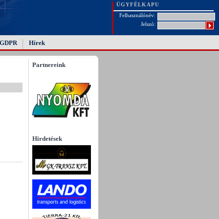
ÜGYFÉLKAPU
Felhasználónév:
Jelszó:
GDPR
Hírek
Partnereink
Hirdetések