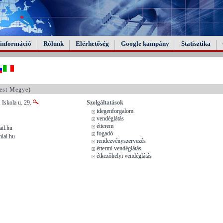
információ
Rólunk
Elérhetőség
Google kampány
Statisztika
est Megye)
 Iskola u. 29.
Szolgáltatások
idegenforgalom
vendéglátás
étterem
il.hu
fogadó
ial.hu
rendezvényszervezés
éttermi vendéglátás
étkezőhelyi vendéglátás