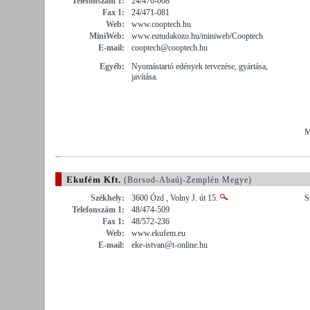
Telefonszám 1:
24/470-008
Fax 1:
24/471-081
Web:
www.cooptech.hu
MiniWeb:
www.eutudakozo.hu/miniweb/Cooptech
E-mail:
cooptech@cooptech.hu
Egyéb:
Nyomástartó edények tervezése, gyártása,
javítása.
M
Ekufém Kft.
(Borsod-Abaúj-Zemplén Megye)
Székhely:
3600 Ózd , Volny J. út 15.
S
Telefonszám 1:
48/474-509
Fax 1:
48/572-236
Web:
www.ekufem.eu
E-mail:
eke-istvan@t-online.hu