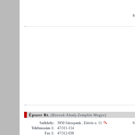
M
Épszer Rt.
(Borsod-Abaúj-Zemplén Megye)
Székhely:
3950 Sárospatak , Eötvös u. 11.
S
Telefonszám 1:
47/311-114
Fax 1:
47/312-038