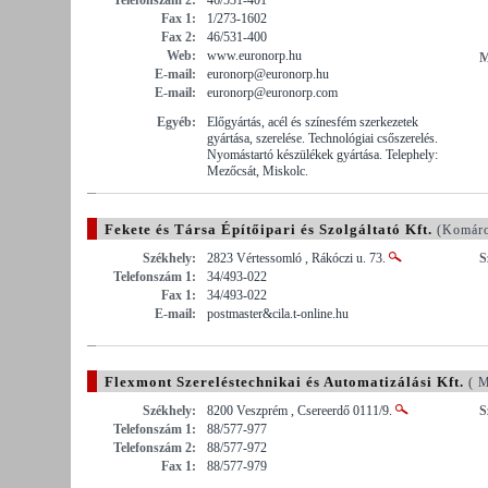
Fax 1:
1/273-1602
Fax 2:
46/531-400
Web:
www.euronorp.hu
M
E-mail:
euronorp@euronorp.hu
E-mail:
euronorp@euronorp.com
Egyéb:
Előgyártás, acél és színesfém szerkezetek
gyártása, szerelése. Technológiai csőszerelés.
Nyomástartó készülékek gyártása. Telephely:
Mezőcsát, Miskolc.
Fekete és Társa Építőipari és Szolgáltató Kft.
(Komáro
Székhely:
2823 Vértessomló , Rákóczi u. 73.
S
Telefonszám 1:
34/493-022
Fax 1:
34/493-022
E-mail:
postmaster&cila.t-online.hu
Flexmont Szereléstechnikai és Automatizálási Kft.
( M
Székhely:
8200 Veszprém , Csereerdő 0111/9.
S
Telefonszám 1:
88/577-977
Telefonszám 2:
88/577-972
Fax 1:
88/577-979