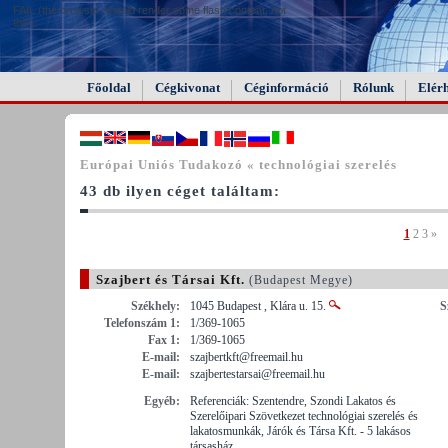
FAIL (the browser should render some flash content, not
this).
Főoldal
Cégkivonat
Céginformáció
Rólunk
Elér
Európai Uniós Tudakozó « technológiai szerelés
43 db ilyen céget találtam:
1
2
3
»
Szajbert és Társai Kft.
(Budapest Megye)
Székhely:
1045 Budapest , Klára u. 15.
S
Telefonszám 1:
1/369-1065
Fax 1:
1/369-1065
E-mail:
szajbertkft@freemail.hu
E-mail:
szajbertestarsai@freemail.hu
Egyéb:
Referenciák: Szentendre, Szondi Lakatos és
Szerelőipari Szövetkezet technológiai szerelés és
lakatosmunkák, Járók és Társa Kft. - 5 lakásos
társasház