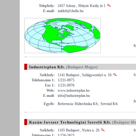
Telephely:
2457 Adony , Mátyás Király út 1.
E-mail:
imhkft@chello.hu
M
Industrieplan Kft.
(Budapest Megye)
Székhely:
1141 Budapest , Szilágysomlyó u. 10.
S
Telefonszám 1:
1/231-0975
Fax 1:
1/231-0976
Web:
www.industrieplan.hu
E-mail:
info@industrieplan.hu
M
Egyéb:
Referencia: Hídtechnika Kft., Servind Kft.
Kazán-Javszer Technológiai Szerelő Kft.
(Budapest Me
Székhely:
1105 Budapest , Nyitra u. 20.
S
Telefonszám 1:
1/256-5823