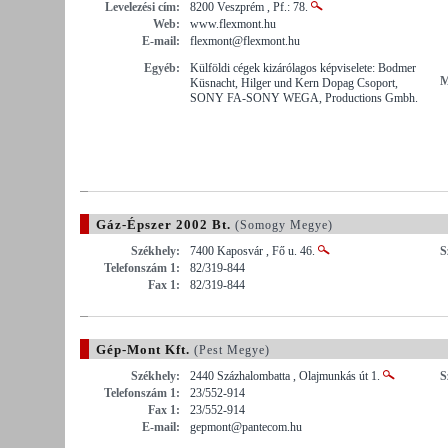
Levelezési cím:
8200 Veszprém , Pf.: 78.
Web:
www.flexmont.hu
E-mail:
flexmont@flexmont.hu
Egyéb:
Külföldi cégek kizárólagos képviselete: Bodmer
M
Küsnacht, Hilger und Kern Dopag Csoport,
SONY FA-SONY WEGA, Productions Gmbh.
Gáz-Épszer 2002 Bt.
(Somogy Megye)
Székhely:
7400 Kaposvár , Fő u. 46.
S
Telefonszám 1:
82/319-844
Fax 1:
82/319-844
Gép-Mont Kft.
(Pest Megye)
Székhely:
2440 Százhalombatta , Olajmunkás út 1.
S
Telefonszám 1:
23/552-914
Fax 1:
23/552-914
E-mail:
gepmont@pantecom.hu