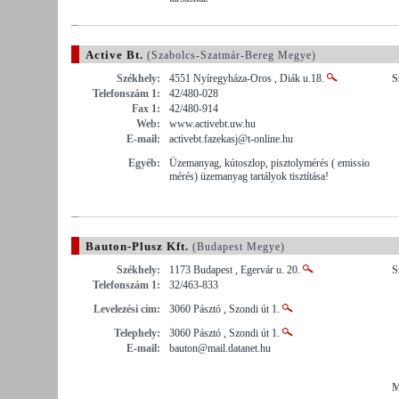
Active Bt.
(Szabolcs-Szatmár-Bereg Megye)
Székhely:
4551 Nyíregyháza-Oros , Diák u.18.
S
Telefonszám 1:
42/480-028
Fax 1:
42/480-914
Web:
www.activebt.uw.hu
E-mail:
activebt.fazekasj@t-online.hu
Egyéb:
Üzemanyag, kútoszlop, pisztolymérés ( emissio
mérés) üzemanyag tartályok tisztítása!
Bauton-Plusz Kft.
(Budapest Megye)
Székhely:
1173 Budapest , Egervár u. 20.
S
Telefonszám 1:
32/463-833
Levelezési cím:
3060 Pásztó , Szondi út 1.
Telephely:
3060 Pásztó , Szondi út 1.
E-mail:
bauton@mail.datanet.hu
M