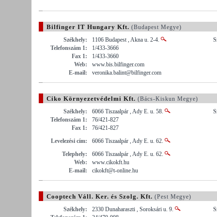
Bilfinger IT Hungary Kft.
(Budapest Megye)
Székhely:
1106 Budapest , Akna u. 2-4.
S
Telefonszám 1:
1/433-3666
Fax 1:
1/433-3660
Web:
www.bis.bilfinger.com
E-mail:
veronika.balint@bilfinger.com
Ciko Környezetvédelmi Kft.
(Bács-Kiskun Megye)
Székhely:
6066 Tiszaalpár , Ady E. u. 58.
S
Telefonszám 1:
76/421-827
Fax 1:
76/421-827
Levelezési cím:
6066 Tiszaalpár , Ady E. u. 62.
Telephely:
6066 Tiszaalpár , Ady E. u. 62.
Web:
www.cikokft.hu
E-mail:
cikokft@t-online.hu
Cooptech Váll. Ker. és Szolg. Kft.
(Pest Megye)
Székhely:
2330 Dunaharaszti , Soroksári u. 9.
S