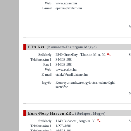
Web:
www.epszer.hu
E-mail:
epszer@axelero.hu
M
ÉTA Kkt.
(Komárom-Esztergom Megye)
Székhely:
2840 Oroszlány , Táncsics M. u. 59.
S
Telefonszám 1:
34/363-598
Fax 1:
34/363-598
Web:
www.etakkt.hu
E-mail:
etakkt@mail.datanet.hu
Egyéb:
Konveyorrendszerek gyártása, technológiai
szerelése.
M
Euro-Norp Harcon ZRt.
(Budapest Megye)
Székhely:
1149 Budapest , Angol u. 30.
S
Telefonszám 1:
1/273-1601
Telefonszám 2:
46/531-401