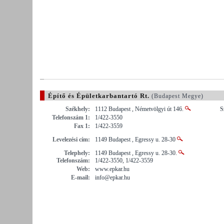
Építő és Épületkarbantartó Rt.
(Budapest Megye)
Székhely:
1112 Budapest , Németvölgyi út 146.
S
Telefonszám 1:
1/422-3550
Fax 1:
1/422-3559
Levelezési cím:
1149 Budapest , Egressy u. 28-30
Telephely:
1149 Budapest , Egressy u. 28-30.
Telefonszám:
1/422-3550, 1/422-3559
Web:
www.epkar.hu
E-mail:
info@epkar.hu