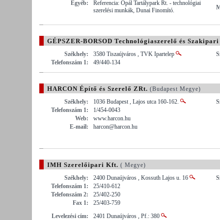
Egyéb:
Referencia: Opál Tartálypark Rt. - technológiai
M
szerelési munkák, Dunai Finomító.
GÉPSZER-BORSOD Technológiaszerelő és Szakipari 
Székhely:
3580 Tiszaújváros , TVK Ipartelep
S
Telefonszám 1:
49/440-134
HARCON Építő és Szerelő ZRt.
(Budapest Megye)
Székhely:
1036 Budapest , Lajos utca 160-162.
S
Telefonszám 1:
1/454-0043
Web:
www.harcon.hu
E-mail:
harcon@harcon.hu
IMH Szerelőipari Kft.
( Megye)
Székhely:
2400 Dunaújváros , Kossuth Lajos u. 16
S
Telefonszám 1:
25/410-612
Telefonszám 2:
25/402-250
Fax 1:
25/403-759
Levelezési cím:
2401 Dunaújváros , Pf.: 380