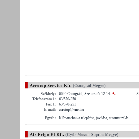
Aerotop Service Kft.
(Csongrád Megye)
Székhely:
6640 Csongrád , Szentesi út 12-14.
S
Telefonszám 1:
63/570-250
Fax 1:
63/570-251
E-mail:
aerotop@vnet.hu
Egyéb:
Klímatechnika telepítése, javítása, automatizálás.
Air Frigo El Kft.
(Győr-Moson-Sopron Megye)