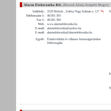
Alarm Elektronika Kft.
(Borsod-Abaúj-Zemplén Megye)
Székhely:
3529 Miskolc , Soltész Nagy Kálmán u. 127.
S
Telefonszám 1:
46/381-393
Fax 1:
46/381-394
Web:
www.alarmelektronika.hu
E-mail:
alarmelektronika@axelero.hu
E-mail:
alarmelektronika@alarmelektronika.hu
Egyéb:
Érintésvédelmi és villamos biztonságtechnikai
felülvizsgálat.
M
M