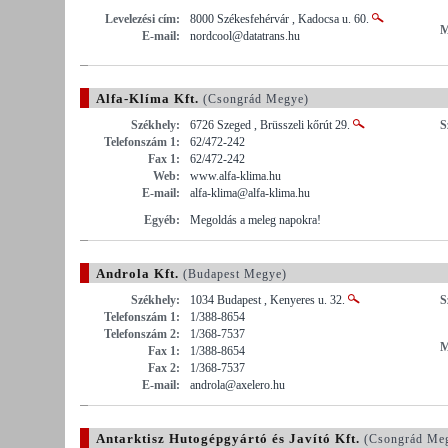
Levelezési cím:
8000 Székesfehérvár , Kadocsa u. 60.
M
E-mail:
nordcool@datatrans.hu
Alfa-Klíma Kft.
(Csongrád Megye)
Székhely:
6726 Szeged , Brüsszeli kőrút 29.
S
Telefonszám 1:
62/472-242
Fax 1:
62/472-242
Web:
www.alfa-klima.hu
E-mail:
alfa-klima@alfa-klima.hu
Egyéb:
Megoldás a meleg napokra!
Androla Kft.
(Budapest Megye)
Székhely:
1034 Budapest , Kenyeres u. 32.
S
Telefonszám 1:
1/388-8654
Telefonszám 2:
1/368-7537
M
Fax 1:
1/388-8654
Fax 2:
1/368-7537
E-mail:
androla@axelero.hu
Antarktisz Hutogépgyártó és Javító Kft.
(Csongrád Me