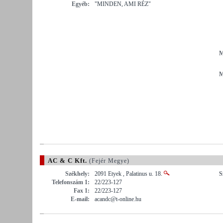
Egyéb:
"MINDEN, AMI RÉZ"
M
M
AC & C Kft.
(Fejér Megye)
Székhely:
2091 Etyek , Palatinus u. 18.
S
Telefonszám 1:
22/223-127
Fax 1:
22/223-127
E-mail:
acandc@t-online.hu