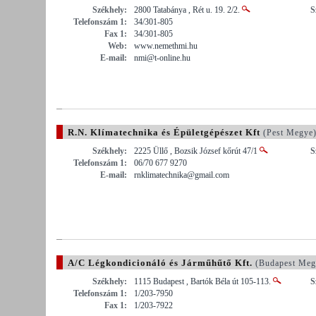
Székhely:
2800 Tatabánya , Rét u. 19. 2/2.
S
Telefonszám 1:
34/301-805
Fax 1:
34/301-805
Web:
www.nemethmi.hu
E-mail:
nmi@t-online.hu
R.N. Klímatechnika és Épületgépészet Kft
(Pest Megye
Székhely:
2225 Üllő , Bozsik József kőrút 47/1
S
Telefonszám 1:
06/70 677 9270
E-mail:
rnklimatechnika@gmail.com
A/C Légkondicionáló és Járműhűtő Kft.
(Budapest Meg
Székhely:
1115 Budapest , Bartók Béla út 105-113.
S
Telefonszám 1:
1/203-7950
Fax 1:
1/203-7922