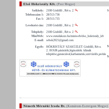
Első Hókristály Kft.
(Pest Megye)
Székhely:
2100 Gödöllő , Rét u. 2.
S
Telefonszám 1:
28/513-736
Fax 1:
28/513-735
Levelezési cím:
2100 Gödöllő , Rét u. 2.
Telephely:
2100 Gödöllő , Rét u. 2.
MiniWeb:
www.eutudakozo.hu/miniweb/elso_hokristaly_kft
E-mail:
sebok2021@gmail.com
M
Egyéb:
HÓKRISTÁLY SZAKÜZLET: Gödöllő, Rét u.
2. AVAIR-párásítók,légtisztítók. klímák
telepítése,garanciával,karbantartás,szervízelés,javítás
M
Németh Mérnöki Iroda Bt.
(Komárom-Esztergom Megye)