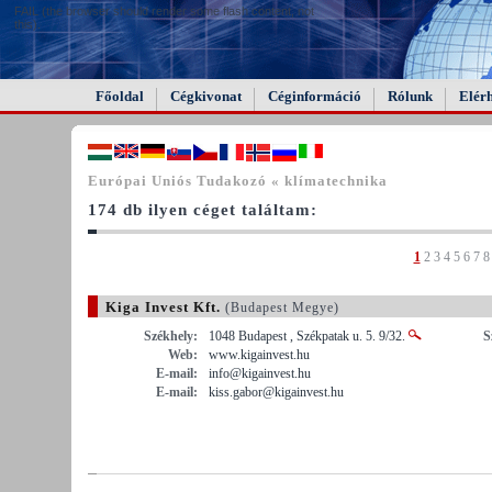
FAIL (the browser should render some flash content, not
this).
Főoldal
Cégkivonat
Céginformáció
Rólunk
Elér
Európai Uniós Tudakozó « klímatechnika
174 db ilyen céget találtam:
1
2
3
4
5
6
7
8
Kiga Invest Kft.
(Budapest Megye)
Székhely:
1048 Budapest , Székpatak u. 5. 9/32.
S
Web:
www.kigainvest.hu
E-mail:
info@kigainvest.hu
E-mail:
kiss.gabor@kigainvest.hu