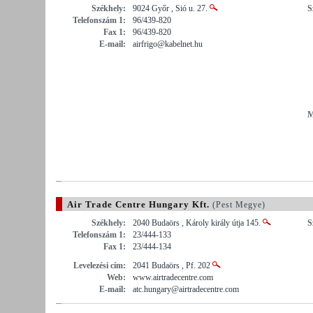
Székhely:
9024 Győr , Sió u. 27.
S
Telefonszám 1:
96/439-820
Fax 1:
96/439-820
E-mail:
airfrigo@kabelnet.hu
M
Air Trade Centre Hungary Kft.
(Pest Megye)
Székhely:
2040 Budaörs , Károly király útja 145.
S
Telefonszám 1:
23/444-133
Fax 1:
23/444-134
Levelezési cím:
2041 Budaörs , Pf. 202
Web:
www.airtradecentre.com
E-mail:
atc.hungary@airtradecentre.com