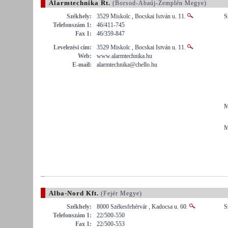
Alarmtechnika Rt.
(Borsod-Abaúj-Zemplén Megye)
Székhely:
3529 Miskolc , Bocskai István u. 11.
S
Telefonszám 1:
46/411-745
Fax 1:
46/359-847
Levelezési cím:
3529 Miskolc , Bocskai István u. 11.
Web:
www.alarmtechnika.hu
E-mail:
alarmtechnika@chello.hu
M
M
Alba-Nord Kft.
(Fejér Megye)
Székhely:
8000 Székesfehérvár , Kadocsa u. 60.
S
Telefonszám 1:
22/500-550
Fax 1:
22/500-553