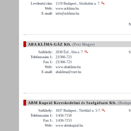
Levelezési cím:
1119 Budapest , Alsókubin u. 7.
Web:
www.acklima.hu
E-mail:
info@acklima.hu
M
ABA KLÍMA-GÁZ Kft.
(Pest Megye)
Székhely:
2030 Érd , Aba u. 7.
S
Telefonszám 1:
23/366-723
Fax 1:
23/366-723
Web:
www.abaklima.hu
E-mail:
abaklima@vnet.hu
ABM Kuprál Kereskedelmi és Szolgáltató Kft.
(Budape
Székhely:
1037 Budapest , Törökkő u. 5-7.
S
Telefonszám 1:
1/436-7150
Fax 1:
1/436-7153
Web:
www.abmkupral.hu