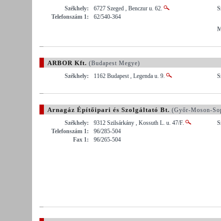
Székhely:
6727 Szeged , Benczur u. 62.
S
Telefonszám 1:
62/540-364
M
ARBOR Kft.
(Budapest Megye)
Székhely:
1162 Budapest , Legenda u. 9.
S
Arnagáz Építőipari és Szolgáltató Bt.
(Győr-Moson-So
Székhely:
9312 Szilsárkány , Kossuth L. u. 47/F.
S
Telefonszám 1:
96/285-504
Fax 1:
96/265-504