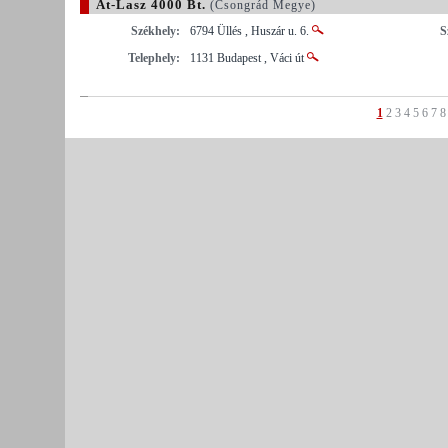
At-Lasz 4000 Bt.
(Csongrád Megye)
Székhely:
6794 Üllés , Huszár u. 6.
S
Telephely:
1131 Budapest , Váci út
1
2
3
4
5
6
7
8