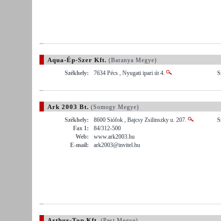
Aqua-Ép-Szer Kft.
(Baranya Megye)
Székhely:
7634 Pécs , Nyugati ipari út 4.
S
Ark 2003 Bt.
(Somogy Megye)
Székhely:
8600 Siófok , Bajcsy Zsilinszky u. 207.
S
Fax 1:
84/312-500
Web:
www.ark2003.hu
E-mail:
ark2003@invitel.hu
Arthur-Top Kft.
(Pest Megye)