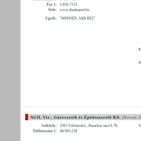
Fax 1:
1/436-7153
Web:
www.abmkupral.hu
Egyéb:
"MINDEN, AMI RÉZ"
M
M
AGIL Víz-, Gázvezeték és Építésszerelő Kft.
(Borsod-A
Székhely:
3561 Felsőzsolca , Barackos utca 9.
S
Telefonszám 1:
46/383-218