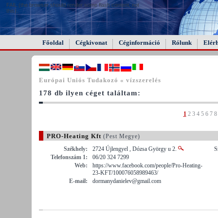
FAIL (the browser should render some flash content, not
this).
Főoldal
Cégkivonat
Céginformáció
Rólunk
Elér
Európai Uniós Tudakozó « vízszerelés
178 db ilyen céget találtam:
1
2
3
4
5
6
7
8
PRO-Heating Kft
(Pest Megye)
Székhely:
2724 Újlengyel , Dózsa György u 2.
S
Telefonszám 1:
06/20 324 7299
Web:
https://www.facebook.com/people/Pro-Heating-
23-KFT/100076058989463/
E-mail:
dormanydanielev@gmail.com