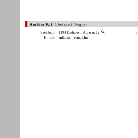
Anildia Kft.
(Budapest Megye)
Székhely:
1194 Budapest , Alpár u. 12.
S
E-mail:
anildia@freemail.hu