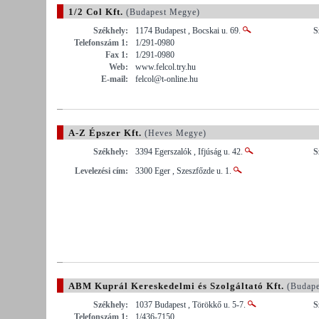
1/2 Col Kft.
(Budapest Megye)
Székhely:
1174 Budapest , Bocskai u. 69.
S
Telefonszám 1:
1/291-0980
Fax 1:
1/291-0980
Web:
www.felcol.try.hu
E-mail:
felcol@t-online.hu
A-Z Épszer Kft.
(Heves Megye)
Székhely:
3394 Egerszalók , Ifjúság u. 42.
S
Levelezési cím:
3300 Eger , Szeszfőzde u. 1.
ABM Kuprál Kereskedelmi és Szolgáltató Kft.
(Budape
Székhely:
1037 Budapest , Törökkő u. 5-7.
S
Telefonszám 1:
1/436-7150