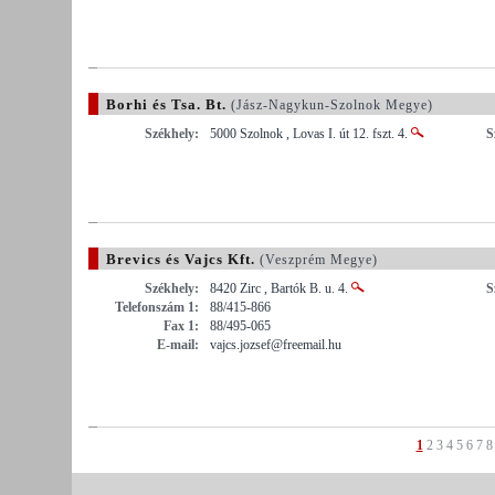
Borhi és Tsa. Bt.
(Jász-Nagykun-Szolnok Megye)
Székhely:
5000 Szolnok , Lovas I. út 12. fszt. 4.
S
Brevics és Vajcs Kft.
(Veszprém Megye)
Székhely:
8420 Zirc , Bartók B. u. 4.
S
Telefonszám 1:
88/415-866
Fax 1:
88/495-065
E-mail:
vajcs.jozsef@freemail.hu
1
2
3
4
5
6
7
8