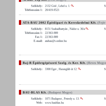
Székhely:
2132 Göd , Lehel u. 1.
S
Telefonszám 1:
20/419-9521
ATA-BAU 2002 Építőipari és Kereskedelmi Kft.
(Fejér
Székhely:
8151 Szabadbattyán , Nádor u. 36/a
S
Telefonszám 1:
22/363-989
Fax 1:
22/363-989
E-mail:
atabau@t-online.hu
Baj-R Épületgépészeti Szolg. és Ker. Kft.
(Heves Megye
Székhely:
3300 Eger , Harangláb út 12.
S
BAU-BLAS Kft.
(Budapest Megye)
Székhely:
1071 Budapest , Peterdy u. 13.
S
Web:
www.baublas.hu