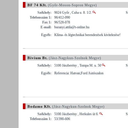
BF 74 Kft.
(Győr-Moson-Sopron Megye)
Székhely:
9024 Győr , Cuha u. 8. 1/2.
S
Telefonszám 1:
96/412-090
Fax 1:
96/528-078
E-mail:
buranyi.attila@t-online.hu
Egyéb:
Klíma- és légtechnikai berendezések kivitelezése!
Bivium Bt.
(Jász-Nagykun-Szolnok Megye)
Székhely:
5100 Jászberény , Tompa M. u. 50
S
Egyéb:
Referencia: Hatvan;Ford Autószalon
Bodamo Kft.
(Jász-Nagykun-Szolnok Megye)
Székhely:
5100 Jászberény , Herkules út 6.
S
Telefonszám 1:
53/390-606