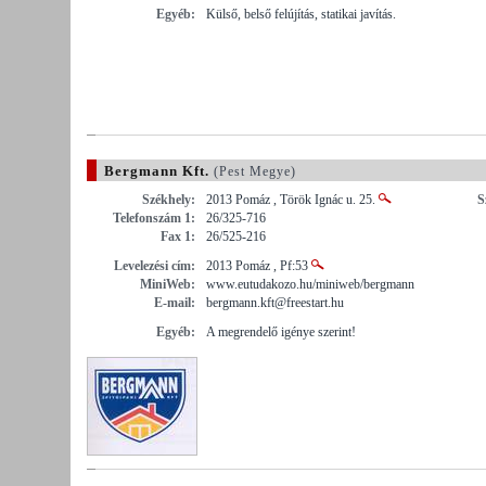
Egyéb:
Külső, belső felújítás, statikai javítás.
Bergmann Kft.
(Pest Megye)
Székhely:
2013 Pomáz , Török Ignác u. 25.
S
Telefonszám 1:
26/325-716
Fax 1:
26/525-216
Levelezési cím:
2013 Pomáz , Pf:53
MiniWeb:
www.eutudakozo.hu/miniweb/bergmann
E-mail:
bergmann.kft@freestart.hu
Egyéb:
A megrendelő igénye szerint!