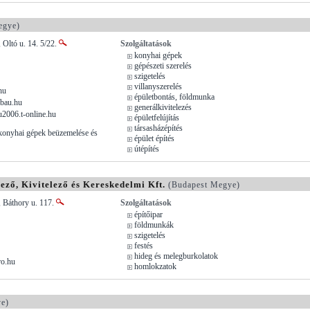
egye)
 Oltó u. 14. 5/22.
Szolgáltatások
konyhai gépek
gépészeti szerelés
szigetelés
villanyszerelés
hu
épületbontás, földmunka
bau.hu
generálkivitelezés
2006.t-online.hu
épületfelújítás
társasházépítés
konyhai gépek beüzemelése és
épület építés
útépítés
vező, Kivitelező és Kereskedelmi Kft.
(Budapest Megye)
 Báthory u. 117.
Szolgáltatások
építőipar
földmunkák
szigetelés
festés
hideg és melegburkolatok
ro.hu
homlokzatok
e)