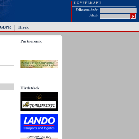
ÜGYFÉLKAPU
Felhasználónév:
Jelszó:
GDPR
Hírek
Partnereink
Hirdetések