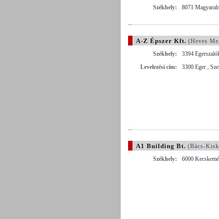
Székhely:
8071 Magyaralmá
A-Z Épszer Kft.
(Heves Me
Székhely:
3394 Egerszalók
Levelezési cím:
3300 Eger , Sze
A1 Building Bt.
(Bács-Kisk
Székhely:
6000 Kecskemét 