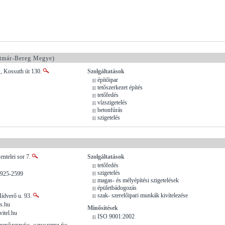
tmár-Bereg Megye)
, Kossuth út 130.
Szolgáltatások
építőipar
tetőszerkezet építés
tetőfedés
vízszigetelés
betonfúrás
szigetelés
entelei sor 7.
Szolgáltatások
tetőfedés
szigetelés
/925-2599
magas- és mélyépítési szigetelések
épületbádogozás
szak- szerelőipari munkák kivítelezése
Hídverő u. 93.
s.hu
Minősítések
itel.hu
ISO 9001:2002