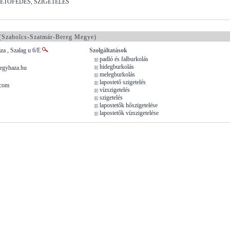
ETŐFEDÉS, SZIGETELÉS
(Szabolcs-Szatmár-Bereg Megye)
za , Szalag u 6/E
Szolgáltatások
padló és falburkolás
hidegburkolás
egyhaza.hu
melegburkolás
lapostető szigetelés
.com
vízszigetelés
szigetelés
lapostetők hőszigetelése
lapostetők vízszigetelése