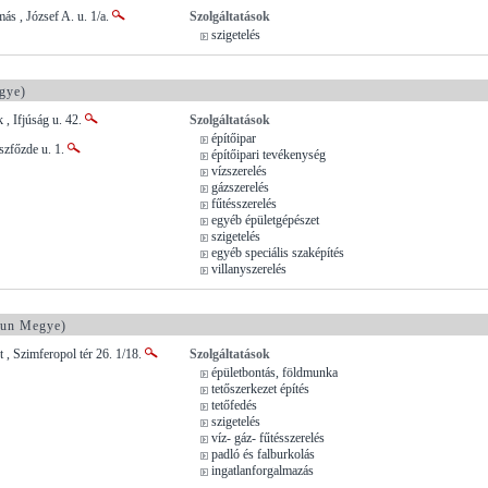
s , József A. u. 1/a.
Szolgáltatások
szigetelés
gye)
 , Ifjúság u. 42.
Szolgáltatások
építőipar
szfőzde u. 1.
építőipari tevékenység
vízszerelés
gázszerelés
fűtésszerelés
egyéb épületgépészet
szigetelés
egyéb speciális szaképítés
villanyszerelés
un Megye)
, Szimferopol tér 26. 1/18.
Szolgáltatások
épületbontás, földmunka
tetőszerkezet építés
tetőfedés
szigetelés
víz- gáz- fűtésszerelés
padló és falburkolás
ingatlanforgalmazás