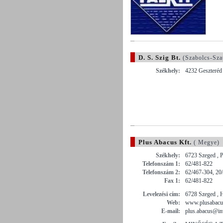
D. S. Szig Bt.
(Szabolcs-Sza
Székhely:
4232 Geszteréd 
Plus Abacus Kft.
( Megye)
Székhely:
6723 Szeged , P
Telefonszám 1:
62/481-822
Telefonszám 2:
62/467-304, 20
Fax 1:
62/481-822
Levelezési cím:
6728 Szeged , 
Web:
www.plusabacu
E-mail:
plus.abacus@inv