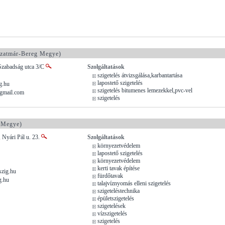
zatmár-Bereg Megye)
Szabadság utca 3/C
Szolgáltatások
szigetelés átvizsgálása,karbantartása
lapostető szigetelés
g.hu
szigetelés bitumenes lemezekkel,pvc-vel
gmail.com
szigetelés
 Megye)
 Nyári Pál u. 23.
Szolgáltatások
környezetvédelem
lapostető szigetelés
környezetvédelem
kerti tavak építése
szig.hu
fürdőtavak
g.hu
talajvíznyomás elleni szigetelés
szigeteléstechnika
épületszigetelés
szigetelések
vízszigetelés
szigetelés