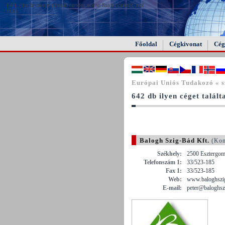
FAIL (the browser should render some flash content, not
this).
Főoldal
Cégkivonat
Cég
Európai Uniós Tudakozó « s
642 db ilyen céget talál
Balogh Szig-Bád Kft.
(Kom
Székhely:
2500 Esztergom 
Telefonszám 1:
33/523-185
Fax 1:
33/523-185
Web:
www.baloghszi
E-mail:
peter@baloghsz