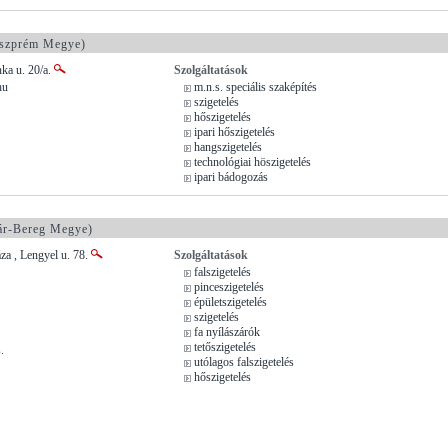
szprém Megye)
nka u. 20/a.
Szolgáltatások
hu
m.n.s. speciális szaképítés
szigetelés
hőszigetelés
ipari hőszigetelés
hangszigetelés
technológiai höszigetelés
ipari bádogozás
ár-Bereg Megye)
a , Lengyel u. 78.
Szolgáltatások
falszigetelés
pinceszigetelés
épületszigetelés
szigetelés
fa nyílászárók
tetőszigetelés
.
utólagos falszigetelés
hőszigetelés