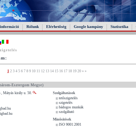
információ
Rólunk
Elérhetőség
Google kampány
Statisztika
zigetelés
tam:
1
2
3
4
5
6
7
8
9
10
11
12
13
14
15
16
17
18
19
20
»
»
árom-Esztergom Megye)
, Mátyás király u. 50.
Szolgáltatások
tetőszigetelés
szigetelés
bádogos munkák
gbad.hu
szolgáltató
igbad.hu
Minősítések
ISO 9001:2001