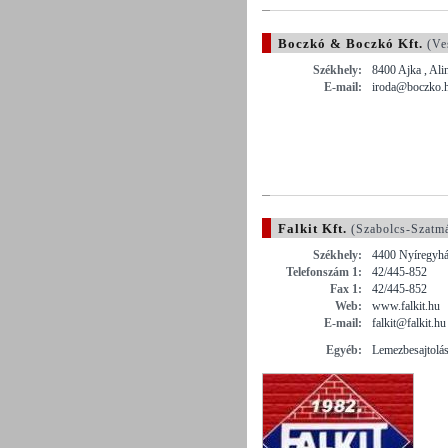
Boczkó & Boczkó Kft.
(Ve
Székhely:
8400 Ajka , Ali
E-mail:
iroda@boczko.
Falkit Kft.
(Szabolcs-Szatm
Székhely:
4400 Nyíregyház
Telefonszám 1:
42/445-852
Fax 1:
42/445-852
Web:
www.falkit.hu
E-mail:
falkit@falkit.hu
Egyéb:
Lemezbesajtolás