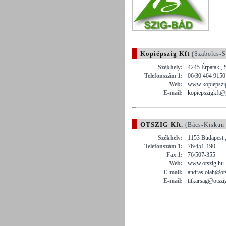
Kopiépszig Kft
(Szabolcs-S
Székhely:
4245 Érpatak , 
Telefonszám 1:
06/30 464 9150
Web:
www.kopiepszi
E-mail:
kopiepszigkft@
OTSZIG Kft.
(Bács-Kiskun
Székhely:
1153 Budapest ,
Telefonszám 1:
76/451-190
Fax 1:
76/507-355
Web:
www.otszig.hu
E-mail:
andras.olah@ot
E-mail:
titkarsag@otszi