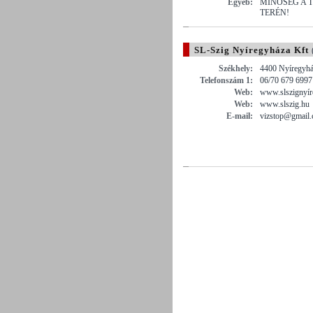
Egyéb:
MINŐSÉG A T
TERÉN!
SL-Szig Nyíregyháza Kft
Székhely:
4400 Nyíregyhá
Telefonszám 1:
06/70 679 6997
Web:
www.slszignyír
Web:
www.slszig.hu
E-mail:
vizstop@gmail