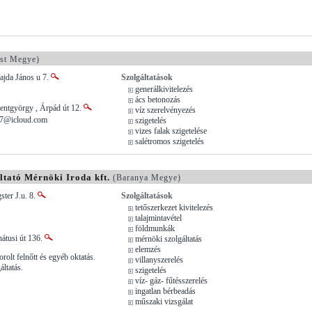
st Megye)
ajda János u 7.
Szolgáltatások
generálkivitelezés
ács betonozás
entgyörgy , Árpád út 12.
víz szerelvényezés
77@icloud.com
szigetelés
vizes falak szigetelése
salétromos szigetelés
ltató Mérnöki Iroda kft.
(Baranya Megye)
ster J.u. 8.
Szolgáltatások
tetőszerkezet kivitelezés
talajmintavétel
földmunkák
átusi út 136.
mérnöki szolgáltatás
elemzés
olt felnőtt és egyéb oktatás.
villanyszerelés
ltatás.
szigetelés
víz- gáz- fűtésszerelés
ingatlan bérbeadás
műszaki vizsgálat