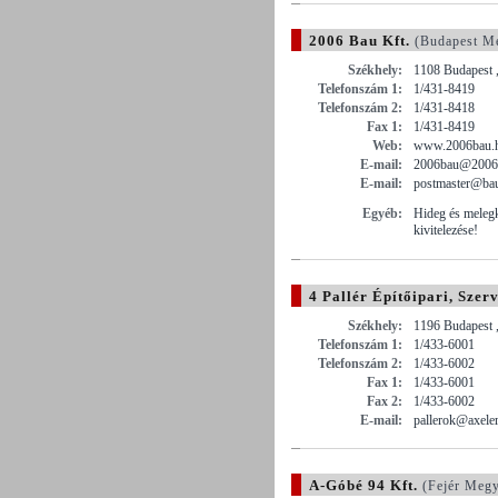
2006 Bau Kft.
(Budapest M
Székhely:
1108 Budapest ,
Telefonszám 1:
1/431-8419
Telefonszám 2:
1/431-8418
Fax 1:
1/431-8419
Web:
www.2006bau.
E-mail:
2006bau@2006
E-mail:
postmaster@bau
Egyéb:
Hideg és meleg
kivitelezése!
4 Pallér Építőipari, Szer
Székhely:
1196 Budapest ,
Telefonszám 1:
1/433-6001
Telefonszám 2:
1/433-6002
Fax 1:
1/433-6001
Fax 2:
1/433-6002
E-mail:
pallerok@axele
A-Góbé 94 Kft.
(Fejér Megy