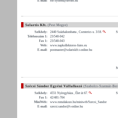
E-mail:
ror-system@invitel.hu
Solartis Kft.
(Pest Megye)
Székhely:
2440 Százhalombatta , Csenterics u. 3/18.
S
Telefonszám 1:
23/540-042
Fax 1:
23/540-043
Web:
www.napkollektoros-futes.eu
E-mail:
postmaster@solariskft.t-online.hu
M
Szécsi Sándor Egyéni Vállalkozó
(Szabolcs-Szatmár-Be
Székhely:
4551 Nyíregyháza , Élet út 67.
S
Fax 1:
42/481-704
MiniWeb:
www.eutudakozo.hu/miniweb/Szecsi_Sandor
E-mail:
szecsi.sandor@t-online.hu