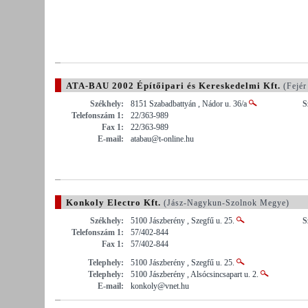
ATA-BAU 2002 Építőipari és Kereskedelmi Kft.
(Fejér
Székhely:
8151 Szabadbattyán , Nádor u. 36/a
S
Telefonszám 1:
22/363-989
Fax 1:
22/363-989
E-mail:
atabau@t-online.hu
Konkoly Electro Kft.
(Jász-Nagykun-Szolnok Megye)
Székhely:
5100 Jászberény , Szegfű u. 25.
S
Telefonszám 1:
57/402-844
Fax 1:
57/402-844
Telephely:
5100 Jászberény , Szegfű u. 25.
Telephely:
5100 Jászberény , Alsócsincsapart u. 2.
E-mail:
konkoly@vnet.hu