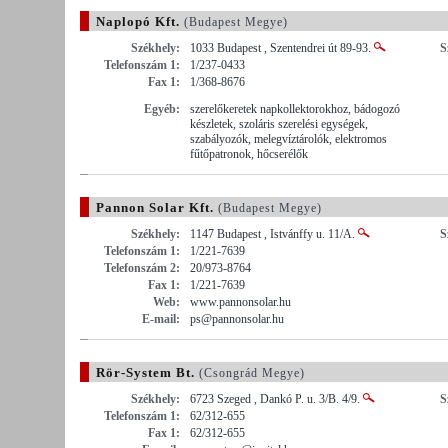
Naplopó Kft.
(Budapest Megye)
Székhely:
1033 Budapest , Szentendrei út 89-93.
S
Telefonszám 1:
1/237-0433
Fax 1:
1/368-8676
Egyéb:
szerelőkeretek napkollektorokhoz, bádogozó
készletek, szoláris szerelési egységek,
szabályozók, melegvíztárolók, elektromos
fűtőpatronok, hőcserélők
Pannon Solar Kft.
(Budapest Megye)
Székhely:
1147 Budapest , Istvánffy u. 11/A.
S
Telefonszám 1:
1/221-7639
Telefonszám 2:
20/973-8764
Fax 1:
1/221-7639
Web:
www.pannonsolar.hu
E-mail:
ps@pannonsolar.hu
Rör-System Bt.
(Csongrád Megye)
Székhely:
6723 Szeged , Dankó P. u. 3/B. 4/9.
S
Telefonszám 1:
62/312-655
Fax 1:
62/312-655