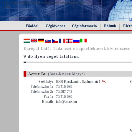
FAIL (the browser should render some flash content, not
this).
Főoldal
Cégkivonat
Céginformáció
Rólunk
Elér
Európai Uniós Tudakozó « napkollektorok kivitelezése
9 db ilyen céget találtam:
Acrux Bt.
(Bács-Kiskun Megye)
Székhely:
6000 Kecskemét , Szolnoki út 1.
S
Telefonszám 1:
76/416-689
Telefonszám 2:
76/507-742
Fax 1:
76/416-689
E-mail:
info@acrux.hu
M