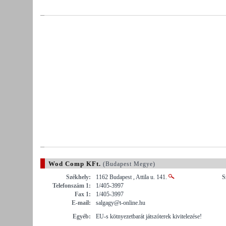
Wod Comp KFt.
(Budapest Megye)
Székhely:
1162 Budapest , Attila u. 141.
S
Telefonszám 1:
1/405-3997
Fax 1:
1/405-3997
E-mail:
salgagy@t-online.hu
Egyéb:
EU-s kötnyezetbarát játszóterek kivitelezése!