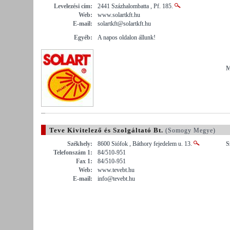
Levelezési cím:
2441 Százhalombatta , Pf. 185.
Web:
www.solartkft.hu
E-mail:
solartkft@solartkft.hu
Egyéb:
A napos oldalon állunk!
M
Teve Kivitelező és Szolgáltató Bt.
(Somogy Megye)
Székhely:
8600 Siófok , Báthory fejedelem u. 13.
S
Telefonszám 1:
84/510-951
Fax 1:
84/510-951
Web:
www.tevebt.hu
E-mail:
info@tevebt.hu