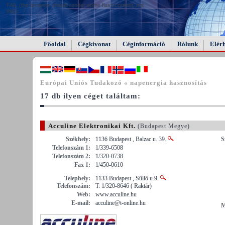
FAIL (the browser should render some flash content, not
this).
Főoldal
Cégkivonat
Céginformáció
Rólunk
Elér
Európai Uniós Tudakozó « napenergia hasznosítás
17 db ilyen céget találtam:
Acculine Elektronikai Kft.
(Budapest Megye)
Székhely:
1136 Budapest , Balzac u. 39.
S
Telefonszám 1:
1/339-6508
Telefonszám 2:
1/320-0738
Fax 1:
1/450-0610
Telephely:
1133 Budapest , Süllő u.9.
Telefonszám:
T: 1/320-8646 ( Raktár)
Web:
www.acculine.hu
E-mail:
acculine@t-online.hu
M