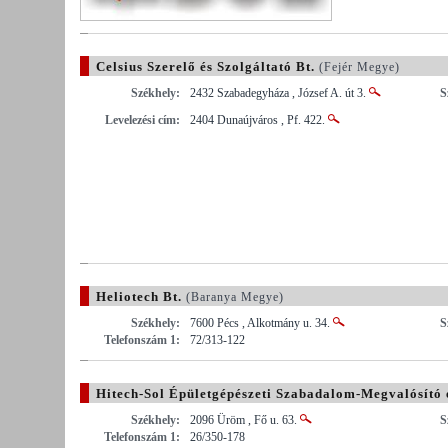
Celsius Szerelő és Szolgáltató Bt.
(Fejér Megye)
Székhely:
2432 Szabadegyháza , József A. út 3.
S
Levelezési cím:
2404 Dunaújváros , Pf. 422.
Heliotech Bt.
(Baranya Megye)
Székhely:
7600 Pécs , Alkotmány u. 34.
S
Telefonszám 1:
72/313-122
Hitech-Sol Épületgépészeti Szabadalom-Megvalósító 
Székhely:
2096 Üröm , Fő u. 63.
S
Telefonszám 1:
26/350-178