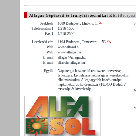
Alfagas Gépészeti és Irányítástechnikai Kft.
(Budapest
Székhely:
1089 Budapest , Elnök u. 1.
S
Telefonszám 1:
1/216-1500
Fax 1:
1/216-2500
Levelezési cím:
1194 Budapest , Temesvár u. 153.
Web:
www.alfasol.hu
Web:
www.alfagas.hu
E-mail:
alfagas@alfagas.hu
E-mail:
alfasol@alfagas.hu
Egyéb:
Napenergia hasznosító rendszerek tervezése,
fejlesztése, kivitelezése lakossági és kereskedelmi
alkalmazásokra. A legnagyobb közép-európai
napkollektoros hűtőrendszer (TESCO Budaörs)
tervezője és kivitelezője.
M
M