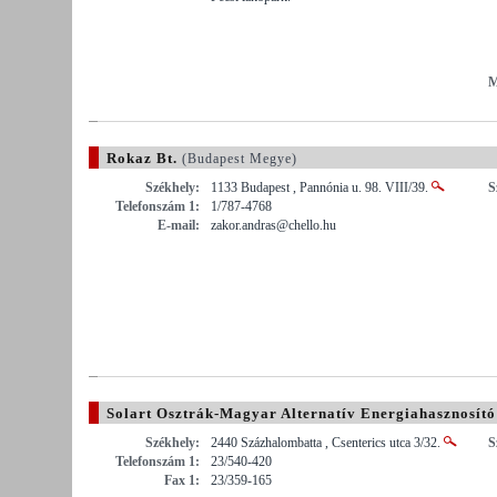
M
Rokaz Bt.
(Budapest Megye)
Székhely:
1133 Budapest , Pannónia u. 98. VIII/39.
S
Telefonszám 1:
1/787-4768
E-mail:
zakor.andras@chello.hu
Solart Osztrák-Magyar Alternatív Energiahasznosító
Székhely:
2440 Százhalombatta , Csenterics utca 3/32.
S
Telefonszám 1:
23/540-420
Fax 1:
23/359-165