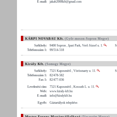
E-mail:
jakab2008kft@gmail.com
KÁRPI NOVABAU Kft.
(Győr-moson-Sopron Megye)
Székhely:
9400 Sopron , Ipari Park, Verő József u. 1.
S
Telefonszám 1:
99/514-518
Király Kft.
(Somogy Megye)
Székhely:
7521 Kaposmérő , Vörösmarty u. 11.
S
Telefonszám 1:
82/478-582
Fax 1:
82/477-036
Levelezési cím:
7521 Kaposmérő , Kossuth L. u. 11.
Web:
www.kiraly-kft.hu
E-mail:
info@kiralykft.hu
Egyéb:
Gáztartályok telepítése.
Mester Ferenc Magánvállalkozó
(Veszprém Megye)