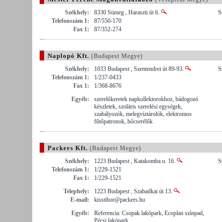
Székhely:
8330 Sümeg , Haraszti út 6.
S
Telefonszám 1:
87/550-170
Fax 1:
87/352-274
Naplopó Kft.
(Budapest Megye)
Székhely:
1033 Budapest , Szentendrei út 89-93.
S
Telefonszám 1:
1/237-0433
Fax 1:
1/368-8676
Egyéb:
szerelőkeretek napkollektorokhoz, bádogozó
készletek, szoláris szerelési egységek,
szabályozók, melegvíztárolók, elektromos
fűtőpatronok, hőcserélők
Packers Kft.
(Budapest Megye)
Székhely:
1223 Budapest , Katakomba u. 16.
S
Telefonszám 1:
1/229-1521
Fax 1:
1/229-1521
Telephely:
1223 Budapest , Szabadkai út 13.
E-mail:
kisstibor@packers.hu
Egyéb:
Referencia: Csopak lakópark, Ecoplan színpad,
Pécsi lakópark.