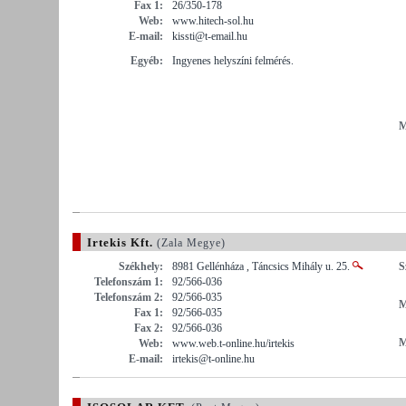
Fax 1:
26/350-178
Web:
www.hitech-sol.hu
E-mail:
kissti@t-email.hu
Egyéb:
Ingyenes helyszíni felmérés.
M
Irtekis Kft.
(Zala Megye)
Székhely:
8981 Gellénháza , Táncsics Mihály u. 25.
S
Telefonszám 1:
92/566-036
Telefonszám 2:
92/566-035
M
Fax 1:
92/566-035
Fax 2:
92/566-036
M
Web:
www.web.t-online.hu/irtekis
E-mail:
irtekis@t-online.hu