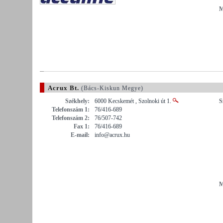
M
Acrux Bt.
(Bács-Kiskun Megye)
Székhely:
6000 Kecskemét , Szolnoki út 1.
S
Telefonszám 1:
76/416-689
Telefonszám 2:
76/507-742
Fax 1:
76/416-689
E-mail:
info@acrux.hu
M