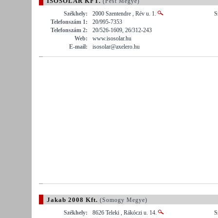
ISOSOLAR KFT.
(Pest Megye)
Székhely:
2000 Szentendre , Rév u. 1.
S
Telefonszám 1:
20/995-7353
Telefonszám 2:
20/526-1609, 26/312-243
Web:
www.isosolar.hu
E-mail:
isosolar@axelero.hu
Jakab 2008 Kft.
(Somogy Megye)
Székhely:
8626 Teleki , Rákóczi u. 14.
S