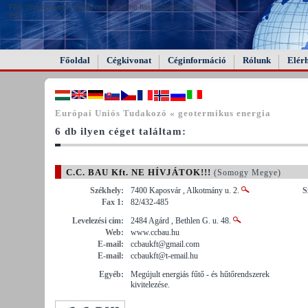
FAIL (the browser should render some flash content, not
this).
Főoldal
Cégkivonat
Céginformáció
Rólunk
Elér
Európai Uniós Tudakozó « geotermikus energia
6 db ilyen céget találtam:
C.C. BAU Kft. NE HÍVJÁTOK!!!
(Somogy Megye)
Székhely:
7400 Kaposvár , Alkotmány u. 2.
S
Fax 1:
82/432-485
Levelezési cím:
2484 Agárd , Bethlen G. u. 48.
Web:
www.ccbau.hu
E-mail:
ccbaukft@gmail.com
E-mail:
ccbaukft@t-email.hu
Egyéb:
Megújult energiás fűtő - és hűtőrendszerek
kivitelezése.