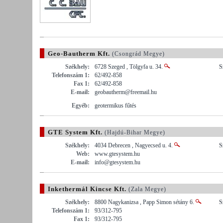
Geo-Bautherm Kft.
(Csongrád Megye)
Székhely:
6728 Szeged , Tölgyfa u. 34.
S
Telefonszám 1:
62/492-858
Fax 1:
62/492-858
E-mail:
geobautherm@freemail.hu
Egyéb:
geotermikus fűtés
GTE System Kft.
(Hajdú-Bihar Megye)
Székhely:
4034 Debrecen , Nagyecsed u. 4.
S
Web:
www.gtesystem.hu
E-mail:
info@gtesystem.hu
Inkethermál Kincse Kft.
(Zala Megye)
Székhely:
8800 Nagykanizsa , Papp Simon sétány 6.
S
Telefonszám 1:
93/312-795
Fax 1:
93/312-795