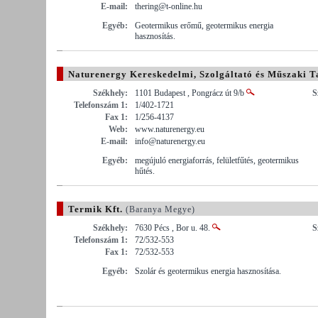
E-mail:
thering@t-online.hu
Egyéb:
Geotermikus erőmű, geotermikus energia
hasznosítás.
Naturenergy Kereskedelmi, Szolgáltató és Műszaki T
Székhely:
1101 Budapest , Pongrácz út 9/b
S
Telefonszám 1:
1/402-1721
Fax 1:
1/256-4137
Web:
www.naturenergy.eu
E-mail:
info@naturenergy.eu
Egyéb:
megújuló energiaforrás, felületfűtés, geotermikus
hűtés.
Termik Kft.
(Baranya Megye)
Székhely:
7630 Pécs , Bor u. 48.
S
Telefonszám 1:
72/532-553
Fax 1:
72/532-553
Egyéb:
Szolár és geotermikus energia hasznosítása.