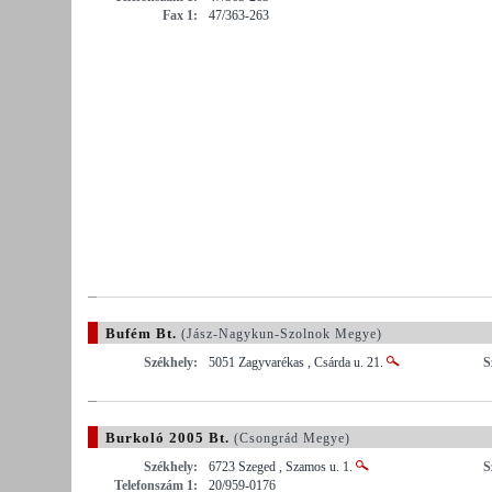
Fax 1:
47/363-263
Bufém Bt.
(Jász-Nagykun-Szolnok Megye)
Székhely:
5051 Zagyvarékas , Csárda u. 21.
S
Burkoló 2005 Bt.
(Csongrád Megye)
Székhely:
6723 Szeged , Szamos u. 1.
S
Telefonszám 1:
20/959-0176