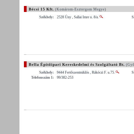
Bécsi 15 Kft.
(Komárom-Esztergom Megye)
Székhely:
2528 Úny , Sallai Imre u. 8/a.
S
Bella Építőipari Kereskedelmi és Szolgáltató Bt.
(Győ
Székhely:
9444 Fertőszentmiklós , Rákóczi F. u.75.
S
Telefonszám 1:
99/382-253