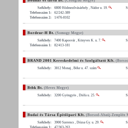
Bodnár és társa Bt.
(Csongrád Megye)
Székhely:
6800 Hódmezővásárhely , Nádor u. 19.
S
Telefonszám 1:
62/242-389
Telefonszám 2:
1/476-8102
Bordeur-H Bt.
(Somogy Megye)
Székhely:
7400 Kaposvár , Könyves K. u. 7.
S
Telefonszám 1:
82/413-181
BRAND 2001 Kereskedelmi és Szolgáltató Kft.
(Borso
Székhely:
3812 Monaj , Béke u. 47. szám
S
Btbk Bt.
(Heves Megye)
Székhely:
3200 Gyöngyös , Diófa u. 25.
S
Budai és Társa Építőipari Kft.
(Borsod-Abaúj-Zemplén 
Székhely:
3900 Szerencs , Dózsa Gy. u. 29.
S
Telefonszám 1:
47/363-263