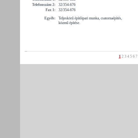
Telefonszám 2:
32/354-676
Fax 1:
32/354-676
Egyéb:
Teljeskörű építőipari munka, csatornaépítés,
közmű építése.
1
2
3
4
5
6
7