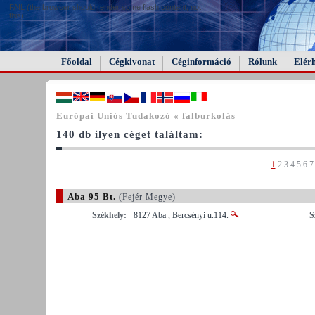
FAIL (the browser should render some flash content, not
this).
Főoldal
Cégkivonat
Céginformáció
Rólunk
Elér
Európai Uniós Tudakozó « falburkolás
140 db ilyen céget találtam:
1
2
3
4
5
6
7
Aba 95 Bt.
(Fejér Megye)
Székhely:
8127 Aba , Bercsényi u.114.
S