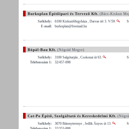
Burkoplan Építőipari és Tervező Kft.
(Bács-Kiskun Me
Székhely:
6100 Kiskunfélegyháza , Darvas tér 3. V/59.
S
E-mail:
burkoplan@freemail.hu
Böpál-Bau Kft.
(Nógrád Megye)
Székhely:
3100 Salgótarján , Csokonai út 63.
S
Telefonszám 1:
32/457-098
Cat-Po Építő, Szolgáltató és Kereskedelmi Kft.
(Nógrá
Székhely:
3070 Bátonyterenye , Jedlik Ányos út 13.
S
Telefonszám 1:
32/353-888