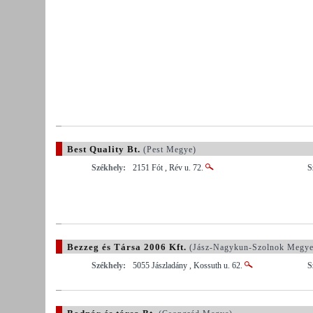
Best Quality Bt.
(Pest Megye)
Székhely:
2151 Fót , Rév u. 72.
S
Bezzeg és Társa 2006 Kft.
(Jász-Nagykun-Szolnok Megye
Székhely:
5055 Jászladány , Kossuth u. 62.
S