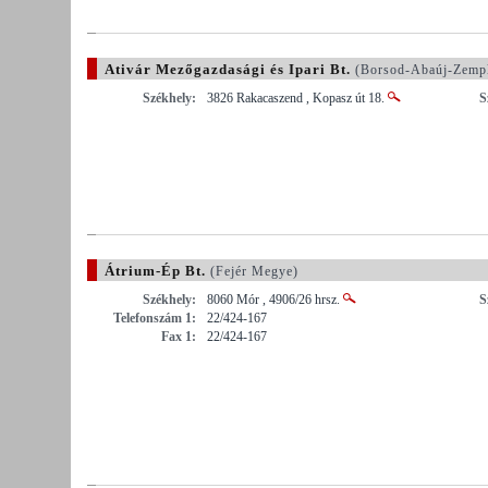
Ativár Mezőgazdasági és Ipari Bt.
(Borsod-Abaúj-Zemp
Székhely:
3826 Rakacaszend , Kopasz út 18.
S
Átrium-Ép Bt.
(Fejér Megye)
Székhely:
8060 Mór , 4906/26 hrsz.
S
Telefonszám 1:
22/424-167
Fax 1:
22/424-167