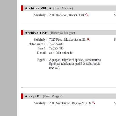
Architekt-98 Bt.
(Pest Megye)
Székhely:
2300 Ráckeve , Becsei út 40.
S
Archivolt Kft.
(Baranya Megye)
Székhely:
7627 Pécs , Matakovics u. 21.
S
Telefonszám 1:
72/225-480
Fax 1:
72/225-480
E-mail:
zaki10@t-online.hu
Egyéb:
Aquapark teljeskörű építése, karbantartása.
Építőipar (általános), padló és falburkolás
(egyedi).
Atargi Bt.
(Pest Megye)
Székhely:
2000 Szentendre , Bajcsy-Zs. u. 8.
S