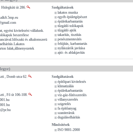
 Hidegkúti út 286.
Szolgáltatások
lakatos munka
egyéb épületgépészet
alkft.5mp.eu
épületkarbantartás
@gmail.com
tűzgátló tolókapuk
tűzgátló ajtók
, egyéni kivitelezést vállalunk.
takarítás, tisztítás
tolókapuk beszerélese
penészmentesítés
ranciával.Időszaki és alkalomszerü
felújítás, karbantartás
aelhárítás.Lakatos
nyílászárók javítása
ton falak,állmenyezetek
ajtó- és ablakjavítás
Megye)
zti , Domb utca 62.
Szolgáltatások
építőipari kivitelezés
klimatizálás
épületkarbantartás
ti , Fő út 106-108.
víz-gáz-fűtésszerelés
villanyszerelés
001.hu
szigetelés
2001.hu
fa építőanyag
t@pr.hu
szaniteráruk
duguláselhárítás
Minősítések
ISO 9001-2000