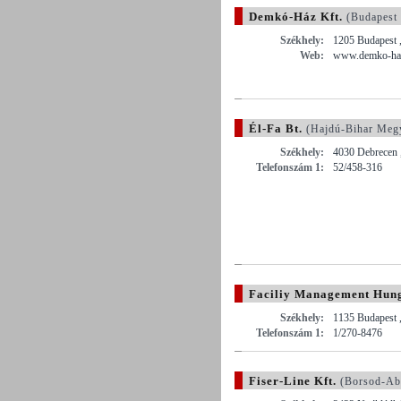
Demkó-Ház Kft.
(Budapest
Székhely:
1205 Budapest ,
Web:
www.demko-ha
Él-Fa Bt.
(Hajdú-Bihar Meg
Székhely:
4030 Debrecen 
Telefonszám 1:
52/458-316
Faciliy Management Hung
Székhely:
1135 Budapest ,
Telefonszám 1:
1/270-8476
Fiser-Line Kft.
(Borsod-Ab