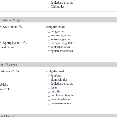
épületkarbantartás
földmunka
Szolnok Megye)
 , Szelei út 40.
Szolgáltatások
gépgyártás
szerszámgyártás
készülékgyártás
 , Sportpálya u. 1.
energia szolgáltatás
gépkarbantartás
ruukki.com
épületkarbantartás
est Megye)
 Attila u. 81.
Szolgáltatások
építőipar
alpintechnika
épületkarbantartás
o01.hu
festés
xelero.hu
mázolás
homlokzati felújítás
galambvédelem
bádogosmunkák
st Megye)