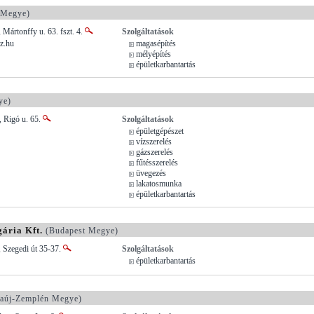
 Megye)
 Mártonffy u. 63. fszt. 4.
Szolgáltatások
z.hu
magasépítés
mélyépítés
épületkarbantartás
ye)
, Rigó u. 65.
Szolgáltatások
épületgépészet
vízszerelés
gázszerelés
fűtésszerelés
üvegezés
lakatosmunka
épületkarbantartás
ária Kft.
(Budapest Megye)
 Szegedi út 35-37.
Szolgáltatások
épületkarbantartás
aúj-Zemplén Megye)