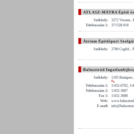
ATLASZ-MÁTRA Építő és 
Székhely:
3272 Visonta ,
Telefonszám 1:
37//528-018
Átrium Építőipari Szolgá
Székhely:
2700 Cegléd , 
Balusztrád Ingatlanfejles
Székhely:
1105 Budapest 
Telefonszám 1:
1/432-6702, 1/
Telefonszám 2:
1/432-3607
Fax 1:
1/432-3608
Web:
www.balusztrad
E-mail:
info@balusztrad