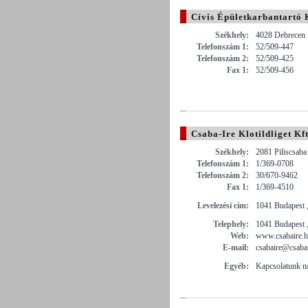
Cívis Épületkarbantartó K
Székhely:
4028 Debrecen ,
Telefonszám 1:
52/509-447
Telefonszám 2:
52/509-425
Fax 1:
52/509-456
Csaba-Ire Klotildliget Kft
Székhely:
2081 Piliscsaba
Telefonszám 1:
1/369-0708
Telefonszám 2:
30/670-9462
Fax 1:
1/369-4510
Levelezési cím:
1041 Budapest ,
Telephely:
1041 Budapest ,
Web:
www.csabaire.
E-mail:
csabaire@csaba
Egyéb:
Kapcsolatunk n