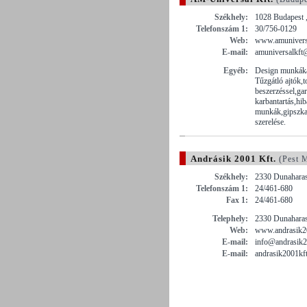
Székhely:
1028 Budapest ,
Telefonszám 1:
30/756-0129
Web:
www.amunivers
E-mail:
amuniversalkft
Egyéb:
Design munkákat
Tűzgátló ajtók,
beszerzéssel,ga
karbantartás,hib
munkák,gipszkar
szerelése.
Andrásik 2001 Kft.
(Pest 
Székhely:
2330 Dunaharas
Telefonszám 1:
24/461-680
Fax 1:
24/461-680
Telephely:
2330 Dunaharasz
Web:
www.andrasik2
E-mail:
info@andrasik
E-mail:
andrasik2001kf