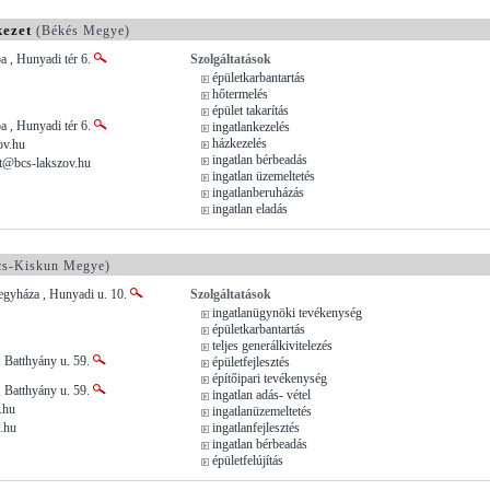
kezet
(Békés Megye)
 , Hunyadi tér 6.
Szolgáltatások
épületkarbantartás
hőtermelés
épület takarítás
 , Hunyadi tér 6.
ingatlankezelés
házkezelés
ov.hu
ingatlan bérbeadás
et@bcs-lakszov.hu
ingatlan üzemeltetés
ingatlanberuházás
ingatlan eladás
s-Kiskun Megye)
egyháza , Hunyadi u. 10.
Szolgáltatások
ingatlanügynöki tevékenység
épületkarbantartás
teljes generálkivitelezés
 Batthyány u. 59.
épületfejlesztés
építőipari tevékenység
 Batthyány u. 59.
ingatlan adás- vétel
.hu
ingatlanüzemeltetés
.hu
ingatlanfejlesztés
ingatlan bérbeadás
épületfelújítás