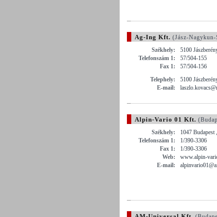
Ag-Ing Kft.
(Jász-Nagykun-
Székhely:
5100 Jászberény
Telefonszám 1:
57/504-155
Fax 1:
57/504-156
Telephely:
5100 Jászberény
E-mail:
laszlo.kovacs@
Alpin-Vario 01 Kft.
(Budap
Székhely:
1047 Budapest ,
Telefonszám 1:
1/390-3306
Fax 1:
1/390-3306
Web:
www.alpin-vari
E-mail:
alpinvario01@a
AM-Universal Kft.
(Budape