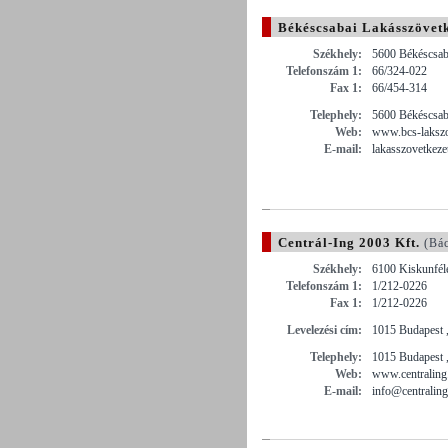
Békéscsabai Lakásszövet
Székhely:
5600 Békéscsaba
Telefonszám 1:
66/324-022
Fax 1:
66/454-314
Telephely:
5600 Békéscsaba
Web:
www.bcs-laksz
E-mail:
lakasszovetkez
Centrál-Ing 2003 Kft.
(Bác
Székhely:
6100 Kiskunfél
Telefonszám 1:
1/212-0226
Fax 1:
1/212-0226
Levelezési cím:
1015 Budapest ,
Telephely:
1015 Budapest ,
Web:
www.centraling
E-mail:
info@centraling