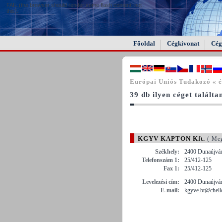
FAIL (the browser should render some flash content, not
this).
Főoldal
Cégkivonat
Cég
Európai Uniós Tudakozó « é
39 db ilyen céget találta
KGYV KAPTON Kft.
( Me
Székhely:
2400 Dunaújváro
Telefonszám 1:
25/412-125
Fax 1:
25/412-125
Levelezési cím:
2400 Dunaújváro
E-mail:
kgyve.bt@chell