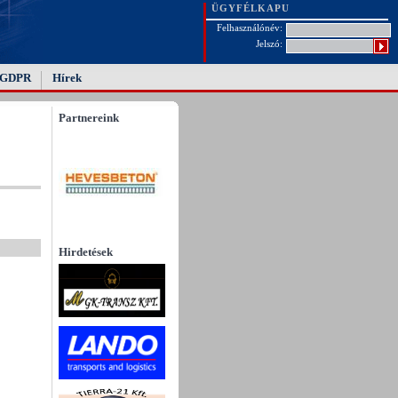
ÜGYFÉLKAPU
Felhasználónév:
Jelszó:
GDPR
Hírek
Partnereink
Hirdetések