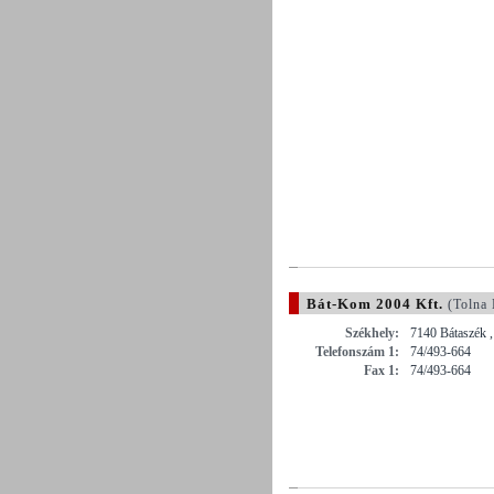
Bát-Kom 2004 Kft.
(Tolna
Székhely:
7140 Bátaszék ,
Telefonszám 1:
74/493-664
Fax 1:
74/493-664