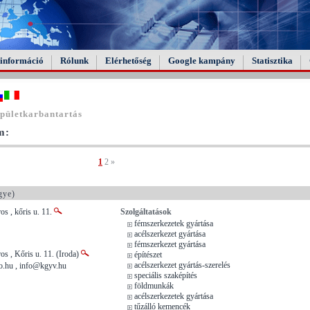
információ
Rólunk
Elérhetőség
Google kampány
Statisztika
pületkarbantartás
m:
1
2
»
gye)
s , kőris u. 11.
Szolgáltatások
fémszerkezetek gyártása
acélszerkezet gyártása
fémszerkezet gyártása
s , Kőris u. 11. (Iroda)
építészet
acélszerkezet gyártás-szerelés
o.hu , info@kgyv.hu
speciális szaképítés
földmunkák
acélszerkezetek gyártása
tűzálló kemencék