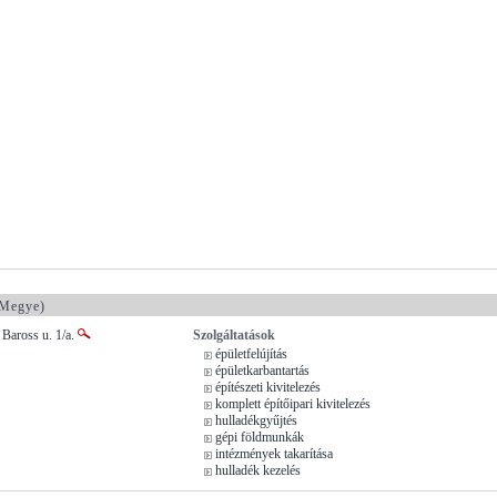
 Megye)
 Baross u. 1/a.
Szolgáltatások
épületfelújítás
épületkarbantartás
építészeti kivitelezés
komplett építőipari kivitelezés
hulladékgyűjtés
gépi földmunkák
intézmények takarítása
hulladék kezelés