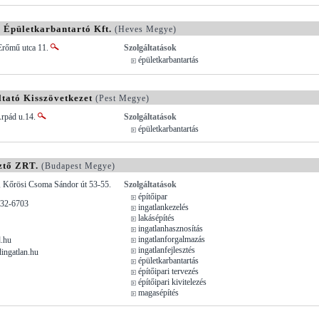
Épületkarbantartó Kft.
(Heves Megye)
 Erőmű utca 11.
Szolgáltatások
épületkarbantartás
ltató Kisszövetkezet
(Pest Megye)
Árpád u.14.
Szolgáltatások
épületkarbantartás
ztő ZRT.
(Budapest Megye)
, Kőrösi Csoma Sándor út 53-55.
Szolgáltatások
építőipar
432-6703
ingatlankezelés
lakásépítés
ingatlanhasznosítás
ingatlanforgalmazás
.hu
ingatlanfejlesztés
ingatlan.hu
épületkarbantartás
építőipari tervezés
építőipari kivitelezés
magasépítés