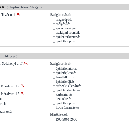
ft.
(Hajdú-Bihar Megye)
 Tüzér u. 4.
Szolgáltatások
magasépítés
mélyépítés
építési szakipar
szakipari munkák
épületkarbantartás
épületfelújítás
.
( Megye)
 , Széchenyi u.17.
Szolgáltatások
épületfenntartás
épületfejlesztés
fővállalkozás
épületfelújítás
műszaki ellenőrzés
 Károlyi u. 17.
épületkarbantartás
 Károlyi u. 17.
karbantartás
hu
üzemeltetés
épületfelújítás
ire.hu
iroda üzemeltetés
agyszerű!
Minősítések
ISO 9001:2000