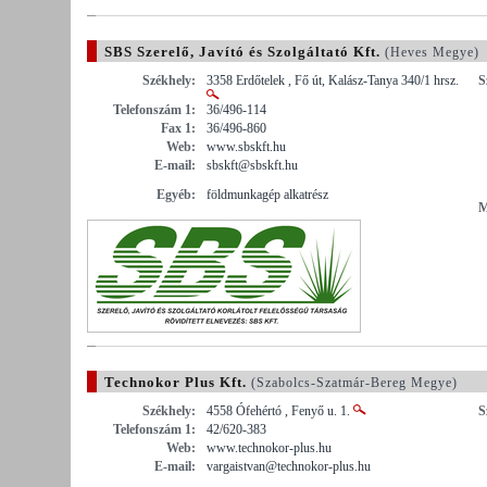
SBS Szerelő, Javító és Szolgáltató Kft.
(Heves Megye)
Székhely:
3358 Erdőtelek , Fő út, Kalász-Tanya 340/1 hrsz.
S
Telefonszám 1:
36/496-114
Fax 1:
36/496-860
Web:
www.sbskft.hu
E-mail:
sbskft@sbskft.hu
Egyéb:
földmunkagép alkatrész
M
Technokor Plus Kft.
(Szabolcs-Szatmár-Bereg Megye)
Székhely:
4558 Ófehértó , Fenyő u. 1.
S
Telefonszám 1:
42/620-383
Web:
www.technokor-plus.hu
E-mail:
vargaistvan@technokor-plus.hu