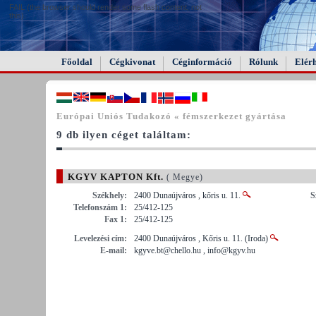
FAIL (the browser should render some flash content, not
this).
Főoldal
Cégkivonat
Céginformáció
Rólunk
Elér
Európai Uniós Tudakozó « fémszerkezet gyártása
9 db ilyen céget találtam:
KGYV KAPTON Kft.
( Megye)
Székhely:
2400 Dunaújváros , kőris u. 11.
S
Telefonszám 1:
25/412-125
Fax 1:
25/412-125
Levelezési cím:
2400 Dunaújváros , Kőris u. 11. (Iroda)
E-mail:
kgyve.bt@chello.hu , info@kgyv.hu