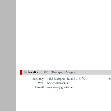
Solar-Kapu Kft.
(Budapest Megye)
Székhely:
1183 Budapest , Bulcsú u. 8.
S
Web:
www.solarkapu.hu
E-mail:
solarkapu@gmail.com