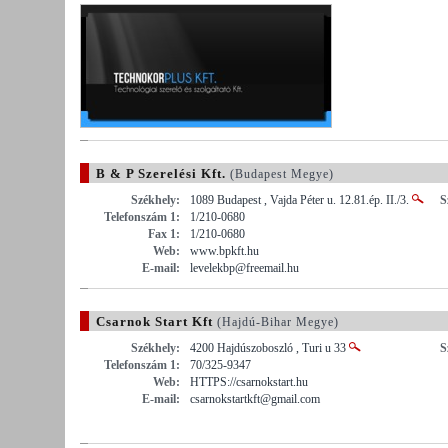
B & P Szerelési Kft.
(Budapest Megye)
Székhely:
1089 Budapest , Vajda Péter u. 12.81.ép. II./3.
S
Telefonszám 1:
1/210-0680
Fax 1:
1/210-0680
Web:
www.bpkft.hu
E-mail:
levelekbp@freemail.hu
Csarnok Start Kft
(Hajdú-Bihar Megye)
Székhely:
4200 Hajdúszoboszló , Turi u 33
S
Telefonszám 1:
70/325-9347
Web:
HTTPS://csarnokstart.hu
E-mail:
csarnokstartkft@gmail.com