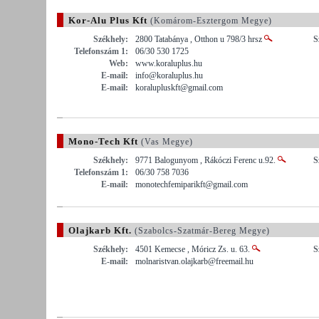
Kor-Alu Plus Kft
(Komárom-Esztergom Megye)
Székhely:
2800 Tatabánya , Otthon u 798/3 hrsz
S
Telefonszám 1:
06/30 530 1725
Web:
www.koraluplus.hu
E-mail:
info@koraluplus.hu
E-mail:
koralupluskft@gmail.com
Mono-Tech Kft
(Vas Megye)
Székhely:
9771 Balogunyom , Rákóczi Ferenc u.92.
S
Telefonszám 1:
06/30 758 7036
E-mail:
monotechfemiparikft@gmail.com
Olajkarb Kft.
(Szabolcs-Szatmár-Bereg Megye)
Székhely:
4501 Kemecse , Móricz Zs. u. 63.
S
E-mail:
molnaristvan.olajkarb@freemail.hu