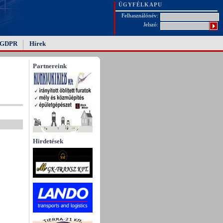
ÜGYFÉLKAPU
Felhasználónév:
Jelszó:
GDPR
Hírek
Partnereink
Hirdetések