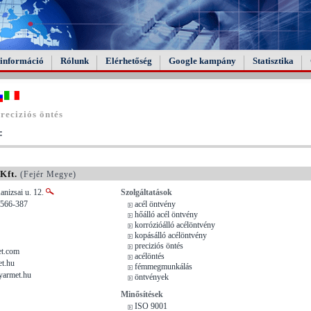
információ
Rólunk
Elérhetőség
Google kampány
Statisztika
reciziós öntés
:
Kft.
(Fejér Megye)
anizsai u. 12.
Szolgáltatások
/566-387
acél öntvény
hőálló acél öntvény
korrózióálló acélöntvény
kopásálló acélöntvény
preciziós öntés
t.com
acélöntés
t.hu
fémmegmunkálás
yarmet.hu
öntvények
Minősítések
ISO 9001