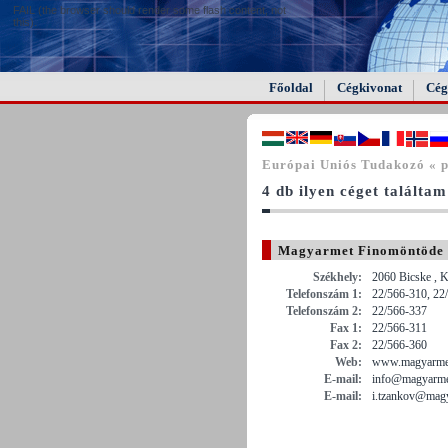
FAIL (the browser should render some flash content, not
this).
Főoldal
Cégkivonat
Cég
Európai Uniós Tudakozó « p
4 db ilyen céget találtam
Magyarmet Finomöntöde 
Székhely:
2060 Bicske , K
Telefonszám 1:
22/566-310, 22
Telefonszám 2:
22/566-337
Fax 1:
22/566-311
Fax 2:
22/566-360
Web:
www.magyarme
E-mail:
info@magyarme
E-mail:
i.tzankov@mag