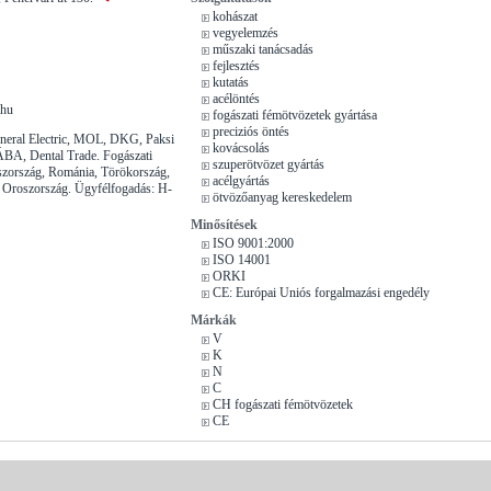
kohászat
vegyelemzés
műszaki tanácsadás
fejlesztés
kutatás
acélöntés
.hu
fogászati fémötvözetek gyártása
preciziós öntés
eneral Electric, MOL, DKG, Paksi
kovácsolás
A, Dental Trade. Fogászati
szuperötvözet gyártás
szország, Románia, Törökország,
acélgyártás
a, Oroszország. Ügyfélfogadás: H-
ötvözőanyag kereskedelem
Minősítések
ISO 9001:2000
ISO 14001
ORKI
CE: Európai Uniós forgalmazási engedély
Márkák
V
K
N
C
CH fogászati fémötvözetek
CE