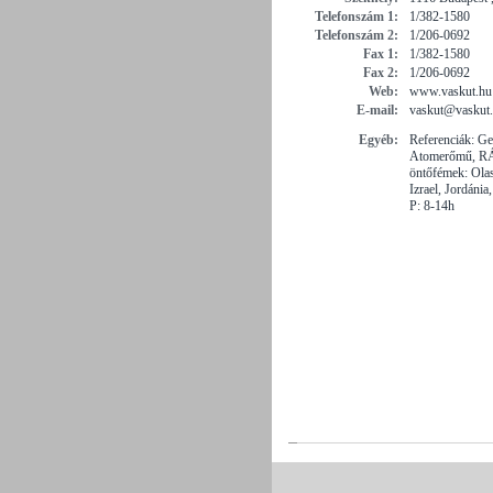
Telefonszám 1:
1/382-1580
Telefonszám 2:
1/206-0692
Fax 1:
1/382-1580
Fax 2:
1/206-0692
Web:
www.vaskut.hu
E-mail:
vaskut@vaskut
Egyéb:
Referenciák: G
Atomerőmű, RÁB
öntőfémek: Ola
Izrael, Jordáni
P: 8-14h