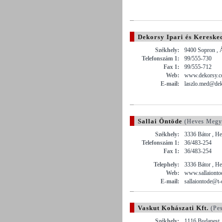
Dekorsy Ipari és Kereske
Székhely:
9400 Sopron , Á
Telefonszám 1:
99/555-730
Fax 1:
99/555-712
Web:
www.dekorsy.
E-mail:
laszlo.med@dek
Sallai Öntöde
(Heves Megy
Székhely:
3336 Bátor , He
Telefonszám 1:
36/483-254
Fax 1:
36/483-254
Telephely:
3336 Bátor , He
Web:
www.sallaionto
E-mail:
sallaiontode@t-
Vaskut Kohászati Kft.
(Pes
Székhely:
1116 Budapest ,