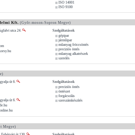
ISO 14001
ISO 9100
delmi Kft.
(Győr-moson-Sopron Megye)
gfalvi utca 24.
Szolgáltatások
gépipar
járműipar
műanyag fröccsöntés
com
preciziós öntés
orsy.hu
műanyag alkatrészek
szerelés
e)
gyalja út 6.
Szolgáltatások
preciziós öntés
öntészet
forgácsolás
gyalja út 6.
szerszámkészítés
de.hu
online.hu
t Megye)
 Fehérvári út 130.
Szolgáltatások