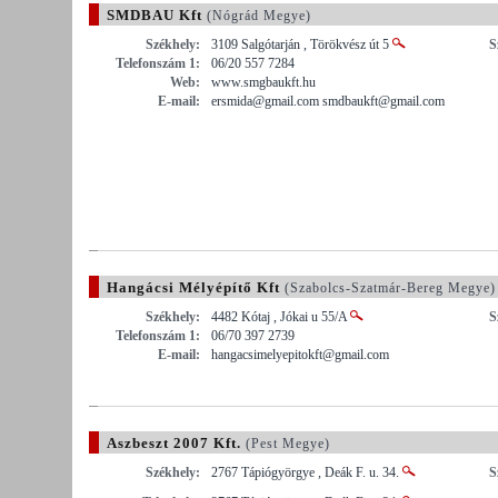
SMDBAU Kft
(Nógrád Megye)
Székhely:
3109 Salgótarján , Törökvész út 5
S
Telefonszám 1:
06/20 557 7284
Web:
www.smgbaukft.hu
E-mail:
ersmida@gmail.com smdbaukft@gmail.com
Hangácsi Mélyépítő Kft
(Szabolcs-Szatmár-Bereg Megye)
Székhely:
4482 Kótaj , Jókai u 55/A
S
Telefonszám 1:
06/70 397 2739
E-mail:
hangacsimelyepitokft@gmail.com
Aszbeszt 2007 Kft.
(Pest Megye)
Székhely:
2767 Tápiógyörgye , Deák F. u. 34.
S