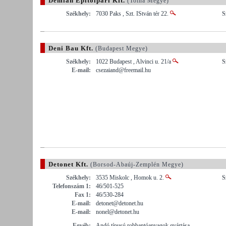
Demian Építoipari Kft.
(Tolna Megye)
Székhely:
7030 Paks , Szt. IStván tér 22.
S
Deni Bau Kft.
(Budapest Megye)
Székhely:
1022 Budapest , Alvinci u. 21/a
S
E-mail:
csezaiand@freemail.hu
Detonet Kft.
(Borsod-Abaúj-Zemplén Megye)
Székhely:
3535 Miskolc , Homok u. 2.
S
Telefonszám 1:
46/501-525
Fax 1:
46/530-284
E-mail:
detonet@detonet.hu
E-mail:
nonel@detonet.hu
Egyéb:
Andó típusú robbantóanyagok gyártása.