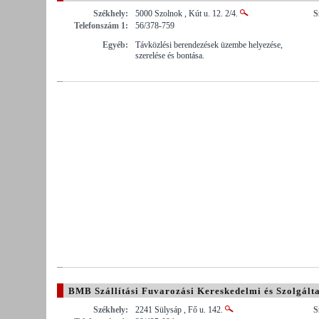
Székhely:
5000 Szolnok , Kút u. 12. 2/4.
S
Telefonszám 1:
56/378-759
Egyéb:
Távközlési berendezések üzembe helyezése,
szerelése és bontása.
BMB Szállítási Fuvarozási Kereskedelmi és Szolgálta
Székhely:
2241 Sülysáp , Fő u. 142.
S