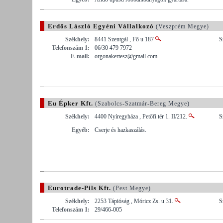
Erdős László Egyéni Vállalkozó
(Veszprém Megye)
Székhely:
8441 Szentgál , Fő u 187
S
Telefonszám 1:
06/30 479 7972
E-mail:
orgonakertesz@gmail.com
Eu Épker Kft.
(Szabolcs-Szatmár-Bereg Megye)
Székhely:
4400 Nyíregyháza , Petőfi tér 1. II/212.
S
Egyéb:
Cserje és hazkaszálás.
Eurotrade-Pils Kft.
(Pest Megye)
Székhely:
2253 Tápióság , Móricz Zs. u 31.
S
Telefonszám 1:
29/466-005