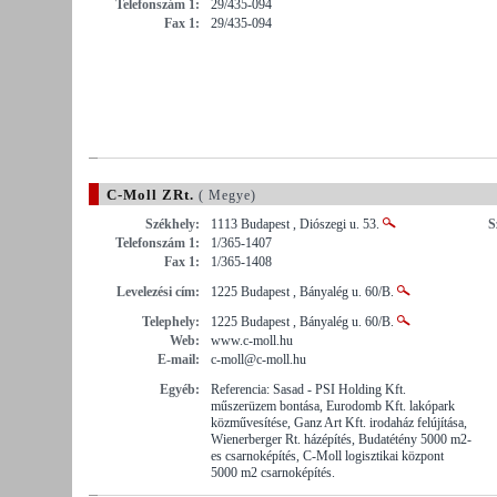
Telefonszám 1:
29/435-094
Fax 1:
29/435-094
C-Moll ZRt.
( Megye)
Székhely:
1113 Budapest , Diószegi u. 53.
S
Telefonszám 1:
1/365-1407
Fax 1:
1/365-1408
Levelezési cím:
1225 Budapest , Bányalég u. 60/B.
Telephely:
1225 Budapest , Bányalég u. 60/B.
Web:
www.c-moll.hu
E-mail:
c-moll@c-moll.hu
Egyéb:
Referencia: Sasad - PSI Holding Kft.
műszerüzem bontása, Eurodomb Kft. lakópark
közművesítése, Ganz Art Kft. irodaház felújítása,
Wienerberger Rt. házépítés, Budatétény 5000 m2-
es csarnoképítés, C-Moll logisztikai központ
5000 m2 csarnoképítés.