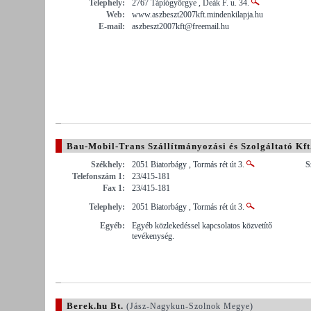
Telephely:
2767 Tápiógyörgye , Deák F. u. 34.
Web:
www.aszbeszt2007kft.mindenkilapja.hu
E-mail:
aszbeszt2007kft@freemail.hu
Bau-Mobil-Trans Szállítmányozási és Szolgáltató Kft
Székhely:
2051 Biatorbágy , Tormás rét út 3.
S
Telefonszám 1:
23/415-181
Fax 1:
23/415-181
Telephely:
2051 Biatorbágy , Tormás rét út 3.
Egyéb:
Egyéb közlekedéssel kapcsolatos közvetítő
tevékenység.
Berek.hu Bt.
(Jász-Nagykun-Szolnok Megye)