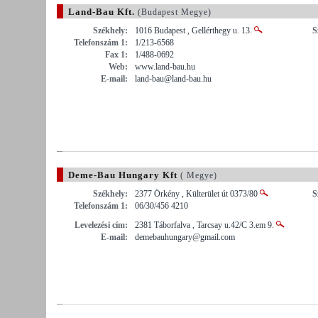
Land-Bau Kft.
(Budapest Megye)
Székhely:
1016 Budapest , Gellérthegy u. 13.
S
Telefonszám 1:
1/213-6568
Fax 1:
1/488-0692
Web:
www.land-bau.hu
E-mail:
land-bau@land-bau.hu
Deme-Bau Hungary Kft
( Megye)
Székhely:
2377 Örkény , Külterület út 0373/80
S
Telefonszám 1:
06/30/456 4210
Levelezési cím:
2381 Táborfalva , Tarcsay u.42/C 3.em 9.
E-mail:
demebauhungary@gmail.com