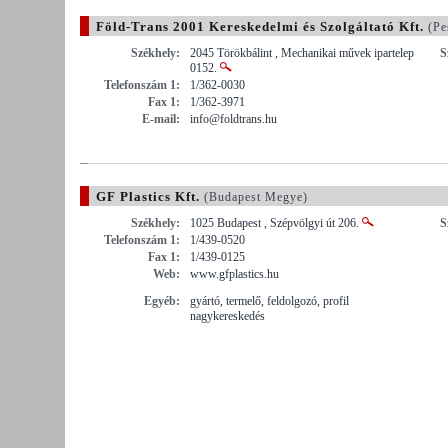
Föld-Trans 2001 Kereskedelmi és Szolgáltató Kft.
(Pe
Székhely:
2045 Törökbálint , Mechanikai művek ipartelep
S
0152.
Telefonszám 1:
1/362-0030
Fax 1:
1/362-3971
E-mail:
info@foldtrans.hu
GF Plastics Kft.
(Budapest Megye)
Székhely:
1025 Budapest , Szépvölgyi út 206.
S
Telefonszám 1:
1/439-0520
Fax 1:
1/439-0125
Web:
www.gfplastics.hu
Egyéb:
gyártó, termelő, feldolgozó, profil
nagykereskedés