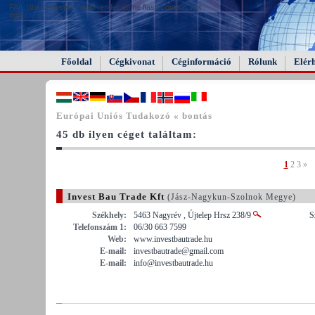
FAIL (the browser should render some flash content, not
this).
Főoldal
Cégkivonat
Céginformáció
Rólunk
Elér
Európai Uniós Tudakozó « bontás
45 db ilyen céget találtam:
1
2
3
»
Invest Bau Trade Kft
(Jász-Nagykun-Szolnok Megye)
Székhely:
5463 Nagyrév , Újtelep Hrsz 238/9
S
Telefonszám 1:
06/30 663 7599
Web:
www.investbautrade.hu
E-mail:
investbautrade@gmail.com
E-mail:
info@investbautrade.hu