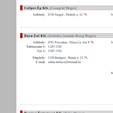
Csilpet-Ép Kft.
(Csongrád Megye)
Székhely:
6726 Szeged , Thököly u. 52.
S
Daru-Zol Kft.
(Szabolcs-Szatmár-Bereg Megye)
Székhely:
4761 Porcsalma , Dózsa Gy. köz 9.
S
Telefonszám 1:
1/287-1192
Fax 1:
1/287-1192
Telephely:
1239 Budapest , Rianás u. 13.
E-mail:
zoltan-turbucz@freemail.hu
M