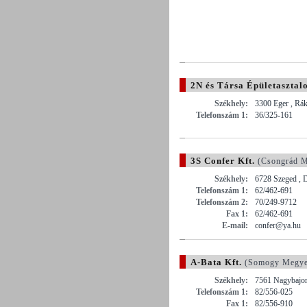
2N és Társa Épületasztalos
Székhely:
3300 Eger , Rák
Telefonszám 1:
36/325-161
3S Confer Kft.
(Csongrád M
Székhely:
6728 Szeged , 
Telefonszám 1:
62/462-691
Telefonszám 2:
70/249-9712
Fax 1:
62/462-691
E-mail:
confer@ya.hu
A-Bata Kft.
(Somogy Megye
Székhely:
7561 Nagybajom
Telefonszám 1:
82/556-025
Fax 1:
82/556-910