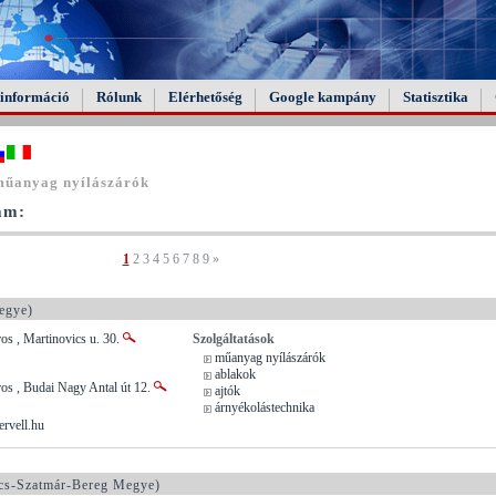
információ
Rólunk
Elérhetőség
Google kampány
Statisztika
műanyag nyílászárók
tam:
1
2
3
4
5
6
7
8
9
»
egye)
s , Martinovics u. 30.
Szolgáltatások
műanyag nyílászárók
ablakok
os , Budai Nagy Antal út 12.
ajtók
árnyékolástechnika
rvell.hu
cs-Szatmár-Bereg Megye)