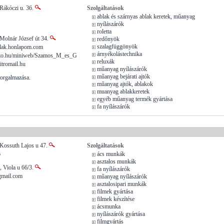
Rákóczi u. 36.
Szolgáltatások
ablak és szárnyas ablak keretek, műanyag
nyílászárók
roletta
Molnár József út 34.
redőnyök
szalagfüggönyök
ak.honlapom.com
árnyékolástechnika
zo.hu/miniweb/Szamos_M_es_G
reluxák
tromail.hu
műanyag nyílászárók
műanyag bejárati ajtók
forgalmazása.
műanyag ajtók, ablakok
muanyag ablakkeretek
egyéb műanyag termék gyártása
fa nyílászárók
Kossuth Lajos u 47.
Szolgáltatások
6
ács munkák
asztalos munkák
, Viola u 66/3.
fa nyílászárók
mail.com
műanyag nyílászárók
asztalosipari munkák
filmek gyártása
filmek készítése
ácsmunka
nyílászárók gyártása
filmgyártás