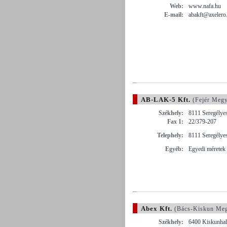
Web:
www.nafa.hu
E-mail:
abakft@axelero
AB-LAK-5 Kft.
(Fejér Megy
Székhely:
8111 Seregélye
Fax 1:
22/379-207
Telephely:
8111 Seregélyes
Egyéb:
Egyedi méretek 
Abex Kft.
(Bács-Kiskun Me
Székhely:
6400 Kiskunhala