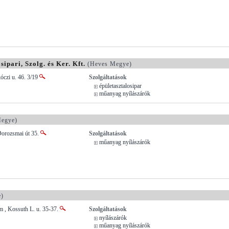
ipari, Szolg. és Ker. Kft.
(Heves Megye)
óczi u. 46. 3/19
Szolgáltatások
épületasztalosipar
műanyag nyílászárók
egye)
Dorozsmai út 35.
Szolgáltatások
műanyag nyílászárók
)
 , Kossuth L. u. 35-37.
Szolgáltatások
nyílászárók
műanyag nyílászárók