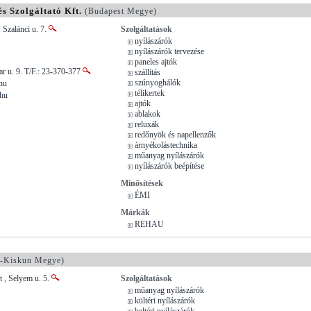
s Szolgáltató Kft.
(Budapest Megye)
 Szalánci u. 7.
Szolgáltatások
nyílászárók
nyílászárók tervezése
paneles ajtók
ar u. 9. T/F.: 23-370-377
szállítás
szúnyoghálók
hu
télikertek
.hu
ajtók
ablakok
reluxák
redőnyök és napellenzők
árnyékolástechnika
műanyag nyílászárók
nyílászárók beépítése
Minősítések
ÉMI
Márkák
REHAU
-Kiskun Megye)
 , Selyem u. 5.
Szolgáltatások
műanyag nyílászárók
kültéri nyílászárók
beltéri nyílászárók