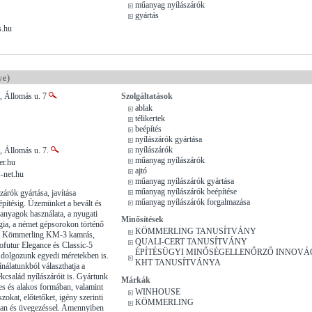
műanyag nyílászárók
gyártás
s.hu
ye)
, Állomás u. 7
Szolgáltatások
ablak
télikertek
beépítés
nyílászárók gyártása
nyílászárók
, Állomás u. 7.
műanyag nyílászárók
er.hu
ajtó
-net.hu
műanyag nyílászárók gyártása
műanyag nyílászárók beépítése
árók gyártása, javítása
műanyag nyílászárók forgalmazása
építésig. Üzemünket a bevált és
anyagok használata, a nyugati
Minősítések
gia, a német gépsorokon történő
KÖMMERLING TANUSÍTVÁNY
zi. Kömmerling KM-3 kamrás,
QUALI-CERT TANUSÍTVÁNY
futur Elegance és Classic-5
ÉPÍTÉSÜGYI MINŐSÉGELLENŐRZŐ INNOVÁ
l dolgozunk egyedi méretekben is.
KHT TANUSÍTVÁNYA
nálatunkból választhatja a
család nyílászáróit is. Gyártunk
Márkák
ves és alakos formában, valamint
WINHOUSE
aszokat, előtetőket, igény szerinti
KÖMMERLING
ban és üvegezéssel. Amennyiben