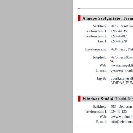
Annopé Szolgáltató, Term
Székhely:
7673 Pécs-Kővá
Telefonszám 1:
72/564-035
Telefonszám 2:
72/374-407
Fax 1:
72/374-279
Levelezési cím:
7634 Pécs , Pla
Telephely:
7673 Pécs-Kővág
Web:
www.annopekft
E-mail:
gyezozo@t-onli
Egyéb:
Sportkesztyű alk
ADIDAS, PU
Windoor Stúdió
(Hajdú-Bi
Székhely:
4034 Debrecen 
Telefonszám 1:
52/449-125
Web:
www.windoorst
E-mail:
info@windoorst