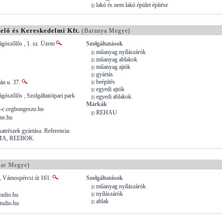
lakó és nem lakó épület építése
elő és Kereskedelmi Kft.
(Baranya Megye)
gószőlős , 1. sz. Üzem
Szolgáltatások
műanyag nyílászárók
műanyag ablakok
műanyag ajtók
gyártás
beépítés
tán u. 37.
egyedi ajtók
ószőlős , Szolgáltatóipari park
egyedi ablakok
Márkák
-c.cegbongeszo.hu
REHAU
ne.hu
atrészek gyártása. Referencia:
MA, REEBOK.
har Megye)
, Vámospércsi út 161.
Szolgáltatások
műanyag nyílászárók
nyílászárók
udio.hu
ablak
udio.hu