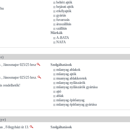
beltéri ajtók
bejárati ajtók
.hu
erkélyajtók
gyártás
fuvarozás
áruszállítás
szállítás
Márkák
A-BATA
NAFA
e)
s , Jánosmajor 025/25 hrsz
Szolgáltatások
műanyag ablakok
műanyag ajtók
 , Jánosmajor 025/25 hrsz.
muanyag ablakkeretek
műanyag nyílászárók
is rendelhetők!
műanyag nyílászárók gyártása
ajtó
ablak
műanyag építőanyag
műanyag építőanyag gyártása
gye)
s , Félegyházi út 13.
Szolgáltatások