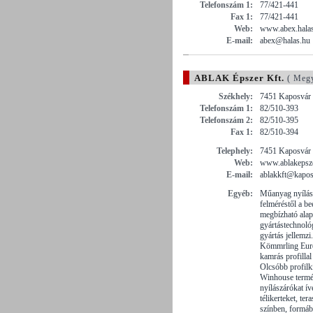
Telefonszám 1:
77/421-441
Fax 1:
77/421-441
Web:
www.abex.hala
E-mail:
abex@halas.hu
ABLAK Épszer Kft.
( Meg
Székhely:
7451 Kaposvár 
Telefonszám 1:
82/510-393
Telefonszám 2:
82/510-395
Fax 1:
82/510-394
Telephely:
7451 Kaposvár 
Web:
www.ablakepsz
E-mail:
ablakkft@kapos
Egyéb:
Műanyag nyílász
felméréstől a be
megbízható alap
gyártástechnoló
gyártás jellem
Kömmrling Euro
kamrás profilla
Olcsóbb profilkí
Winhouse termék
nyílászárókat í
télikerteket, ter
színben, formá