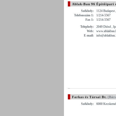
Ablak-Bau 96 Építőipari é
Székhely:
1124 Budapest ,
Telefonszám 1:
1/214-5567
Fax 1:
1/214-5567
Telephely:
2049 Diósd , Ip
Web:
www.ablakbau.
E-mail:
info@ablakbau
Farkas és Társai Bt.
(Bács
Székhely:
6000 Kecskemét