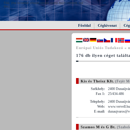
FAIL (the browser should render some flash content, not
this).
Főoldal
Cégkivonat
Cég
Európai Uniós Tudakozó « 
176 db ilyen céget talál
Kis és Theisz Kft.
(Fejér M
Székhely:
2400 Dunaújváro
Fax 1:
25/434-486
Telephely:
2400 Dunaújvár
Web:
www.vervell.hu
E-mail:
dunaujvaros@ve
Szamos M és G Bt.
(Szabol