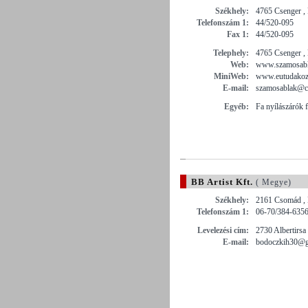
Székhely:
4765 Csenger , 
Telefonszám 1:
44/520-095
Fax 1:
44/520-095
Telephely:
4765 Csenger , 
Web:
www.szamosabl
MiniWeb:
www.eutudako
E-mail:
szamosablak@ci
Egyéb:
Fa nyílászárók 
BB Artist Kft.
( Megye)
Székhely:
2161 Csomád , 
Telefonszám 1:
06-70/384-635
Levelezési cím:
2730 Albertirsa 
E-mail:
bodoczkih30@g