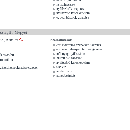
fa nyílászárók
nyílászárók beépítése
nyílászáró kereskedelem
egyedi bútorok gyártása
Zemplén Megye)
sd , Alma 79.
Szolgáltatások
épületasztalos szerkezeti szerelés
épületasztalosipari termék gyártás
műanyag nyílászárók
h.mlap.hu
kültéri nyílászárók
romail.hu
nyílászáró kereskedelem
szerviz
árók homlokzati szerelését
nyílászárók
ablak beépítés