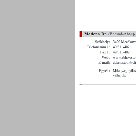
Modena Bt.
(Borsod-Abaúj-
Székhely:
3400 Mezőköve
Telefonszám 1:
49/311-402
Fax 1:
49/311-402
Web:
www.ablakostot
E-mail:
ablakostoth@cit
Egyéb:
Műanyag nyílász
vállaljuk.