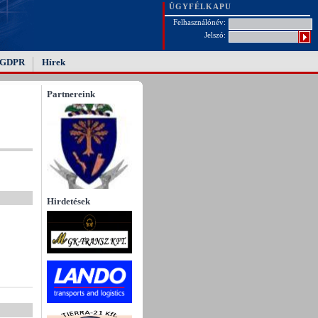
ÜGYFÉLKAPU
Felhasználónév:
Jelszó:
GDPR
Hírek
Partnereink
Hirdetések