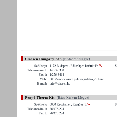
Classen Hungary Kft.
(Budapest Megye)
Székhely:
1172 Budapest , Rákosligeti határút 4/b
S
Telefonszám 1:
1/253-8330
Fax 1:
1/256-3414
Web:
http://www.classen.pl/hu/cegadatok,29.html
E-mail:
info@classen.hu
Fenyő Therm Kft.
(Bács-Kiskun Megye)
Székhely:
6000 Kecskemét , Rezgő u. 1.
S
Telefonszám 1:
76/476-224
Fax 1:
76/476-224