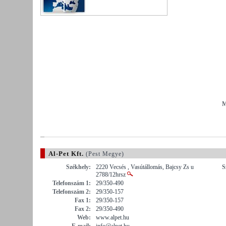
M
Al-Pet Kft.
(Pest Megye)
Székhely:
2220 Vecsés , Vasútállomás, Bajcsy Zs u
S
2788/12hrsz
Telefonszám 1:
29/350-490
Telefonszám 2:
29/350-157
Fax 1:
29/350-157
Fax 2:
29/350-490
Web:
www.alpet.hu
E-mail:
info@alpet.hu