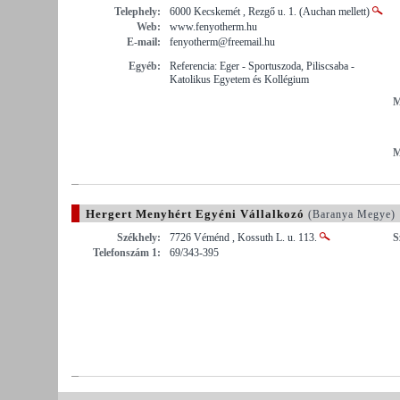
Telephely:
6000 Kecskemét , Rezgő u. 1. (Auchan mellett)
Web:
www.fenyotherm.hu
E-mail:
fenyotherm@freemail.hu
Egyéb:
Referencia: Eger - Sportuszoda, Piliscsaba -
Katolikus Egyetem és Kollégium
M
M
Hergert Menyhért Egyéni Vállalkozó
(Baranya Megye)
Székhely:
7726 Véménd , Kossuth L. u. 113.
S
Telefonszám 1:
69/343-395