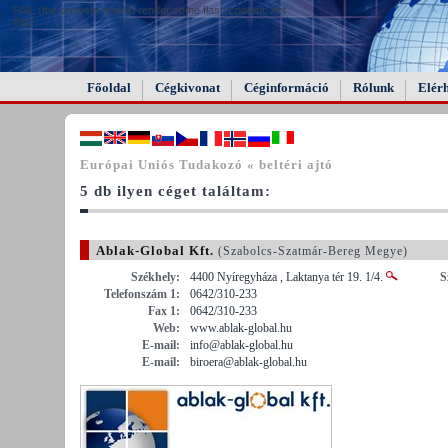
FAIL (the browser should render some flash content, not
this).
Főoldal
Cégkivonat
Céginformáció
Rólunk
Elér
Európai Uniós Tudakozó « beltéri ajtó
5 db ilyen céget találtam:
Ablak-Global Kft.
(Szabolcs-Szatmár-Bereg Megye)
Székhely:
4400 Nyíregyháza , Laktanya tér 19. 1/4.
S
Telefonszám 1:
0642/310-233
Fax 1:
0642/310-233
Web:
www.ablak-global.hu
E-mail:
info@ablak-global.hu
E-mail:
biroera@ablak-global.hu