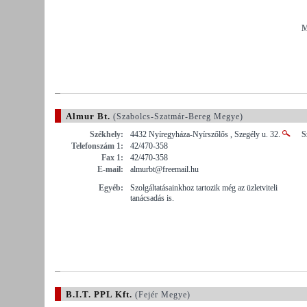
M
Almur Bt.
(Szabolcs-Szatmár-Bereg Megye)
Székhely:
4432 Nyíregyháza-Nyírszőlős , Szegély u. 32.
S
Telefonszám 1:
42/470-358
Fax 1:
42/470-358
E-mail:
almurbt@freemail.hu
Egyéb:
Szolgáltatásainkhoz tartozik még az üzletviteli
tanácsadás is.
B.I.T. PPL Kft.
(Fejér Megye)