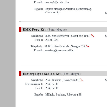
E-mail:
merleg1@axelero.hu
Egyéb:
Export országok: Ausztria, Németország,
Olaszország.
M
EMK Forg Kft.
(Fejér Megye)
Székhely:
8000 Székesfehérvár , Gáz u. 9/c. II/11.
S
Fax 1:
22/390-361
Telephely:
8000 Székesfehérvár , Sereg u. 7-9.
E-mail:
emkforg@pannonmail.hu
Esztergályos Szalon Kft.
(Pest Megye)
Székhely:
2040 Budaörs , Rákóczi u.38.
S
Telefonszám 1:
23/415-111
Fax 1:
23/415-111
Egyéb:
Műhely: Budaörs, Rákóczi u.38.