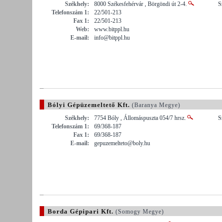
Székhely:
8000 Székesfehérvár , Börgöndi út 2-4.
S
Telefonszám 1:
22/501-213
Fax 1:
22/501-213
Web:
www.bitppl.hu
E-mail:
info@bitppl.hu
Bólyi Gépüzemeltető Kft.
(Baranya Megye)
Székhely:
7754 Bóly , Állomáspuszta 054/7 hrsz.
S
Telefonszám 1:
69/368-187
Fax 1:
69/368-187
E-mail:
gepuzemelteto@boly.hu
Borda Gépipari Kft.
(Somogy Megye)