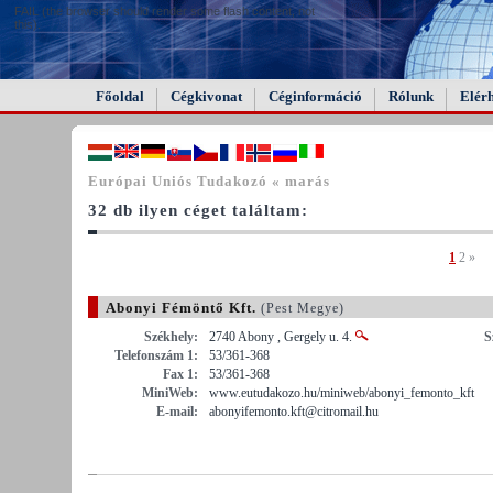
FAIL (the browser should render some flash content, not
this).
Főoldal
Cégkivonat
Céginformáció
Rólunk
Elér
Európai Uniós Tudakozó « marás
32 db ilyen céget találtam:
1
2
»
Abonyi Fémöntő Kft.
(Pest Megye)
Székhely:
2740 Abony , Gergely u. 4.
S
Telefonszám 1:
53/361-368
Fax 1:
53/361-368
MiniWeb:
www.eutudakozo.hu/miniweb/abonyi_femonto_kft
E-mail:
abonyifemonto.kft@citromail.hu