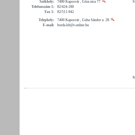
Székhely:
7400 Kaposvár , Géza utca 77.
S
Telefonszám 1:
82/424-180
Fax 1:
82/511-942
Telephely:
7400 Kaposvár , Guba Sándor u. 28.
E-mail:
borda.kft@t-online.hu
M