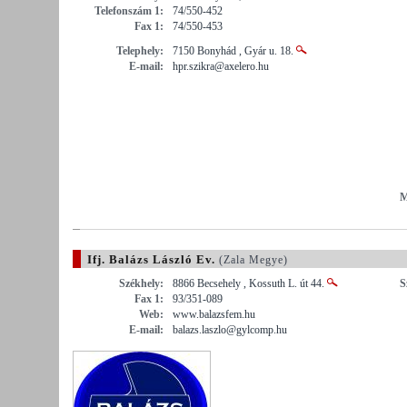
Telefonszám 1:
74/550-452
Fax 1:
74/550-453
Telephely:
7150 Bonyhád , Gyár u. 18.
E-mail:
hpr.szikra@axelero.hu
M
Ifj. Balázs László Ev.
(Zala Megye)
Székhely:
8866 Becsehely , Kossuth L. út 44.
S
Fax 1:
93/351-089
Web:
www.balazsfem.hu
E-mail:
balazs.laszlo@gylcomp.hu