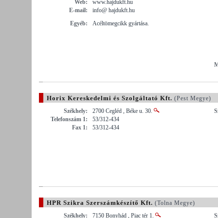
Web:
www.hajdukft.hu
E-mail:
info@ hajdukft.hu
Egyéb:
Acéltömegcikk gyártása.
M
Horix Kereskedelmi és Szolgáltató Kft.
(Pest Megye)
Székhely:
2700 Cegléd , Béke u. 30.
S
Telefonszám 1:
53/312-434
Fax 1:
53/312-434
HPR Szikra Szerszámkészítő Kft.
(Tolna Megye)
Székhely:
7150 Bonyhád , Piac tér 1.
S