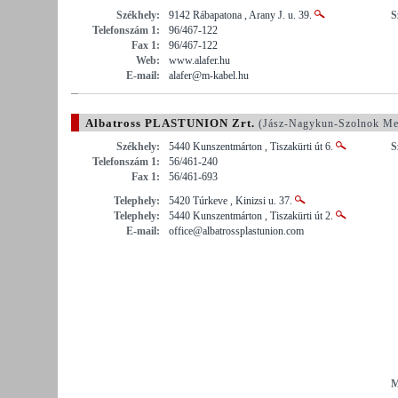
Székhely:
9142 Rábapatona , Arany J. u. 39.
S
Telefonszám 1:
96/467-122
Fax 1:
96/467-122
Web:
www.alafer.hu
E-mail:
alafer@m-kabel.hu
Albatross PLASTUNION Zrt.
(Jász-Nagykun-Szolnok Me
Székhely:
5440 Kunszentmárton , Tiszakürti út 6.
S
Telefonszám 1:
56/461-240
Fax 1:
56/461-693
Telephely:
5420 Túrkeve , Kinizsi u. 37.
Telephely:
5440 Kunszentmárton , Tiszakürti út 2.
E-mail:
office@albatrossplastunion.com
M