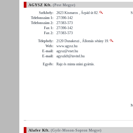
AGYSZ Kft.
(Pest Megye)
Székhely:
2623 Kismaros , Árpád út 82.
S
Telefonszám 1:
27/390-142
Telefonszám 2:
27/383-573
Fax 1:
27/390-142
Fax 2:
27/383-573
Telephely:
2120 Dunakeszi , Állomás sétány 19.
Web:
www.agysz.hu
E-mail:
agysz@vnet.hu
E-mail:
agyszkft@invitel.hu
Egyéb:
Rajz és minta utáni gyártás.
M
Alafer Kft.
(Győr-Moson-Sopron Megye)