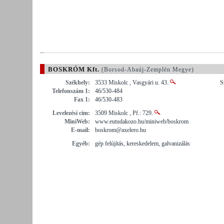
BOSKRÓM Kft.
(Borsod-Abaúj-Zemplén Megye)
Székhely:
3533 Miskolc , Vasgyári u. 43.
S
Telefonszám 1:
46/530-484
Fax 1:
46/530-483
Levelezési cím:
3509 Miskolc , Pf.: 729.
MiniWeb:
www.eutudakozo.hu/miniweb/boskrom
E-mail:
boskrom@axelero.hu
Egyéb:
gép felújítás, kereskedelem, galvanizálás