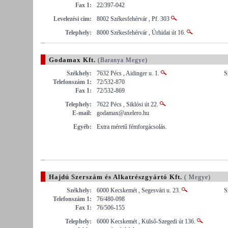
Fax 1:
22/397-042
Levelezési cím:
8002 Székesfehérvár , Pf. 303
Telephely:
8000 Székesfehérvár , Úrhidai út 16.
Godamax Kft.
(Baranya Megye)
Székhely:
7632 Pécs , Aidinger u. 1.
S
Telefonszám 1:
72/532-870
Fax 1:
72/532-869
Telephely:
7622 Pécs , Siklósi út 22.
E-mail:
godamax@axelero.hu
Egyéb:
Extra méretű fémforgácsolás.
Hajdú Szerszám és Alkatrészgyártó Kft.
( Megye)
Székhely:
6000 Kecskemét , Segesvári u. 23.
S
Telefonszám 1:
76/480-098
Fax 1:
76/506-155
Telephely:
6000 Kecskemét , Külső-Szegedi út 136.