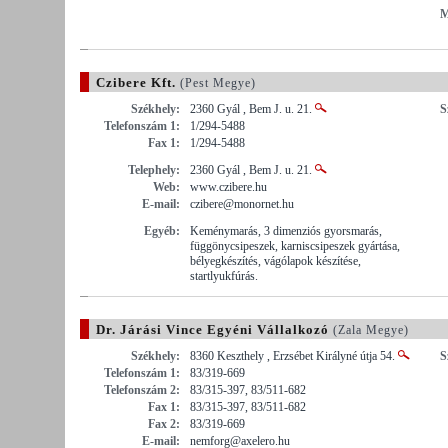
M
Czibere Kft.
(Pest Megye)
Székhely:
2360 Gyál , Bem J. u. 21.
S
Telefonszám 1:
1/294-5488
Fax 1:
1/294-5488
Telephely:
2360 Gyál , Bem J. u. 21.
Web:
www.czibere.hu
E-mail:
czibere@monornet.hu
Egyéb:
Keménymarás, 3 dimenziós gyorsmarás,
függönycsipeszek, karniscsipeszek gyártása,
bélyegkészítés, vágólapok készítése,
startlyukfúrás.
Dr. Járási Vince Egyéni Vállalkozó
(Zala Megye)
Székhely:
8360 Keszthely , Erzsébet Királyné útja 54.
S
Telefonszám 1:
83/319-669
Telefonszám 2:
83/315-397, 83/511-682
Fax 1:
83/315-397, 83/511-682
Fax 2:
83/319-669
E-mail:
nemforg@axelero.hu