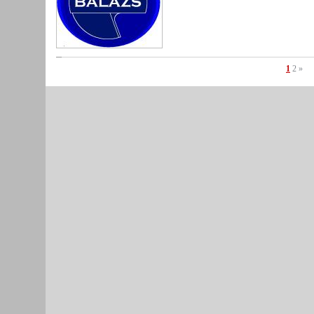
1
2
»