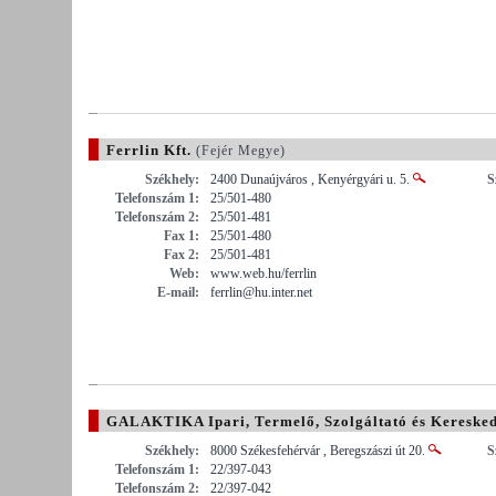
Ferrlin Kft.
(Fejér Megye)
Székhely:
2400 Dunaújváros , Kenyérgyári u. 5.
S
Telefonszám 1:
25/501-480
Telefonszám 2:
25/501-481
Fax 1:
25/501-480
Fax 2:
25/501-481
Web:
www.web.hu/ferrlin
E-mail:
ferrlin@hu.inter.net
GALAKTIKA Ipari, Termelő, Szolgáltató és Keresked
Székhely:
8000 Székesfehérvár , Beregszászi út 20.
S
Telefonszám 1:
22/397-043
Telefonszám 2:
22/397-042