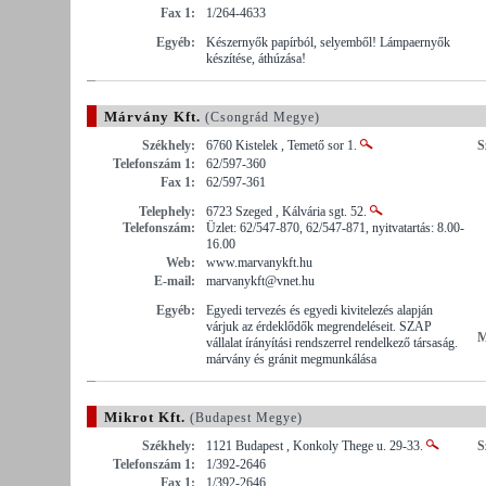
Fax 1:
1/264-4633
Egyéb:
Készernyők papírból, selyemből! Lámpaernyők
készítése, áthúzása!
Márvány Kft.
(Csongrád Megye)
Székhely:
6760 Kistelek , Temető sor 1.
S
Telefonszám 1:
62/597-360
Fax 1:
62/597-361
Telephely:
6723 Szeged , Kálvária sgt. 52.
Telefonszám:
Üzlet: 62/547-870, 62/547-871, nyitvatartás: 8.00-
16.00
Web:
www.marvanykft.hu
E-mail:
marvanykft@vnet.hu
Egyéb:
Egyedi tervezés és egyedi kivitelezés alapján
várjuk az érdeklődők megrendeléseit. SZAP
M
vállalat írányítási rendszerrel rendelkező társaság.
márvány és gránit megmunkálása
Mikrot Kft.
(Budapest Megye)
Székhely:
1121 Budapest , Konkoly Thege u. 29-33.
S
Telefonszám 1:
1/392-2646
Fax 1:
1/392-2646