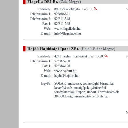
Flagella DEI Bt.
(Zala Megye)
Székhely:
8992 Zalaboldogfa , Fő út 1.
S
Telefonszám 1:
92/460-671
Telefonszám 2:
92/311-548
Fax 1:
92/311-548
Web:
www.flagelladei.hu
E-mail:
info@flagelladei.hu
Hajdú Hajdúsági Ipari ZRt.
(Hajdú-Bihar Megye)
Székhely:
4243 Téglás , Külterület hrsz. 135/9.
S
Telefonszám 1:
52/582-700
Fax 1:
52/384-126
Web:
www.hajdurt.hu
E-mail:
hajdu@hajdurt.hu
Egyéb:
SOLAR rendszerek, technológiai bérmunka,
keverőtárcsás mosógépek, gáztüzelésű
forróvíztárolók. Export, import. Forróvíztárolók
30-300 literig, vízmelegítők 5-10 literig.
M