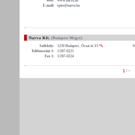
Web:
www.narva.hu
E-mail:
epito@narva.hu
Narva Kft.
(Budapest Megye)
Székhely:
1239 Budapest , Ócsai út 3/1
S
Telefonszám 1:
1/287-0221
Fax 1:
1/287-0224
1
2
»