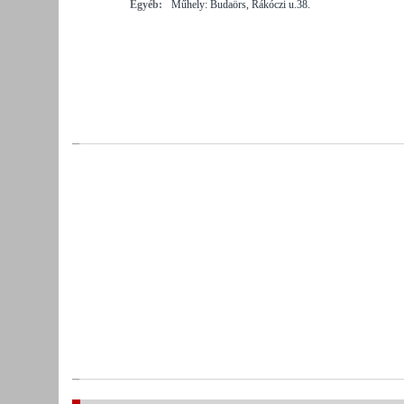
Egyéb:
Műhely: Budaörs, Rákóczi u.38.