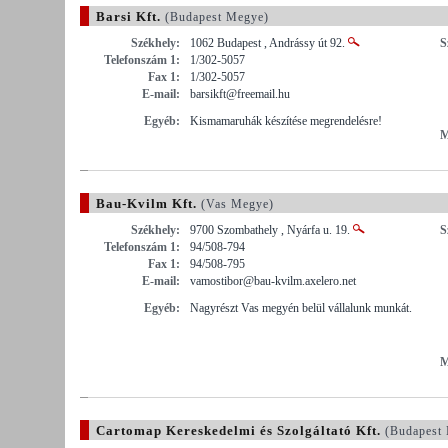
Barsi Kft.
(Budapest Megye)
Székhely:
1062 Budapest , Andrássy út 92.
S
Telefonszám 1:
1/302-5057
Fax 1:
1/302-5057
E-mail:
barsikft@freemail.hu
Egyéb:
Kismamaruhák készítése megrendelésre!
M
Bau-Kvilm Kft.
(Vas Megye)
Székhely:
9700 Szombathely , Nyárfa u. 19.
S
Telefonszám 1:
94/508-794
Fax 1:
94/508-795
E-mail:
vamostibor@bau-kvilm.axelero.net
Egyéb:
Nagyrészt Vas megyén belül vállalunk munkát.
M
Cartomap Kereskedelmi és Szolgáltató Kft.
(Budapest