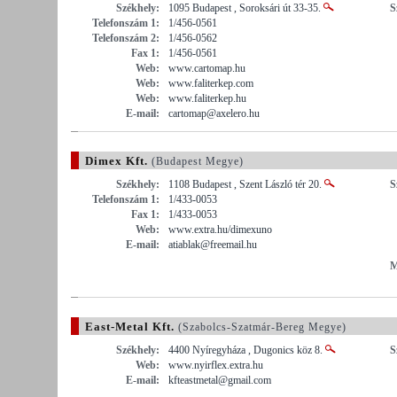
Székhely:
1095 Budapest , Soroksári út 33-35.
S
Telefonszám 1:
1/456-0561
Telefonszám 2:
1/456-0562
Fax 1:
1/456-0561
Web:
www.cartomap.hu
Web:
www.faliterkep.com
Web:
www.faliterkep.hu
E-mail:
cartomap@axelero.hu
Dimex Kft.
(Budapest Megye)
Székhely:
1108 Budapest , Szent László tér 20.
S
Telefonszám 1:
1/433-0053
Fax 1:
1/433-0053
Web:
www.extra.hu/dimexuno
E-mail:
atiablak@freemail.hu
M
East-Metal Kft.
(Szabolcs-Szatmár-Bereg Megye)
Székhely:
4400 Nyíregyháza , Dugonics köz 8.
S
Web:
www.nyirflex.extra.hu
E-mail:
kfteastmetal@gmail.com