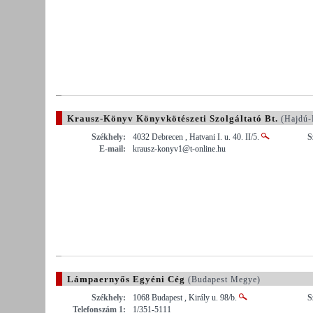
Krausz-Könyv Könyvkötészeti Szolgáltató Bt.
(Hajdú-
Székhely:
4032 Debrecen , Hatvani I. u. 40. II/5.
S
E-mail:
krausz-konyv1@t-online.hu
Lámpaernyős Egyéni Cég
(Budapest Megye)
Székhely:
1068 Budapest , Király u. 98/b.
S
Telefonszám 1:
1/351-5111