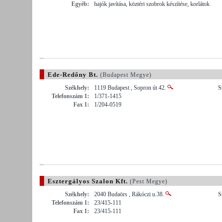
Egyéb:
hajók javítása, köztéri szobrok készítése, korlátok
Ede-Redőny Bt.
(Budapest Megye)
Székhely:
1119 Budapest , Sopron út 42.
S
Telefonszám 1:
1/371-1415
Fax 1:
1/204-0519
Esztergályos Szalon Kft.
(Pest Megye)
Székhely:
2040 Budaörs , Rákóczi u.38.
S
Telefonszám 1:
23/415-111
Fax 1:
23/415-111