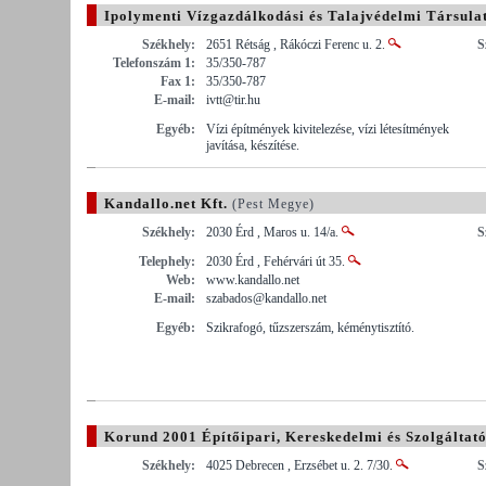
Ipolymenti Vízgazdálkodási és Talajvédelmi Társula
Székhely:
2651 Rétság , Rákóczi Ferenc u. 2.
S
Telefonszám 1:
35/350-787
Fax 1:
35/350-787
E-mail:
ivtt@tir.hu
Egyéb:
Vízi építmények kivitelezése, vízi létesítmények
javítása, készítése.
Kandallo.net Kft.
(Pest Megye)
Székhely:
2030 Érd , Maros u. 14/a.
S
Telephely:
2030 Érd , Fehérvári út 35.
Web:
www.kandallo.net
E-mail:
szabados@kandallo.net
Egyéb:
Szikrafogó, tűzszerszám, kéménytisztító.
Korund 2001 Építőipari, Kereskedelmi és Szolgáltató
Székhely:
4025 Debrecen , Erzsébet u. 2. 7/30.
S