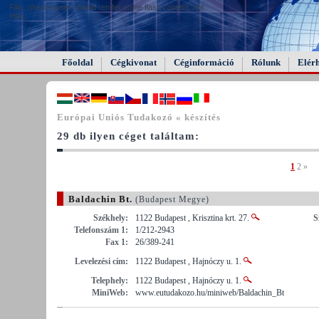
FAIL (the browser should render some flash content, not
this).
Főoldal
Cégkivonat
Céginformáció
Rólunk
Elér
Európai Uniós Tudakozó « készítés
29 db ilyen céget találtam:
1
2
»
Baldachin Bt.
(Budapest Megye)
Székhely:
1122 Budapest , Krisztina krt. 27.
S
Telefonszám 1:
1/212-2943
Fax 1:
26/389-241
Levelezési cím:
1122 Budapest , Hajnóczy u. 1.
Telephely:
1122 Budapest , Hajnóczy u. 1.
MiniWeb:
www.eutudakozo.hu/miniweb/Baldachin_Bt