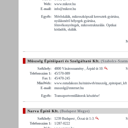
Web:
www.mikrot.hu
E-mail:
info@mikrot.hu
Egyéb:
Mérőskálák, mikroszkópszál keresztek gyártása,
nyúlásmérő bélyegek gyártása,
fémvékonyrétegek, mikrostrukturálás. Optikai
kódadók, skálák.
M
Műszolg Építőipari és Szolgáltató Kft.
(Szabolcs-Szatm
Székhely:
4800 Vásárosnamény , Árpád út 10.
S
Telefonszám 1:
45/570-089
Fax 1:
45/470-245
MiniWeb:
www.eutudakozo.hu/miniweb/muszolg_epitoipari_kft
E-mail:
muszolg@enternet.hu
Egyéb:
Transzportventillátorok készítése!
Narva Építő Kft.
(Budapest Megye)
Székhely:
1239 Budapest , Ócsai út 1-3.
S
Telefonszám 1:
1/287-0222