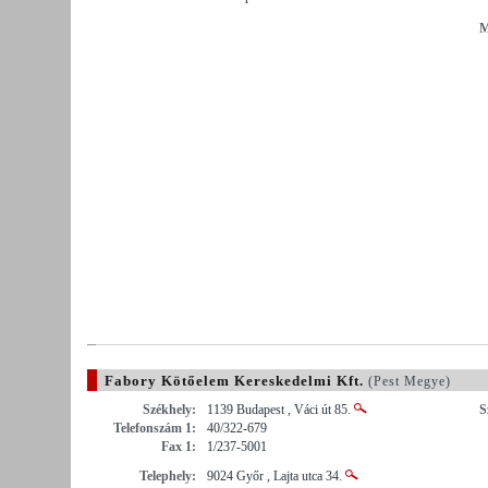
M
Fabory Kötőelem Kereskedelmi Kft.
(Pest Megye)
Székhely:
1139 Budapest , Váci út 85.
S
Telefonszám 1:
40/322-679
Fax 1:
1/237-5001
Telephely:
9024 Győr , Lajta utca 34.