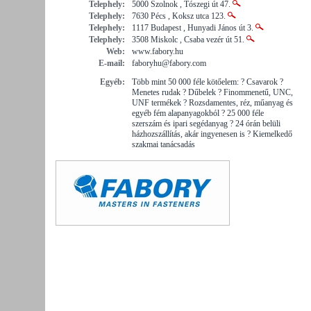
Telephely:
5000 Szolnok , Tószegi út 47.
Telephely:
7630 Pécs , Koksz utca 123.
Telephely:
1117 Budapest , Hunyadi János út 3.
Telephely:
3508 Miskolc , Csaba vezér út 51.
Web:
www.fabory.hu
E-mail:
faboryhu@fabory.com
Egyéb:
Több mint 50 000 féle kötőelem: ? Csavarok ?
Menetes rudak ? Dűbelek ? Finommenetű, UNC,
UNF termékek ? Rozsdamentes, réz, műanyag és
egyéb fém alapanyagokból ? 25 000 féle
szerszám és ipari segédanyag ? 24 órán belüli
házhozszállítás, akár ingyenesen is ? Kiemelkedő
szakmai tanácsadás