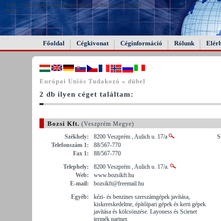
FAIL (the browser should render some flash content, not
this).
Főoldal
Cégkivonat
Céginformáció
Rólunk
Elér
Európai Uniós Tudakozó « dübel
2 db ilyen céget találtam:
Bozsi Kft.
(Veszprém Megye)
Székhely:
8200 Veszprém , Aulich u. 17/a
S
Telefonszám 1:
88/567-770
Fax 1:
88/567-770
Telephely:
8200 Veszprém , Aulich u. 17/a.
Web:
www.bozsikft.hu
E-mail:
bozsikft@freemail.hu
Egyéb:
kézi- és benzines szerszámgépek javítása,
kiskereskedelme, építőipari gépek és kerti gépek
javítása és kölcsönzése. Layoness és Scienet
termék partner.