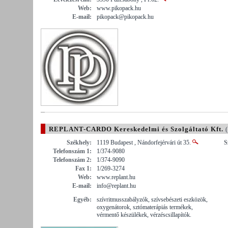
Web:
www.pikopack.hu
E-mail:
pikopack@pikopack.hu
REPLANT-CARDO Kereskedelmi és Szolgáltató Kft.
(
Székhely:
1119 Budapest , Nándorfejérvári út 35.
S
Telefonszám 1:
1/374-9080
Telefonszám 2:
1/374-9090
Fax 1:
1/269-3274
Web:
www.replant.hu
E-mail:
info@replant.hu
Egyéb:
szívritmusszabályzók, szívsebészeti eszközök,
oxygenátorok, sztómaterápiás termékek,
vérmentő készülékek, vérzéscsillapítók.