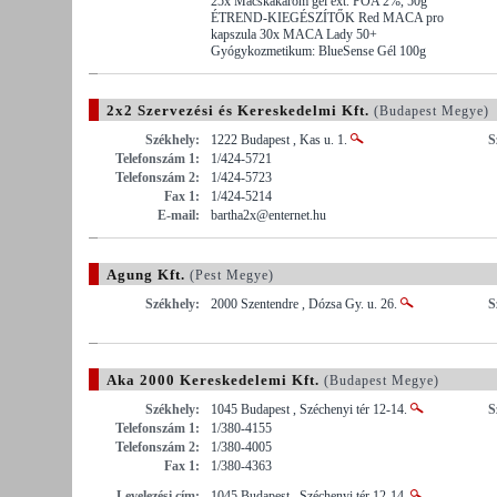
25x Macskakarom gél ext. POA 2%, 50g
ÉTREND-KIEGÉSZÍTŐK Red MACA pro
kapszula 30x MACA Lady 50+
Gyógykozmetikum: BlueSense Gél 100g
2x2 Szervezési és Kereskedelmi Kft.
(Budapest Megye)
Székhely:
1222 Budapest , Kas u. 1.
S
Telefonszám 1:
1/424-5721
Telefonszám 2:
1/424-5723
Fax 1:
1/424-5214
E-mail:
bartha2x@enternet.hu
Agung Kft.
(Pest Megye)
Székhely:
2000 Szentendre , Dózsa Gy. u. 26.
S
Aka 2000 Kereskedelemi Kft.
(Budapest Megye)
Székhely:
1045 Budapest , Széchenyi tér 12-14.
S
Telefonszám 1:
1/380-4155
Telefonszám 2:
1/380-4005
Fax 1:
1/380-4363
Levelezési cím:
1045 Budapest , Széchenyi tér 12-14.