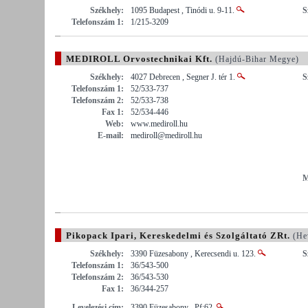
Székhely:
1095 Budapest , Tinódi u. 9-11.
S
Telefonszám 1:
1/215-3209
MEDIROLL Orvostechnikai Kft.
(Hajdú-Bihar Megye)
Székhely:
4027 Debrecen , Segner J. tér 1.
S
Telefonszám 1:
52/533-737
Telefonszám 2:
52/533-738
Fax 1:
52/534-446
Web:
www.mediroll.hu
E-mail:
mediroll@mediroll.hu
M
Pikopack Ipari, Kereskedelmi és Szolgáltató ZRt.
(He
Székhely:
3390 Füzesabony , Kerecsendi u. 123.
S
Telefonszám 1:
36/543-500
Telefonszám 2:
36/543-530
Fax 1:
36/344-257
Levelezési cím:
3390 Füzesabony , Pf:62.