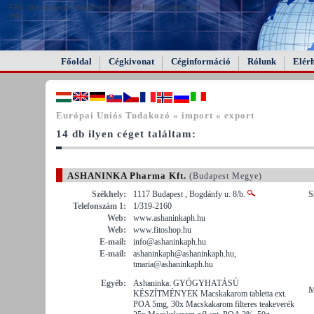
FAIL (the browser should render some flash content, not
this).
Főoldal
Cégkivonat
Céginformáció
Rólunk
Elér
Európai Uniós Tudakozó « import « export
14 db ilyen céget találtam:
ASHANINKA Pharma Kft.
(Budapest Megye)
Székhely:
1117 Budapest , Bogdánfy u. 8/b.
S
Telefonszám 1:
1/319-2160
Web:
www.ashaninkaph.hu
Web:
www.fitoshop.hu
E-mail:
info@ashaninkaph.hu
E-mail:
ashaninkaph@ashaninkaph.hu,
tmaria@ashaninkaph.hu
Egyéb:
Ashaninka: GYÓGYHATÁSÚ
M
KÉSZÍTMÉNYEK Macskakarom tabletta ext.
POA 5mg, 30x Macskakarom filteres teakeverék