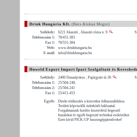
Drink Hungária Kft.
(Bács-Kiskun Megye)
Székhely:
6221 Akasztó , Akasztó rózsa u. 9.
S
Telefonszám 1:
78/451-383
Fax 1:
78/551-384
Web:
www.drinkhungaria.hu
E-mail:
info@drinkhungaria.hu
Huweld Export Import Ipari Szolgáltató és Kereskede
Székhely:
2400 Dunaújváros , Papírgyári út 30.
S
Telefonszám 1:
25/504-240,
Telefonszám 2:
25/504-241
Fax 1:
25/411-453
Egyéb:
Direkt értékesítés a közvetlen felhasználókhoz.
Területi képviselők üzletkötői hálózattal.
Forgalmazunk hordós kiszerelésű hegesztő
huzalokat és egyéb hegeszté technikai eszközöket.
Ezen kívül PICK-UP haszongépjárműveket!