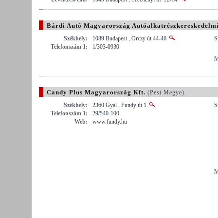
Bárdi Autó Magyarország Autóalkatrészkereskedelmi
Székhely:
1089 Budapest , Orczy út 44-46.
S
Telefonszám 1:
1/303-0930
M
Candy Plus Magyarország Kft.
(Pest Megye)
Székhely:
2360 Gyál , Fundy út 1.
S
Telefonszám 1:
29/540-100
Web:
www.fundy.hu
M