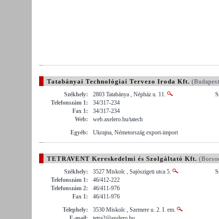
Tatabányai Technológiai Tervezo Iroda Kft.
(Budapes
Székhely:
2803 Tatabánya , Népház u. 11.
S
Telefonszám 1:
34/317-234
Fax 1:
34/317-234
Web:
web.axelero.hu/tatech
Egyéb:
Ukrajna, Németország export-import
TETRAVENT Kereskedelmi és Szolgáltató Kft.
(Borso
Székhely:
3527 Miskolc , Sajószigeti utca 5.
S
Telefonszám 1:
46/412-222
Telefonszám 2:
46/411-976
Fax 1:
46/411-976
Telephely:
3530 Miskolc , Szemere u. 2. I. em.
E-mail:
tetra2@axelero.hu