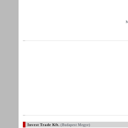
M
Invest Trade Kft.
(Budapest Megye)