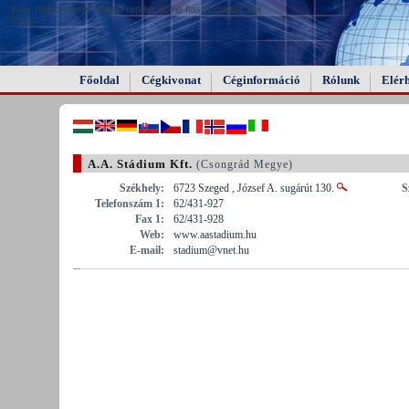
FAIL (the browser should render some flash content, not
this).
Főoldal
Cégkivonat
Céginformáció
Rólunk
Elér
A.A. Stádium Kft.
(Csongrád Megye)
Székhely:
6723 Szeged , József A. sugárút 130.
S
Telefonszám 1:
62/431-927
Fax 1:
62/431-928
Web:
www.aastadium.hu
E-mail:
stadium@vnet.hu