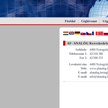
FAIL (the browser should render some flash content, not
this).
Főoldal
Cégkivonat
Cég
AF- ANALÓG Kereskedelmi
Székhely:
4400 Nyíregyház
Telefonszám 1:
42/318-386
Fax 1:
42/500-355
Levelezési cím:
4400 Nyíregyhá
Web:
www.afanalog.
E-mail:
afanalog.herin
E-mail:
info@afanalog.