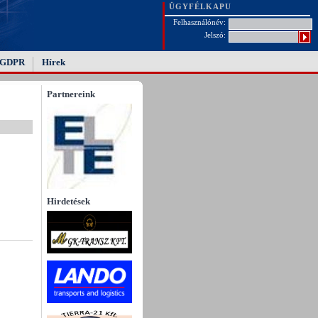
ÜGYFÉLKAPU
Felhasználónév:
Jelszó:
GDPR
Hírek
Partnereink
Hirdetések