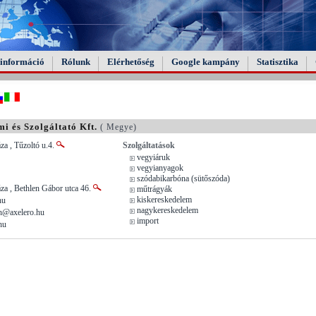
információ
Rólunk
Elérhetőség
Google kampány
Statisztika
 és Szolgáltató Kft.
( Megye)
a , Tűzoltó u.4.
Szolgáltatások
vegyiáruk
vegyianyagok
szódabikarbóna (sütőszóda)
za , Bethlen Gábor utca 46.
műtrágyák
kiskereskedelem
hu
nagykereskedelem
gh@axelero.hu
import
hu